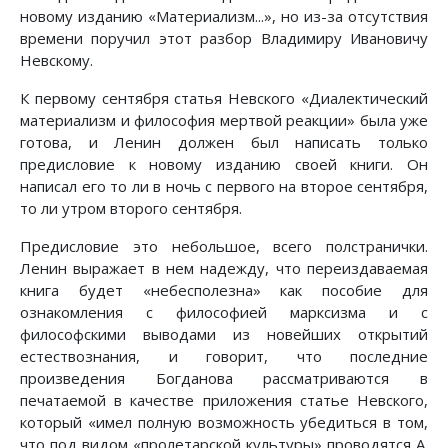
новому изданию «Материализм...», но из-за отсутствия
времени поручил этот разбор Владимиру Ивановичу
Невскому.
К первому сентября статья Невского «Диалектический
материализм и философия мертвой реакции» была уже
готова, и Ленин должен был написать только
предисловие к новому изданию своей книги. Он
написал его то ли в ночь с первого на второе сентября,
то ли утром второго сентября.
Предисловие это небольшое, всего полстранички.
Ленин выражает в нем надежду, что переиздаваемая
книга будет «небесполезна» как пособие для
ознакомления с философией марксизма и с
философскими выводами из новейших открытий
естествознания, и говорит, что последние
произведения Богданова рассматриваются в
печатаемой в качестве приложения статье Невского,
который «имел полную возможность убедиться в том,
что под видом «пролетарской культуры» проводятся А.