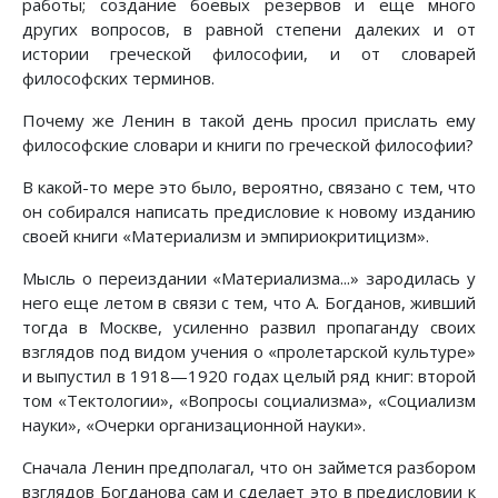
работы; создание боевых резервов и еще много
других вопросов, в равной степени далеких и от
истории греческой философии, и от словарей
философских терминов.
Почему же Ленин в такой день просил прислать ему
философские словари и книги по греческой философии?
В какой-то мере это было, вероятно, связано с тем, что
он собирался написать предисловие к новому изданию
своей книги «Материализм и эмпириокритицизм».
Мысль о переиздании «Материализма...» зародилась у
него еще летом в связи с тем, что А. Богданов, живший
тогда в Москве, усиленно развил пропаганду своих
взглядов под видом учения о «пролетарской культуре»
и выпустил в 1918—1920 годах целый ряд книг: второй
том «Тектологии», «Вопросы социализма», «Социализм
науки», «Очерки организационной науки».
Сначала Ленин предполагал, что он займется разбором
взглядов Богданова сам и сделает это в предисловии к