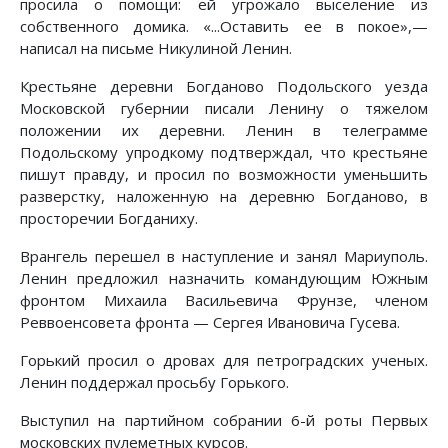
просила о помощи: ей угрожало выселение из
собственного домика. «...Оставить ее в покое»,—
написал на письме Никулиной Ленин.
Крестьяне деревни Богданово Подольского уезда
Московской губернии писали Ленину о тяжелом
положении их деревни. Ленин в телеграмме
Подольскому упродкому подтверждал, что крестьяне
пишут правду, и просил по возможности уменьшить
разверстку, наложенную на деревню Богданово, в
просторечии Богданиху.
Врангель перешел в наступление и занял Мариуполь.
Ленин предложил назначить командующим Южным
фронтом Михаила Васильевича Фрунзе, членом
Реввоенсовета фронта — Сергея Ивановича Гусева.
Горький просил о дровах для петроградских ученых.
Ленин поддержал просьбу Горького.
Выступил на партийном собрании 6-й роты Первых
московских пулеметных курсов.