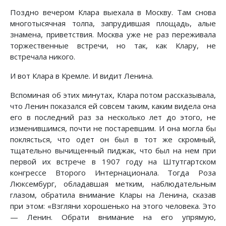
Поздно вечером Клара выехала в Москву. Там снова
многотысячная толпа, запрудившая площадь, алые
знамена, приветствия. Москва уже не раз переживала
торжественные встречи, но так, как Клару, не
встречала никого.
И вот Клара в Кремле. И видит Ленина.
Вспоминая об этих минутах, Клара потом рассказывала,
что Ленин показался ей совсем таким, каким видела она
его в последний раз за несколько лет до этого, не
изменившимся, почти не постаревшим. И она могла бы
поклясться, что одет он был в тот же скромный,
тщательно вычищенный пиджак, что был на нем при
первой их встрече в 1907 году на Штутгартском
конгрессе Второго Интернационала. Тогда Роза
Люксембург, обладавшая метким, наблюдательным
глазом, обратила внимание Клары на Ленина, сказав
при этом: «Взгляни хорошенько на этого человека. Это
— Ленин. Обрати внимание на его упрямую,