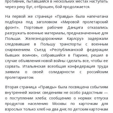
противник, пытавшийся в нескольких местах наступать
через реку Буг, отброшен, бой продолжается.
На первой же странице «Правды» была напечатана
подборка под заголовком «Мировой пролетарский
фронт». Портовые рабочие Данцига отказались
разгружать военные материалы, предназначенные для
Польши. Железнодорожники Карлсруэ задержали
следовавшие в Польшу транспорты с военным
снаряжением. Съезд «Республиканской федерации
бывших воинов», собравшийся в Париже, решил в
случае объявления новой войны сделать все, чтобы ее
сорвать. Итальянская всеобщая конфедерация труда
заявила о своей солидарности с российским
пролетариатом.
Вторая страница «Правды» была посвящена событиям
внутренней жизни: сведениям не особо радостным —
о поступлении хлеба; сообщению о нормах отпуска
продуктов населению Москвы: по карточкам для
взрослых только хлеб на два дня; по детским карточкам