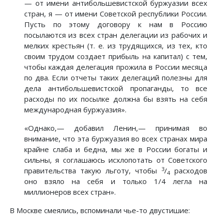
— от имени антибольшевистской буржуазии всех
стран, я — от имени Советской республики России.
Пусть по этому договору к нам в Россию
посылаются из всех стран делегации из рабочих и
мелких крестьян (т. е. из трудящихся, из тех, кто
своим трудом создает прибыль на капитал) с тем,
чтобы каждая делегация прожила в России месяца
по два. Если отчеты таких делегаций полезны для
дела антибольшевистской пропаганды, то все
расходы по их посылке должна бы взять на себя
международная буржуазия».
«Однако,— добавил Ленин,— принимая во
внимание, что эта буржуазия во всех странах мира
крайне слаба и бедна, мы же в России богаты и
сильны, я соглашаюсь исхлопотать от Советского
3
правительства такую льготу, чтобы
/
расходов
4
оно взяло на себя и только 1/4 легла на
миллионеров всех стран».
В Москве смеялись, вспоминали чье-то двустишие: