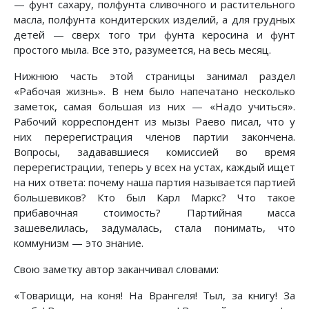
— фунт сахару, полфунта сливочного и растительного
масла, полфунта кондитерских изделий, а для грудных
детей — сверх того три фунта керосина и фунт
простого мыла. Все это, разумеется, на весь месяц.
Нижнюю часть этой страницы занимал раздел
«Рабочая жизнь». В нем было напечатано несколько
заметок, самая большая из них — «Надо учиться».
Рабочий корреспондент из мызы Раево писал, что у
них перерегистрация членов партии закончена.
Вопросы, задававшиеся комиссией во время
перерегистрации, теперь у всех на устах, каждый ищет
на них ответа: почему наша партия называется партией
большевиков? Кто был Карл Маркс? Что такое
прибавочная стоимость? Партийная масса
зашевелилась, задумалась, стала понимать, что
коммунизм — это знание.
Свою заметку автор заканчивал словами:
«Товарищи, на коня! На Врангеля! Тыл, за книгу! За