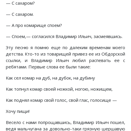
— С сахаром?
— С сахаром.
— А про комарище споем?
— Споем,— согласился Владимир Ильич, засмеявшись.
Эту песню я помню еще по далеким временам моего
детства. Кто-то из товарищей привез ее из Обдорской
ссылки, и Владимир Ильич любил распевать ее с
ребятами. Первые слова ее были такие:
Как сел комар на дуб, на дубок, на дубину
Как топнул комар своей ножкой, ногою, ножищем,
Как поднял комар свой голос, свой глас, голосище —
Хочу пищи!
Весело с нами попрощавшись, Владимир Ильич пошел,
ведя мальчугана за довольно-таки грязную шершавую