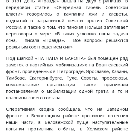
В этот день «Правда» вышла на двух страницах. В
передовой статье «Очередная гибель Советской
власти» говорилось о кампании лжи и клеветы,
поднятой в заграничной печати против Советской
России, а также о том, что панская Польша затягивает
переговоры о мире. «В таких условиях наша задача
ясна,— писала «Правда».— Все вопросы решаются
реальным соотношением сил».
Под шапкой «НА ПАНА И БАРОНА» был помещен ряд
заметок о партийных мобилизациях на Врангелевский
фронт, проведенных в Петрограде, Ярославле, Казани,
Тамбове, Екатеринбурге, Туле. Советы, профсоюзы,
комсомольские организации также принимали
постановления о мобилизации одной трети, а то и
половины своего состава.
Оперативная сводка сообщала, что на Западном
фронте в Белостоцком районе противник потеснил
наши части, в Беловежской пуще наступательные
попытки противника отбиты, в Хелмском районе