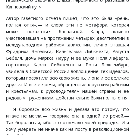
германского рабочего класса, героически отразившего
Капповский путч.
Автор газетного отчета пишет, что это была «речь,
полная огня»,— и слова эти не метафора, которая
может показаться банальной. Клара, активно
участвовавшая на протяжении четырех десятилетий в
международном рабочем движении, лично знавшая
Фридриха Энгельса, Вильгельма Либкнехта, Августа
Бебеля, дочь Маркса Лауру и ее мужа Поля Лафарга,
соратница Карла Либкнехта и Розы Люксембург,
увидела в Советской России воплощение тех идеалов,
которым посвятили всю свою жизнь, и она и ее великие
друзья. И все ее речи, обращенные к русским рабочим
и крестьянам, к руководителям нашей страны и ее
рядовым труженикам, действительно были полны огня.
— Я боролась всю жизнь и делала это потому, что
иначе не могла,— говорила она в одной из речей.—
Так боролась я, ибо это отвечало моей природе... И я
хочу умереть не иначе как на посту в революционной