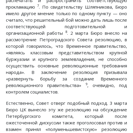
распечатать и распространить соответствующую
7
прокламацию
. По свидетельству Шляпникова, Бюро
имело другое мнение только по одному пункту — оно
считало, что решительный бой можно дать лишь после
соответствующей подготовительной и
8
организационной работы
. 2 марта Бюро внесло на
рассмотрение Петроградского Совета резолюцию, в
которой говорилось, что Временное правительство,
«являясь классовым представительством крупной
буржуазии и крупного землевладения, не способно
осуществить основные революционные требования
народа». В заключение резолюция призывала
«развернуть борьбу за создание Временного
9
революционного правительства»
, очевидно, под
контролем социалистов.
Естественно, Совет отверг подобный подход. 3 марта
Бюро ЦК вынесло эту же резолюцию на обсуждение
Петербургского комитета, который после
ожесточенной дискуссии также проголосовал против и
взамен принял «полуменьшевистскую» резолюцию