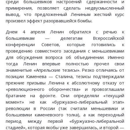
среди большевиков настроений сдержанности и
примирения, позволяет сделать недвусмысленный
вывод, что предложенный Лениным жесткий курс
произвел эффект разорвавшейся бомбы.
Днем 4 апреля Ленин обратился с речью к
большевикам — делегатам Всероссийской
конференции Советов, которые готовились к
проведению совместного заседания с меньшевиками
для обсуждения вопроса об объединении. Именно
тогда Ленин впервые полностью прочел свои
знаменитые «Апрельские тезисы». Резко отличаясь от
позиции Каменева — Сталина, тезисы подтверждали
прежние призывы Ленина к абсолютному отказу от
«революционного оборончества» и провозглашали
братание на фронте. Они определяли «текущий
момент» не как «буржуазно-либеральный этап»
революции в России (так считали меньшевики и
большевики каменевского толка), а как переходный
период между первой «буржуазно-либеральной
стадией», которая якобы уже завершилась, и второй —