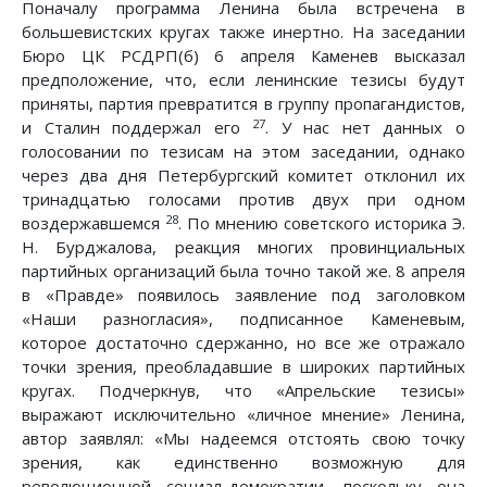
Поначалу программа Ленина была встречена в
большевистских кругах также инертно. На заседании
Бюро ЦК РСДРП(б) 6 апреля Каменев высказал
предположение, что, если ленинские тезисы будут
приняты, партия превратится в группу пропагандистов,
27
и Сталин поддержал его
. У нас нет данных о
голосовании по тезисам на этом заседании, однако
через два дня Петербургский комитет отклонил их
тринадцатью голосами против двух при одном
28
воздержавшемся
. По мнению советского историка Э.
Н. Бурджалова, реакция многих провинциальных
партийных организаций была точно такой же. 8 апреля
в «Правде» появилось заявление под заголовком
«Наши разногласия», подписанное Каменевым,
которое достаточно сдержанно, но все же отражало
точки зрения, преобладавшие в широких партийных
кругах. Подчеркнув, что «Апрельские тезисы»
выражают исключительно «личное мнение» Ленина,
автор заявлял: «Мы надеемся отстоять свою точку
зрения, как единственно возможную для
революционной социал-демократии, поскольку она