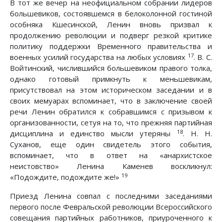
В тот же вечер на неофициальном собрании лидеров
большевиков, состоявшемся в белоколонной гостиной
особняка Кшесинской, Ленин вновь призвал к
продолжению революции и подверг резкой критике
политику поддержки Временного правительства и
17
военных усилий государства на любых условиях
. В. С.
Войтинский, числившийся большевиком правого толка,
однако готовый примкнуть к меньшевикам,
присутствовал на этом историческом заседании и в
своих мемуарах вспоминает, что в заключение своей
речи Ленин обратился к собравшимся с призывом к
организованности, сетуя на то, что прежняя партийная
18
дисциплина и единство мысли утеряны
. Н. Н.
Суханов, еще один свидетель этого события,
вспоминает, что в ответ на «анархистское
неистовство» Ленина Каменев воскликнул:
19
«Подождите, подождите же!»
Приезд Ленина совпал с последними заседаниями
первого после Февральской революции Всероссийского
совещания партийных работников, приуроченного к