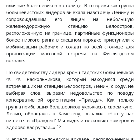
влияние большевиков в столице. В то время как группа
большевистских лидеров выехала навстречу Ленину и
сопровождавшим его лицам на небольшую
железнодорожную станцию Белоостров,
расположенную на границе, партийные функционеры
более низкого ранга в спешном порядке приступили к
мобилизации рабочих и солдат по всей столице для
организации массовой встречи на Финляндском
вокзале.
По свидетельству лидера кронштадтских большевиков
Ф. Ф. Раскольникова, который находился среди
встречавших на станции Белоостров, Ленин, с ходу, не
выбирая слов, выразил недовольство по поводу
консервативной ориентации «Правды». Как только
группа прибывших большевиков укрылась в своем купе,
Ленин, обращаясь к Каменеву, выпалил: «Что у вас
пишется в «Правде»? Мы видели несколько номеров и
15
здорово вас ругали...»
3 апреля на Финляндском вокзале, расположенном в