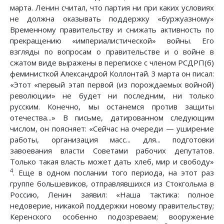
марта. Ленин считал, что партия ни при каких условиях
не должна оказывать поддержку «буржуазному»
Временному правительству и снижать активность по
прекращению «империалистической» войны. Его
взгляды по вопросам о правительстве и о войне в
сжатом виде выражены в переписке с членом РСДРП(б)
феминисткой Александрой Коллонтай. 3 марта он писал:
«Этот «первый этап первой (из порождаемых войной)
революции» не будет ни последним, ни только
русским. Конечно, мы останемся против защиты
отечества...» В письме, датированном следующим
числом, он поясняет: «Сейчас на очереди — уширение
работы, организация масс... для... подготовки
завоевания власти Советами рабочих депутатов.
Только такая власть может дать хлеб, мир и свободу»
4
. Еще в одном послании того периода, на этот раз
группе большевиков, отправлявшихся из Стокгольма в
Россию, Ленин заявил: «Наша тактика: полное
недоверие, никакой поддержки новому правительству;
Керенского особенно подозреваем; вооружение