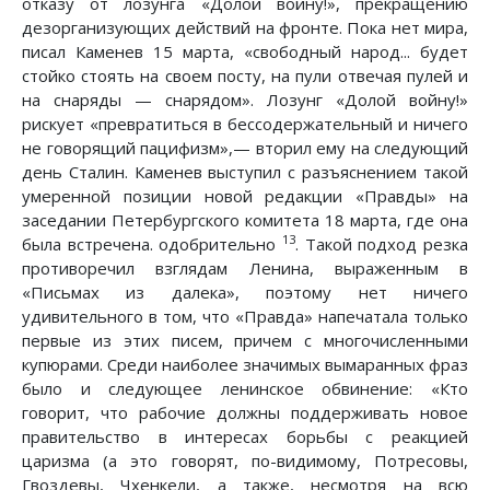
отказу от лозунга «Долой войну!», прекращению
дезорганизующих действий на фронте. Пока нет мира,
писал Каменев 15 марта, «свободный народ... будет
стойко стоять на своем посту, на пули отвечая пулей и
на снаряды — снарядом». Лозунг «Долой войну!»
рискует «превратиться в бессодержательный и ничего
не говорящий пацифизм»,— вторил ему на следующий
день Сталин. Каменев выступил с разъяснением такой
умеренной позиции новой редакции «Правды» на
заседании Петербургского комитета 18 марта, где она
13
была встречена. одобрительно
. Такой подход резка
противоречил взглядам Ленина, выраженным в
«Письмах из далека», поэтому нет ничего
удивительного в том, что «Правда» напечатала только
первые из этих писем, причем с многочисленными
купюрами. Среди наиболее значимых вымаранных фраз
было и следующее ленинское обвинение: «Кто
говорит, что рабочие должны поддерживать новое
правительство в интересах борьбы с реакцией
царизма (а это говорят, по-видимому, Потресовы,
Гвоздевы, Чхенкели, а также, несмотря на всю