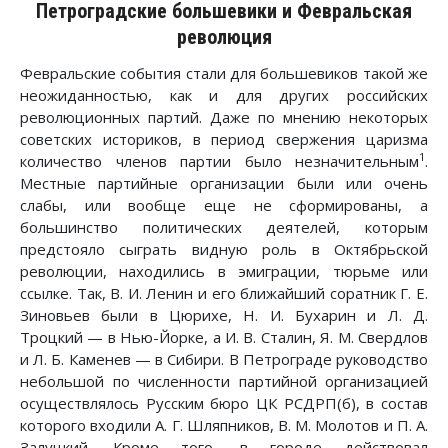
Петроградские большевики и Февральская
революция
Февральские события стали для большевиков такой же
неожиданностью, как и для других российских
революционных партий. Даже по мнению некоторых
советских историков, в период свержения царизма
1
количество членов партии было незначительным
.
Местные партийные организации были или очень
слабы, или вообще еще не сформированы, а
большинство политических деятелей, которым
предстояло сыграть видную роль в Октябрьской
революции, находились в эмиграции, тюрьме или
ссылке. Так, В. И. Ленин и его ближайший соратник Г. Е.
Зиновьев были в Цюрихе, Н. И. Бухарин и Л. Д.
Троцкий — в Нью-Йорке, а И. В. Сталин, Я. М. Свердлов
и Л. Б. Каменев — в Сибири. В Петрограде руководство
небольшой по численности партийной организацией
осуществлялось Русским бюро ЦК РСДРП(б), в состав
которого входили А. Г. Шляпников, В. М. Молотов и П. А.
Залуцкий. Кроме того, в городе действовал