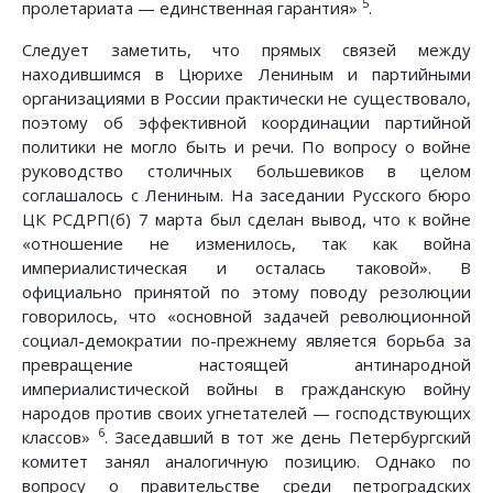
5
пролетариата — единственная гарантия»
.
Следует заметить, что прямых связей между
находившимся в Цюрихе Лениным и партийными
организациями в России практически не существовало,
поэтому об эффективной координации партийной
политики не могло быть и речи. По вопросу о войне
руководство столичных большевиков в целом
соглашалось с Лениным. На заседании Русского бюро
ЦК РСДРП(б) 7 марта был сделан вывод, что к войне
«отношение не изменилось, так как война
империалистическая и осталась таковой». В
официально принятой по этому поводу резолюции
говорилось, что «основной задачей революционной
социал-демократии по-прежнему является борьба за
превращение настоящей антинародной
империалистической войны в гражданскую войну
народов против своих угнетателей — господствующих
6
классов»
. Заседавший в тот же день Петербургский
комитет занял аналогичную позицию. Однако по
вопросу о правительстве среди петроградских