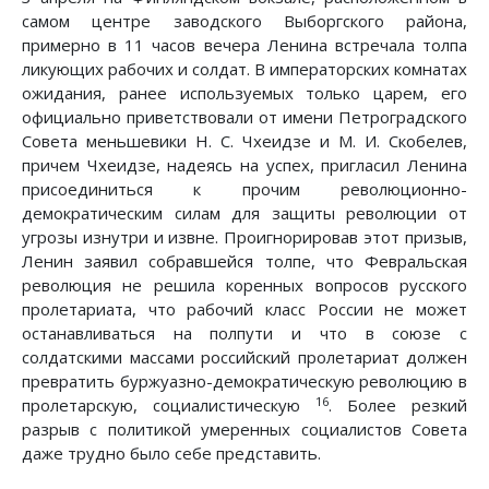
самом центре заводского Выборгского района,
примерно в 11 часов вечера Ленина встречала толпа
ликующих рабочих и солдат. В императорских комнатах
ожидания, ранее используемых только царем, его
официально приветствовали от имени Петроградского
Совета меньшевики Н. С. Чхеидзе и М. И. Скобелев,
причем Чхеидзе, надеясь на успех, пригласил Ленина
присоединиться к прочим революционно-
демократическим силам для защиты революции от
угрозы изнутри и извне. Проигнорировав этот призыв,
Ленин заявил собравшейся толпе, что Февральская
революция не решила коренных вопросов русского
пролетариата, что рабочий класс России не может
останавливаться на полпути и что в союзе с
солдатскими массами российский пролетариат должен
превратить буржуазно-демократическую революцию в
16
пролетарскую, социалистическую
. Более резкий
разрыв с политикой умеренных социалистов Совета
даже трудно было себе представить.