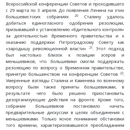
Всероссийской конференции Советов и проходившего
с 29 марта по 3 апреля. До появления Ленина на этих
20
большевистских собраниях
Сталину удалось
добиться единогласного одобрения резолюции,
призывавшей к установлению «бдительного контроля»
за деятельностью Временного правительства и к
оказанию поддержки Петроградскому Совету как
21
«зародышу революционной власти»
. Этот подход
был настолько близок к позиции эсеров и
меньшевиков, что большевики смогли поддержать
резолюцию по вопросу о Временном правительстве,
22
принятую большинством на конференции Советов
.
Умеренные взгляды Сталина и Каменева по военному
вопросу были также приняты большевиками, в
результате чего было решено приостановить
дезорганизующие действия на фронте. Кроме того,
собрание большевиков постановило начать
предварительные дискуссии в целях объединения с
меньшевиками. Только ясное понимание обстановки
того времени, характеризовавшееся преобладанием