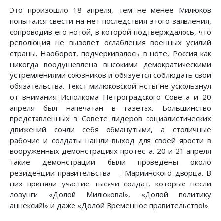
Это произошло 18 апреля, тем не менее Милюков
попытался свести на нет последствия этого заявления,
сопроводив его нотой, в которой подтверждалось, что
революция не вызовет ослабления военных усилий
страны. Наоборот, подчеркивалось в ноте, Россия как
никогда воодушевлена высокими демократическими
устремлениями союзников и обязуется соблюдать свои
обязательства. Текст милюковской ноты не ускользнул
от внимания Исполкома Петроградского Совета и 20
апреля был напечатан в газетах. Большинство
представленных в Совете лидеров социалистических
движений сочли себя обманутыми, а столичные
рабочие и солдаты нашли выход для своей ярости в
вооруженных демонстрациях протеста. 20 и 21 апреля
такие демонстрации были проведены около
резиденции правительства — Мариинского дворца. В
них приняли участие тысячи солдат, которые несли
лозунги «Долой Милюкова!», «Долой политику
аннексий!» и даже «Долой Временное правительство!».