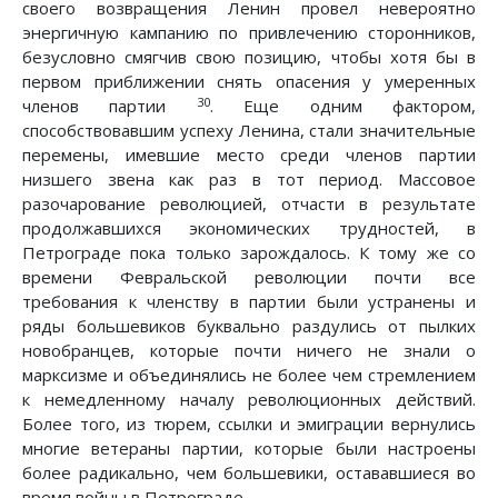
своего возвращения Ленин провел невероятно
энергичную кампанию по привлечению сторонников,
безусловно смягчив свою позицию, чтобы хотя бы в
первом приближении снять опасения у умеренных
30
членов партии
. Еще одним фактором,
способствовавшим успеху Ленина, стали значительные
перемены, имевшие место среди членов партии
низшего звена как раз в тот период. Массовое
разочарование революцией, отчасти в результате
продолжавшихся экономических трудностей, в
Петрограде пока только зарождалось. К тому же со
времени Февральской революции почти все
требования к членству в партии были устранены и
ряды большевиков буквально раздулись от пылких
новобранцев, которые почти ничего не знали о
марксизме и объединялись не более чем стремлением
к немедленному началу революционных действий.
Более того, из тюрем, ссылки и эмиграции вернулись
многие ветераны партии, которые были настроены
более радикально, чем большевики, остававшиеся во
время войны в Петрограде.