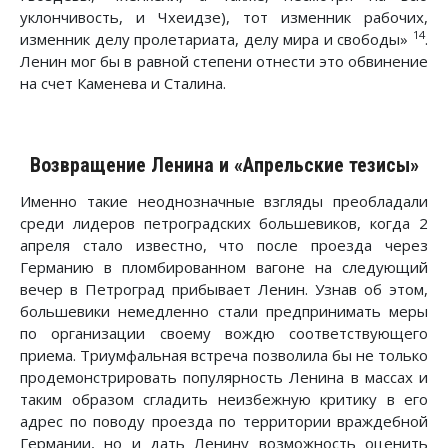
уклончивость, и Чхеидзе), тот изменник рабочих,
14
изменник делу пролетариата, делу мира и свободы»
.
Ленин мог бы в равной степени отнести это обвинение
на счет Каменева и Сталина.
Возвращение Ленина и «Апрельские тезисы»
Именно такие неоднозначные взгляды преобладали
среди лидеров петроградских большевиков, когда 2
апреля стало известно, что после проезда через
Германию в пломбированном вагоне на следующий
вечер в Петроград прибывает Ленин. Узнав об этом,
большевики немедленно стали предпринимать меры
по организации своему вождю соответствующего
приема. Триумфальная встреча позволила бы не только
продемонстрировать популярность Ленина в массах и
таким образом сгладить неизбежную критику в его
адрес по поводу проезда по территории враждебной
Германии, но и дать Ленину возможность оценить