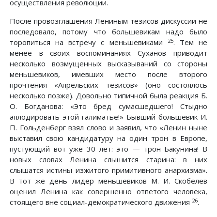
осуществления революции.
После провозглашения Лениным тезисов дискуссии не
последовало, потому что большевикам надо было
25
торопиться на встречу с меньшевиками
. Тем не
менее в своих воспоминаниях Суханов приводит
несколько возмущенных высказываний со стороны
меньшевиков, имевших место после второго
прочтения «Апрельских тезисов» (оно состоялось
несколько позже). Довольно типичной была реакция Б.
О. Богданова: «Это бред сумасшедшего! Стыдно
аплодировать этой галиматье!» Бывший большевик И.
П. Гольденберг взял слово и заявил, что «Ленин ныне
выставил свою кандидатуру на один трон в Европе,
пустующий вот уже 30 лет: это — трон Бакунина! В
новых словах Ленина слышится старина: в них
слышатся истины изжитого примитивного анархизма».
В тот же день лидер меньшевиков М. И. Скобелев
оценил Ленина как совершенно отпетого человека,
26
стоящего вне социал-демократического движения
.