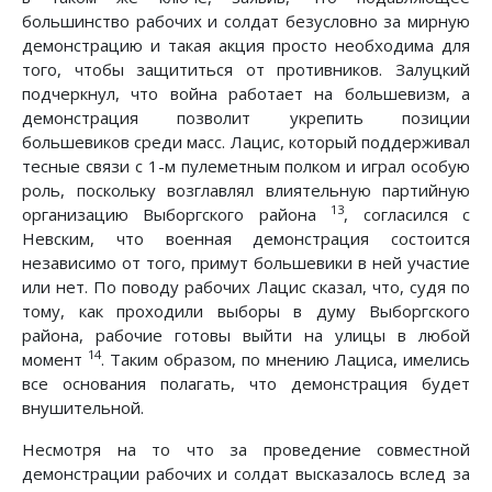
большинство рабочих и солдат безусловно за мирную
демонстрацию и такая акция просто необходима для
того, чтобы защититься от противников. Залуцкий
подчеркнул, что война работает на большевизм, а
демонстрация позволит укрепить позиции
большевиков среди масс. Лацис, который поддерживал
тесные связи с 1-м пулеметным полком и играл особую
роль, поскольку возглавлял влиятельную партийную
13
организацию Выборгского района
, согласился с
Невским, что военная демонстрация состоится
независимо от того, примут большевики в ней участие
или нет. По поводу рабочих Лацис сказал, что, судя по
тому, как проходили выборы в думу Выборгского
района, рабочие готовы выйти на улицы в любой
14
момент
. Таким образом, по мнению Лациса, имелись
все основания полагать, что демонстрация будет
внушительной.
Несмотря на то что за проведение совместной
демонстрации рабочих и солдат высказалось вслед за