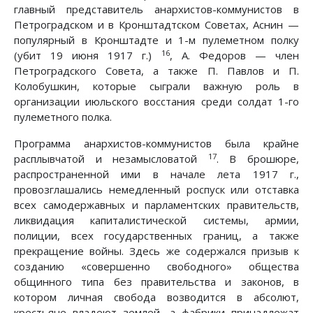
главный представитель анархистов-коммунистов в
Петроградском и в Кронштадтском Советах, Аснин —
популярный в Кронштадте и 1-м пулеметном полку
16
(убит 19 июня 1917 г.)
, А. Федоров — член
Петроградского Совета, а также П. Павлов и П.
Колобушкин, которые сыграли важную роль в
организации июльского восстания среди солдат 1-го
пулеметного полка.
Программа анархистов-коммунистов была крайне
17
расплывчатой и незамысловатой
. В брошюре,
распространенной ими в начале лета 1917 г.,
провозглашались немедленный роспуск или отставка
всех самодержавных и парламентских правительств,
ликвидация капиталистической системы, армии,
полиции, всех государственных границ, а также
прекращение войны. Здесь же содержался призыв к
созданию «совершенно свободного» общества
общинного типа без правительства и законов, в
котором личная свобода возводится в абсолют,
крестьяне владеют землей, а фабрики принадлежат