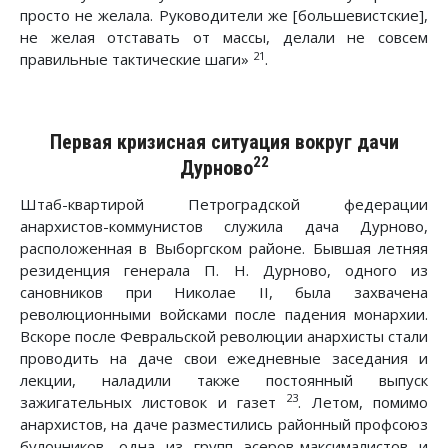
просто не желала. Руководители же [большевистские],
не желая отставать от массы, делали не совсем
21
правильные тактические шаги»
.
Первая кризисная ситуация вокруг дачи
22
Дурново
Штаб-квартирой Петроградской федерации
анархистов-коммунистов служила дача Дурново,
расположенная в Выборгском районе. Бывшая летняя
резиденция генерала П. Н. Дурново, одного из
сановников при Николае II, была захвачена
революционными войсками после падения монархии.
Вскоре после Февральской революции анархисты стали
проводить на даче свои ежедневные заседания и
лекции, наладили также постоянный выпуск
23
зажигательных листовок и газет
. Летом, помимо
анархистов, на даче разместились районный профсоюз
булочников, одна из групп эсеров-максималистов и