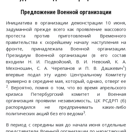
Предложение Военной организации
Инициатива в организации демонстрации 10 июня,
задуманной прежде всего как проявление массового
протеста против приготовлений Временного
правительства к скорейшему началу наступления на
фронте, принадлежала Военной организации.
Президиум Военной организации (в его состав
входили Н. И. Подвойский, В. И. Невский, К. А.
1
Мехоношин, С. А. Черепанов и П. В. Дашкевич
)
впервые подал эту идею Центральному Комитету
примерно в середине мая, который, однако, отверг ее
2
. Вероятно, помня о том, что во время апрельского
кризиса Петербургский комитет и Военная
организация проявили независимость, ЦК РСДРП (б)
распорядился не предпринимать каких-либо
3
политических акций без его ведома
.
В период с середины мая до начала июня отдельные
представители Военной организации по нарастающей