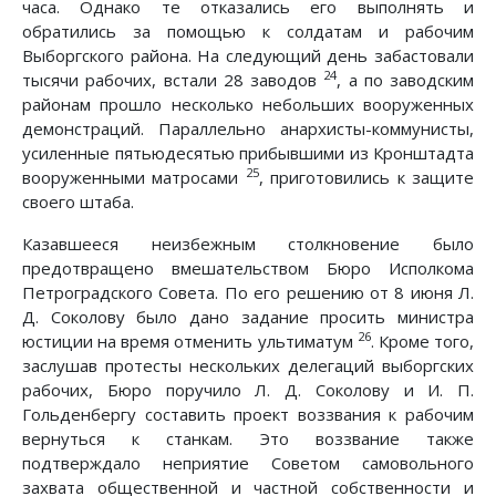
часа. Однако те отказались его выполнять и
обратились за помощью к солдатам и рабочим
Выборгского района. На следующий день забастовали
24
тысячи рабочих, встали 28 заводов
, а по заводским
районам прошло несколько небольших вооруженных
демонстраций. Параллельно анархисты-коммунисты,
усиленные пятьюдесятью прибывшими из Кронштадта
25
вооруженными матросами
, приготовились к защите
своего штаба.
Казавшееся неизбежным столкновение было
предотвращено вмешательством Бюро Исполкома
Петроградского Совета. По его решению от 8 июня Л.
Д. Соколову было дано задание просить министра
26
юстиции на время отменить ультиматум
. Кроме того,
заслушав протесты нескольких делегаций выборгских
рабочих, Бюро поручило Л. Д. Соколову и И. П.
Гольденбергу составить проект воззвания к рабочим
вернуться к станкам. Это воззвание также
подтверждало неприятие Советом самовольного
захвата общественной и частной собственности и