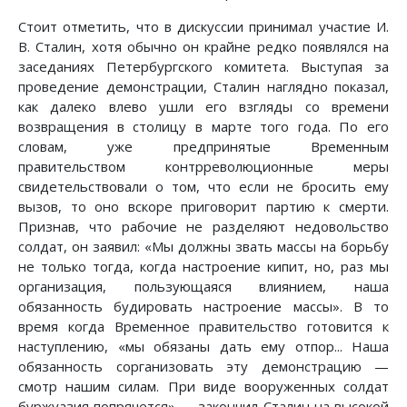
Стоит отметить, что в дискуссии принимал участие И.
В. Сталин, хотя обычно он крайне редко появлялся на
заседаниях Петербургского комитета. Выступая за
проведение демонстрации, Сталин наглядно показал,
как далеко влево ушли его взгляды со времени
возвращения в столицу в марте того года. По его
словам, уже предпринятые Временным
правительством контрреволюционные меры
свидетельствовали о том, что если не бросить ему
вызов, то оно вскоре приговорит партию к смерти.
Признав, что рабочие не разделяют недовольство
солдат, он заявил: «Мы должны звать массы на борьбу
не только тогда, когда настроение кипит, но, раз мы
организация, пользующаяся влиянием, наша
обязанность будировать настроение массы». В то
время когда Временное правительство готовится к
наступлению, «мы обязаны дать ему отпор... Наша
обязанность сорганизовать эту демонстрацию —
смотр нашим силам. При виде вооруженных солдат
буржуазия попрячется»,— закончил Сталин на высокой