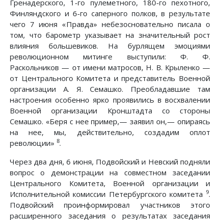
Гренадерского, 1-го пулеметного, 180-го пехотного,
Финляндского и 6-го саперного полков, в результате
чего 7 июня «Правда» небезосновательно писала о
том, что барометр указывает на значительный рост
влияния большевиков. На бурлящем эмоциями
революционном митинге выступили: Ф. Ф.
Раскольников — от имени матросов, Н. В. Крыленко —
от Центрального Комитета и представитель Военной
организации А. Я. Семашко. Преобладавшие там
настроения особенно ярко проявились в восхвалении
Военной организации Кронштадта со стороны
Семашко. «Беря с нее пример,— заявил он,— опираясь
на нее, мы, действительно, создадим оплот
8
революции»
.
Через два дня, 6 июня, Подвойский и Невский подняли
вопрос о демонстрации на совместном заседании
Центрального Комитета, Военной организации и
9
Исполнительной комиссии Петербургского комитета
.
Подвойский проинформировал участников этого
расширенного заседания о результатах заседания