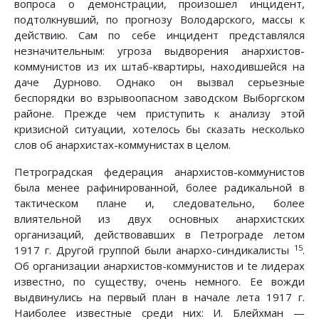
вопроса о демонстрации, произошел инцидент,
подтолкнувший, по прогнозу Володарского, массы к
действию. Сам по себе инцидент представлялся
незначительным: угроза выдворения анархистов-
коммунистов из их штаб-квартиры, находившейся на
даче Дурново. Однако он вызвал серьезные
беспорядки во взрывоопасном заводском Выборгском
районе. Прежде чем приступить к анализу этой
кризисной ситуации, хотелось бы сказать несколько
слов об анархистах-коммунистах в целом.
Петроградская федерация анархистов-коммунистов
была менее рафинированной, более радикальной в
тактическом плане и, следовательно, более
влиятельной из двух основных анархистских
организаций, действовавших в Петрограде летом
15
1917 г. Другой группой были анархо-синдикалисты
.
Об организации анархистов-коммунистов и tе лидерах
известно, по существу, очень немного. Ее вожди
выдвинулись на первый план в начале лета 1917 г.
Наиболее известные среди них: И. Блейхман —