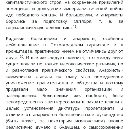
капиталистического строя, на сохранение привилегий
помещиков и доведение империалистической войны
«до победного конца». И большевики, и анархисты
боролись за подготовку Октября, т. е. за
19
социалистическую революцию»
.
Рядовые большевики и анархисты, особенно
действовавшие в Петроградском гарнизоне и в
Кронштадте, практически ничем не отличались друг от
20
друга
. И все же следует помнить, что между ними
существовали не только идеологические различия, но
и разногласия практического свойства. Анархисты-
коммунисты ставили во главу угла немедленное
уничтожение правительства и общества и поэтому
придавали мало значения организации и
планированию. Большевики же, наоборот, были
непосредственно заинтересованы в захвате власти с
целью установления диктатуры пролетариата. В
отличие от анархистов большевистское руководство
(быть может, за некоторым исключением) вполне
реалистично думало о будущем, о самосохранении