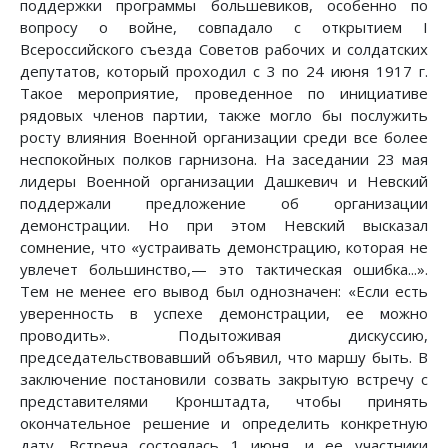
поддержки программы большевиков, особенно по
вопросу о войне, совпадало с открытием I
Всероссийского съезда Советов рабочих и солдатских
депутатов, который проходил с 3 по 24 июня 1917 г.
Такое мероприятие, проведенное по инициативе
рядовых членов партии, также могло бы послужить
росту влияния Военной организации среди все более
неспокойных полков гарнизона. На заседании 23 мая
лидеры Военной организации Дашкевич и Невский
поддержали предложение об организации
демонстрации. Но при этом Невский высказал
сомнение, что «устраивать демонстрацию, которая не
увлечет большинство,— это тактическая ошибка...».
Тем не менее его вывод был однозначен: «Если есть
уверенность в успехе демонстрации, ее можно
проводить». Подытоживая дискуссию,
председательствовавший объявил, что маршу быть. В
заключение постановили созвать закрытую встречу с
представителями Кронштадта, чтобы принять
окончательное решение и определить конкретную
дату. Встреча состоялась 1 июня, и ее участники