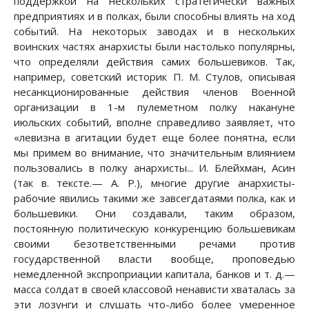
поддержкой на нескольких стратегически важных
предприятиях и в полках, были способны влиять на ход
событий. На некоторых заводах и в нескольких
воинских частях анархисты были настолько популярны,
что определяли действия самих большевиков. Так,
например, советский историк П. М. Стулов, описывая
несанкционированные действия членов Военной
организации в 1-м пулеметном полку накануне
июльских событий, вполне справедливо заявляет, что
«левизна в агитации будет еще более понятна, если
мы примем во внимание, что значительным влиянием
пользовались в полку анархисты... И. Блейхман, Асин
(так в. тексте.— А. Р.), многие другие анархисты-
рабочие явились такими же завсегдатаями полка, как и
большевики. Они создавали, таким образом,
постоянную политическую конкуренцию большевикам
своими безответственными речами против
государственной власти вообще, проповедью
немедленной экспроприации капитала, банков и т. д.—
масса солдат в своей классовой ненависти хваталась за
эти лозунги и слушать что-либо более умеренное