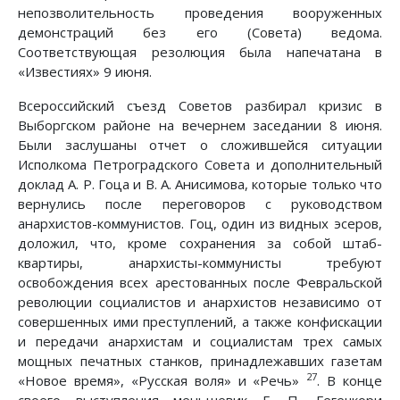
непозволительность проведения вооруженных
демонстраций без его (Совета) ведома.
Соответствующая резолюция была напечатана в
«Известиях» 9 июня.
Всероссийский съезд Советов разбирал кризис в
Выборгском районе на вечернем заседании 8 июня.
Были заслушаны отчет о сложившейся ситуации
Исполкома Петроградского Совета и дополнительный
доклад А. Р. Гоца и В. А. Анисимова, которые только что
вернулись после переговоров с руководством
анархистов-коммунистов. Гоц, один из видных эсеров,
доложил, что, кроме сохранения за собой штаб-
квартиры, анархисты-коммунисты требуют
освобождения всех арестованных после Февральской
революции социалистов и анархистов независимо от
совершенных ими преступлений, а также конфискации
и передачи анархистам и социалистам трех самых
мощных печатных станков, принадлежавших газетам
27
«Новое время», «Русская воля» и «Речь»
. В конце
своего выступления меньшевик Е. П. Гегечкори