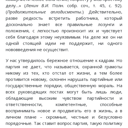
делу…» (
Ленин В.И
. Полн. собр. соч., т. 45, с. 92).
(
Продолжительные аплодисменты.
) Действительно,
разве редкость встретить работника, который
досконально знает все правильные лозунги и
положения, с легкостью произносит их и чувствует
себя благодаря этому неуязвимым. На деле же он ни
одной стоящей идеи не поддержит, ни одного
нововведения не осуществит.
У нас утвердилось бережное отношение к кадрам. Но
партия не дает, что называется, охранной грамоты
никому из тех, кто отстал от жизни, а тем более
противится новому, склонен нарушать партийные или
государственные порядки, общественную мораль. На
всех руководящих постах могут быть лишь люди,
обладающие высоким чувством партийности и
ответственности, компетентные, способные
воспринимать новое и продвигать его в жизнь, а в
личном плане – скромные, честные и безусловно
порядочные. Так ставит вопрос партия, такую политику