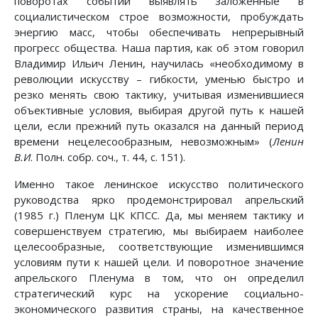
поворотах событий выявлять заложенные в
социалистическом строе возможности, пробуждать
энергию масс, чтобы обеспечивать непрерывный
прогресс общества. Наша партия, как об этом говорил
Владимир Ильич Ленин, научилась «необходимому в
революции искусству – гибкости, уменью быстро и
резко менять свою тактику, учитывая изменившиеся
объективные условия, выбирая другой путь к нашей
цели, если прежний путь оказался на данный период
времени нецелесообразным, невозможным» (
Ленин
В.И
. Полн. собр. соч., т. 44, с. 151).
Именно такое ленинское искусство политического
руководства ярко продемонстрировал апрельский
(1985 г.) Пленум ЦК КПСС. Да, мы меняем тактику и
совершенствуем стратегию, мы выбираем наиболее
целесообразные, соответствующие изменившимся
условиям пути к нашей цели. И поворотное значение
апрельского Пленума в том, что он определил
стратегический курс на ускорение социально-
экономического развития страны, на качественное