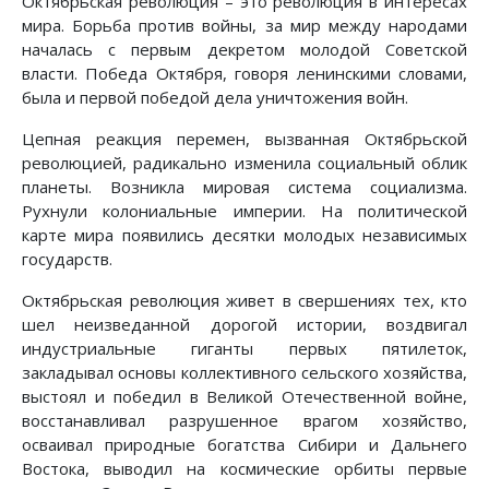
Октябрьская революция – это революция в интересах
мира. Борьба против войны, за мир между народами
началась с первым декретом молодой Советской
власти. Победа Октября, говоря ленинскими словами,
была и первой победой дела уничтожения войн.
Цепная реакция перемен, вызванная Октябрьской
революцией, радикально изменила социальный облик
планеты. Возникла мировая система социализма.
Рухнули колониальные империи. На политической
карте мира появились десятки молодых независимых
государств.
Октябрьская революция живет в свершениях тех, кто
шел неизведанной дорогой истории, воздвигал
индустриальные гиганты первых пятилеток,
закладывал основы коллективного сельского хозяйства,
выстоял и победил в Великой Отечественной войне,
восстанавливал разрушенное врагом хозяйство,
осваивал природные богатства Сибири и Дальнего
Востока, выводил на космические орбиты первые