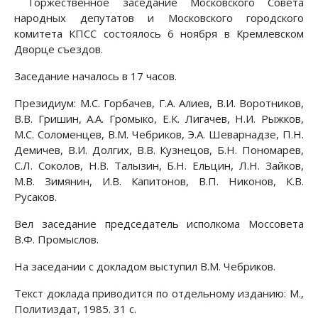
Торжественное заседание Московского Совета
народных депутатов и Московского городского
комитета КПСС состоялось 6 ноября в Кремлевском
Дворце съездов.
Заседание началось в 17 часов.
Президиум: М.С. Горбачев, Г.А. Алиев, В.И. Воротников,
В.В. Гришин, А.А. Громыко, Е.К. Лигачев, Н.И. Рыжков,
М.С. Соломенцев, В.М. Чебриков, Э.А. Шеварнадзе, П.Н.
Демичев, В.И. Долгих, В.В. Кузнецов, Б.Н. Пономарев,
С.Л. Соколов, Н.В. Талызин, Б.Н. Ельцин, Л.Н. Зайков,
М.В. Зимянин, И.В. Капитонов, В.П. Никонов, К.В.
Русаков.
Вел заседание председатель исполкома Моссовета
В.Ф. Промыслов.
На заседании с докладом выступил В.М. Чебриков.
Текст доклада приводится по отдельному изданию: М.,
Политиздат, 1985. 31 с.