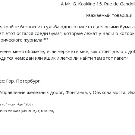
A Mr. G. Koukline 15. Rue de Gandol
Уважаемый товарищ!
я крайне беспокоит судьба одного пакета с деловыми бума
ет этот остался среди бумаг, которые лежат у Вас и о котор
109
орического журнала
.
очень меня обяжете, если черкнете мне, как стоит дело с до
дится чемодан или ящик и легко ли найти там этот пакет?
с: Гор. Петербург.
Управление железных дорог, Фонтанка, у Обухова моста. Ив
ано 14 сентября 1906 г.
но из Куоккала (Финляндия) в Женеву
Предыдущий: Письма 1907
Следующий:
Назад
Вперед