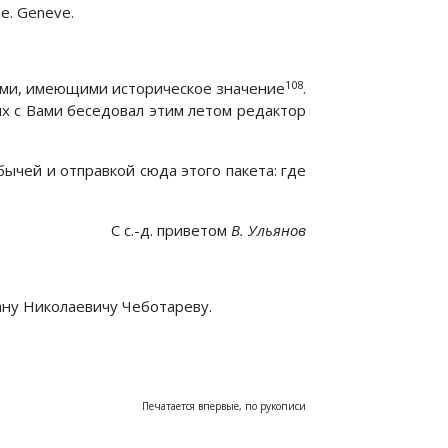
le. Geneve.
108
гами, имеющими историческое значение
.
ых с Вами беседовал этим летом редактор
бычей и отправкой сюда этого пакета: где
С с.-д. приветом
В. Ульянов
ану Николаевичу Чеботареву.
Печатается впервые, по рукописи
 Письма сентябрь-декабрь 1905