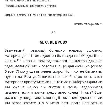
Написано между 2 и 11 ноября 1907 г.
Послано из Куоккала (Финляндия) в Италию
Впервые напечатано в 1934 г. в Ленинском сборнике XXVI
Печатается по рукописи
80
М. С. КЕДРОВУ
Уважаемый товарищ! Согласно нашему условию,
материал для II тома должен быть сдан к 1/Х, для III —
119
к 10/Х.
Первый том задержался. 12 листов для II я
сдал, дальнейшие 7 готовы и еще дальнейшие (около
5 или 7) могу сдать очень скоро. Но я хотел бы знать,
нужен ли Вам действительно так быстро весь этот
материал? приступите ли Вы тотчас к набору? сдали ли
Вы уже в набор 12 листов II тома? задержится
издание, если я позже представлю конец II тома? Если
да, я могу представить конец II тома немедленно, если
Вы этого хотите. Но у меня есть план: написать в