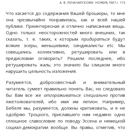
А. В. ЛУНАЧАРСКОМУ. НОЯБРЬ 1907 г. 115
Что касается до содержания Вашей брошюры, то мне
она чрезвычайно понравилась, как и всей нашей
публике. Преинтересная и отлично написанная вещь.
Одно только: неосторожностей много внешних, так
сказать, т. е. таких, к которым
придираться
будут
всякие эсеры, меньшевики, синдикалисты etc. Мы
совещались коллективно, ретушировать или в
предисловии оговорить? Решили последнее, ибо
ретушировать жаль; это значило бы слишком много
нарушить цельность изложения.
Разумеется, добросовестный и внимательный
читатель сумеет правильно понять Вас, но следовало
бы Вам все же
отгораживаться специально
против
лжетолкователей, ибо имя им легион. Например,
Бебеля мы, разумеется, должны критиковать, и я не
одобряю Троцкого, приславшего нам недавно одно
сплошное славословие по поводу Эссена и немецкой
социал-демократии вообще. Вы правы, отметив, что