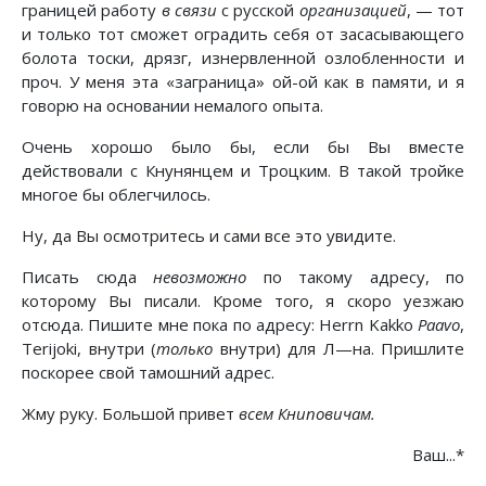
границей работу
в связи
с русской
организацией
, — тот
и только тот сможет оградить себя от засасывающего
болота тоски, дрязг, изнервленной озлобленности и
проч. У меня эта «заграница» ой-ой как в памяти, и я
говорю на основании немалого опыта.
Очень хорошо было бы, если бы Вы вместе
действовали с Кнунянцем и Троцким. В такой тройке
многое бы облегчилось.
Ну, да Вы осмотритесь и сами все это увидите.
Писать сюда
невозможно
по такому адресу, по
которому Вы писали. Кроме того, я скоро уезжаю
отсюда. Пишите мне пока по адресу: Herrn Kakko
Paavo
,
Terijoki, внутри (
только
внутри) для Л—на. Пришлите
поскорее свой тамошний адрес.
Жму руку. Большой привет
всем Книповичам.
Ваш...*