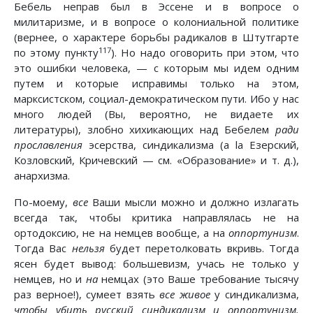
Бебель неправ был в Эссене и в вопросе о
милитаризме, и в вопросе о колониальной политике
(вернее, о характере борьбы радикалов в Штутгарте
117
по этому пункту
). Но надо оговорить при этом, что
это ошибки человека, — с которым мы идем одним
путем и которые исправимы только на этом,
марксистском, социал-демократическом пути. Ибо у нас
много людей (Вы, вероятно, не видаете их
литературы), злобно хихикающих над Бебелем
ради
прославления
эсерства, синдикализма (а lа Езерский,
Козловский, Кричевский — см. «Образование» и т. д.),
анархизма.
По-моему,
все
Ваши мысли можно и должно излагать
всегда так, чтобы критика направлялась не на
ортодоксию, не на немцев вообще, а на
оппортунизм
.
Тогда Вас
нельзя
будет перетолковать вкривь. Тогда
ясен будет вывод: большевизм, учась не только у
немцев, но и
на
немцах (это Ваше требование тысячу
раз верное!), сумеет взять
все живое
у синдикализма,
чтобы убить русский синдикализм и оппортунизм.