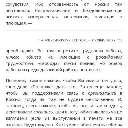
сочувствия. Ибо оторванность от России там
чертовская, бездельничанье и бездельничающая
психика, изнервленная, истеричная, шипящая и
плюющая, —
Г. А. АЛЕКСИНСКОМУ. СЕНТЯБРЬ — ОКТЯБРЬ 1907 г. 113
преобладают. Вы там встретите трудности работы,
ничего общего
не имеющие с российскими
трудностями: «свобода» почти полная, но
живой
работы и среды для живой работы почти нет.
По-моему, самое важное, чтобы Вы имели там дело,
свое дело. «Р.» может дать это... Затем еще важнее,
чтобы Вы поддерживали связь с
организацией
в
России: тогда Вы там не будете беспочвенны. И,
наконец, всего важнее, чтобы мы все, и там и здесь,
действовали
спевшись
, шли в ногу, обменивались чаще
взглядами (если из выступлений в печати не все
взгляды будут видны). Кто сумеет обеспечить себе за