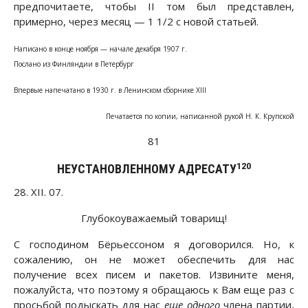
предпочитаете, чтобы II том был представлен,
примерно, через месяц — 1 1/2 с новой статьей.
Написано в конце ноября — начале декабря 1907 г.
Послано из Финляндии в Петербург
Впервые напечатано в 1930 г. в Ленинском сборнике XIII
Печатается по копии, написанной рукой Н. К. Крупской
81
120
НЕУСТАНОВЛЕННОМУ АДРЕСАТУ
28. XII. 07.
Глубокоуважаемый товарищ!
С господином Бёрьессоном я договорился. Но, к
сожалению, он не может обеспечить для нас
получение всех писем и пакетов. Извините меня,
пожалуйста, что поэтому я обращаюсь к Вам еще раз с
просьбой подыскать для нас
еще одного
члена партии,