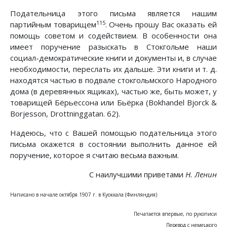
Подательница этого письма является нашим
115
партийным товарищем
. Очень прошу Вас оказать ей
помощь советом и содействием. В особенности она
имеет поручение разыскать в Стокгольме наши
социал-демократические книги и документы и, в случае
необходимости, переслать их дальше. Эти книги и т. д.
находятся частью в подвале стокгольмского Народного
дома (в деревянных ящиках), частью же, быть может, у
товарищей Бёрьессона или Бьёрка (Bokhandel Bjorck &
Borjesson, Drottninggatan. 62).
Надеюсь, что с Вашей помощью подательница этого
письма окажется в состоянии выполнить данное ей
поручение, которое я считаю весьма важным.
С наилучшими приветами
Н. Ленин
Написано в начале октября 1907 г. в Куоккала (Финляндия)
Печатается впервые, по рукописи
Перевод с немецкого