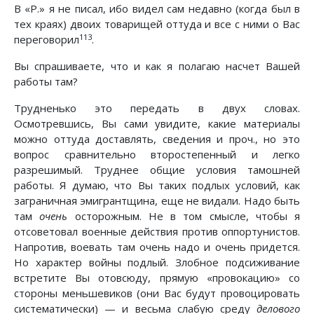
В «Р.» я не писал, ибо видел сам недавно (когда был в
тех краях) двоих товарищей оттуда и все с ними о Вас
113
переговорил
.
Вы спрашиваете, что и как я полагаю насчет Вашей
работы там?
Трудненько это передать в двух словах.
Осмотревшись, Вы сами увидите, какие материалы
можно оттуда доставлять, сведения и проч., но это
вопрос сравнительно второстепенный и легко
разрешимый. Труднее общие условия тамошней
работы. Я думаю, что Вы таких подлых условий, как
заграничная эмигрантщина, еще не видали. Надо быть
там
очень
осторожным. Не в том смысле, чтобы я
отсоветовал военные действия против оппортунистов.
Напротив, воевать там очень надо и очень придется.
Но характер войны подлый. Злобное подсиживание
встретите Вы отовсюду, прямую «провокацию» со
стороны меньшевиков (они Вас будут провоцировать
систематически) — и весьма слабую среду
делового