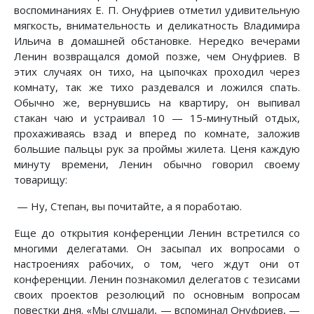
воспоминаниях Е. П. Онуфриев отметил удивительную
мягкость, внимательность и деликатность Владимира
Ильича в домашней обстановке. Нередко вечерами
Ленин возвращался домой позже, чем Онуфриев. В
этих случаях он тихо, на цыпочках проходил через
комнату, так же тихо раздевался и ложился спать.
Обычно же, вернувшись на квартиру, он выпивал
стакан чаю и устраивал 10 — 15-минутный отдых,
прохаживаясь взад и вперед по комнате, заложив
большие пальцы рук за проймы жилета. Ценя каждую
минуту времени, Ленин обычно говорил своему
товарищу:
— Ну, Степан, вы почитайте, а я поработаю.
Еще до открытия конференции Ленин встретился со
многими делегатами. Он засыпал их вопросами о
настроениях рабочих, о том, чего ждут они от
конференции. Ленин познакомил делегатов с тезисами
своих проектов резолюций по основным вопросам
повестки дня. «Мы слушали, — вспоминал Онуфриев, —