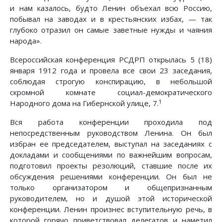
и нам казалось, будто Ленин объехал всю Россию,
побывал на заводах и в крестьянских избах, — так
глубоко отразил он самые заветные нужды и чаяния
народа».
Всероссийская конференция РСДРП открылась 5 (18)
января 1912 года и провела все свои 23 заседания,
соблюдая строгую конспирацию, в небольшой
скромной комнате социал-демократического
1
Народного дома на Гибернской улице, 7.
Вся работа конференции проходила под
непосредственным руководством Ленина. Он был
избран ее председателем, выступал на заседаниях с
докладами и сообщениями по важнейшим вопросам,
подготовил проекты резолюций, ставшие после их
обсуждения решениями конференции. Он был не
только организатором и общепризнанным
руководителем, но и душой этой исторической
конференции. Ленин произнес вступительную речь, в
которой горячо приветствовал делегатов и наметил