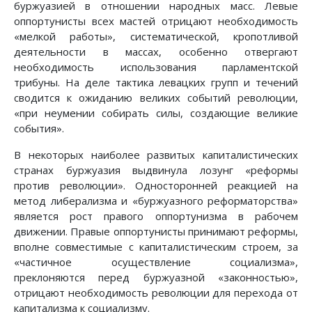
буржуазией в отношении народных масс. Левые
оппортунисты всех мастей отрицают необходимость
«мелкой работы», систематической, кропотливой
деятельности в массах, особенно отвергают
необходимость использования парламентской
трибуны. На деле тактика левацких групп и течений
сводится к ожиданию великих событий революции,
«при неумении собирать силы, создающие великие
события».
В некоторых наиболее развитых капиталистических
странах буржуазия выдвинула лозунг «реформы
против революции». Односторонней реакцией на
метод либерализма и «буржуазного реформаторства»
является рост правого оппортунизма в рабочем
движении. Правые оппортунисты принимают реформы,
вполне совместимые с капиталистическим строем, за
«частичное осуществление социализма»,
преклоняются перед буржуазной «законностью»,
отрицают необходимость революции для перехода от
капитализма к социализму.