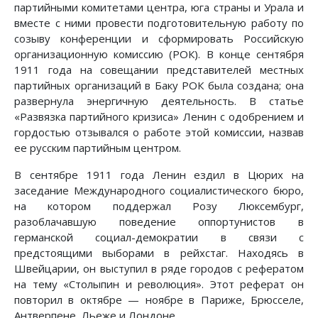
партийными комитетами центра, юга страны и Урала и
вместе с ними провести подготовительную работу по
созыву конференции и сформировать Российскую
организационную комиссию (РОК). В конце сентября
1911 года на совещании представителей местных
партийных организаций в Баку РОК была создана; она
развернула энергичную деятельность. В статье
«Развязка партийного кризиса» Ленин с одобрением и
гордостью отзывался о работе этой комиссии, назвав
ее русским партийным центром.
В сентябре 1911 года Ленин ездил в Цюрих на
заседание Международного социалистического бюро,
на котором поддержал Розу Люксембург,
разоблачавшую поведение оппортунистов в
германской социал-демократии в связи с
предстоящими выборами в рейхстаг. Находясь в
Швейцарии, он выступил в ряде городов с рефератом
на тему «Столыпин и революция». Этот реферат он
повторил в октябре — ноябре в Париже, Брюсселе,
Антверпене, Льеже и Лондоне.