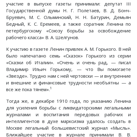
участие в выпуске газеты принимали: депутат III
Государственной думы Н. Г. Полетаев, В. Д. Бонч-
Бруевич, М. С. Ольминский, Н. Н. Батурин, Демьян
Бедный, К. С. Еремеев, а также соратник Ленина по
петербургскому «Союзу борьбы за освобождение
рабочего класса» В. А. Шелгунов.
К участию в газете Ленин привлек А. М. Горького. В ней
было напечатано семь «Сказок» Горького из серии
«Сказки об Италии». «Очень и очень рад, — писал
Владимир Ильич Горькому, — что Вы помогаете
«Звезде». Трудно нам с ней чертовски — и внутренние
и внешние и финансовые трудности необъятны — а
1
все же пока тянем».
Тогда же, в декабре 1910 года, по указанию Ленина
для усиления борьбы с ликвидаторскими легальными
журналами и воспитания передовых рабочих и
интеллигентов в духе марксизма удалось создать в
Москве легальный большевистский журнал «Мысль».
Ближайшее участие в журнале принимали В. В.