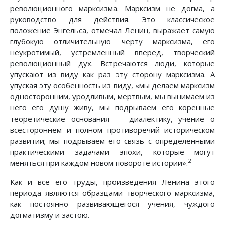
революционного марксизма. Марксизм не догма, а
руководство для действия. Это классическое
положение Энгельса, отмечал Ленин, выражает самую
глубокую отличительную черту марксизма, его
неукротимый, устремленный вперед, творческий
революционный дух. Встречаются люди, которые
упускают из виду как раз эту сторону марксизма. А
упуская эту особенность из виду, «мы делаем марксизм
односторонним, уродливым, мертвым, мы вынимаем из
него его душу живу, мы подрываем его коренные
теоретические основания — диалектику, учение о
всестороннем и полном противоречий историческом
развитии; мы подрываем его связь с определенными
практическими задачами эпохи, которые могут
2
меняться при каждом новом повороте истории».
Как и все его труды, произведения Ленина этого
периода являются образцами творческого марксизма,
как постоянно развивающегося учения, чуждого
догматизму и застою.