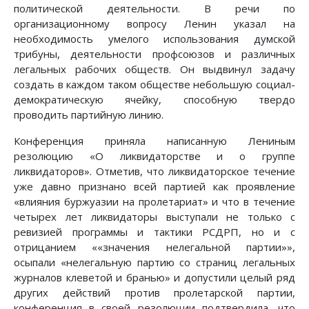
политической деятельности. В речи по
организационному вопросу Ленин указал на
необходимость умелого использования думской
трибуны, деятельности профсоюзов и различных
легальных рабочих обществ. Он выдвинул задачу
создать в каждом таком обществе небольшую социал-
демократическую ячейку, способную твердо
проводить партийную линию.
Конференция приняла написанную Лениным
резолюцию «О ликвидаторстве и о группе
ликвидаторов». Отметив, что ликвидаторское течение
уже давно признано всей партией как проявление
«влияния буржуазии на пролетариат» и что в течение
четырех лет ликвидаторы выступали не только с
ревизией программы и тактики РСДРП, но и с
отрицанием ««значения нелегальной партии»»,
осыпали «нелегальную партию со страниц легальных
журналов клеветой и бранью» и допустили целый ряд
других действий против пролетарской партии,
конференция в своей резолюции подтвердила, что