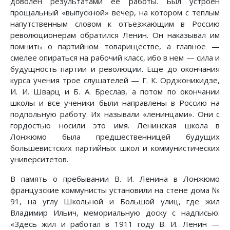
доволен результатами ее работы. Был устроен
прощальный «выпускной» вечер, на котором с теплым
напутственным словом к отъезжающим в Россию
революционерам обратился Ленин. Он наказывал им
помнить о партийном товариществе, а главное —
смелее опираться на рабочий класс, ибо в нем — сила и
будущность партии и революции. Еще до окончания
курса учения трое слушателей — Г. К. Орджоникидзе,
И. И. Шварц и Б. А. Бреслав, а потом по окончании
школы и все ученики были направлены в Россию на
подпольную работу. Их называли «ленинцами». Они с
гордостью носили это имя. Ленинская школа в
Лонжюмо была предшественницей будущих
большевистских партийных школ и коммунистических
университетов.
В память о пребывании В. И. Ленина в Лонжюмо
французские коммунисты установили на стене дома №
91, на углу Школьной и Большой улиц, где жил
Владимир Ильич, мемориальную доску с надписью:
«Здесь жил и работал в 1911 году В. И. Ленин —