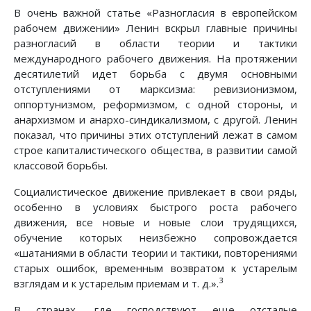
В очень важной статье «Разногласия в европейском
рабочем движении» Ленин вскрыл главные причины
разногласий в области теории и тактики
международного рабочего движения. На протяжении
десятилетий идет борьба с двумя основными
отступлениями от марксизма: ревизионизмом,
оппортунизмом, реформизмом, с одной стороны, и
анархизмом и анархо-синдикализмом, с другой. Ленин
показал, что причины этих отступлений лежат в самом
строе капиталистического общества, в развитии самой
классовой борьбы.
Социалистическое движение привлекает в свои ряды,
особенно в условиях быстрого роста рабочего
движения, все новые и новые слои трудящихся,
обучение которых неизбежно сопровождается
«шатаниями в области теории и тактики, повторениями
старых ошибок, временным возвратом к устарелым
3
взглядам и к устарелым приемам и т. д.».
В странах, где господствуют еще отсталые