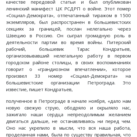
качестве передовой статьи и был опубликован
ленинский манифест ЦК РСДРП о войне. Этот помер
«Социал-Демократа», отпечатанный тиражом в 1500
экземпляров, был распространен в большевистских
секциях за границей, послан нелегально через
Швецию в Россию. Он сыграл громадную роль в
деятельности партии во время войны. Питерский
рабочий, большевик Тарас Кондратьев,
организовывавший нелегальную работу в первом
городском районе столицы, в своих воспоминаниях
говорит о «грандиозном впечатлении», которое
произвел 33 номер «Социал-Демократа» на
большевистские организации Петрограда. Это
известие, пишет Кондратьев,
полученное в Петрограде в начале ноября, «дало нам
новую свежую струю, ободряло и окрыляло нас,
зажигало наши сердца непреодолимым желанием
двигаться дальше, не останавливаясь ни перед чем.
Оно нас укрепило в мысли, что вся наша работа,
проделанная нами, была по существу правильная, что