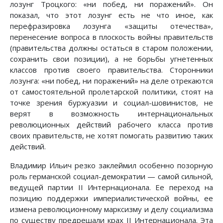
лозунг Троцкого: «ни побед, ни поражений». Он
показал, что этот лозунг есть не что иное, как
перефразировка лозунга «защиты отечества»,
перенесение вопроса в плоскость войны правительств
(правительства должны остаться в старом положении,
сохранить свои позиции), а не борьбы угнетенных
классов против своего правительства. Сторонники
лозунга: «ни побед, ни поражений» на деле отрекаются
от самостоятельной пролетарской политики, стоят на
точке зрения буржуазии и социал-шовинистов, не
верят в возможность интернациональных
революционных действий рабочего класса против
своих правительств, не хотят помогать развитию таких
действий.
Владимир Ильич резко заклеймил особенно позорную
роль германской социал-демократии — самой сильной,
ведущей партии II Интернационала. Ее переход на
позицию поддержки империалистической войны, ее
измена революционному марксизму и делу социализма
по существу предрешали крах II Интернационала. Эта