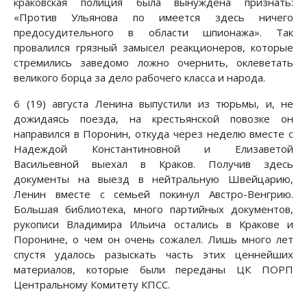
краковская полиция была вынуждена признать:
«Против Ульянова по имеется здесь ничего
предосудительного в области шпионажа». Так
провалился грязный замысел реакционеров, которые
стремились заведомо ложно очернить, оклеветать
великого борца за дело рабочего класса и народа.
6 (19) августа Ленина выпустили из тюрьмы, и, не
дожидаясь поезда, на крестьянской повозке он
направился в Поронин, откуда через неделю вместе с
Надеждой Константиновной и Елизаветой
Васильевной выехал в Краков. Получив здесь
документы на выезд в нейтральную Швейцарию,
Ленин вместе с семьей покинул Австро-Венгрию.
Большая библиотека, много партийных документов,
рукописи Владимира Ильича остались в Кракове и
Поронине, о чем он очень сожалел. Лишь много лет
спустя удалось разыскать часть этих ценнейших
материалов, которые были переданы ЦК ПОРП
Центральному Комитету КПСС.