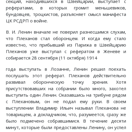
секций, находившихся в Швейцарии, выступает с
рефератами, в которых громит меньшевиков,
бундовцев, троцкистов, разъясняет смысл манифеста
ЦК РСДРП о войне.
В. И. Ленин вначале не поверил разнесшимся слухам,
что Плеханов стал оборонцем. И когда ему стало
известно, что прибывший из Парижа в Швейцарию
Плеханов уже выступал с рефератом в Женеве и
собирается 28 сентября (11 октября) 1914
года выступать в Лозанне, Ленин решил поехать
послушать этот реферат. Плеханов действительно
развивал оборонческую точку зрения. Хотя
присутствовавших на собрании было много, захотел
выступить один Ленин. Оказавшись на трибуне рядом
с Плехановым, он не подал ему руки. В своем
выступлении Владимир Ильич называл Плеханова не
товарищем, а докладчиком, что, разумеется, сразу же
было подмечено собравшимися. В течение десяти
минут, которые были предоставлены Ленину, он успел