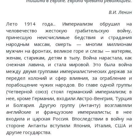
тишина в Европе. Европа чревата революцией.
В.И. Ленин
Лето 1914 года... Империализм обрушил на
человечество жестокую грабительскую войну,
принесшую неисчислимые бедствия и страдания
народным массам, смерть — многим миллионам
мужчин на фронтах, великое горе и слезы — матерям,
женам, старикам, детям в тылу. Война нарастала, как
снежная лавина, и стала мировой. Это была война
между двумя группами империалистических держав за
передел колоний и сфер влияния, за ограбление и
порабощение чужих народов. Во главе одной группы
(Четверной союз) стоял германский империализм; в
нее, кроме Германии, входили Австро-Венгрия, Турция
и Болгария. Другую группу (Антанту) возглавляли
английские и французские империалисты; в нее
входила и царская Россия. Впоследствии в войну на
стороне Антанты вступили Япония, Италия, США и
другие государства.