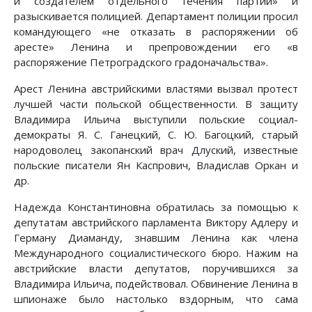
и создателем отдельного течения партии» и
разыскивается полицией. Департамент полиции просил
командующего «не отказать в распоряжении об
аресте» Ленина и препровождении его «в
распоряжение Петроградского градоначальства».
Арест Ленина австрийскими властями вызвал протест
лучшей части польской общественности. В защиту
Владимира Ильича выступили польские социал-
демократы Я. С. Ганецкий, С. Ю. Багоцкий, старый
народоволец закопанский врач Длуский, известные
польские писатели Ян Каспрович, Владислав Оркан и
др.
Надежда Константиновна обратилась за помощью к
депутатам австрийского парламента Виктору Адлеру и
Герману Диаманду, знавшим Ленина как члена
Международного социалистического бюро. Нажим на
австрийские власти депутатов, поручившихся за
Владимира Ильича, подействовал. Обвинение Ленина в
шпионаже было настолько вздорным, что сама