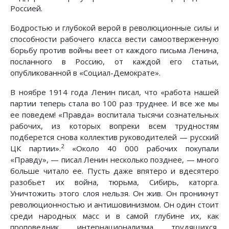
Россией.
Бодростью и глубокой верой в революционные силы и
способности рабочего класса вести самоотверженную
борьбу против войны веет от каждого письма Ленина,
посланного в Россию, от каждой его статьи,
опубликованной в «Социал-Демократе».
В ноябре 1914 года Ленин писал, что «работа нашей
партии теперь стала во 100 раз труднее. И все же мы
ее поведем! «Правда» воспитала тысячи сознательных
рабочих, из которых вопреки всем трудностям
подберется снова коллектив руководителей — русский
2
ЦК партии».
«Около 40 000 рабочих покупали
«Правду», — писал Ленин несколько позднее, — много
больше читало ее. Пусть даже впятеро и вдесятеро
разобьет их война, тюрьма, Сибирь, каторга.
Уничтожить этого слоя нельзя. Он жив. Он проникнут
революционностью и антишовинизмом. Он один стоит
среди народных масс и в самой глубине их, как
проповедник интернационализма трудящихся,