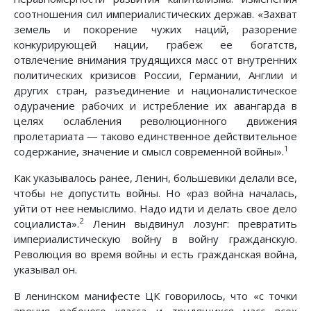
соотношения сил империалистических держав. «Захват
земель и покорение чужих наций, разорение
конкурирующей нации, грабеж ее богатств,
отвлечение внимания трудящихся масс от внутренних
политических кризисов России, Германии, Англии и
других стран, разъединение и националистическое
одурачение рабочих и истребление их авангарда в
целях ослабления революционного движения
пролетариата — таково единственное действительное
1
содержание, значение и смысл современной войны».
Как указывалось ранее, Ленин, большевики делали все,
чтобы не допустить войны. Но «раз война началась,
уйти от нее немыслимо. Надо идти и делать свое дело
2
социалиста».
Ленин выдвинул лозунг: превратить
империалистическую войну в войну гражданскую.
Революция во время войны и есть гражданская война,
указывал он.
В ленинском манифесте ЦК говорилось, что «с точки
зрения рабочего класса и трудящихся масс всех