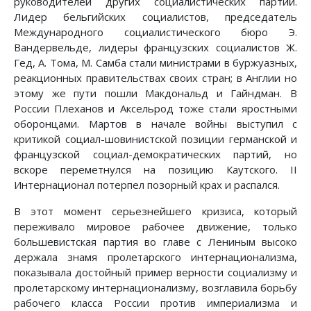
руководителей других социалистических партий.
Лидер бельгийских социалистов, председатель
Международного социалистического бюро Э.
Вандервельде, лидеры французских социалистов Ж.
Гед, А. Тома, М. Самба стали министрами в буржуазных,
реакционных правительствах своих стран; в Англии но
этому же пути пошли Макдональд и Гайндман. В
России Плеханов и Аксельрод тоже стали яростными
оборонцами. Мартов в начале войны выступил с
критикой социал-шовинистской позиции германской и
французской социал-демократических партий, но
вскоре переметнулся на позицию Каутского. II
Интернационал потерпел позорный крах и распался.
В этот момент серьезнейшего кризиса, который
переживало мировое рабочее движение, только
большевистская партия во главе с Лениным высоко
держала знамя пролетарского интернационализма,
показывала достойный пример верности социализму и
пролетарскому интернационализму, возглавила борьбу
рабочего класса России против империализма и