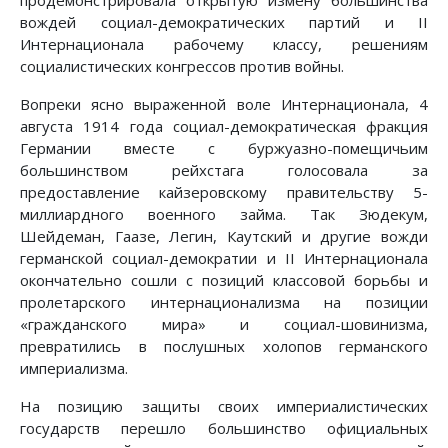
вождей социал-демократических партий и II
Интернационала рабочему классу, решениям
социалистических конгрессов против войны.
Вопреки ясно выраженной воле Интернационала, 4
августа 1914 года социал-демократическая фракция
Германии вместе с буржуазно-помещичьим
большинством рейхстага голосовала за
предоставление кайзеровскому правительству 5-
миллиардного военного займа. Так Зюдекум,
Шейдеман, Гаазе, Легин, Каутский и другие вожди
германской социал-демократии и II Интернационала
окончательно сошли с позиций классовой борьбы и
пролетарского интернационализма на позиции
«гражданского мира» и социал-шовинизма,
превратились в послушных холопов германского
империализма.
На позицию защиты своих империалистических
государств перешло большинство официальных