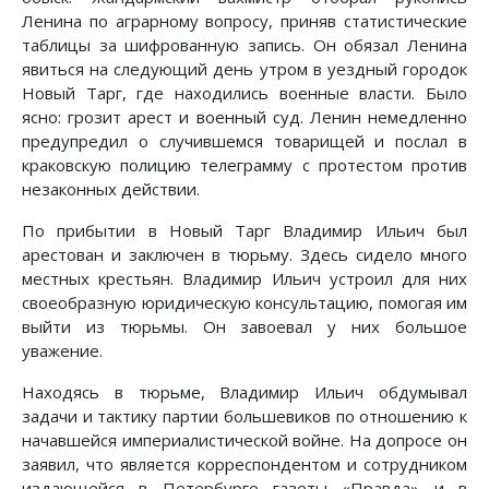
Ленина по аграрному вопросу, приняв статистические
таблицы за шифрованную запись. Он обязал Ленина
явиться на следующий день утром в уездный городок
Новый Тарг, где находились военные власти. Было
ясно: грозит арест и военный суд. Ленин немедленно
предупредил о случившемся товарищей и послал в
краковскую полицию телеграмму с протестом против
незаконных действии.
По прибытии в Новый Тарг Владимир Ильич был
арестован и заключен в тюрьму. Здесь сидело много
местных крестьян. Владимир Ильич устроил для них
своеобразную юридическую консультацию, помогая им
выйти из тюрьмы. Он завоевал у них большое
уважение.
Находясь в тюрьме, Владимир Ильич обдумывал
задачи и тактику партии большевиков по отношению к
начавшейся империалистической войне. На допросе он
заявил, что является корреспондентом и сотрудником
издающейся в Петербурге газеты «Правда» и в