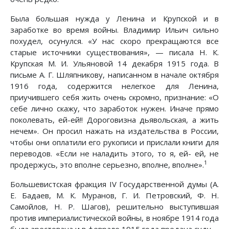
Была большая нужда у Ленина и Крупской и в
заработке во время войны. Владимир Ильич сильно
похудел, осунулся. «У нас скоро прекращаются все
старые источники существования», — писала Н. К.
Крупская М. И. Ульяновой 14 декабря 1915 года. В
письме А. Г. Шляпникову, написанном в начале октября
1916 года, содержится нелегкое для Ленина,
приучившего себя жить очень скромно, признание: «О
себе лично скажу, что заработок нужен. Иначе прямо
поколевать, ей-ей!! Дороговизна дьявольская, а жить
нечем». Он просил нажать на издательства в России,
чтобы они оплатили его рукописи и прислали книги для
переводов. «Если не наладить этого, то я, ей- ей, не
1
продержусь, это вполне серьезно, вполне, вполне».
Большевистская фракция IV Государственной думы (А.
Е. Бадаев, М. К. Муранов, Г. И. Петровский, Ф. Н.
Самойлов, Н. Р. Шагов), решительно выступившая
против империалистической войны, в ноябре 1914 года
была арестована и в феврале 1915 года предана суду.