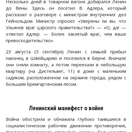
Несколько дней в товарном вагоне добирался Ленин
до Вены. Здесь он посетил В. Адлера, который
рассказал о разговоре с министром внутренних дел
Гейнольдом. Министр спросил: «Уверены ли вы. что
Ульянов враг царского правительства?» — «О, да! —
ответил Адлер. — Более заклятый враг, чем ваше
превосходительство».
23 августа (5 сентября) Ленин с семьей прибыл
наконец в Швейцарию и поселился в Берне. Вначале
они сняли комнату, а потом переехали в небольшую
квартиру (на Дистельвег, 11) в доме с маленьким
садиком, расположенном на окраине города, рядом с
большим Бремгартенским лесом.
Ленинский манифест о войне
Война обострила и обнажила глубоко таившиеся в
социалистическом рабочем движении противоречия,
продемонстрировала открытую измену большинства