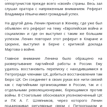
оппортунистов прежде всего «своей» страны. Весь зал
слушал оратора с напряженным вниманием. Реферат
Владимира Ильича имел громадный успех.
На другой день Ленин приехал в Женеву, где уже был
объявлен его реферат на тему «Европейская война и
социализм» и где он выступил с таким же большим
успехом. Ленин повторил этот реферат в Кларане и
Цюрихе, выступил в Берне с критикой доклада
Мартова о войне.
Главное внимание Ленина было обращено на
развертывание партийной работы в России. Ему
удалось восстановить переписку с находившимися в
Петрограде членами ЦК, добиться восстановления там
Бюро ЦК. Он соединяет в своих руках все нити связей
как с партийными организациями в России, так и с
отдельными революционерами, борющимися против
войны. В Стокгольме обосновался уполномоченный ЦК
и ПК А. Г. Шляпников, через которого Ленин
поддерживал регулярные связи с Петроградом и