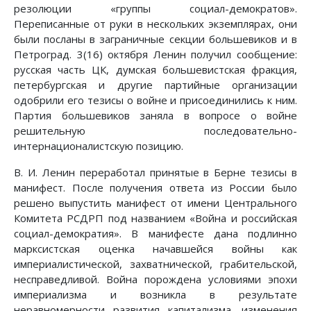
резолюции «группы социал-демократов».
Переписанные от руки в нескольких экземплярах, они
были посланы в заграничные секции большевиков и в
Петроград. 3(16) октября Ленин получил сообщение:
русская часть ЦК, думская большевистская фракция,
петербургская и другие партийные организации
одобрили его тезисы о войне и присоединились к ним.
Партия большевиков заняла в вопросе о войне
решительную последовательно-
интернационалистскую позицию.
В. И. Ленин переработал принятые в Берне тезисы в
манифест. После получения ответа из России было
решено выпустить манифест от имени Центрального
Комитета РСДРП под названием «Война и российская
социал-демократия». В манифесте дана подлинно
марксистская оценка начавшейся войны как
империалистической, захватнической, грабительской,
несправедливой. Война порождена условиями эпохи
империализма и возникла в результате
неравномерности развития капитализма. изменения