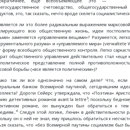
ократичнее, еще всеобъемлющее. Это —
егосударственное счетоводство, общегосударственный
уктов, это, так сказать, нечто вроде скелета социалистичес
является ли это более радикальным выражением марксовой
улирующего всю общественную жизнь, идеи постполити
ьми» заменяется «управлением вещами»? Разумеется, легко 
трументального разума» и «управляемого мира» (verwaltete W
у форму всеобщего общественного контроля. Легко саркасти
арат общественного управления действительно стал «еще кр
тполитическое представление полной противоположнос
ссовой борьбы («все является политическим»)?
ако так ли все однозначно на самом деле? Что, если 
тральным банком Всемирной паутиной, сегодняшним иде
еллекта? Дороти Сейерс утверждала, что «Поэтика» Арист
3
рию детективных романов avant la lettre
; поскольку бедно
ективном романе, он вынужден был обратиться к тем 
4
едиям...
Следуя этой логике, Ленин в действительности р
кольку он о ней не знал, ему пришлось обратиться к несчас
ьзя сказать, что «без Всемирной паутины социализм был б