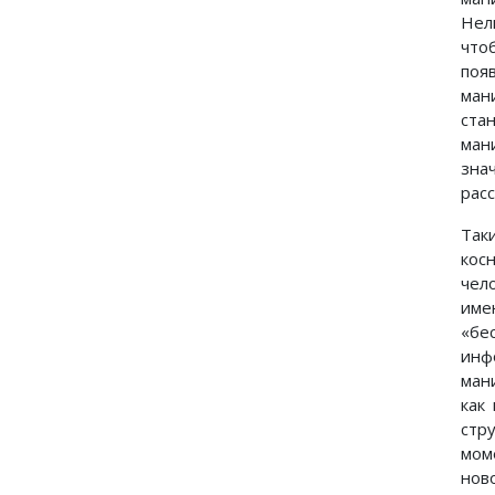
Нел
что
поя
ман
ста
ман
зна
рас
Так
кос
чел
име
«бе
инф
ман
как
стр
мом
нов