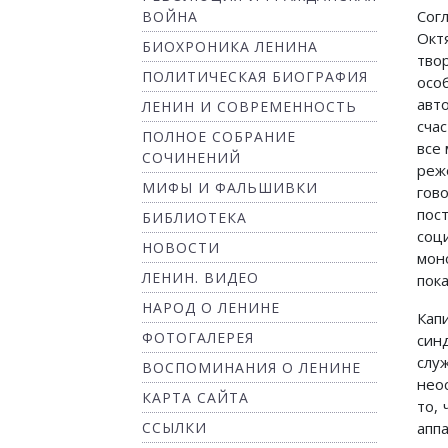
Сог
ВОЙНА
Окт
БИОХРОНИКА ЛЕНИНА
тво
ПОЛИТИЧЕСКАЯ БИОГРАФИЯ
осо
авт
ЛЕНИН И СОВРЕМЕННОСТЬ
сча
ПОЛНОЕ СОБРАНИЕ
все
СОЧИНЕНИЙ
реж
МИФЫ И ФАЛЬШИВКИ
гов
пос
БИБЛИОТЕКА
со
НОВОСТИ
мон
ЛЕНИН. ВИДЕО
пок
НАРОД О ЛЕНИНЕ
Кап
ФОТОГАЛЕРЕЯ
син
слу
ВОСПОМИНАНИЯ О ЛЕНИНЕ
нео
КАРТА САЙТА
то,
ап
ССЫЛКИ