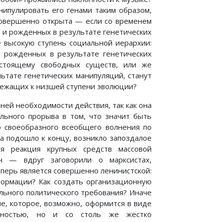
нипулировать его генами таким образом,
 совершенно открыта — если со временем
 и рожденных в результате генетических
е высокую ступень социальной иерархии:
 рожденных в результате генетических
астоящему свободных существ, или же
ьтате генетических манипуляций, станут
лежащих к низшей ступени эволюции?
ней необходимости действия, так как она
ального прорыва в том, что значит быть
о своеобразного всеобщего волнения по
а подошло к концу, возникло запоздалое
ая реакция крупных средств массовой
 — вдруг заговорили о марксистах,
перь является совершенно ленинистской:
формации? Как создать организационную
льного политического требования? Иначе
е, которое, возможно, оформится в виде
ивностью, но и со столь же жестко