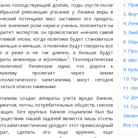
1. Пра
ласно господствующей долгие, годы спустя после
ябрьской революции угасание у Ленина веры в
3. Вн
рческий потенциал масс заставило его придать
4. Ле
бое значение роли науки и ученых, положиться на
оритет экспертов: он провозгласил «начало самой
5. Люб
стливой эпохи, когда политики будет становиться
6. Опр
 меньше и меньше, о политике будут говорить все
7. Про
е и реже и не так длинно, а больше будут
1
орить инженеры и агрономы»
. Технократическая
8. Ибо
тполитика? Ленинские идеи, что дорога к
9. Кул
циализму пролегает через земли
10. П
ополистического капитализма, могут сегодня
азаться опасно наивными:
11. Id
12. До
итализм создал аппараты учета вроде банков,
дикатов, почты, потребительных обществ, союзов
13. Су
жащих. Без крупных банков социализм был бы
Заклю
существим. нашей задачей является лишь отсечь
Все с
 что капиталистически уродует этот превосходный
парат, сделать его еще крупнее, еще