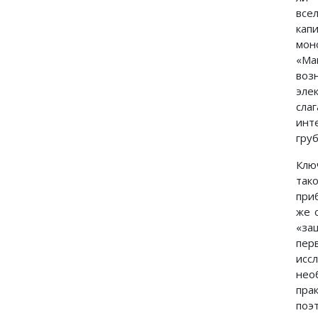
все
кап
мон
«Ма
воз
эле
сла
инт
гру
Клю
так
при
же 
«за
пер
исс
нео
пра
поэ