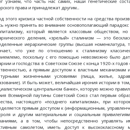
уг узнаем, что часть нас самих, наши генетические сос
рского права и принадлежат другим...
од этого кризиса частной собственности на средства произ
сь нужно принять во внимание основополагающий парадокс
апитализму, который является классовым обществом, н
архического деления, «зрелый» сталинизм — это бесклас
еделенные иерархические группы (высшая номенклатура, тех
ачает, что уже по отношению к сталинизму классиче
риемлемо, поскольку с его помощью невозможно было дат
архии и господства: в Советском Союзе с конца 1920-х годо
ственностью, а прямым доступом к властным механизмам 
ьтурными жизненными условиями (пища, жилье, здраво
азование). И быть может, величайшая ирония истории в том, 
циалистическом центральном банке», которую можно правиль
ния Всемирной паутины Советский Союз стал первым образ
ества, настоящего «позднего капитализма», при котор
еделяется прямым доступом к (информационным, управленч
троля и другим материальным и социальным привилегиям:
паниями, а в том, чтобы непосредственно управлять и
ктивным самолетом, иметь доступ к высококлассному 