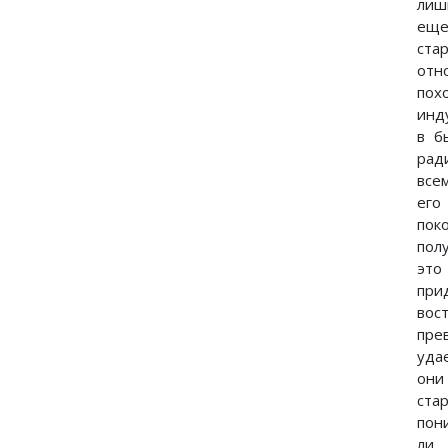
лиш
еще
ста
отн
пох
инд
в б
рад
все
его
пок
пол
это
при
вос
пре
уда
они
ста
пон
ли 