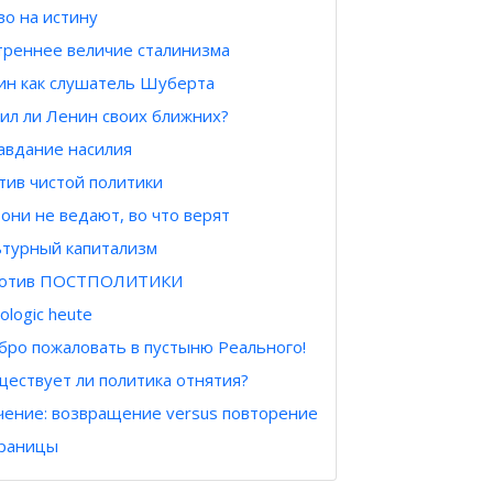
во на истину
утреннее величие сталинизма
нин как слушатель Шуберта
ил ли Ленин своих ближних?
авдание насилия
тив чистой политики
 они не ведают, во что верят
ьтурный капитализм
ротив ПОСТПОЛИТИКИ
eologic heute
бро пожаловать в пустыню Реального!
ществует ли политика отнятия?
чение: возвращение versus повторение
траницы