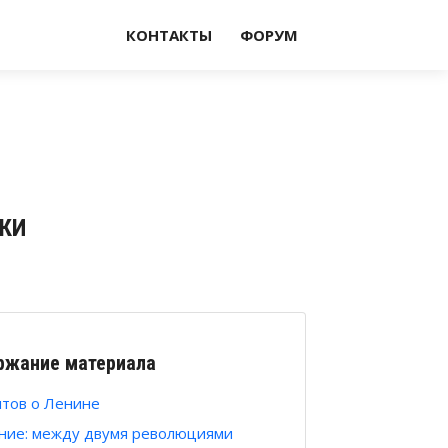
КОНТАКТЫ
ФОРУМ
ИКИ
ржание материала
ытов о Ленине
ние: между двумя революциями