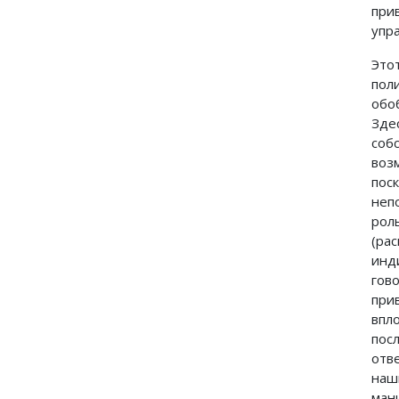
при
упра
Это
пол
обо
Зде
соб
воз
пос
неп
рол
(ра
инд
гов
при
впл
пос
отв
наш
ман