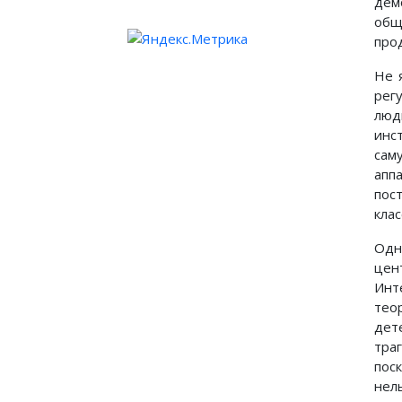
дем
общ
прод
Не 
рег
люд
инс
сам
апп
пос
кла
Одн
цен
Инт
тео
дет
траг
пос
нел