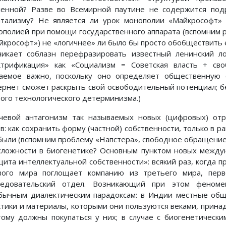
ленной? Разве во Всемирной паутине не содержится по
итализму? Не является ли урок монополии «Майкрософт» 
ополией при помощи государственного аппарата (вспомним 
йкрософт») не «логичнее» ли было бы просто обобществить 
никает соблазн перефразировать известный ленинский ло
ктрификация» как «Социализм = Советская власть + св
гаемое важно, поскольку оно определяет общественную 
ернет сможет раскрыть свой освободительный потенциал; бе
бого технологического детерминизма.)
чевой антагонизм так называемых новых (цифровых) отр
ов: как сохранить форму (частной) собственности, только в 
были (вспомним проблему «Напстера», свободное обращение 
сложности в биогенетике? Основным пунктом новых между
щита интеллектуальной собственности»: всякий раз, когда п
вого мира поглощает компанию из третьего мира, перв
ледовательский отдел. Возникающий при этом феноме
бычным диалектическим парадоксам: в Индии местные общ
ктики и материалы, которыми они пользуются веками, прина
тому должны покупаться у них; в случае с биогенетическ