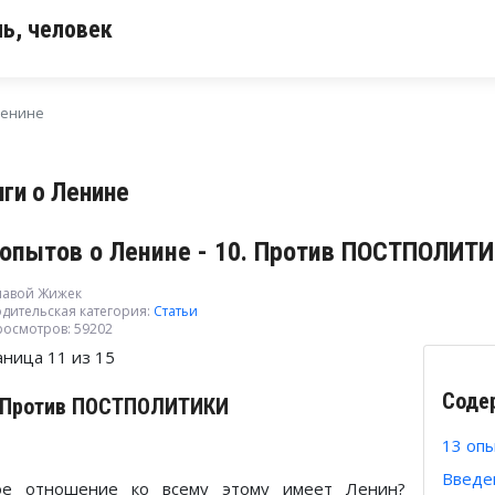
ь, человек
Ленине
иги о Ленине
 опытов о Ленине - 10. Против ПОСТПОЛИТ
лавой Жижек
дительская категория:
Статьи
росмотров: 59202
аница 11 из 15
Соде
. Против ПОСТПОЛИТИКИ
13 оп
Введе
ое отношение ко всему этому имеет Ленин?