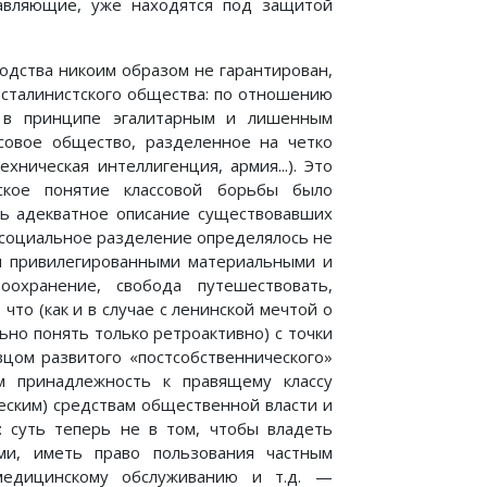
тавляющие, уже находятся под защитой
водства никоим образом не гарантирован,
 сталинистского общества: по отношению
о в принципе эгалитарным и лишенным
совое общество, разделенное на четко
ническая интеллигенция, армия...). Это
ское понятие классовой борьбы было
ь адекватное описание существовавших
в социальное разделение определялось не
и привилегированными материальными и
охранение, свобода путешествовать,
что (как и в случае с ленинской мечтой о
но понять только ретроактивно) с точки
цом развитого «постсобственнического»
ом принадлежность к правящему классу
еским) средствам общественной власти и
 суть теперь не в том, чтобы владеть
ми, иметь право пользования частным
медицинскому обслуживанию и т.д. —