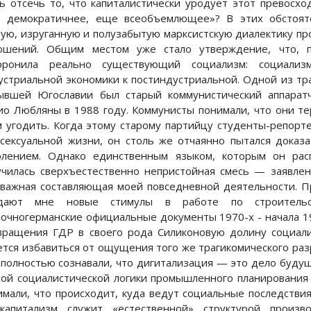
ь отсечь то, что капиталистически уродует этот превосхо
 демократичнее, еще всеобъемлющее»? В этих обстояте
рую, изруганную и полузабытую марксистскую диалектику п
ошений. Общим местом уже стало утверждение, что, п
оронила реально существующий социализм: социали
устриальной экономики к постиндустриальной. Одной из тр
ывшей Югославии был старый коммунистический аппарат
ио Любляны в 1988 году. Коммунисты понимали, что они те
м угодить. Когда этому старому партийцу студенты-репор
 сексуальной жизни, он столь же отчаянно пытался доказ
олением. Однако единственным языком, которым он расп
училась сверхъестественно непристойная смесь — заявлен
 важная составляющая моей повседневной деятельности. 
дают мне новые стимулы в работе по строительс
точногерманские официальные документы 1970-х - начала 19
вращения ГДР в своего рода Силиконовую долину социали
ется избавиться от ощущения того же трагикомического ра
 полностью сознавали, что дигитализация — это дело будущ
рой социалистической логики промышленного планирования -
имали, что происходит, куда ведут социальные последствия
капитализм служит «естественной» структурой произ