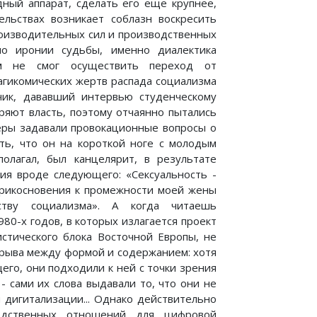
дный аппарат, сделать его еще крупнее,
льствах возникает соблазн воскресить
роизводительных сил и производственных
о иронии судьбы, именно диалектика
зм не смог осуществить переход от
агикомических жертв распада социализма
чик, дававший интервью студенческому
ряют власть, поэтому отчаянно пытались
теры задавали провокационные вопросы о
ать, что он на короткой ноге с молодым
олагал, был канцелярит, в результате
ия вроде следующего: «Сексуальность -
Прикосновения к промежности моей жены
тву социализма». А когда читаешь
80-х годов, в которых излагается проект
стического блока Восточной Европы, не
зрыва между формой и содержанием: хотя
его, они подходили к ней с точки зрения
 сами их слова выдавали то, что они не
 дигитализации... Однако действительно
водственных отношений для цифровой