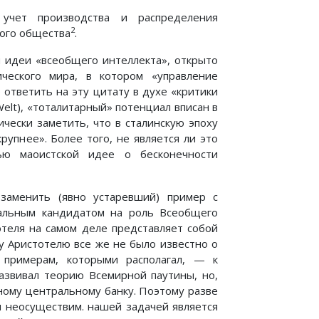
 учет производства и распределения
2
кого общества
.
 идеи «всеобщего интеллекта», открыто
ческого мира, в котором «управление
ответить на эту цитату в духе «критики
elt), «тоталитарный» потенциал вписан в
чески заметить, что в сталинскую эпоху
упнее». Более того, не является ли это
тью маоистской идее о бесконечности
заменить (явно устаревший) пример с
альным кандидатом на роль Всеобщего
отеля на самом деле представляет собой
му Аристотелю все же не было известно о
примерам, которыми располагал, — к
азвивал теорию Всемирной паутины, но,
тному центральному банку. Поэтому разве
ы неосуществим. нашей задачей является