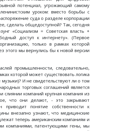
дрывной потенциал, угрожающий самому
ленинистским уроком: вместо борьбы с
распоряжение суда о разделе корпорации
ее, сделать общедоступной? Так, сегодня
зунг «Социализм = Советская власть +
ободный доступ к интернету». (Первое
организацию, только в рамках которой
з этого мы вернулись бы к новой версии
аслей промышленности, следовательно,
рамках которой может существовать логика
музыки)? И не свидетельствуют ли о том
народных торговых соглашений является
ри слиянии компаний крупная компания из
ое, что они делают, - это закрывают
н приводит понятие собственности к
ины внезапно узнают, что медицинские
длежат теперь американским компаниям и
ими компаниями, патентующими гены, мы