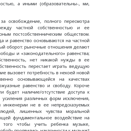
ностью, а иными (образовательны-, ми,
за освобождение, полного пересмотра
между частной собственностью и ее
рным постсобственническим обществом.
да и равенство основываются на частной
ный оборот: рыночные отношения делают
ободы и «законодательного» равенства;
бственность, нет никакой нужды в ее
обственность перестает играть ведущую
ение вызовет потребность в некоей новой
твенно основывающейся на качествах
жуазные равенство и свободу. Короче
и будет наличие/отсутствие доступа к
ь усиления различных форм исключения,
ой инженерии не в ее непредсказуемых
 людей, лишенных чувства моральной
ающей фундаментальное воздействие на
о того чтобы учить ребенка музыке,
собой» проявились наклонности к музыке?