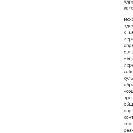
вдр
авто
Исх
зде
к к
иер
опр
озн
неп
иер
соб
кул
обр
«со
зре
общ
опр
кон
ком
реа