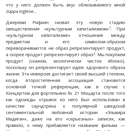
что у него должен быть вкус облизываемого мной
zuppa inglese...
Джереми Рифкин назвал эту новую стадию
1
овеществления «культурным капитализмом»
. При
«культурном капитализме» отношения между
предметом и его символом-образом
переворачиваются: не образ репрезентирует продукт,
2
а скорее продукт репрезентирует образ
. Мы покупаем
продукт (скажем, экологически чистое яблоко),
поскольку он репрезентирует идею здорового образа
жизни. Эта инверсия достигает своей высшей степени,
когда второстепенная ассоциация становится
основной точкой референции, как в случае с
Концертом для фортепьяно № 21 Моцарта: после того
как однажды отрывок из него был использован в
качестве саундтрека к популярной шведской
сентиментальной любовной истории «Эльвира
Мадиган», даже на его «серьезных» записях, как
правило, к нему прибавляется название фильма —