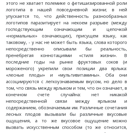
этого не хватает полемике о фетишизированной роли
логотипа в нашей повседневной жизни; в ней
упускается то, что действенность разнообразных
логотипов паразитирует на некоем разрыве (между
господствующим означающим и цепочкой
«нормальных» означающих), присущем языку, как
таковому, - у нас не может быть языка, слова которого
непосредственно описывали бы реальность,
пренебрегая коннотациями «стиля жизни». В
последние годы на рынке фруктовых соков (и
мороженого) укрепили свои позиции два ярлыка:
«лесные плоды» и «мультивитамины». Оба они
ассоциируются с легкоузнаваемым вкусом, но дело в
том, что связь между ярлыком и тем, что он означает, в
конечном счете случайна: нет никакой
непосредственной связи между ярлыком и
содержанием, обозначаемым им. Различные сочетания
лесных плодов вызывали бы различные вкусовые
ощущения, а то же вкусовое ощущение можно
вызвать искусственным способом (то же относится,