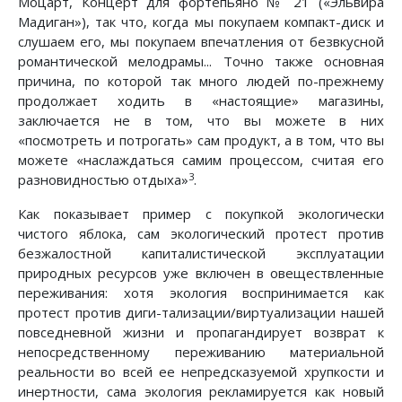
Моцарт, Концерт для фортепьяно № 21 («Эльвира
Мадиган»), так что, когда мы покупаем компакт-диск и
слушаем его, мы покупаем впечатления от безвкусной
романтической мелодрамы... Точно также основная
причина, по которой так много людей по-прежнему
продолжает ходить в «настоящие» магазины,
заключается не в том, что вы можете в них
«посмотреть и потрогать» сам продукт, а в том, что вы
можете «наслаждаться самим процессом, считая его
3
разновидностью отдыха»
.
Как показывает пример с покупкой экологически
чистого яблока, сам экологический протест против
безжалостной капиталистической эксплуатации
природных ресурсов уже включен в овеществленные
переживания: хотя экология воспринимается как
протест против диги-тализации/виртуализации нашей
повседневной жизни и пропагандирует возврат к
непосредственному переживанию материальной
реальности во всей ее непредсказуемой хрупкости и
инертности, сама экология рекламируется как новый