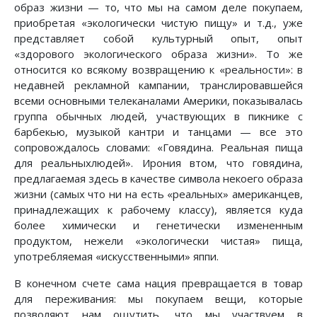
образ жизни — то, что мы на самом деле покупаем,
приобретая «экологически чистую пищу» и т.д., уже
представляет собой культурный опыт, опыт
«здорового экологического образа жизни». То же
относится ко всякому возвращению к «реальности»: в
недавней рекламной кампании, транслировавшейся
всеми основными телеканалами Америки, показывалась
группа обычных людей, участвующих в пикнике с
барбекью, музыкой кантри и танцами — все это
сопровождалось словами: «Говядина. Реальная пища
для реальныхлюдей». Ирония втом, что говядина,
предлагаемая здесь в качестве символа некоего образа
жизни (самых что ни на есть «реальных» американцев,
принадлежащих к рабочему классу), является куда
более химически и генетически измененным
продуктом, нежели «экологически чистая» пища,
употребляемая «искусственными» яппи.
В конечном счете сама нация превращается в товар
для переживания: мы покупаем вещи, которые
позволяют нам ощутить, что мы участвуем в