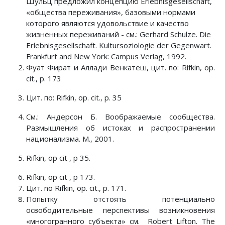
Шульц предложил концепцию Erlebnisgesellschaft,
«общества переживания», базовыми нормами
которого являются удовольствие и качество
жизненных переживаний - см.: Gerhard Schulze. Die
Erlebnisgesellschaft. Kultursoziologie der Gegenwart.
Frankfurt and New York: Campus Verlag, 1992.
Фуат Фират и Аллади Венкатеш, цит. по: Rifkin, op.
cit., p. 173
Цит. по: Rifkin, op. cit., p. 35
См.: Андерсон Б. Воображаемые сообщества.
Размышления об истоках и распространении
национализма. М., 2001.
Rifkin, op cit , р 35.
Rifkin, op cit , p 173.
Ц
ит
. no Rifkin, op. cit., p. 171.
Попытку отстоять потенциально
освободительные перспективы возникновения
«многогранного субъекта» см. Robert Lifton. The