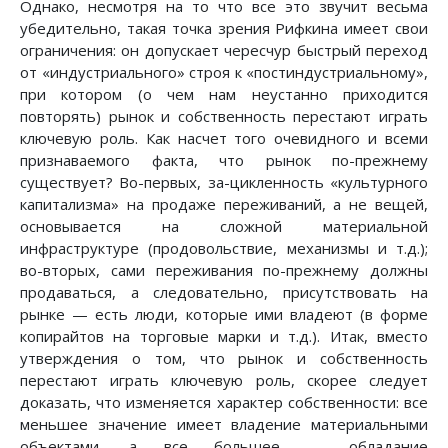
Однако, несмотря на то что все это звучит весьма
убедительно, такая точка зрения Рифкина имеет свои
ограничения: он допускает чересчур быстрый переход
от «индустриального» строя к «постиндустриальному»,
при котором (о чем нам неустанно приходится
повторять) рынок и собственность перестают играть
ключевую роль. Как насчет того очевидного и всеми
признаваемого факта, что рынок по-прежнему
существует? Во-первых, за-цикленность «культурного
капитализма» на продаже переживаний, а не вещей,
основывается на сложной материальной
инфраструктуре (продовольствие, механизмы и т.д.);
во-вторых, сами переживания по-прежнему должны
продаваться, а следовательно, присутствовать на
рынке — есть люди, которые ими владеют (в форме
копирайтов на торговые марки и т.д.). Итак, вместо
утверждения о том, что рынок и собственность
перестают играть ключевую роль, скорее следует
доказать, что изменяется характер собственности: все
меньшее значение имеет владение материальными
объектами, а все большее — обладание