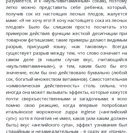
разумеется, и к «мультивитаминным» сокам), поэтому
легко можно представить себе ребенка, который,
получив сок из настоящих лесных плодов, жалуется
маме: «Я не хочу его! Я хочу настоящего сока из лесных
плодов!» Было бы слишком просто посчитать это
примером действия функции жесткой десигнации при
товарном фетишизме; такие примеры делают видимым
разрыв, присущий языку, «как таковому». Всегда
существует разрыв между тем, что слово означает на
самом деле (в нашем случае вкус, считающийся
«мультивитаминным»), и тем, каким было бы его
значение, если бы оно действовало буквально (любой
сок, богатый множеством витаминов). Самостоятельная
«символическая действенность» столь сильна, что
иногда она может вызывать эффекты, которые кажутся
почти сверхъестественными и загадочными; я ясно
помню свою реакцию, когда впервые попробовал
итальянское мороженое zuppa inglese («английский
суп»): хотя я понятия не имел, каков (или каким должен
быть) вкус «английского супа», эффект узнавания был
стихийным и незамедлительным - я сразу же «понял»,