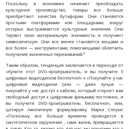
Поскольку в экономике начинает преобладать
культурное производство, товары все больше
приобретают качества бутафории. Они становятся
простыми платформами или площадками, вокруг
которых выстраиваются культурные значения. Они
теряют свою материальную значимость и получают
символическую. Они все менее становятся вещами и
все более — инструментами, помогающими облегчить
6
получение жизненных переживаний.
Таким образом, тенденция заключается в переходе от
«Купите этот DVD-проигрыватель, и вы получите 5
цифровых видеодисков бесплатно!» к «Покупайте у нас
цифровые видеодиски (или — даже лучше —
покупайте у нас доступ к кабелю, который откроет вам
свободный доступ к цифровым фильмам) постоянно, и
вы получите DVD-проигрыватель бесплатно!», или,
цитируя лаконичную формулировку Марка Слоуки:
«Поскольку все больше времени проводится в
синтетическом окружении , сама жизнь превращается
в товар. Кто-то делает это для нас; мы покупаем это у