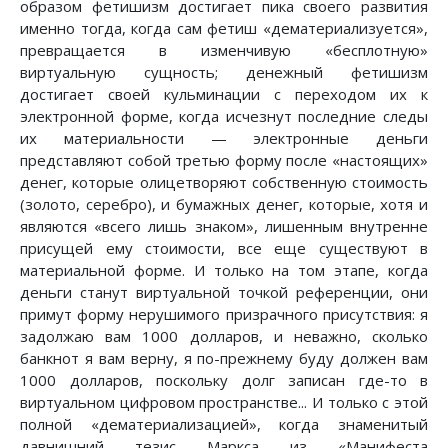
образом фетишизм достигает пика своего развития
именно тогда, когда сам фетиш «дематериализуется»,
превращается в изменчивую «бесплотную»
виртуальную сущность; денежный фетишизм
достигает своей кульминации с переходом их к
электронной форме, когда исчезнут последние следы
их материальности — электронные деньги
представляют собой третью форму после «настоящих»
денег, которые олицетворяют собственнyю стоимость
(золото, серебро), и бумажных денег, которые, хотя и
являются «всего лишь знаком», лишенным внутренне
присущей ему стоимости, все еще существуют в
материальной форме. И только на том этапе, когда
деньги станут виртуальной точкой референции, они
примут форму нерушимого призрачного присутствия: я
задолжаю вам 1000 долларов, и неважно, сколько
банкнот я вам верну, я по-прежнему буду должен вам
1000 долларов, поскольку долг записан где-то в
виртуальном цифровом пространстве... И только с этой
полной «дематериализацией», когда знаменитый
давнишний тезис Маркса из «Манифеста