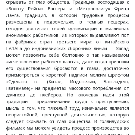
скрывать от глаз общества. Традиция, восходящая к
«Золоту Рейна» Вагнера и «Метрополису» Фрица
Ланга, традиция, в которой трудовые процессы
размещены в подземельях, в темных пещерах,
сегодня достигает своей кульминации в миллионах
анонимных работников, из которых выдавливают пот
на фабриках стран третьего мира: от китайского
ГУЛАГа до индонезийских сборочных линий — Запад
может позволить себе болтовню о так называемом
«исчезновении рабочего класса», даже когда признаки
его существования бросаются в глаза, достаточно
присмотреться к короткой надписи мелким шрифтом
«Сделано в... (Китае, Индонезии, Бангладеш,
Гватемале)» на предметах массового потребления от
джинсов до плейеров. Но ключевая идея этой
традиции - приравнивание труда к преступлению,
мысль о том, что тяжелый труд изначально является
непристойной, преступной деятельностью, которую
следует скрывать от глаз общества. В голливудских
фильмах мы можем увидеть процесс производства во
всех деталях только тогда, когда герой проникает в