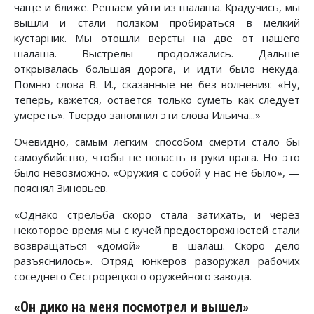
чаще и ближе. Решаем уйти из шалаша. Крадучись, мы
вышли и стали ползком пробираться в мелкий
кустарник. Мы отошли версты на две от нашего
шалаша. Выстрелы продолжались. Дальше
открывалась большая дорога, и идти было некуда.
Помню слова В. И., сказанные не без волнения: «Ну,
теперь, кажется, остается только суметь как следует
умереть». Твердо запомнил эти слова Ильича...»
Очевидно, самым легким способом смерти стало бы
самоубийство, чтобы не попасть в руки врага. Но это
было невозможно. «Оружия с собой у нас не было», —
пояснял Зиновьев.
«Однако стрельба скоро стала затихать, и через
некоторое время мы с кучей предосторожностей стали
возвращаться «домой» — в шалаш. Скоро дело
разъяснилось». Отряд юнкеров разоружал рабочих
соседнего Сестрорецкого оружейного завода.
«Он дико на меня посмотрел и вышел»