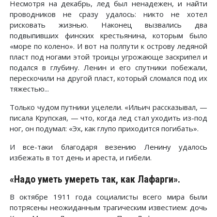
Несмотря на декабрь, лед был ненадежен, и найти
проводников не сразу удалось: никто не хотел
рисковать жизнью. Наконец вызвались два
подвыпивших финских крестьянина, которым было
«море по колено». И вот на полпути к острову ледяной
пласт под ногами этой троицы угрожающе заскрипел и
подался в глубину. Ленин и его спутники побежали,
перескочили на другой пласт, который сломался под их
тяжестью...
Только чудом путники уцелели. «Ильич рассказывал, —
писала Крупская, — что, когда лед стал уходить из-под
ног, он подумал: «Эх, как глупо приходится погибать».
И все-таки благодаря везению Ленину удалось
избежать в тот день и ареста, и гибели.
«Надо уметь умереть так, как Лафарги».
В октябре 1911 года социалисты всего мира были
потрясены неожиданным трагическим известием: дочь