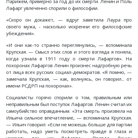
Парижем, примерно за год до их смерти. Ленин и Поль
Лафарг увлеченно спорили о философии.
«Скоро он докажет, — вдруг заметила Лаура про
своего мужа, - насколько искренни его философские
убеждения».
«И они как-то странно переглянулись, — вспоминала
Крупская. — Смысл этих слов и этого взгляда я поняла,
когда узнала в 1911 году о смерти Лафаргов». На
похоронах Лафаргов Ленин произнес надгробную речь
от лица всех русских социал-демократов. «Я помню, —
замечала Крупская, — как, волнуясь, он говорил... от
имени РСДРП на похоронах».
Социалисты горячо спорили о том, правильным или
неправильным был поступок Лафаргов. Ленин считал их
самоубийство оправданным. «Эта смерть произвела на
Ильича сильное впечатление, — вспоминала Крупская.
— Ильич говорил: «Если не можешь больше для партии
работать, надо уметь посмотреть правде в глаза и
умереть так, как Лафарги»... Правда, Ленин