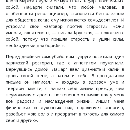
Карла Маркса Лаура и ее муж Поль Лафарг покончили с
собой. Лафарги считали, что любой человек, в
особенности революционер, становится бесполезным
для общества, когда ему исполняется семьдесят лет. И
устроили свой «заговор против старости». «Они
умерли, как атеисты, — писала Крупская, — покончив с
собой, потому что пришла старость и ушли силы,
необходимые для борьбы».
Перед двойным самоубийством супруги посетили один
парижский ресторан, где с аппетитом поужинали.
Вернувшись домой, Лафарг ввел цианистый калий в
кровь своей жене, а затем и себе. В прощальном
письме он написал." «Находясь в здравом уме и
твердой памяти, я лишаю себя жизни прежде, чем
неумолимая старость, постепенно отнимающая у меня
все радости и наслаждения жизни, лишит меня
физических и духовных сил, парализует энергию,
разобьет мою волю и превратит в тягость для самого
себя и других».