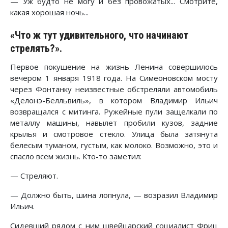
— Уж будто не могу и без провожатых... Смотрите,
какая хорошая ночь...
«Что ж тут удивительного, что начинают
стрелять?».
Первое покушение на жизнь Ленина совершилось
вечером 1 января 1918 года. На Симеоновском мосту
через Фонтанку неизвестные обстреляли автомобиль
«Делонэ-Белльвиль», в котором Владимир Ильич
возвращался с митинга. Ружейные пули защелкали по
металлу машины, навылет пробили кузов, задние
крылья и смотровое стекло. Улица была затянута
белесым туманом, густым, как молоко. Возможно, это и
спасло всем жизнь. Кто-то заметил:
— Стреляют.
— Должно быть, шина лопнула, — возразил Владимир
Ильич.
Сидевший рядом с ним швейцарский социалист Фриц