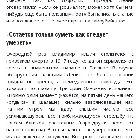
оговаривался: «Если он [социалист] может хотя бы чем-
нибудь еще быть полезным... хотя бы написать статью
или воззвание, он не имеет права на самоубийство».
«Остается только суметь как следует
умереть»
Очередной раз Владимир Ильич столкнулся с
призраком смерти в 1917 году, когда он скрывался от
ареста в знаменитом шалаше в Разливе. В случае
обнаружения властями Ленин не без оснований
ожидал не ареста, а немедленного самосуда. Его
товарищ по шалашу Григорий Зиновьев вспоминал:
«Помню один момент (кажется, на пятый день нашего
«отдыха» в шалаше), сильно взволновавший нас.
Ранним утром мы вдруг слышим частую, все
усиливающуюся, все приближающуюся стрельбу на
совсем близком расстоянии (пара-другая верст от
нашего шалаша). Это вызвало в нас уверенность, что
мы выслежены и окружены. Выстрелы становились все