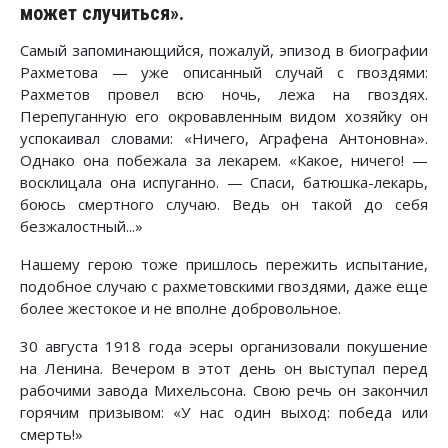
может случиться».
Самый запоминающийся, пожалуй, эпизод в биографии
Рахметова — уже описанный случай с гвоздями:
Рахметов провел всю ночь, лежа на гвоздях.
Перепуганную его окровавленным видом хозяйку он
успокаивал словами: «Ничего, Аграфена Антоновна».
Однако она побежала за лекарем. «Какое, ничего! —
восклицала она испуганно. — Спаси, батюшка-лекарь,
боюсь смертного случаю. Ведь он такой до себя
безжалостный...»
Нашему герою тоже пришлось пережить испытание,
подобное случаю с рахметовскими гвоздями, даже еще
более жестокое и не вполне добровольное.
30 августа 1918 года эсеры организовали покушение
на Ленина. Вечером в этот день он выступал перед
рабочими завода Михельсона. Свою речь он закончил
горячим призывом: «У нас один выход: победа или
смерть!»