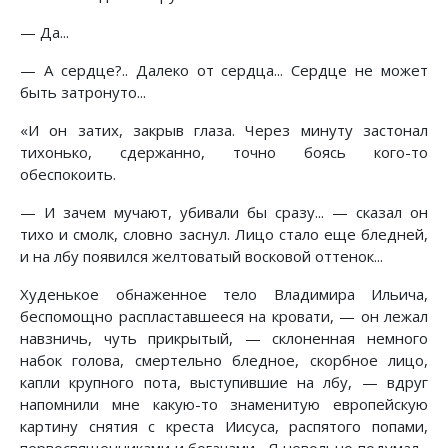
— Да...
— А сердце?.. Далеко от сердца... Сердце не может
быть затронуто...
«И он затих, закрыв глаза. Через минуту застонал
тихонько, сдержанно, точно боясь кого-то
обеспокоить.
— И зачем мучают, убивали бы сразу... — сказал он
тихо и смолк, словно заснул. Лицо стало еще бледней,
и на лбу появился желтоватый восковой оттенок...
Худенькое обнаженное тело Владимира Ильича,
беспомощно распластавшееся на кровати, — он лежал
навзничь, чуть прикрытый, — склоненная немного
набок голова, смертельно бледное, скорбное лицо,
капли крупного пота, выступившие на лбу, — вдруг
напомнили мне какую-то знаменитую европейскую
картину снятия с креста Иисуса, распятого попами,
первосвященниками и богачами... Я невольно подумал...