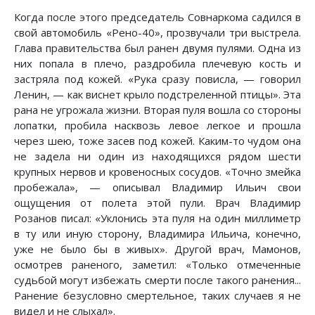
Когда после этого председатель Совнаркома садился в
свой автомобиль «Рено-40», прозвучали три выстрела.
Глава правительства был ранен двумя пулями. Одна из
них попала в плечо, раздробила плечевую кость и
застряла под кожей. «Рука сразу повисла, — говорил
Ленин, — как виснет крыло подстреленной птицы». Эта
рана не угрожала жизни. Вторая пуля вошла со стороны
лопатки, пробила насквозь левое легкое и прошла
через шею, тоже засев под кожей. Каким-то чудом она
не задела ни один из находящихся рядом шести
крупных нервов и кровеносных сосудов. «Точно змейка
пробежала», — описывал Владимир Ильич свои
ощущения от полета этой пули. Врач Владимир
Розанов писал: «Уклонись эта пуля на один миллиметр
в ту или иную сторону, Владимира Ильича, конечно,
уже не было бы в живых». Другой врач, Мамонов,
осмотрев раненого, заметил: «Только отмеченные
судьбой могут избежать смерти после такого ранения...
Ранение безусловно смертельное, таких случаев я не
видел и не слыхал».