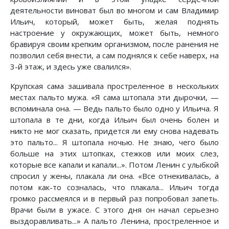
деятельности виноват был во многом и сам Владимир
Ильич, который, может быть, желая поднять
настроение у окружающих, может быть, немного
бравируя своим крепким организмом, после ранения не
позволил себя внести, а сам поднялся к себе наверх, на
3-й этаж, и здесь уже свалился».
Крупская сама зашивала простреленное в нескольких
местах пальто мужа. «Я сама штопала эти дырочки, —
вспоминала она. — Ведь пальто было одно у Ильича. Я
штопала в те дни, когда Ильич был очень болен и
никто не мог сказать, придется ли ему снова надевать
это пальто... Я штопала ночью. Не знаю, чего было
больше на этих штопках, стежков или моих слез,
которые все капали и капали...». Потом Ленин с улыбкой
спросил у жены, плакала ли она. «Все отнекивалась, а
потом как-то созналась, что плакала... Ильич тогда
громко рассмеялся и в первый раз попробовал запеть.
Врачи были в ужасе. С этого дня он начал серьезно
выздоравливать...» А пальто Ленина, простреленное и