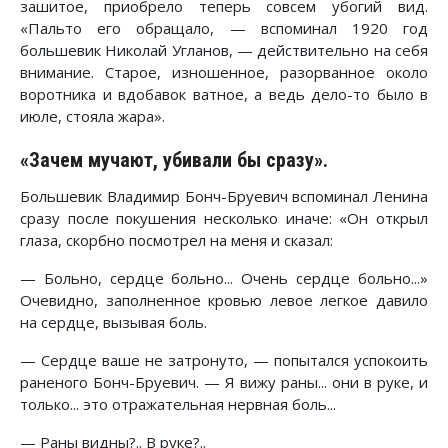
зашитое, приобрело теперь совсем убогий вид.
«Пальто его обращало, — вспоминал 1920 год
большевик Николай Угланов, — действительно на себя
внимание. Старое, изношенное, разорванное около
воротника и вдобавок ватное, а ведь дело-то было в
июле, стояла жара».
«Зачем мучают, убивали бы сразу».
Большевик Владимир Бонч-Бруевич вспоминал Ленина
сразу после покушения несколько иначе: «Он открыл
глаза, скорбно посмотрел на меня и сказал:
— Больно, сердце больно... Очень сердце больно...»
Очевидно, заполненное кровью левое легкое давило
на сердце, вызывая боль.
— Сердце ваше не затронуто, — попытался успокоить
раненого Бонч-Бруевич. — Я вижу раны... они в руке, и
только... это отражательная нервная боль...
— Раны видны?.. В руке?..