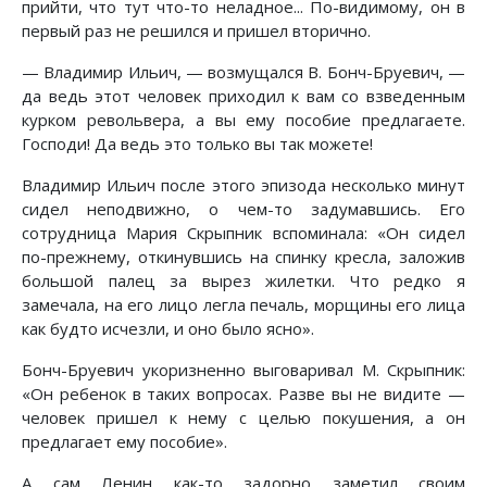
прийти, что тут что-то неладное... По-видимому, он в
первый раз не решился и пришел вторично.
— Владимир Ильич, — возмущался В. Бонч-Бруевич, —
да ведь этот человек приходил к вам со взведенным
курком револьвера, а вы ему пособие предлагаете.
Господи! Да ведь это только вы так можете!
Владимир Ильич после этого эпизода несколько минут
сидел неподвижно, о чем-то задумавшись. Его
сотрудница Мария Скрыпник вспоминала: «Он сидел
по-прежнему, откинувшись на спинку кресла, заложив
большой палец за вырез жилетки. Что редко я
замечала, на его лицо легла печаль, морщины его лица
как будто исчезли, и оно было ясно».
Бонч-Бруевич укоризненно выговаривал М. Скрыпник:
«Он ребенок в таких вопросах. Разве вы не видите —
человек пришел к нему с целью покушения, а он
предлагает ему пособие».
А сам Ленин как-то задорно заметил своим