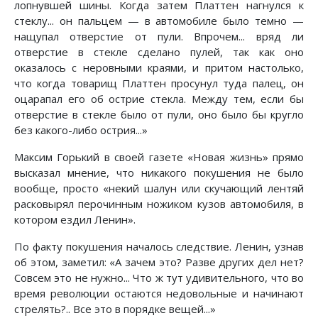
лопнувшей шины. Когда затем Платтен нагнулся к
стеклу... он пальцем — в автомобиле было темно —
нащупал отверстие от пули. Впрочем... вряд ли
отверстие в стекле сделано пулей, так как оно
оказалось с неровными краями, и притом настолько,
что когда товарищ Платтен просунул туда палец, он
оцарапал его об острие стекла. Между тем, если бы
отверстие в стекле было от пули, оно было бы кругло
без какого-либо острия...»
Максим Горький в своей газете «Новая жизнь» прямо
высказал мнение, что никакого покушения не было
вообще, просто «некий шалун или скучающий лентяй
расковырял перочинным ножиком кузов автомобиля, в
котором ездил Ленин».
По факту покушения началось следствие. Ленин, узнав
об этом, заметил: «А зачем это? Разве других дел нет?
Совсем это не нужно... Что ж тут удивительного, что во
время революции остаются недовольные и начинают
стрелять?.. Все это в порядке вещей...»