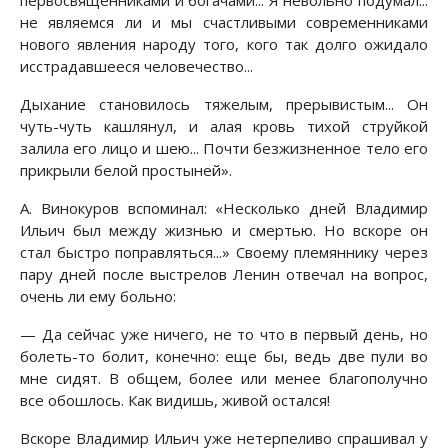
не являемся ли и мы счастливыми современниками
нового явления народу того, кого так долго ожидало
исстрадавшееся человечество...
Дыхание становилось тяжелым, прерывистым... Он
чуть-чуть кашлянул, и алая кровь тихой струйкой
залила его лицо и шею... Почти безжизненное тело его
прикрыли белой простыней».
А. Винокуров вспоминал: «Несколько дней Владимир
Ильич был между жизнью и смертью. Но вскоре он
стал быстро поправляться...» Своему племяннику через
пару дней после выстрелов Ленин отвечал на вопрос,
очень ли ему больно:
— Да сейчас уже ничего, не то что в первый день, но
болеть-то болит, конечно: еще бы, ведь две пули во
мне сидят. В общем, более или менее благополучно
все обошлось. Как видишь, живой остался!
Вскоре Владимир Ильич уже нетерпеливо спрашивал у