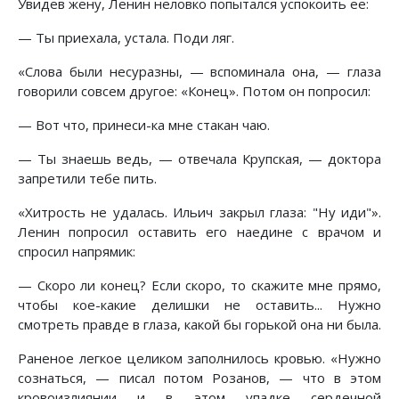
Увидев жену, Ленин неловко попытался успокоить ее:
— Ты приехала, устала. Поди ляг.
«Слова были несуразны, — вспоминала она, — глаза
говорили совсем другое: «Конец». Потом он попросил:
— Вот что, принеси-ка мне стакан чаю.
— Ты знаешь ведь, — отвечала Крупская, — доктора
запретили тебе пить.
«Хитрость не удалась. Ильич закрыл глаза: "Ну иди"».
Ленин попросил оставить его наедине с врачом и
спросил напрямик:
— Скоро ли конец? Если скоро, то скажите мне прямо,
чтобы кое-какие делишки не оставить... Нужно
смотреть правде в глаза, какой бы горькой она ни была.
Раненое легкое целиком заполнилось кровью. «Нужно
сознаться, — писал потом Розанов, — что в этом
кровоизлиянии и в этом упадке сердечной