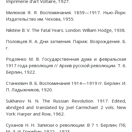
Imprimerie d’art Voltaire, 1927.
Милюков Я. Я. Воспоминания. 1859—1917. Нью-Йорк:
Издательство им. Чехова, 1955.
Nikitine В. V. The Fatal Years. London: William Hodge, 1938.
Половцев Я. А. Дни затмения. Париж: Возрождение. Б.
г.
Родзянко М. В. Государственная дума и февральская
1917 года революция // Архив русской революции. Т. 6.
Берлин, 1922.
Станкевич В. Б. Воспоминания 1914—1919 гг. Берлин: И.
П. Ладыжников, 1920.
Sukhanov N. N. The Russian Revolution. 1917. Edited,
abridged and translated by Joel Carmichael: 2 vols. New
York: Harper and Row, 1962.
Суханов H. H. Записки о революции: В 7 т. Берлин; Пб;
М.: З. И. Гржебин, 1922—1923.