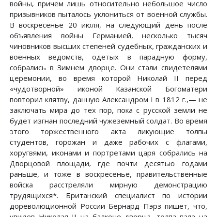
войны, причем лишь относительно небольшое число
призывников пыталось уклониться от военной службы.
В воскресенье 20 июля, на следующий день после
объявления войны Германией, несколько тысяч
чиновников высших степеней судебных, гражданских и
военных ведомств, одетых в парадную форму,
собрались в Зимнем дворце. Они стали свидетелями
церемонии, во время которой Николай II перед
«чудотворной» иконой Казанской Богоматери
повторил клятву, данную Александром I в 1812 г.,— не
заключать мира до тех пор, пока с русской земли не
будет изгнан последний чужеземный солдат. Во время
этого торжественного акта ликующие толпы
студентов, горожан и даже рабочих с флагами,
хоругвями, иконами и портретами царя собрались на
Дворцовой площади, где почти десятью годами
раньше, и тоже в воскресенье, правительственные
войска расстреляли мирную демонстрацию
трудящихся*. Британский специалист по истории
дореволюционной России Бернард Пэрз пишет, что,
увидев Николая II на балконе дворца, толпа пала на