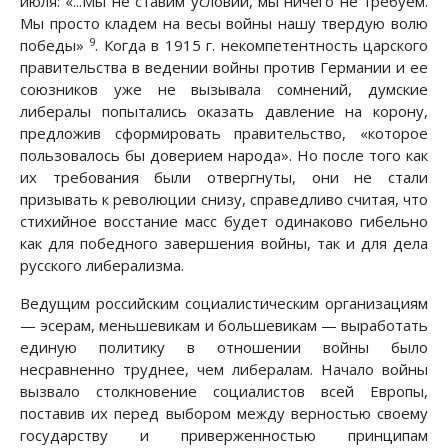
июля: «...Мы не ставим условий, мы ничего не требуем.
Мы просто кладем на весы войны нашу твердую волю
9
победы»
. Когда в 1915 г. некомпетентность царского
правительства в ведении войны против Германии и ее
союзников уже не вызывала сомнений, думские
либералы попытались оказать давление на корону,
предложив сформировать правительство, «которое
пользовалось бы доверием народа». Но после того как
их требования были отвергнуты, они не стали
призывать к революции снизу, справедливо считая, что
стихийное восстание масс будет одинаково гибельно
как для победного завершения войны, так и для дела
русского либерализма.
Ведущим российским социалистическим организациям
— эсерам, меньшевикам и большевикам — выработать
единую политику в отношении войны было
несравненно труднее, чем либералам. Начало войны
вызвало столкновение социалистов всей Европы,
поставив их перед выбором между верностью своему
государству и приверженностью принципам