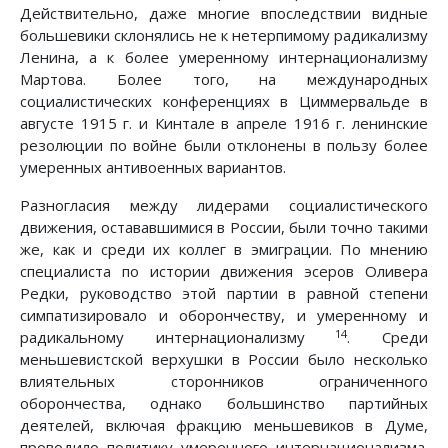
Действительно, даже многие впоследствии видные
большевики склонялись не к нетерпимому радикализму
Ленина, а к более умеренному интернационализму
Мартова. Более того, на международных
социалистических конференциях в Циммервальде в
августе 1915 г. и Кинтале в апреле 1916 г. ленинские
резолюции по войне были отклонены в пользу более
умеренных антивоенных вариантов.
Разногласия между лидерами социалистического
движения, остававшимися в России, были точно такими
же, как и среди их коллег в эмиграции. По мнению
специалиста по истории движения эсеров Оливера
Редки, руководство этой партии в равной степени
симпатизировало и оборончеству, и умеренному и
14
радикальному интернационализму
. Среди
меньшевистской верхушки в России было несколько
влиятельных сторонников ограниченного
оборончества, однако большинство партийных
деятелей, включая фракцию меньшевиков в Думе,
проводило политику умеренного интернационализма.