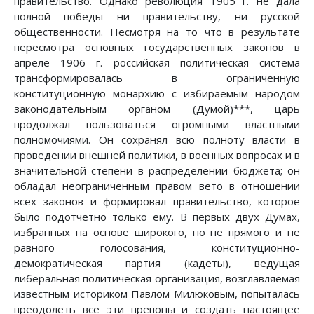
правительство. Однако революция 1905 г. не дала
полной победы ни правительству, ни русской
общественности. Несмотря на то что в результате
пересмотра основных государственных законов в
апреле 1906 г. российская политическая система
трансформировалась в ограниченную
конституционную монархию с избираемым народом
законодательным органом (Думой)***, царь
продолжал пользоваться огромными властными
полномочиями. Он сохранял всю полноту власти в
проведении внешней политики, в военных вопросах и в
значительной степени в распределении бюджета; он
обладал неограниченным правом вето в отношении
всех законов и формировал правительство, которое
было подотчетно только ему. В первых двух Думах,
избранных на основе широкого, но не прямого и не
равного голосования, конституционно-
демократическая партия (кадеты), ведущая
либеральная политическая организация, возглавляемая
известным историком Павлом Милюковым, попыталась
преодолеть все эти препоны и создать настоящее