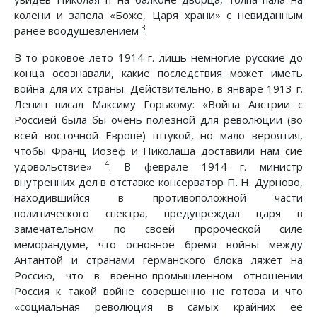
колени и запела «Боже, Царя храни» с невиданным
3
ранее воодушевлением
.
В то роковое лето 1914 г. лишь немногие русские до
конца осознавали, какие последствия может иметь
война для их страны. Действительно, в январе 1913 г.
Ленин писал Максиму Горькому: «Война Австрии с
Россией была бы очень полезной для революции (во
всей восточной Европе) штукой, но мало вероятия,
чтобы Франц Иозеф и Николаша доставили нам сие
4
удовольствие»
. В феврале 1914 г. министр
внутренних дел в отставке консерватор П. Н. Дурново,
находившийся в противоположной части
политического спектра, предупреждал царя в
замечательном по своей пророческой силе
меморандуме, что основное бремя войны между
Антантой и странами германского блока ляжет на
Россию, что в военно-промышленном отношении
Россия к такой войне совершенно не готова и что
«социальная революция в самых крайних ее