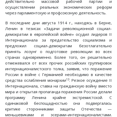
действительно массовой рабочей партии и
осуществлении реальных экономических реформ
через парламентскую и профсоюзную деятельность.
В последние дни августа 1914 г., находясь в Берне,
Ленин в тезисах «Задачи революционной социал-
демократии в европейской войне» осудил лидеров II
Интернационала за предательство социализма и
предложил социал-демократам безотлагательно
принять лозунг о подготовке революции во всех
странах одновременно. Более того, он решительно
отмежевался от всех прочих российских группировок
интернационалистского толка, заявив, что поражение
России в войне с Германией необходимо в качестве
13
средства ослабления монархии
. Резкое осуждение II
Интернационала, ставка на гражданскую войну вместо
мира и открытая пропаганда поражения России делали
программу Ленина крайне экстремистской. С
одинаковой беспощадностью она подвергалась
критике сторонниками защиты Отечества —
меньшевиками и эсерами-интернационалистами.