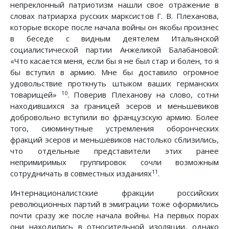
непреклонный патриотизм нашли свое отражение в
словах патриарха русских марксистов Г. В. Плеханова,
которые вскоре после начала войны он якобы произнес
в беседе с видным деятелем Итальянской
социалистической партии Анжеликой Балабановой:
«Что касается меня, если бы я не был стар и болен, то я
бы вступил в армию. Мне бы доставило огромное
удовольствие проткнуть штыком ваших германских
10
товарищей»
. Поверив Плеханову на слово, сотни
находившихся за границей эсеров и меньшевиков
добровольно вступили во французскую армию. Более
того, сиюминутные устремления оборонческих
фракций эсеров и меньшевиков настолько сблизились,
что отдельные представители этих ранее
непримиримых группировок сочли возможным
11
сотрудничать в совместных изданиях
.
Интернационалистские фракции российских
революционных партий в эмиграции тоже оформились
почти сразу же после начала войны. На первых порах
они находились в относительной изоляции, однако