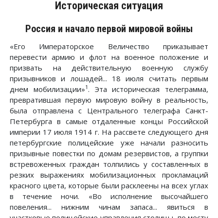
Историческая ситуация
Россия и начало первой мировой войны
«Его Императорское Величество приказывает
перевести армию и флот на военное положение и
призвать на действительную военную службу
призывников и лошадей... 18 июля считать первым
1
днем мобилизации»
. Эта историческая телеграмма,
превратившая первую мировую войну в реальность,
была отправлена с Центрального телеграфа Санкт-
Петербурга в самые отдаленные концы Российской
империи 17 июля 1914 г. На рассвете следующего дня
петербургские полицейские уже начали разносить
призывные повестки по домам резервистов, а группки
встревоженных граждан толпились у составленных в
резких выражениях мобилизационных прокламаций
красного цвета, которые были расклеены на всех углах
в течение ночи. «Во исполнение высочайшего
повеления... нижним чинам запаса... явиться в
участковые полицейские управления столицы, по месту