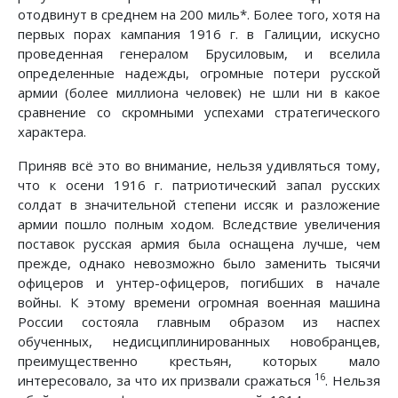
отодвинут в среднем на 200 миль*. Более того, хотя на
первых порах кампания 1916 г. в Галиции, искусно
проведенная генералом Брусиловым, и вселила
определенные надежды, огромные потери русской
армии (более миллиона человек) не шли ни в какое
сравнение со скромными успехами стратегического
характера.
Приняв всё это во внимание, нельзя удивляться тому,
что к осени 1916 г. патриотический запал русских
солдат в значительной степени иссяк и разложение
армии пошло полным ходом. Вследствие увеличения
поставок русская армия была оснащена лучше, чем
прежде, однако невозможно было заменить тысячи
офицеров и унтер-офицеров, погибших в начале
войны. К этому времени огромная военная машина
России состояла главным образом из наспех
обученных, недисциплинированных новобранцев,
преимущественно крестьян, которых мало
16
интересовало, за что их призвали сражаться
. Нельзя