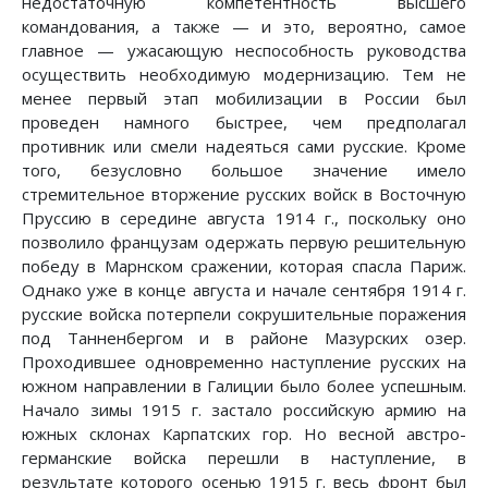
недостаточную компетентность высшего
командования, а также — и это, вероятно, самое
главное — ужасающую неспособность руководства
осуществить необходимую модернизацию. Тем не
менее первый этап мобилизации в России был
проведен намного быстрее, чем предполагал
противник или смели надеяться сами русские. Кроме
того, безусловно большое значение имело
стремительное вторжение русских войск в Восточную
Пруссию в середине августа 1914 г., поскольку оно
позволило французам одержать первую решительную
победу в Марнском сражении, которая спасла Париж.
Однако уже в конце августа и начале сентября 1914 г.
русские войска потерпели сокрушительные поражения
под Танненбергом и в районе Мазурских озер.
Проходившее одновременно наступление русских на
южном направлении в Галиции было более успешным.
Начало зимы 1915 г. застало российскую армию на
южных склонах Карпатских гор. Но весной австро-
германские войска перешли в наступление, в
результате которого осенью 1915 г. весь фронт был