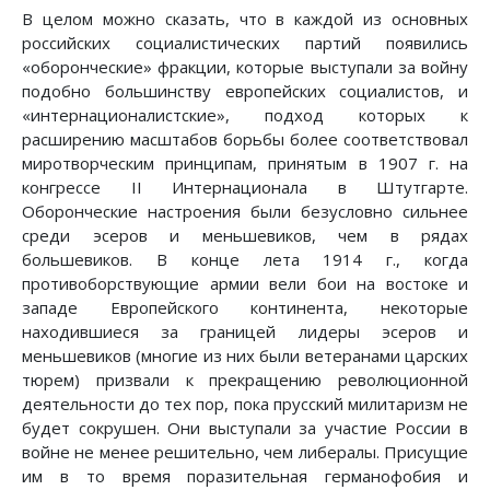
В целом можно сказать, что в каждой из основных
российских социалистических партий появились
«оборонческие» фракции, которые выступали за войну
подобно большинству европейских социалистов, и
«интернационалистские», подход которых к
расширению масштабов борьбы более соответствовал
миротворческим принципам, принятым в 1907 г. на
конгрессе II Интернационала в Штутгарте.
Оборонческие настроения были безусловно сильнее
среди эсеров и меньшевиков, чем в рядах
большевиков. В конце лета 1914 г., когда
противоборствующие армии вели бои на востоке и
западе Европейского континента, некоторые
находившиеся за границей лидеры эсеров и
меньшевиков (многие из них были ветеранами царских
тюрем) призвали к прекращению революционной
деятельности до тех пор, пока прусский милитаризм не
будет сокрушен. Они выступали за участие России в
войне не менее решительно, чем либералы. Присущие
им в то время поразительная германофобия и