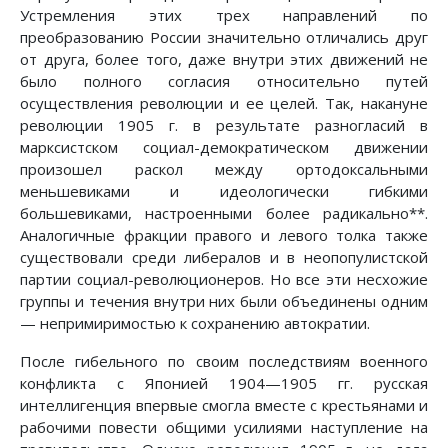
Устремления этих трех направлений по
преобразованию России значительно отличались друг
от друга, более того, даже внутри этих движений не
было полного согласия относительно путей
осуществления революции и ее целей. Так, накануне
революции 1905 г. в результате разногласий в
марксистском социал-демократическом движении
произошел раскол между ортодоксальными
меньшевиками и идеологически гибкими
большевиками, настроенными более радикально**.
Аналогичные фракции правого и левого толка также
существовали среди либералов и в неопопулистской
партии социал-революционеров. Но все эти несхожие
группы и течения внутри них были объединены одним
— непримиримостью к сохранению автократии.
После гибельного по своим последствиям военного
конфликта с Японией 1904—1905 гг. русская
интеллигенция впервые смогла вместе с крестьянами и
рабочими повести общими усилиями наступление на