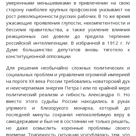
умеренными меньшевиками в привлечении на свою
сторону наиболее крупных профсоюзов указывают на
рост революционности русских рабочих. В то же время
ужасающие проявления глупости, некомпетентности и
бессилия правительства, а также усиление влияния
реакционных сил довели до предела терпение
российской интеллигенции. В избранной в 1912 г. IV
Думе большинство депутатов вновь тяготело к
конституционной оппозиции.
Для решения необычайно сложных политических и
социальных проблем и управления огромной империей
на пороге XX века России требовались новаторский дух
и неисчерпаемая энергия Петра I или по крайней мере
политический реализм и гибкость Александра II. Но
вместо этого судьбы России находились в руках
упрямого и близорукого монарха, который до
последней минуты сохранял непоколебимую веру в
самодержавие и был не в состоянии не только решить,
но даже осмыслить коренные проблемы своего
времени. Трагичность ситуации усугублялась тем, что