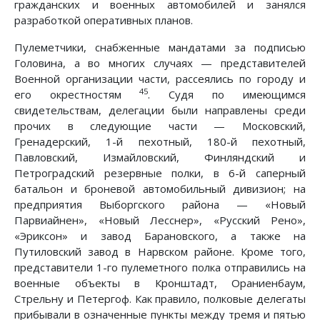
гражданских и военных автомобилей и занялся
разработкой оперативных планов.
Пулеметчики, снабженные мандатами за подписью
Головина, а во многих случаях — представителей
Военной организации части, рассеялись по городу и
45
его окрестностям
. Судя по имеющимся
свидетельствам, делегации были направлены среди
прочих в следующие части — Московский,
Гренадерский, 1-й пехотный, 180-й пехотный,
Павловский, Измайловский, Финляндский и
Петроградский резервные полки, в 6-й саперный
батальон и броневой автомобильный дивизион; на
предприятия Выборгского района — «Новый
Парвиайнен», «Новый Лесснер», «Русский Рено»,
«Эриксон» и завод Барановского, а также на
Путиловский завод в Нарвском районе. Кроме того,
представители 1-го пулеметного полка отправились на
военные объекты в Кронштадт, Ораниенбаум,
Стрельну и Петергоф. Как правило, полковые делегаты
прибывали в означенные пункты между тремя и пятью