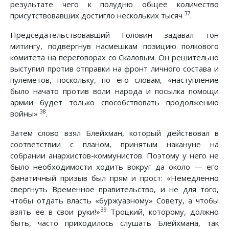
результате чего к полудню общее количество
37
присутствовавших достигло нескольких тысяч
.
Председательствовавший Головин задавал тон
митингу, подвергнув насмешкам позицию полкового
комитета на переговорах со Скаловым. Он решительно
выступил против отправки на фронт личного состава и
пулеметов, поскольку, по его словам, «наступление
было начато против воли народа и посылка помощи
армии будет только способствовать продолжению
38
войны»
.
Затем слово взял Блейхман, который действовал в
соответствии с планом, принятым накануне на
собрании анархистов-коммунистов. Поэтому у него не
было необходимости ходить вокруг да около — его
фанатичный призыв был прям и прост: «Немедленно
свергнуть Временное правительство, и не для того,
чтобы отдать власть «буржуазному» Совету, а чтобы
39
взять ее в свои руки!»
Троцкий, которому, должно
быть, часто приходилось слушать Блейхмана, так