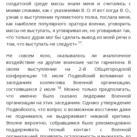
солдатской среде массы знали меня и считались с
моими словами, как с указаниями В. О. И вот когда В. О.,
узнав о выступлении пулеметного полка, послала меня,
как наиболее популярного оратора военки, уговорить
массы не выступать, я уговаривал их, но уговаривал так,
что только дурак мог бы сделать вывод из моей речи о
17
том, что выступать не следует»
.
Не совсем ясно, оказывалось ли аналогичное
воздействие на другие воинские части гарнизона. В
своем выступлении на 2-й Общегородской
конференции 16 июля Подвойский вспоминал о
заседаниях коллектива Военной организации,
18
состоявшихся 2 июля
. Можно только предполагать,
что именно было сказано лидерами Военной
организации на этих заседаниях. Однако утверждение
Подвойского, что вопрос о возможном восстании даже
не поднимался, не выдерживает никакой критики.
Вполне вероятно, собравшимся было рекомендовано
поддерживать тесный контакт с Военной
организацией, проявлять осторожность и выжидать до