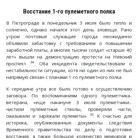
Восстание 1-го пулеметного полка
В Петрограде в понедельник 3 июля было тепло и
солнечно, однако начался этот день зловеще. Рано
утром почтовые служащие города неожиданно
объявили забастовку с требованием о повышении
заработной платы, а многие тысячи солдат «старше 40
лет» вышли на демонстрацию протеста на Невский
34
проспект
. Оба инцидента свидетельствовали о
нестабильности ситуации, хотя ни один из них не был
напрямую связан с планами 1-го пулеметного полка.
К середине утра все было готово к осуществлению
заговора. По воспоминаниям одного пулеметчика-
ветерана, «еще накануне 3 июля пулеметчики...
чистили пулеметные стволы, проверяли части,
35
смазывали и заряжали пулеметы»
. К счастью для
историка, опубликованные документы следствия
Временного правительства по делу о подготовке
восстания, а также большое количество мемуаров и