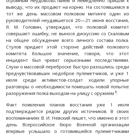
огромным неудовольствием и немедленно пришли к
выводу, что их продают на корню. На состоявшемся в
тот же день массовом полковом митинге один из
руководителей неудавшегося 20—21 июня восстания,
Я. М. Головин, утверждал, что полковой комитет
совершает ошибку, не вынося дискуссию со Скаловым
на общее обсуждение всего личного состава полка.
Стулов придает этой стороне действий полкового
комитета большое значение, говоря, что этот
инцидент был чреват серьезными последствиями.
Слухи о массовой переброске быстро разошлись среди
предчувствовавших недоброе пулеметчиков, и уже 1
июля среди активистов-солдат ходили упорные
разговоры о необходимости помешать новой попытке
8
разоружения полка выходом на улицу с оружием
.
Факт появления планов восстания уже 1 июля
подтверждается рядом других источников. В своих
воспоминаниях В. И. Невский пишет, что именно в этот
день Всероссийское бюро Военной организации
впервые услышало о готовившейся пулеметчиками