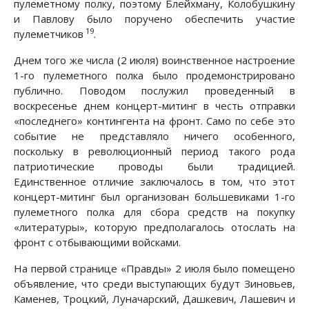
пулеметному полку, поэтому Блейхману, Колобушкину
и Павлову было поручено обеспечить участие
19
пулеметчиков
.
Днем того же числа (2 июля) воинственное настроение
1-го пулеметного полка было продемонстрировано
публично. Поводом послужил проведенный в
воскресенье днем концерт-митинг в честь отправки
«последнего» контингента на фронт. Само по себе это
событие не представляло ничего особенного,
поскольку в революционный период такого рода
патриотические проводы были традицией.
Единственное отличие заключалось в том, что этот
концерт-митинг был организован большевиками 1-го
пулеметного полка для сбора средств на покупку
«литературы», которую предполагалось отослать на
фронт с отбывающими войсками.
На первой странице «Правды» 2 июля было помещено
объявление, что среди выступающих будут Зиновьев,
Каменев, Троцкий, Луначарский, Дашкевич, Лашевич и