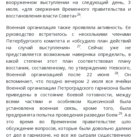
вооруженном выступлении на следующий день, 3
июля, «для свержения Временного правительства и
26
восстановления власти Совета»
.
Военная организация также проявляла активность. Ее
руководство встретилось с несколькими членами
Петербургского комитета и «обсудило план действий
27
на случай выступления»
. Сейчас уже не
представляется возможным наверняка определить, в
какой степени этот план соответствовал плану
восстания, составленному, по утверждению Невского,
28
Военной организацией после 22 июня
. Он
вспоминает, что поздно вечером 2 июля все ячейки
Военной организации Петроградского гарнизона были
приведены в состояние боевой готовности, между
всеми частями и особняком Кшесинской была
установлена военная связь, кроме того, была
29
предпринята попытка проведения разведки боем
. А в
это время во Временном правительстве шло
обсуждение вопросов, которые были довольно далеки
от дел в гарнизоне, но все же сыграли существенную