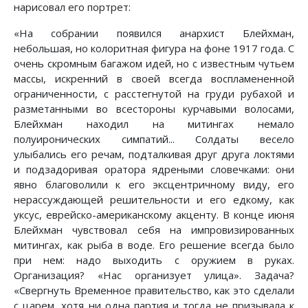
нарисовал его портрет:
«На собрании появился анархист Блейхман,
небольшая, но колоритная фигура на фоне 1917 года. С
очень скромным багажом идей, но с известным чутьем
массы, искренний в своей всегда воспламененной
ограниченности, с расстегнутой на груди рубахой и
разметанными во всестороны курчавыми волосами,
Блейхман находил на митингах немало
полуиронических симпатий... Солдаты весело
улыбались его речам, подталкивая друг друга локтями
и подзадоривая оратора ядреными словечками: они
явно благоволили к его эксцентричному виду, его
нерассуждающей решительности и его едкому, как
уксус, еврейско-американскому акценту. В конце июня
Блейхман чувствовал себя на импровизированных
митингах, как рыба в воде. Его решение всегда было
при нем: надо выходить с оружием в руках.
Организация? «Нас организует улица». Задача?
«Свергнуть Временное правительство, как это сделали
с царем, хотя ни одна партия и тогда не призывала к