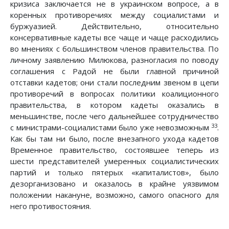
кризиса заключается не в украинском вопросе, а в
коренных противоречиях между социалистами и
буржуазией. Действительно, относительно
консервативные кадеты все чаще и чаще расходились
во мнениях с большинством членов правительства. По
личному заявлению Милюкова, разногласия по поводу
соглашения с Радой не были главной причиной
отставки кадетов; они стали последним звеном в цепи
противоречий в вопросах политики коалиционного
правительства, в котором кадеты оказались в
меньшинстве, после чего дальнейшее сотрудничество
33
с министрами-социалистами было уже невозможным
.
Как бы там ни было, после внезапного ухода кадетов
Временное правительство, состоявшее теперь из
шести представителей умеренных социалистических
партий и только пятерых «капиталистов», было
дезорганизовано и оказалось в крайне уязвимом
положении накануне, возможно, самого опасного для
него противостояния.