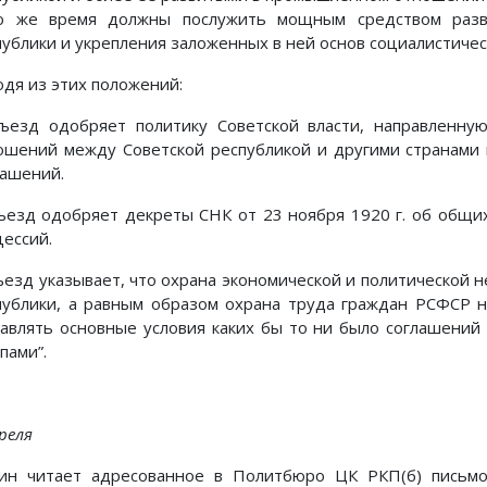
о же время должны послужить мощным средством разви
публики и укрепления заложенных в ней основ социалистичес
одя из этих положений:
Съезд одобряет политику Советской власти, направленну
ошений между Советской республикой и другими странами 
лашений.
Съезд одобряет декреты СНК от 23 ноября 1920 г. об общи
цессий.
Съезд указывает, что охрана экономической и политической 
публики, а равным образом охрана труда граждан РСФСР 
тавлять основные условия каких бы то ни было соглашений 
пами”.
реля
ин читает адресованное в Политбюро ЦК РКП(б) письмо 