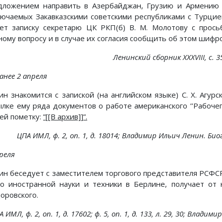
дложением направить в Азербайджан, Грузию и Армению 
лючаемых Закавказскими советскими республиками с Турци
ет записку секретарю ЦК РКП(б) В. М. Молотову с прос
ному вопросу и в случае их согласия сообщить об этом шифро
Ленинский сборник XXXVIII, с. 356
анее 2 апреля
ин знакомится с запиской (на английском языке) С. X. Агурс
ылке ему ряда документов о работе американского ’’Рабочег
ней пометку:
”[[В архив]]”.
ЦПА ИМЛ, ф. 2, on. 1, д. 18014; Владимир Ильич Ленин. Биог
реля
ин беседует с заместителем торгового представителя РСФСР
о иностранной науки и техники в Берлине, получает от
оровского.
 ИМЛ, ф. 2, on. 1, д. 17602; ф. 5, on. 1, д. 133, л. 29, 30; Влад