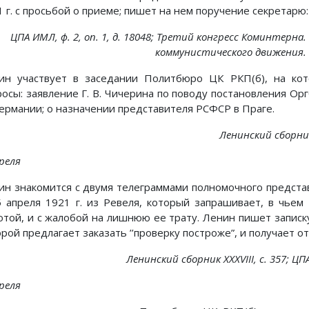
 г. с просьбой о приеме; пишет на нем поручение секретарю:
ЦПА ИМЛ, ф. 2, on. 1, д. 18048; Третий конгресс Коминтерн
коммунистического движения. К
ин участвует в заседании Политбюро ЦК РКП(б), на ко
росы: заявление Г. В. Чичерина по поводу постановления Орг
Германии; о назначении представителя РСФСР в Праге.
Ленинский сборник X
реля
ин знакомится с двумя телеграммами полномочного предста
5 апреля 1921 г. из Ревеля, который запрашивает, в чье
ютой, и с жалобой на лишнюю ее трату. Ленин пишет записку
рой предлагает заказать ’’проверку построже”, и получает о
Ленинский сборник XXXVIII, с. 357; ЦПА И
реля