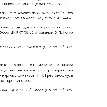
 ’’Напомните мне еще раз. 6/IV.
Ленин
”.
а. Развитие конгрессом политической линии
оммунисты и массы. М., 1975, с. 475—476.
тором среди других обсуждаются также
бюро ЦК РКП(б) об отозвании В. Л. Коппа
XXVII, с. 287; ЦПА ИМЛ, ф. 17, on. 3, д. 147.
вителя РСФСР в Эстонии М. М. Литвинова
м ведении находится право распоряжения
 наркому финансов Н. Н. Крестинскому, в
твет Крестинского.
МЛ, ф. 2, on. 1, д. 26224; ф. 5, on. 3, д. 159.