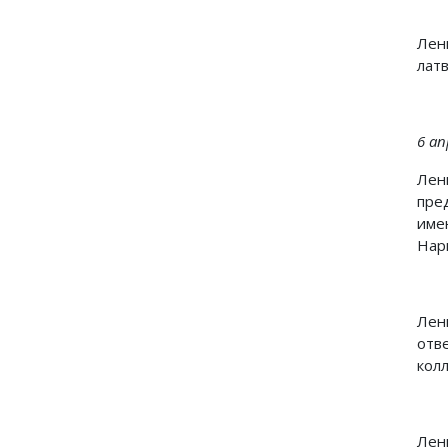
Лен
лат
6 ап
Лен
пре
име
Нар
Лен
отв
колл
Лен