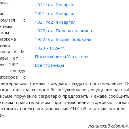
реля
1921 год. 2 квартал
1921 год. 3 квартал
ин
комится с
1921 год. 4 квартал
етным
1922 год. Первая половина
ьмом
наркома
1922 год. Вторая половина
шней
1923 - 1924 гг.
говли А. М.
Послесловие и Указатели
жавы от 1
еля 1921 г.
Все страницы
 поводу
еговоров с
Вандерлипом. Лежава предлагал издать постановление 
онодательства, которое бы регулировало допущение частно
письме поручение секретарю предложить Лежаве сообщить
етским правительством при заключении торговых сог
готовить проект постановления СНК об издании законов,
ен.
Ленинский сборник XX