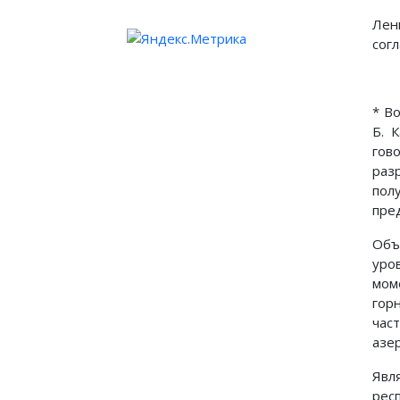
Лен
сог
* В
Б. 
гов
раз
пол
пре
Объ
уро
мом
гор
час
азе
Явл
рес