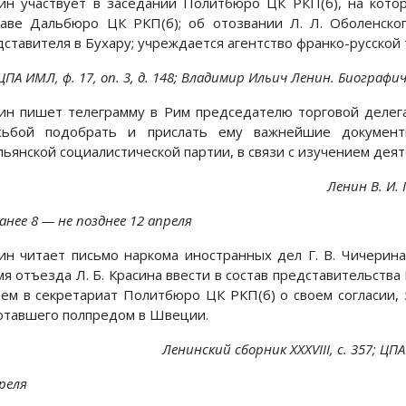
ин участвует в заседании Политбюро ЦК РКП(б), на кото
таве Дальбюро ЦК РКП(б); об отозвании Л. Л. Оболенско
дставителя в Бухару; учреждается агентство франко-русской 
ЦПА ИМЛ, ф. 17, on. 3, д. 148; Владимир Ильич Ленин. Биографиче
ин пишет телеграмму в Рим председателю торговой делега
сьбой подобрать и прислать ему важнейшие документы
льянской социалистической партии, в связи с изучением дея
Ленин В. И. П
анее 8 — не позднее 12 апреля
ин читает письмо наркома иностранных дел Г. В. Чичерина
мя отъезда Л. Б. Красина ввести в состав представительства
нем в секретариат Политбюро ЦК РКП(б) о своем согласии,
отавшего полпредом в Швеции.
Ленинский сборник XXXVIII, с. 357; ЦПА И
реля