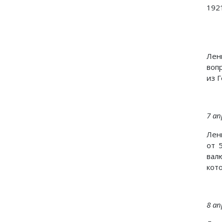
1921
Лен
воп
из 
7 ап
Лен
от 
вал
кото
8 ап