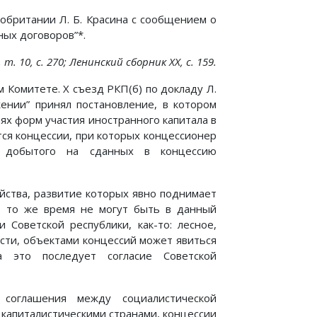
обритании Л. Б. Красина с сообщением о
ных договоров”*.
. 10, с. 270; Ленинский сборник XX, с. 159.
 Комитете. X съезд РКП(б) по докладу Л.
жении” принял постановление, в котором
ях форм участия иностранного капитала в
тся концессии, при которых концессионер
, добытого на сданных в концессию
йства, развитие которых явно поднимает
в то же время не могут быть в данный
Советской республики, как-то: лесное,
ости, объектами концессий может явиться
а это последует согласие Советской
 соглашения между социалистической
капиталистическими странами, концессии