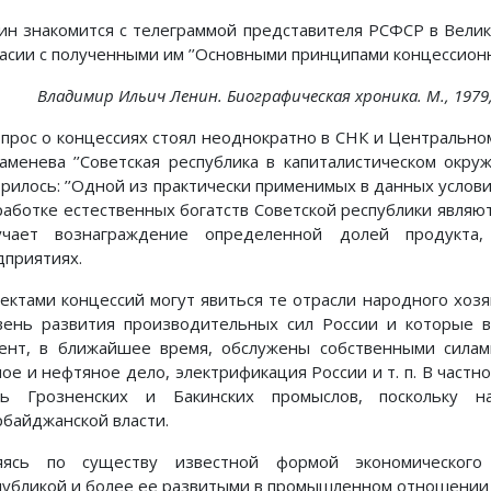
ин знакомится с телеграммой представителя РСФСР в Велик
ласии с полученными им ’’Основными принципами концессион
Владимир Ильич Ленин. Биографическая хроника. М., 1979, т
опрос о концессиях стоял неоднократно в СНК и Центральном
Каменева ’’Советская республика в капиталистическом окру
орилось: ’’Одной из практически применимых в данных услови
работке естественных богатств Советской республики являю
учает вознаграждение определенной долей продукта
дприятиях.
ектами концессий могут явиться те отрасли народного хозя
вень развития производительных сил России и которые 
ент, в ближайшее время, обслужены собственными силами 
ное и нефтяное дело, электрификация России и т. п. В частн
ть Грозненских и Бакинских промыслов, поскольку н
рбайджанской власти.
яясь по существу известной формой экономического
публикой и более ее развитыми в промышленном отношении 