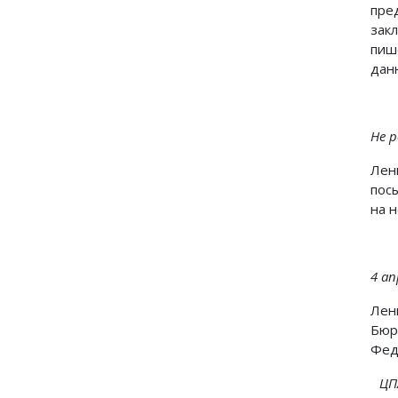
пре
зак
пиш
дан
Не р
Лен
пос
на 
4 ап
Лен
Бюр
Фед
ЦПА