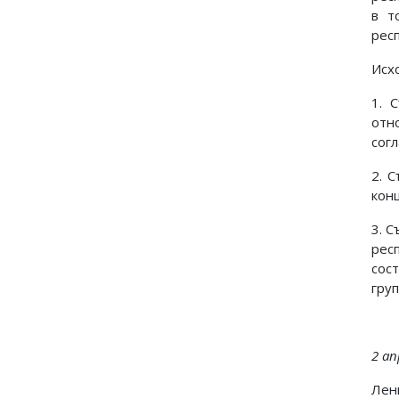
в т
рес
Исх
1. 
отн
сог
2. 
кон
3. 
рес
сос
груп
2 ап
Лен