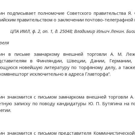
ин подписывает полномочие Советского правительства Я. 
вийским правительством о заключении почтово-телеграфной
ЦПА ИМЛ, ф. 2, on. 1, д. 25048; Владимир Ильич Ленин. Биог
реля
ин в письме замнаркому внешней торговли А. М. Лежав
дставителям в Финляндии, Швеции, Дании, Германии, 
ющуюся новейшую литературу по торфяному делу, а также
комвнешторг исключительно в адреса Главторфа”.
ин знакомится с письмом замнаркома внешней торговли А.
етную записку по поводу кандидатуры Ю. П. Бутягина на 
егии.
ин знакомится с письмом представителя Коммунистической