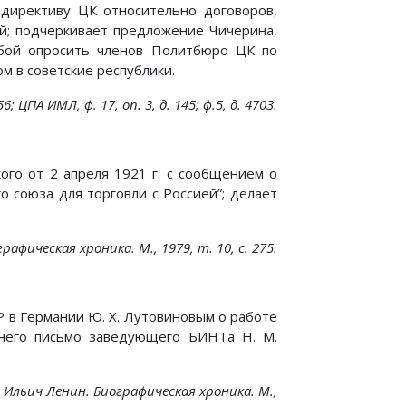
директиву ЦК относительно договоров,
ей; подчеркивает предложение Чичерина,
ьбой опросить членов Политбюро ЦК по
м в советские республики.
; ЦПА ИМЛ, ф. 17, on. 3, д. 145; ф.5, д. 4703.
кого от 2 апреля 1921 г. с сообщением о
о союза для торговли с Россией”; делает
рафическая хроника. М., 1979, т. 10, с. 275.
 в Германии Ю. X. Лутовиновым о работе
 него письмо заведующего БИНТа Н. М.
имир Ильич Ленин. Биографическая хроника. М.,