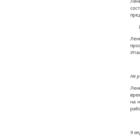
Лен
сос
пре
Лен
про
Ита
Не р
Лен
вре
на 
раб
9 ап