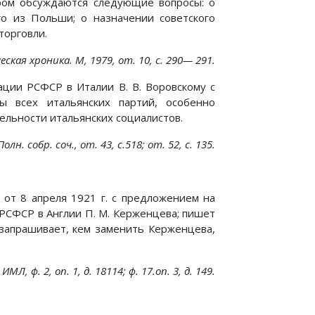
ром обсуждаются следующие вопросы: о
го из Польши; о назначении советского
торговли.
ская хроника. М, 1979, от. 10, с. 290— 291.
ции РСФСР в Италии В. В. Воровскому с
 всех итальянских партий, особенно
тельности итальянских социалистов.
олн. собр. соч., от. 43, с.518; от. 52, с. 135.
 от 8 апреля 1921 г. с предложением на
 РСФСР в Англии П. М. Керженцева; пишет
 запрашивает, кем заменить Керженцева,
МЛ, ф. 2, on. 1, д. 18114; ф. 17.on. 3, д. 149.