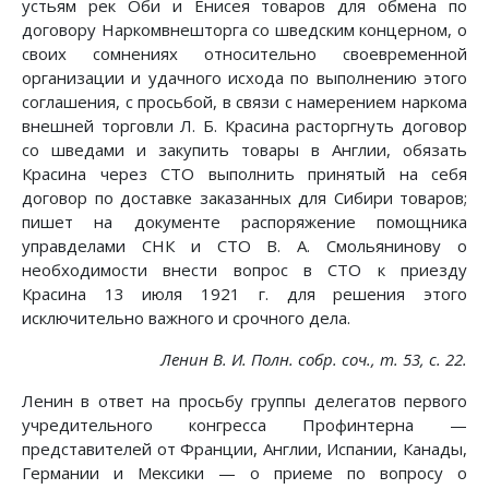
устьям рек Оби и Енисея товаров для обмена по
договору Наркомвнешторга со шведским концерном, о
своих сомнениях относительно своевременной
организации и удачного исхода по выполнению этого
соглашения, с просьбой, в связи с намерением наркома
внешней торговли Л. Б. Красина расторгнуть договор
со шведами и закупить товары в Англии, обязать
Красина через СТО выполнить принятый на себя
договор по доставке заказанных для Сибири товаров;
пишет на документе распоряжение помощника
управделами СНК и СТО В. А. Смольянинову о
необходимости внести вопрос в СТО к приезду
Красина 13 июля 1921 г. для решения этого
исключительно важного и срочного дела.
Ленин В. И. Полн. собр. соч., т. 53, с. 22.
Ленин в ответ на просьбу группы делегатов первого
учредительного конгресса Профинтерна —
представителей от Франции, Англии, Испании, Канады,
Германии и Мексики — о приеме по вопросу о