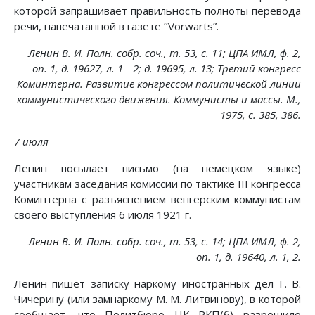
которой запрашивает правильность полноты перевода
речи, напечатанной в газете ’’Vorwarts”.
Ленин В. И. Полн. собр. соч., т. 53, с. 11; ЦПА ИМЛ, ф. 2,
on. 1, д. 19627, л. 1—2; д. 19695, л. 13; Третий конгресс
Коминтерна. Развитие конгрессом политической линии
коммунистического движения. Коммунисты и массы. М.,
1975, с. 385, 386.
7 июля
Ленин посылает письмо (на немецком языке)
участникам заседания комиссии по тактике III конгресса
Коминтерна с разъяснением венгерским коммунистам
своего выступления 6 июля 1921 г.
Ленин В. И. Полн. собр. соч., т. 53, с. 14; ЦПА ИМЛ, ф. 2,
on. 1, д. 19640, л. 1, 2.
Ленин пишет записку наркому иностранных дел Г. В.
Чичерину (или замнаркому М. М. Литвинову), в которой
сообщает, что Политбюро ЦК РКП(б) разрешило