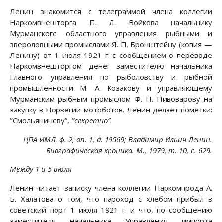
Ленин знакомится с телеграммой члена коллегии
Наркомвнешторга П. Л. Войкова начальнику
Мурманского областного управления рыбными и
звероловными промыслами Я. П. Бронштейну (копия —
Ленину) от 1 июля 1921 г. с сообщением о переводе
Наркомвнешторгом денег заместителю начальника
Главного управления по рыболовству и рыбной
промышленности М. А. Козакову и управляющему
Мурманским рыбным промыслом Ф. Н. Пивоварову на
закупку в Норвегии мотоботов. Ленин делает пометки:
’’Смольянинову”,
’’секретно”.
ЦПА ИМЛ, ф. 2, on. 1, д. 19569; Владимир Ильич Ленин.
Биографическая хроника. М., 1979, т. 10, с. 629.
Между 1 и 5 июля
Ленин читает записку члена коллегии Наркомпрода А.
Б. Халатова о том, что пароход с хлебом прибыл в
советский порт 1 июля 1921 г. и что, по сообщению
заместителя начальника Управления импорта