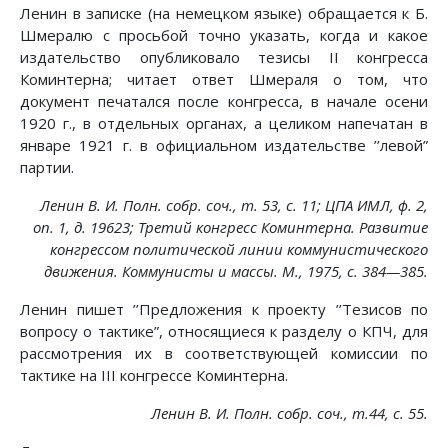
Ленин в записке (на немецком языке) обращается к Б.
Шмералю с просьбой точно указать, когда и какое
издательство опубликовало тезисы II конгресса
Коминтерна; читает ответ Шмераля о том, что
документ печатался после конгресса, в начале осени
1920 г., в отдельных органах, а целиком напечатан в
январе 1921 г. в официальном издательстве ’’левой”
партии.
Ленин В. И. Полн. собр. соч., т. 53, с. 11; ЦПА ИМЛ, ф. 2,
on. 1, д. 19623; Третий конгресс Коминтерна. Развитие
конгрессом политической линии коммунистического
движения. Коммунисты и массы. М., 1975, с. 384—385.
Ленин пишет ’’Предложения к проекту ’’Тезисов по
вопросу о тактике”, относящиеся к разделу о КПЧ, для
рассмотрения их в соответствующей комиссии по
тактике на III конгрессе Коминтерна.
Ленин В. И. Полн. собр. соч., т.44, с. 55.