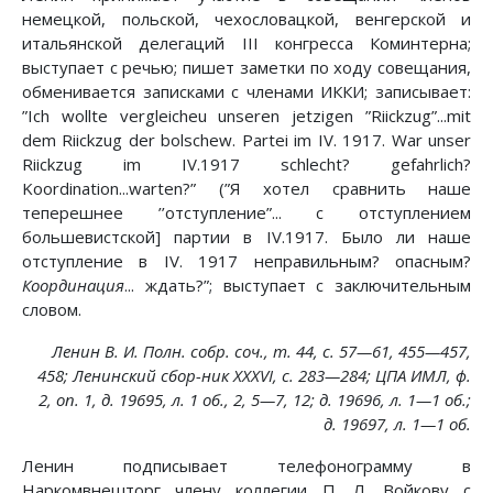
немецкой, польской, чехословацкой, венгерской и
итальянской делегаций III конгресса Коминтерна;
выступает с речью; пишет заметки по ходу совещания,
обменивается записками с членами ИККИ; записывает:
”Ich wollte vergleicheu unseren jetzigen ”Riickzug”...mit
dem Riickzug der bolschew. Partei im IV. 1917. War unser
Riickzug im IV.1917 schlecht? gefahrlich?
Koordination...warten?” (”Я хотел сравнить наше
теперешнее ’’отступление”... с отступлением
большевистской] партии в IV.1917. Было ли наше
отступление в IV. 1917 неправильным? опасным?
Координация
... ждать?”; выступает с заключительным
словом.
Ленин В. И. Полн. собр. соч., т. 44, с. 57—61, 455—457,
458; Ленинский сбор-ник XXXVI, с. 283—284; ЦПА ИМЛ, ф.
2, on. 1, д. 19695, л. 1 об., 2, 5—7, 12; д. 19696, л. 1—1 об.;
д. 19697, л. 1—1 об.
Ленин подписывает телефонограмму в
Наркомвнешторг члену коллегии П. Л. Войкову с