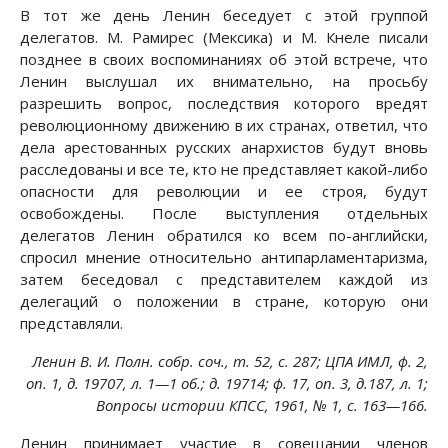
В тот же день Ленин беседует с этой группой
делегатов. М. Рамирес (Мексика) и М. Кнеле писали
позднее в своих воспоминаниях об этой встрече, что
Ленин выслушал их внимательно, на просьбу
разрешить вопрос, последствия которого вредят
революционному движению в их странах, ответил, что
дела арестованных русских анархистов будут вновь
расследованы и все те, кто не представляет какой-либо
опасности для революции и ее строя, будут
освобождены. После выступления отдельных
делегатов Ленин обратился ко всем по-английски,
спросил мнение относительно антипарламентаризма,
затем беседовал с представителем каждой из
делегаций о положении в стране, которую они
представляли.
Ленин В. И. Полн. собр. соч., т. 52, с. 287; ЦПА ИМЛ, ф. 2,
on. 1, д. 19707, л. 1—1 об.; д. 19714; ф. 17, on. 3, д.187, л. 1;
Вопросы истории КПСС, 1961, № 1, с. 163—166.
Ленин принимает участие в совещании членов