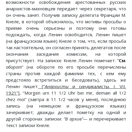
возможности освобождения арестованных русских
анархистов-махновцев передает через секретаря, что
он очень занят. Получив записку делегата Франции М.
Кнеле, в которой объяснялось, что мотивы просьбы о
приеме очень серьезны и поэтому они готовы
подождать, когда Ленин освободится, Ленин пишет
(на французском языке) Кнеле о том, что, если просьба
так настоятельна, он согласен принять делегатов после
окончания заседания комиссии, на которой
присутствует. На записке Кнеле Ленин помечает: ”
См
.
оборот
” (на обороте по его просьбе перечислены
страны против каждой фамилии тех, с кем ему
предстояло встретиться и беседовать), здесь же
Ленин пишет:
[”
Анархисты
и синдикалисты. I. VII.
1921”]
, ’’Morgen urn 11 1/2 Uhr bei mir, demain all 1/2
chez moi” (завтра в 11 1/2 часов у меня), последнюю
запись (на немецком и французском языках)
зачеркивает; дважды делает пометку на одной и
другой сторонах записки:
“В архив”—
и перечеркивает
текст записки Кнеле.