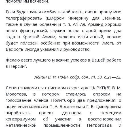
помогли им всячески.
Если будет какая особая надобность, очень прошу мне
телеграфировать (шифром Чичерину для Ленина),
также в случае болезни и т. п. Ал. Ал. Арманд хорошо
знает французский; служил после старой армии два
года в Красной Армии, человек испытанный, вполне
будет полезен, особенно при возможности иметь от
Вас хоть иногда указания и руководство.
Желаю всего лучшего и всяких успехов в Вашей работе
в Персии”.
Ленин В. И. Полн. собр. соч., т. 53, с.21—22.
Ленин знакомится с письмом секретаря ЦК РКП(б) В. М.
Молотова, в котором ставилось опросом на
голосование членов Политбюро два предложения: о
поручении комиссии П. А. Богданова и Г. В. Цыперовича
выработать проект договора с немецким
консорциумом об участии в восстановлении
металлической промышленности Петрограда и