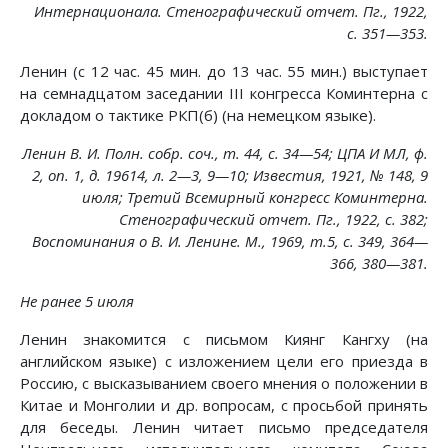
Интернационала. Стенографический отчет. Пг., 1922,
с. 351—353.
Ленин (с 12 час. 45 мин. до 13 час. 55 мин.) выступает
на семнадцатом заседании III конгресса Коминтерна с
докладом о тактике РКП(б) (на немецком языке).
Ленин В. И. Полн. собр. соч., т. 44, с. 34—54; ЦПА И МЛ, ф.
2, on. 1, д. 19614, л. 2—3, 9—10; Известия, 1921, № 148, 9
июля; Третий Всемирный конгресс Коминтерна.
Стенографический отчет. Пг., 1922, с. 382;
Воспоминания о В. И. Ленине. М., 1969, т.5, с. 349, 364—
366, 380—381.
Не ранее 5 июля
Ленин знакомится с письмом Киянг Кангху (на
английском языке) с изложением цели его приезда в
Россию, с высказыванием своего мнения о положении в
Китае и Монголии и др. вопросам, с просьбой принять
для беседы. Ленин читает письмо председателя