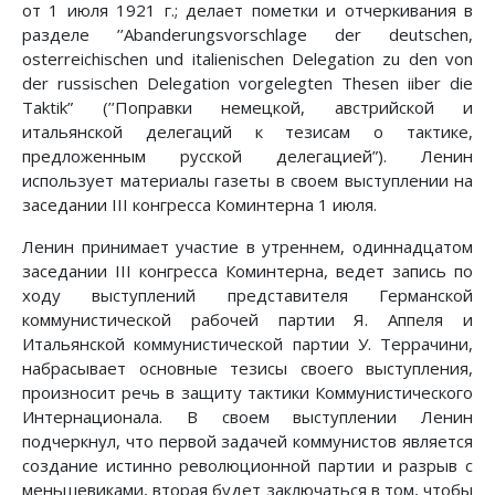
от 1 июля 1921 г.; делает пометки и отчеркивания в
разделе ’’Abanderungsvorschlage der deutschen,
osterreichischen und italienischen Delegation zu den von
der russischen Delegation vorgelegten Thesen iiber die
Taktik” (’’Поправки немецкой, австрийской и
итальянской делегаций к тезисам о тактике,
предложенным русской делегацией”). Ленин
использует материалы газеты в своем выступлении на
заседании III конгресса Коминтерна 1 июля.
Ленин принимает участие в утреннем, одиннадцатом
заседании III конгресса Коминтерна, ведет запись по
ходу выступлений представителя Германской
коммунистической рабочей партии Я. Аппеля и
Итальянской коммунистической партии У. Террачини,
набрасывает основные тезисы своего выступления,
произносит речь в защиту тактики Коммунистического
Интернационала. В своем выступлении Ленин
подчеркнул, что первой задачей коммунистов является
создание истинно революционной партии и разрыв с
меньшевиками, вторая будет заключаться в том, чтобы