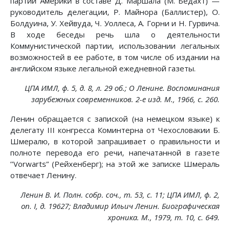
партии Америки в составе Д. Маршала (М. Бедахт) —
руководитель делегации, Р. Майнора (Баллистер), О.
Болдуина, У. Хейвуда, Ч. Уоллеса, А. Горни и Н. Гурвича.
В ходе беседы речь шла о деятельности
Коммунистической партии, использовании легальных
возможностей в ее работе, в том числе об издании на
английском языке легальной ежедневной газеты.
ЦПА ИМЛ, ф. 5, д. 8, л. 29 об.; О Ленине. Воспоминания
зарубежных современников. 2-е изд. М., 1966, с. 260.
Ленин обращается с запиской (на немецком языке) к
делегату III конгресса Коминтерна от Чехословакии Б.
Шмералю, в которой запрашивает о правильности и
полноте перевода его речи, напечатанной в газете
’’Vorwarts” (Рейхенберг); на этой же записке Шмераль
отвечает Ленину.
Ленин В. И. Полн. собр. соч., т. 53, с. 11; ЦПА ИМЛ, ф. 2,
on. I, д. 19627; Владимир Ильич Ленин. Биографическая
хроника. М., 1979, т. 10, с. 649.