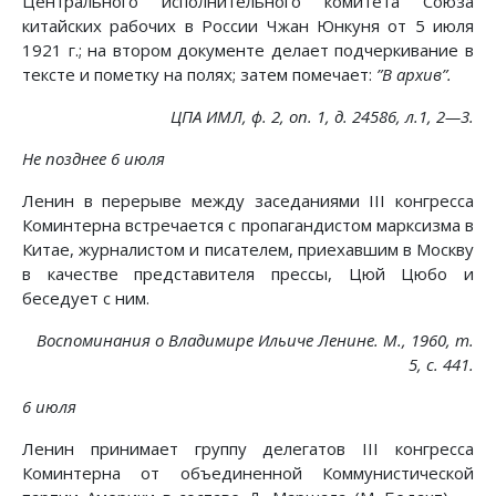
Центрального исполнительного комитета Союза
китайских рабочих в России Чжан Юнкуня от 5 июля
1921 г.; на втором документе делает подчеркивание в
тексте и пометку на полях; затем помечает:
”В архив”.
ЦПА ИМЛ, ф. 2, on. 1, д. 24586, л.1, 2—3.
Не позднее 6 июля
Ленин в перерыве между заседаниями III конгресса
Коминтерна встречается с пропагандистом марксизма в
Китае, журналистом и писателем, приехавшим в Москву
в качестве представителя прессы, Цюй Цюбо и
беседует с ним.
Воспоминания о Владимире Ильиче Ленине. М., 1960, т.
5, с. 441.
6 июля
Ленин принимает группу делегатов III конгресса
Коминтерна от объединенной Коммунистической