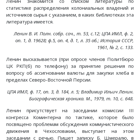
Ленин знакомится со списком литературы по
статистике распределения колониальных владений и
источников сырья с указанием, в каких библиотеках эта
литература имеется.
Ленин В. И. Полн. собр. соч., т. 53, с.12; ЦПА ИМЛ, ф. 2,
on. 1, д. 19628; ф.5, on. 4, д. 1, л. 35 об.; История СССР,
1961, № 2, с. 133.
Ленин высказывается (при опросе членов Политбюро
ЦК РКП(б) по телефону) за принятие решения по
вопросу об ассигновании валюты для закупки хлеба в
пределах Северо-Восточной Персии.
ЦПА ИМЛ, ф. 17, on. 3, д. 184, л. 5; Владимир Ильич Ленин.
Биографическая хроника. М., 1979, т. 10, с. 648.
Ленин присутствует на заседании комиссии III
конгресса Коминтерна по тактике, которое было
посвящено проблемам обсуждения коммунистического
движения в Чехословакии, выступает на этом
заседании с речью. Пишет записку Б. Шмералю, в