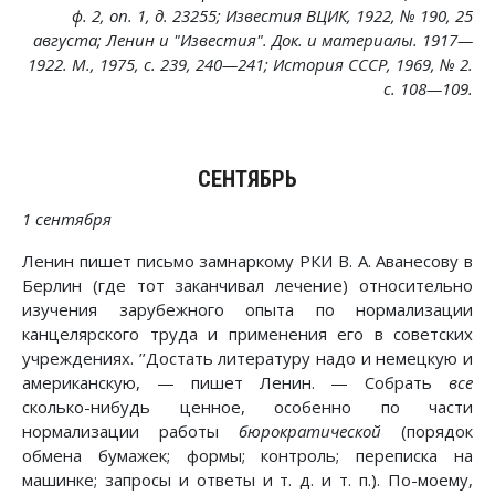
ф. 2, on. 1, д. 23255; Известия ВЦИК, 1922, № 190, 25
августа; Ленин и "Известия". Док. и материалы. 1917—
1922. М., 1975, с. 239, 240—241; История СССР, 1969, № 2.
с. 108—109.
СЕНТЯБРЬ
1 сентября
Ленин пишет письмо замнаркому РКИ В. А. Аванесову в
Берлин (где тот заканчивал лечение) относительно
изучения зарубежного опыта по нормализации
канцелярского труда и применения его в советских
учреждениях. ’’Достать литературу надо и немецкую и
американскую, — пишет Ленин. — Собрать
все
сколько-нибудь ценное, особенно по части
нормализации работы
бюрократической
(порядок
обмена бумажек; формы; контроль; переписка на
машинке; запросы и ответы и т. д. и т. п.). По-моему,