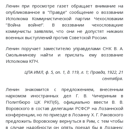
Ленин при просмотре газет обращает внимание на
опубликованное в "Правде” сообщение о воззвании
Исполкома Коммунистической партии Чехословакии
’’Война войне!”. В воззвании чехословацкие
коммунисты заявляли, что они не допустят никаких
военных выступлений против Советской России.
Ленин поручает заместителю управделами СНК В. А.
Смольянинову найти и прислать ему воззвание
Исполкома КПЧ.
ЦПА ИМЛ, ф. 5, on. 1, д. 119, л. 1; Правда, 1922, 21
сентября.
Ленин знакомится с предложением, внесенным
наркомом иностранных дел Г. В. Чичериным в
Политбюро ЦК РКП(б), официально ввести В. В.
Воровского в состав делегации РСФСР на Лозаннской
конференции, но по приезде в Лозанну X. Г. Раковского
предложить Воровскому вернуться в Рим, с тем чтобы
в случае надобности он опять поехал бы в Лозанну;