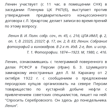
Ленин участвует (с 11 час. в помещении СНК) в
заседании Пленума ЦК РКП(б), выступает против
утверждения предварительного концессионного
договора с Л. Уркартом; делает записи во время прений
по этому вопросу.
Ленин В. И. Полн. собр. соч., т. 45, с. 216; ЦПА ИМЛ, ф. 2,
on. 1, д. 23325, 23327; ф. 17, он. 2, д. 83; Ленин. Собрание
фотографий и кинокадров. В 2-х т. Изд. 2-е, доп. и испр.
Т. 1. Фотографии. 1874—1923. М, 1980, с. 416.
Ленин, ознакомившись с телеграммой поверенного в
делах РСФСР в Персии (Иран) Б. 3. Шумяцкого
замнаркому иностранных дел Л. М. Карахану от 2
октября 1922 г. с сообщением о предложении
персидских купцов организовать на севере Персии
товарищество по кустарной добыче нефти с
привлечением советских специалистов, пишет на ней:
’’Спросить Серебровского. Он здесь до понедельника.
Ленин
”.