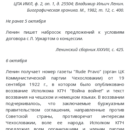
ЦПА ИМЛ, ф. 2, on. 1, д. 25504; Владимир Ильич Ленин.
Биографическая хроника. М., 1982, т. 12, с. 400.
Не ранее 5 октября
Ленин пишет набросок предложений к условиям
договора с Л. Уркартом о концессии.
Ленинский сборник XXXVIII, с. 425.
6 октября
Ленин получает номер газеты ’’Rude Pravo” (орган ЦК
Коммунистической партии Чехословакии) от 19
сентября 1922 г., в котором было опубликовано
воззвание Исполкома КПЧ "Война войне!” и текст
воззвания на чешском и немецком языках. В воззвании
подчеркивалось, что заключаемые буржуазным
правительством соглашения, направленные против
Советской страны, противоречат интересам
Чехословакии, воле ее народа. Исполком КПЧ
предложил всем организациям и членам партии