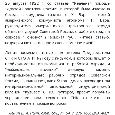
25 августа 1922 г. со статьей ’’Реальная помощь
’’Друзей Советской России”, в которой была изложена
беседа сотрудника газеты с X. Вэр — женой
американского коммуниста агронома Г. Вэра,
руководителя американского тракторного отряда
общества друзей Советской России, о работе отряда в
совхозе ’’Тойкино” (Пермская губ.); читает статью,
подчеркивает заголовок и слева помечает: «NВ”.
Ленин посылает статью заместителю Председателя
СНК и СТО А. И. Рыкову с письмом, в котором пишет о
необходимости ознакомиться с работой отряда и
"
поддержать всячески"
деловую помощь
интернациональных рабочих отрядов Советской
России, запрашивает, как обстоят дела у руководителя
интернациональной автономной индустриальной
колонии ’’Кузбасс” С. Ю. Рутгерса, просит поручить
управделами или секретарю СНК ответить на
поставленные в письме вопросы.
Ленин В. И. Полн. собр. соч., т. 54, с. 276, 653; ЦПА ИМЛ,