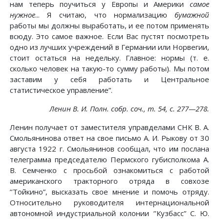
нам теперь поучиться у Европы и Америки
самое
нужное
... Я считаю, что нормализацию
бумажной
работы мы должны выработать, и ее потом применять
всюду. Это самое важное. Если Вас пустят посмотреть
одно из лучших учреждений в Германии или Норвегии,
стоит остаться на недельку. Главное: нормы (т. е.
сколько человек на такую-то сумму работы). Мы потом
заставим у себя работать и Центральное
статистическое управление”.
Ленин В. И. Полн. собр. соч., т. 54, с. 277—278.
Ленин получает от заместителя управделами СНК В. А.
Смольянинова ответ на свое письмо А. И. Рыкову от 30
августа 1922 г. Смольянинов сообщал, что им послана
телеграмма председателю Пермского губисполкома А.
В. Семченко с просьбой ознакомиться с работой
американского тракторного отряда в совхозе
’’Тойкино”, высказать свое мнение и помочь отряду.
Относительно руководителя интернациональной
автономной индустриальной колонии ’’Кузбасс” С. Ю.