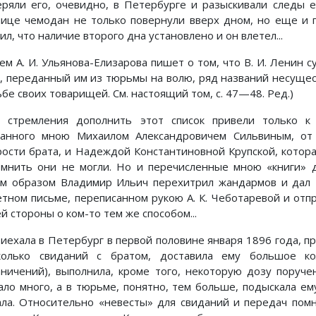
еряли его, очевидно, в Петербурге и разыскивали следы е
нице чемодан не только повернули вверх дном, но еще и 
л, что наличие второго дна установлено и он влетел...
тем А. И. Ульянова-Елизарова пишет о том, что В. И. Ленин 
г, переданный им из тюрьмы на волю, ряд названий несущес
бе своих товарищей. См. настоящий том, с. 47—48. Ред.)
 стремления дополнить этот список привели только к
занного мною Михаилом Александровичем Сильвиным, от
рости брата, и Надеждой Константиновной Крупской, котора
омнить они не могли. Но и перечисленные мною «книги» 
им образом Владимир Ильич перехитрил жандармов и дал 
етном письме, переписанном рукою А. К. Чеботаревой и отп
й стороны о ком-то тем же способом...
риехала в Петербург в первой половине января 1896 года, п
колько свиданий с братом, доставила ему большое ко
аничений), выполнила, кроме того, некоторую дозу поруч
ало много, а в тюрьме, понятно, тем больше, подыскала ем
ала. Относительно «невесты» для свиданий и передач помн