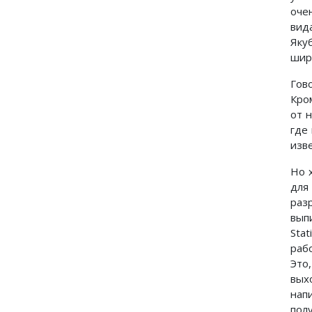
оче
вид
Яку
шир
Гов
Кро
от 
где
изве
Но 
для
раз
вып
Stati
раб
Это
вых
нап
пол