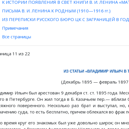
К ИСТОРИИ ПОЯВЛЕНИЯ В СВЕТ КНИГИ В. И. ЛЕНИНА «
ПИСЬМА В. И. ЛЕНИНА К РОДНЫМ (1910—1916 гг.)
ИЗ ПЕРЕПИСКИ РУССКОГО БЮРО ЦК С ЗАГРАНИЦЕЙ В ГОДЫ
Примечания
Все страницы
аница 11 из 22
ИЗ СТАТЬИ «ВЛАДИМИР ИЛЬИЧ В
(Декабрь 1895 — февраль 1897
димир Ильич был арестован 9 декабря ст. ст. 1895 года. Мес
его в Петербурге. Он жил тогда в Б. Казачьем пер.— вблиз
сяжного поверенного. Несколько раз брат и выступал, но, 
ачению суда, то есть бесплатно, причем облекался во фрак п
то время круг его знакомых был уже довольно широк; он мног