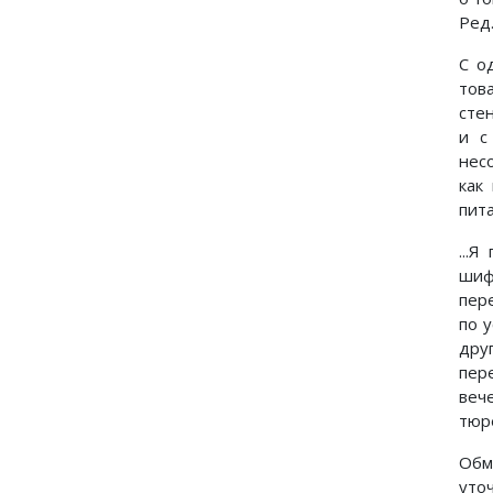
Ред.
С о
тов
сте
и с
нес
как
пит
...
шиф
пер
по 
дру
пер
веч
тюр
Обм
уто