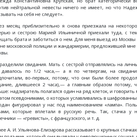
ежда Константиновна Крупская, но брат категорически в
отив нейтральной невесты ничего не имеет, но что Наде
зывать на себя не следует».
ез месяц приблизительно я снова приезжала на некоторо
ерью и сестрою Марией Ильиничной приехали туда, с тем
ещать брата и заботиться о нем. Для меня выезд из Москвы
мне московской полиции и жандармерии, предложившей мне 
квы.
разделили свидания. Мать с сестрой отправлялись на личн
 давалось по 1/2 часа,— а я по четвергам, на свидан
дпочитали, во-первых, потому, что они были более прод
дание, длившееся 2 часа),— а главным образом потому, 
ьше: надзиратель полагался один на ряд клеток, и говорит
ратом псевдонимами, о которых уславливались в шифрованны
одан фигурировал у нас под наименованием «лампа». Поль
вами, которые вплетали в русскую речь. Так, стачка у н
ечники — «гревисты», с французского, и т. д.
лее А. И. Ульянова-Елизарова рассказывает о крупных стачка
ом подъеме, который они вызвали у революционных социал-д