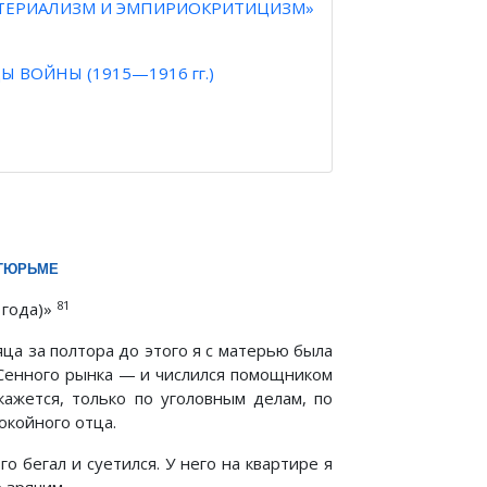
МАТЕРИАЛИЗМ И ЭМПИРИОКРИТИЦИЗМ»
 ВОЙНЫ (1915—1916 гг.)
 ТЮРЬМЕ
81
 года)»
яца за полтора до этого я с матерью была
и Сенного рынка — и числился помощником
кажется, только по уголовным делам, по
окойного отца.
о бегал и суетился. У него на квартире я