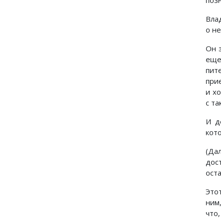
поз
Вла
о не
Он 
еще
пит
при
и х
с т
И д
кото
(Да
дос
оста
Это
ним,
что