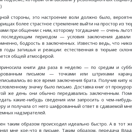
)
дной стороны, это настроение воли должно было, вероятн
арищах более страстное стремление выйти на простор из тю
нами при общении с ним, которому тогдашние — очень льгот
 последующим периодом — условия заключения давали 
омненно, бодрость в заключенных. Известно ведь, что нико
 в годы затишья и реакции: естественная в тюрьме скло
ается общей атмосферой.
Я приносила книги два раза в неделю — по средам и субб
рованным письмом — точками или штрихами каран
еписывались во все время заключения брата. Получив кипу кн
условленному значку было письмо. Доставка книг от прокуро
гой же день они обычно передавались заключенным. Помню
едать какие-нибудь сведения или запросить о чем-нибудь
еру и получала от него шифрованный ответ в сдаваемой мне
емных надзирателей.
ен таким образом происходил идеально быстро. А в тот ж
чнял мне кое-что в письме. Таким образом, передача Вла