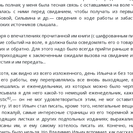
нь полная; у меня была тесная связь с оставшимися на воле
алась с ними перед свиданием, чтобы получать из пер
бовой, Сильвина и др.— сведения о ходе работы и забаст
оких источников слышала...
оря о впечатлениях прочитанной им книги (с шифрованным пи
ме событий на воле, я должна была осведомлять его о това
них и обратно. Для этого надо было всегда прийти раньше 
 приходящие к заключенным ожидали вызова на свидание и
стия и им передать...
хотя, как видно из всего изложенного, день Ильича и без т
 его работы, ему переправлялись все вновь выходящие, 
решались и еженедельники, из которых можно было черпа
исывала я для него какой-то немецкий еженедельник, кажет
82
stic
,— он не мог удовлетвориться этим, не мог остави
оту. И вот Ильич стал писать, кроме того, нелегальные вещ
, пожалуй, самые интересные страницы из его тюремной ж
одящих листках и других подпольных изданиях; выражалис
исаны им, и ему самому хотелось писать их. Конечно, н
учить было нельзя. Но Владимир Ильич вспомнил, как рассказ