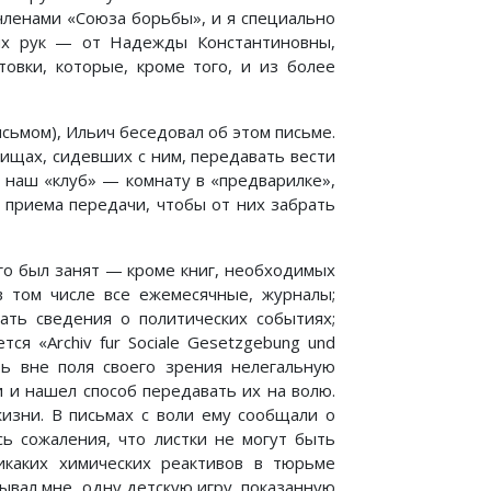
 членами «Союза борьбы», и я специально
вых рук — от Надежды Константиновны,
овки, которые, кроме того, и из более
сьмом), Ильич беседовал об этом письме.
рищах, сидевших с ним, передавать вести
в наш «клуб» — комнату в «предварилке»,
 приема передачи, чтобы от них забрать
ого был занят — кроме книг, необходимых
в том числе все ежемесячные, журналы;
ть сведения о политических событиях;
ся «Archiv fur Sociale Gesetzgebung und
ть вне поля своего зрения нелегальную
и и нашел способ передавать их на волю.
изни. В письмах с воли ему сообщали о
ь сожаления, что листки не могут быть
икаких химических реактивов в тюрьме
ывал мне, одну детскую игру, показанную