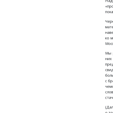
Над
«пр
пока
Чер
мат
нав
ко 
Мос
Мы 
них
пре
сви
бол
с б
чем
сло
стач
(Да
о т