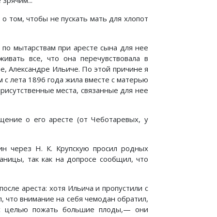
зрячим...
о том, чтобы не пускать мать для хлопот
е по мытарствам при аресте сына для нее
живать все, что она перечувствовала в
е, Александре Ильиче. По этой причине я
 с лета 1896 года жила вместе с матерью
присутственные места, связанные для нее
щение о его аресте (от Чеботаревых, у
нин через Н. К. Крупскую просил родных
аницы, так как на допросе сообщил, что
осле ареста: хотя Ильича и пропустили с
л, что внимание на себя чемодан обратил,
 с целью пожать большие плоды,— они