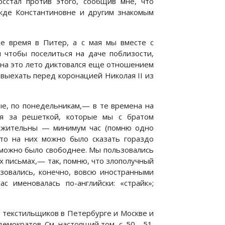
осстал против этого, сообщив мне, что
жде Константиновне и другим знакомым
е время в Питер, а с мая мы вместе с
 чтобы поселиться на даче поблизости,
 на это лето диктовался еще отношением
выехать перед коронацией Николая II из
ые, по понедельникам,— в те времена на
ия за решеткой, которые мы с братом
олжительны — минимум час (помню одно
что на них можно было сказать гораздо
ь можно было свободнее. Мы пользовались
х письмах,— так, помню, что злополучный
зовались, конечно, вовсю иностранными
ас именовалась по-английски: «страйк»;
х текстильщиков в Петербурге и Москве и
емократов. См. настоящий том, с. 50—51.