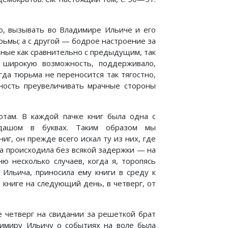
о, вызывать во Владимире Ильиче и его
рьмы; а с другой — бодрое настроение за
ные как сравнительно с предыдущим, так
широкую возможность, поддерживало,
гда тюрьма не переносится так тягостно,
нность преувеличивать мрачные стороны
отам. В каждой пачке книг была одна с
дашом в буквах. Таким образом мы
иг, он прежде всего искал ту из них, где
ра происходила без всякой задержки — на
 несколько случаев, когда я, торопясь
 Ильича, приносила ему книги в среду к
 книге на следующий день, в четверг, от
е четверг на свидании за решеткой брат
димиру Ильичу о событиях на воле была