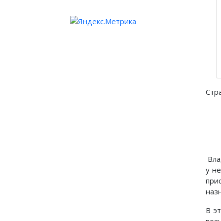
Стр
Вла
у н
при
назн
В э