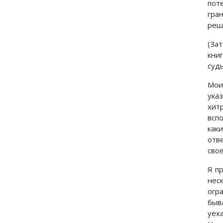
пот
гра
реши
(За
кни
судь
Мои
ука
хит
всп
как
отв
свое
Я п
нес
огр
быв
уех