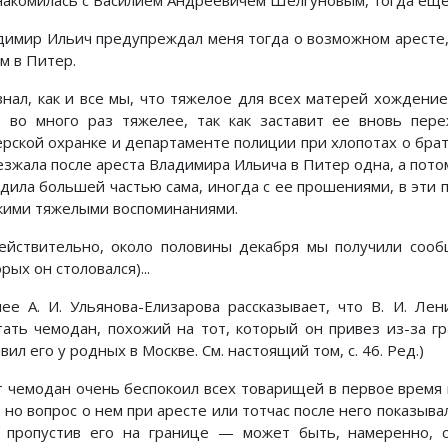
накомилась с Василием Андреевичем Шелгуновым, тогда еще 
димир Ильич предупреждал меня тогда о возможном аресте, 
м в Питер.
знал, как и все мы, что тяжелое для всех матерей хождени
 во много раз тяжелее, так как заставит ее вновь пере
ерской охранке и департаменте полиции при хлопотах о брат
езжала после ареста Владимира Ильича в Питер одна, а потом
одила большей частью сама, иногда с ее прошениями, в эти 
акими тяжелыми воспоминаниями.
ействительно, около половины декабря мы получили сооб
рых он столовался)...
лее А. И. Ульянова-Елизарова рассказывает, что В. И. Ле
тать чемодан, похожий на тот, который он привез из-за гр
вил его у родных в Москве. См. настоящий том, с. 46. Ред.)
т чемодан очень беспокоил всех товарищей в первое время п
 но вопрос о нем при аресте или тотчас после него показыва
, пропустив его на границе — может быть, намеренно,