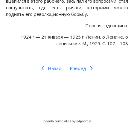
вцепился в этого рабочего, засыпал его вопросами, стал
нащупывать, где есть рычаги, которыми можно
поднять его революционную борьбу.
Первая годовщина.
1924 г.— 21 января — 1925 г. Ленин, о Ленине, о
ленинизме. М., 1925. С. 107—108
Назад
Вперед
Предыдущий: Отрывок из воспоминаний
Следующий: Как рождался "Имп
Назад
Вперед
Joomla templates by a4joomla