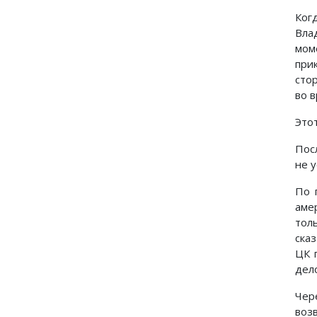
Ког
Вла
мом
при
стор
во 
Это
Пос
не у
По 
аме
тол
ска
ЦК 
дело
Чер
воз