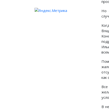
про
Но 
случ
Ког
Вла
Кон
под
Иль
все
Пом
жал
отс
как 
Все
жел
усло
В н