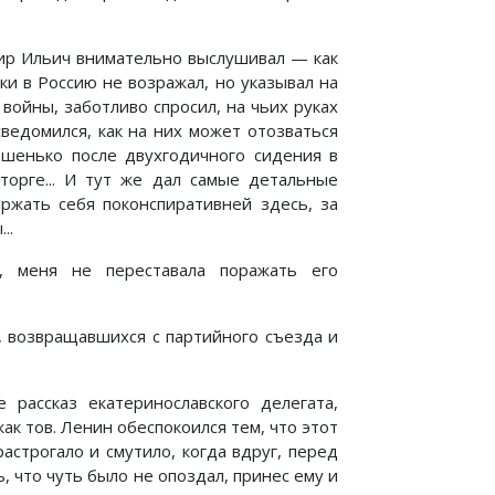
мир Ильич внимательно выслушивал — как
и в Россию не возражал, но указывал на
войны, заботливо спросил, на чьих руках
сведомился, как на них может отозваться
ошенько после двухгодичного сидения в
торге... И тут же дал самые детальные
ержать себя поконспиративней здесь, за
..
, меня не переставала поражать его
 возвращавшихся с партийного съезда и
рассказ екатеринославского делегата,
ак тов. Ленин обеспокоился тем, что этот
астрогало и смутило, когда вдруг, перед
 что чуть было не опоздал, принес ему и