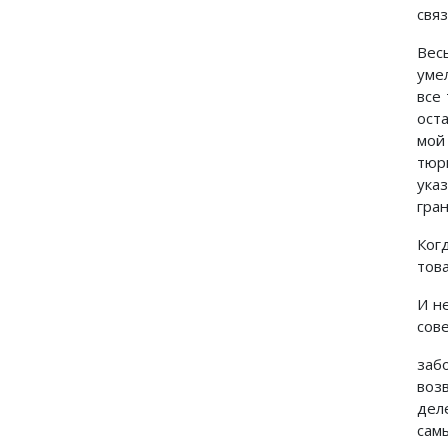
свя
Вес
уме
все
ост
мой
тюр
ука
гран
Ког
тов
И н
сов
заб
воз
дел
сам