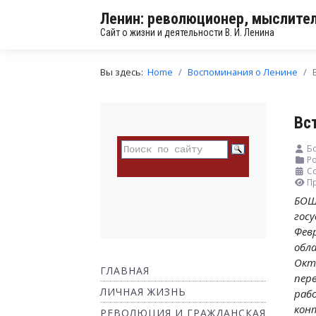
Ленин: революционер, мыслител
Сайт о жизни и деятельности В. И. Ленина
Вы здесь:
Home
Воспоминания о Ленине
Вс
Бо
Ро
С
П
БОШ
госу
Фев
обл
Окт
ГЛАВНАЯ
пер
ЛИЧНАЯ ЖИЗНЬ
рабо
кон
РЕВОЛЮЦИЯ И ГРАЖДАНСКАЯ