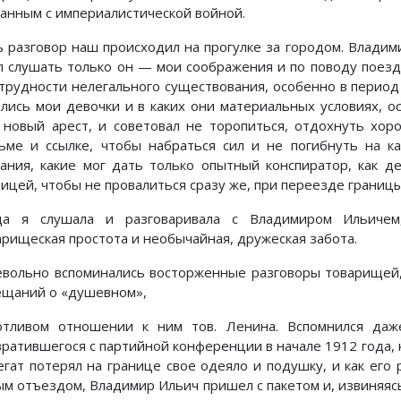
занным с империалистической войной.
ь разговор наш происходил на прогулке за городом. Влади
л слушать только он — мои соображения и по поводу поездк
 трудности нелегального существования, особенно в период 
ались мои девочки и в каких они материальных условиях, о
 новый арест, и советовал не торопиться, отдохнуть хор
ьме и ссылке, чтобы набраться сил и не погибнуть на ка
зания, какие мог дать только опытный конспиратор, как д
ицей, чтобы не провалиться сразу же, при переезде границы.
да я слушала и разговаривала с Владимиром Ильичем
арищеская простота и необычайная, дружеская забота.
евольно вспоминались восторженные разговоры товарищей,
ещаний о «душевном»,
отливом отношении к ним тов. Ленина. Вспомнился даже 
вратившегося с партийной конференции в начале 1912 года, к
егат потерял на границе свое одеяло и подушку, и как его р
ым отъездом, Владимир Ильич пришел с пакетом и, извиняясь,