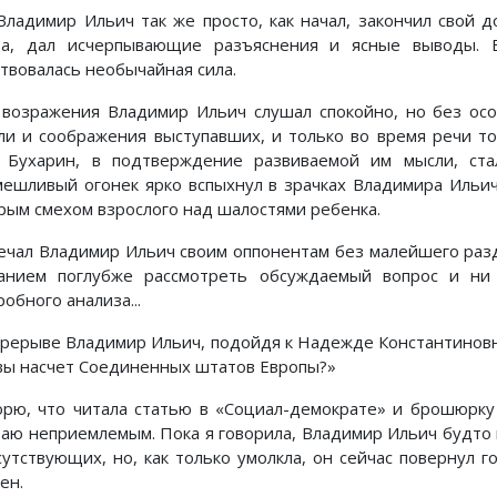
Владимир Ильич так же просто, как начал, закончил свой д
ва, дал исчерпывающие разъяснения и ясные выводы. 
ствовалась необычайная сила.
 возражения Владимир Ильич слушал спокойно, но без осо
ли и соображения выступавших, и только во время речи то
. Бухарин, в подтверждение развиваемой им мысли, ст
мешливый огонек ярко вспыхнул в зрачках Владимира Ильича
рым смехом взрослого над шалостями ребенка.
ечал Владимир Ильич своим оппонентам без малейшего разд
анием поглубже рассмотреть обсуждаемый вопрос и ни
обного анализа...
ерерыве Владимир Ильич, подойдя к Надежде Константиновне
 вы насчет Соединенных штатов Европы?»
орю, что читала статью в «Социал-демократе» и брошюрку
таю неприемлемым. Пока я говорила, Владимир Ильич будто
сутствующих, но, как только умолкла, он сейчас повернул г
ен.