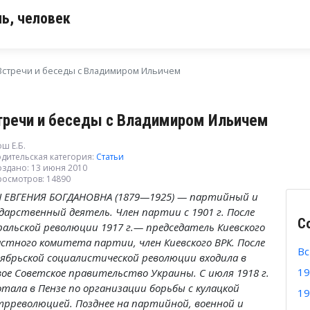
ь, человек
Встречи и беседы с Владимиром Ильичем
тречи и беседы с Владимиром Ильичем
ш Е.Б.
дительская категория:
Статьи
оздано: 13 июня 2010
росмотров: 14890
 ЕВГЕНИЯ БОГДАНОВНА (1879—1925) — партийный и
дарственный деятель. Член партии с 1901 г. После
С
ральской революции 1917 г.— председатель Киевского
астного комитета партии, член Киевского ВРК. После
Вс
ябрьской социалистической революции входила в
19
вое Советское правительство Украины. С июля 1918 г.
тала в Пензе по организации борьбы с кулацкой
19
трреволюцией. Позднее на партийной, военной и