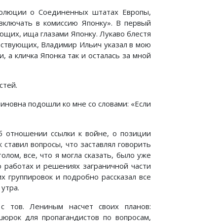
золюции о Соединенных штатах Европы,
ключать в комиссию Японку». В первый
щих, ища глазами Японку. Лукаво блестя
тствующих, Владимир Ильич указал в мою
, а кличка Японка так и осталась за мной
стей.
новна подошли ко мне со словами: «Если
б отношении ссылки к войне, о позиции
 ставил вопросы, что заставлял говорить
лом, все, что я могла сказать, было уже
о работах и решениях заграничной части
их группировок и подробно рассказал все
 утра.
с тов. Лениным насчет своих планов:
юрок для пропагандистов по вопросам,