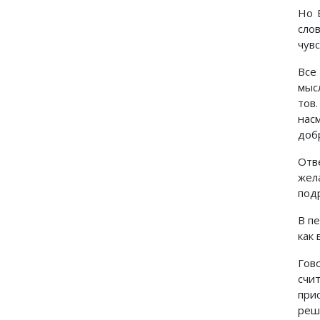
Но 
сло
чув
Все
мыс
тов
нас
доб
Отв
жел
подр
В п
как
Гов
счи
при
реш