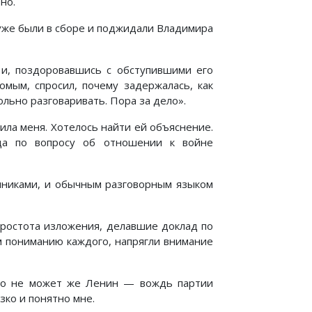
но.
уже были в сборе и поджидали Владимира
и, поздоровавшись с обступившими его
омым, спросил, почему задержалась, как
вольно разговаривать. Пора за дело».
ила меня. Хотелось найти ей объяснение.
да по вопросу об отношении к войне
нниками, и обычным разговорным языком
простота изложения, делавшие доклад по
м пониманию каждого, напрягли внимание
 что не может же Ленин — вождь партии
изко и понятно мне.