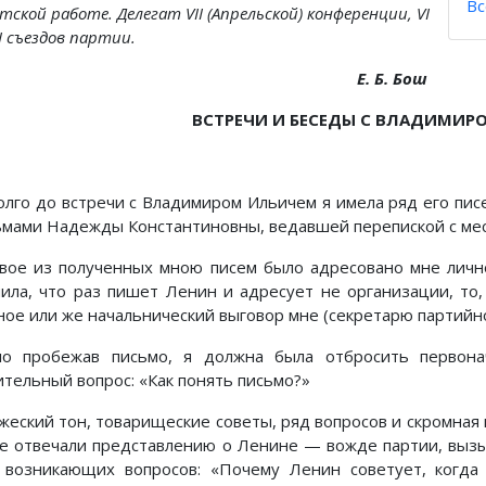
Вс
тской работе. Делегат VII (Апрельской) конференции, VI
II съездов партии.
Е. Б. Бош
ВСТРЕЧИ И БЕСЕДЫ С ВЛАДИМИР
олго до встречи с Владимиром Ильичем я имела ряд его пис
ьмами Надежды Константиновны, ведавшей перепиской с ме
вое из полученных мною писем было адресовано мне лично
ила, что раз пишет Ленин и адресует не организации, то,
ное или же начальнический выговор мне (секретарю партийно
ло пробежав письмо, я должна была отбросить первона
ительный вопрос: «Как понять письмо?»
жеский тон, товарищеские советы, ряд вопросов и скромная
е отвечали представлению о Ленине — вожде партии, вызы
 возникающих вопросов: «Почему Ленин советует, когд