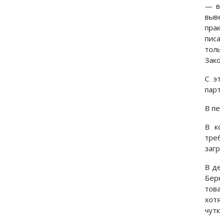
— в
выв
пра
пис
тол
Зак
С э
пар
В п
В к
тре
заг
В д
Бер
тов
хот
чут