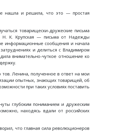
не нашла и решила, что это — простая
лучаться товарищески-дружеские письма
о Н. К. Крупская — письма от Надежды
ткие информационные сообщения и начала
 затруднениях и делиться с Владимиром
ходила внимательно-чуткое отношение ко
держку.
 тов. Ленина, полученное в ответ на мои
анизации опытных, знающих товарищей, об
озможности при таких условиях поставить
кнуты глубоким пониманием и дружеским
зможно, находясь вдали от российских
оворил, что главная сила революционеров