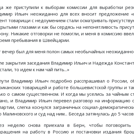
да же приступили к выборам комиссии для выработки ре
димир Ильич неожиданно для всех вносит предложение «в
ент товарищи с недоумением стали осматривать присутствую
крытыми глазами и как бы сердясь на непонятливость прису
ону. Никакие отговорки не помогли, и меня в комиссию ввели
время пребывания в Швейцарии.
т вечер был для меня полон самых необычайных неожиданно
ле закрытия заседания Владимир Ильич и Надежда Константи
стали, то идем к нам чай пить...»
пути Владимир Ильич подробно расспрашивал о России, о
риканских товарищей и работе большевистской группы и так
ько о самом существенном. И когда мы уселись за чайным сто
зано, и Владимир Ильич перевел разговор на информацию 
партии, слегка коснулся заграничных социал-демократическ
 Малиновского и суд над ним... Беседа затянулась до 5 часов
ез неделю снова приехала в Берн, чтобы поговорить 
вращения на работу в Россию и постановки издания брош