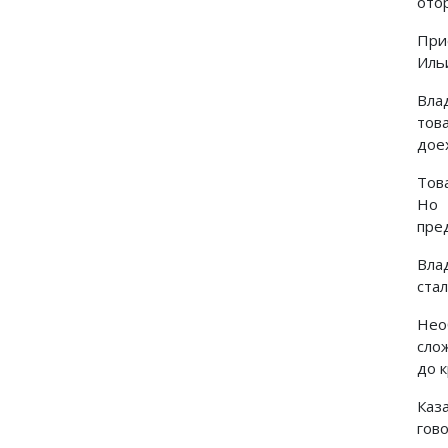
ото
При
Ильи
Вла
тов
доех
Тов
Но 
пре
Вла
стал
Нео
сло
до 
Каз
гово