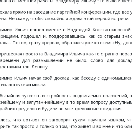
рвана от местной работы. Владимиру Ильичу это было извест
ехала прямо на заседание партийной конференции, где все 
ча. Не скажу, чтобы спокойно я ждала этой первой встречи.
димир Ильич вошел вместе с Надеждой Константиновной 
арищами, подошел и, поздоровавшись, как со старым знак
ала... Потом, сразу прервав, обратился уже ко всем: «Ну, до
арищеская простота Владимира Ильича как-то странно пораз
времени для размышлений не было. Слово для докла
доставили тов. Ленину.
димир Ильич начал свой доклад, как беседу с единомышле
 излагать свои мысли.
бычайная чуткость и стройность выдвигаемых положений, 
жнейшему и запутан-нейшему в то время вопросу доступны
крайних пределов и будили во мне тревожные ожидания.
алось, что вот-вот он заговорит сухим научным языком,
рить так просто и только о том, что живет и во мне и что бл