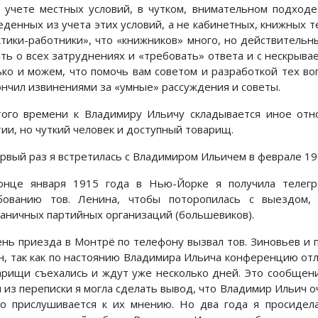
 учете местных условий, в чутком, внимательном подходе
еденных из учета этих условий, а не кабинетных, книжных те
ктики-работники», что «книжников» много, но действительн
ать о всех затруднениях и «требовать» ответа и с нескрыва
ько и можем, что помочь вам советом и разработкой тех воп
ончил извинениями за «умные» рассуждения и советы.
того времени к Владимиру Ильичу складывается иное о
тии, но чуткий человек и доступный товарищ.
ервый раз я встретилась с Владимиром Ильичем в феврале 19
онце января 1915 года в Нью-Йорке я получила телег
бованию тов. Ленина, чтобы поторопилась с выездом,
раничных партийных организаций (большевиков).
ень приезда в Монтрё по телефону вызвал тов. Зиновьев и 
н, так как по настоянию Владимира Ильича конференцию отл
арищи съехались и ждут уже несколько дней. Это сообщен
я из переписки я могла сделать вывод, что Владимир Ильич о
ко прислушивается к их мнению. Но два года я просидел