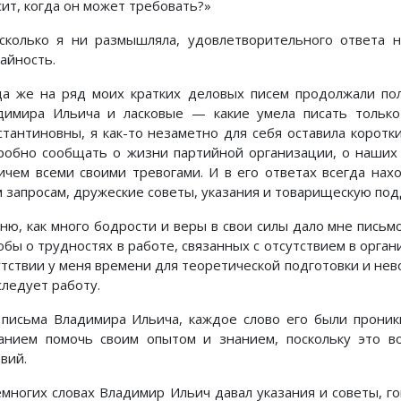
сит, когда он может требовать?»
сколько я ни размышляла, удовлетворительного ответа 
айность.
да же на ряд моих кратких деловых писем продолжали по
димира Ильича и ласковые — какие умела писать тольк
стантиновны, я как-то незаметно для себя оставила коро
робно сообщать о жизни партийной организации, о наших
ичем всеми своими тревогами. И в его ответах всегда на
м запросам, дружеские советы, указания и товарищескую под
ню, как много бодрости и веры в свои силы дало мне письмо
обы о трудностях в работе, связанных с отсутствием в орг
утствии у меня времени для теоретической подготовки и нев
следует работу.
 письма Владимира Ильича, каждое слово его были прони
анием помочь своим опытом и знанием, поскольку это во
вий.
емногих словах Владимир Ильич давал указания и советы, г