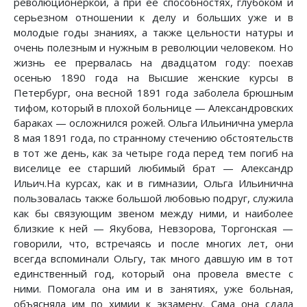
революционеркой, а при ее способностях, глубоком и
серьезном отношении к делу и больших уже и в
молодые годы знаниях, а также цельности натуры и
очень полезным и нужным в революции человеком. Но
жизнь ее прервалась на двадцатом году: поехав
осенью 1890 года на Высшие женские курсы в
Петербург, она весной 1891 года заболела брюшным
тифом, который в плохой больнице — Александровских
бараках — осложнился рожей. Ольга Ильинична умерла
8 мая 1891 года, по странному стечению обстоятельств
в тот же день, как за четыре года перед тем погиб на
виселице ее старший любимый брат — Александр
Ильич.На курсах, как и в гимназии, Ольга Ильинична
пользовалась также большой любовью подруг, служила
как бы связующим звеном между ними, и наиболее
близкие к ней — Якубова, Невзорова, Торгонская —
говорили, что, встречаясь и после многих лет, они
всегда вспоминали Ольгу, так много давшую им в тот
единственный год, который она провела вместе с
ними. Помогала она им и в занятиях, уже больная,
объясняла им по химии к экзамену. Сама она сдала