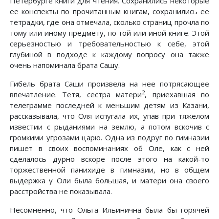
Петербурге книги для чтения. Сохранились некоторые
ее конспекты по прочитанным книгам, сохранились ее
тетрадки, где она отмечала, сколько страниц прочла по
тому или иному предмету, по той или иной книге. Этой
серьезностью и требовательностью к себе, этой
глубиной в подходе к каждому вопросу она также
очень напоминала брата Сашу.
Гибель брата Саши произвела на нее потрясающее
2
впечатление. Тетя, сестра матери
, приехавшая по
телеграмме последней к меньшим детям из Казани,
рассказывала, что Оля испугала их, упав при тяжелом
известии с рыданиями на землю, а потом вскочив с
громкими угрозами царю. Одна из подруг по гимназии
пишет в своих воспоминаниях об Оле, как с ней
сделалось дурно вскоре после этого на какой-то
торжественной панихиде в гимназии, но в общем
выдержка у Оли была большая, и матери она своего
расстройства не показывала.
Несомненно, что Ольга Ильинична была бы горячей