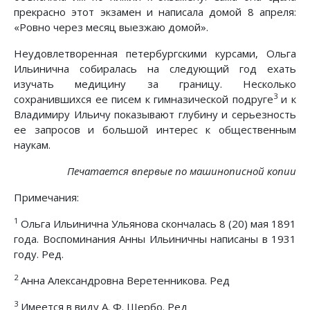
прекрасно этот экзамен и написала домой 8 апреля:
«Ровно через месяц выезжаю домой».
Неудовлетворенная петербургскими курсами, Ольга
Ильинична собиралась на следующий год ехать
изучать медицину за границу. Несколько
3
сохранившихся ее писем к гимназической подруге
и к
Владимиру Ильичу показывают глубину и серьезность
ее запросов и большой интерес к общественным
наукам.
Печатается впервые по машинописной копии
Примечания:
1
Ольга Ильинична Ульянова скончалась 8 (20) мая 1891
года. Воспоминания Анны Ильиничны написаны в 1931
году. Ред.
2
Анна Александровна Веретенникова. Ред
3
Имеется в виду А. Ф. Щербо. Ред