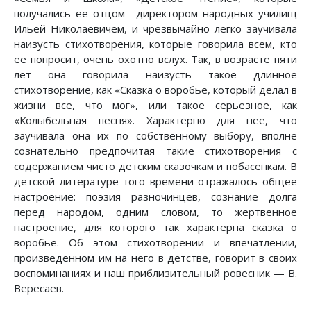
получались ее отцом—директором народных училищ
Ильей Николаевичем, и чрезвычайно легко заучивала
наизусть стихотворения, которые говорила всем, кто
ее попросит, очень охотно вслух. Так, в возрасте пяти
лет она говорила наизусть такое длинное
стихотворение, как «Сказка о воробье, который делал в
жизни все, что мог», или такое серьезное, как
«Колыбельная песня». Характерно для нее, что
заучивала она их по собственному выбору, вполне
сознательно предпочитая такие стихотворения с
содержанием чисто детским сказочкам и побасенкам. В
детской литературе того времени отражалось общее
настроение: поэзия разночинцев, сознание долга
перед народом, одним словом, то жертвенное
настроение, для которого так характерна сказка о
воробье. Об этом стихотворении и впечатлении,
произведенном им на него в детстве, говорит в своих
воспоминаниях и наш приблизительный ровесник — В.
Вересаев.