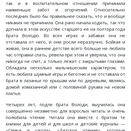
так и в воспитательном отношении причинила
наименьше забот и огорчений. Относительно
последних было бы правильнее сказать, что и вообще
никаких не причинила. Она рано начала ходить, так что
догнала в этом искусстве старшего ее на полтора года
брата Володю. Во всех играх и забавах она не
отставала от него, и они росли неразлучно. Бойкая и
живая, она в раннем детстве всего больше не любила
час отправки спать, ревела при этом и уверяла, что она
никогда не спит, а только лежит с закрытыми глазами.
Обладала несколько мальчишеским характером, то
есть любила шумные игры и беготню и не отставала от
брата в лазаньи по крышам или по деревьям, являясь
домой измазанной или с половиной рукава на новом
платье.
Четырех лет, подле брата Володи, выучилась она
совершенно незаметно для взрослых читать и очень
полюбила чтение. Читала она вместе с братом те
книжки для детей и для школ и детские журналы —
«Семья и школа», «Детское чтение», которые