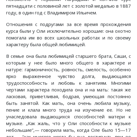
пятнадцати с половиной лет с золотой медалью в 1887
году, в один год с Владимиром Ильичем.
Отношения с подругами за все время прохождения
курса были у Оли исключительно хорошие: она охотно
помогала им во всех школьных работах и по своему
характеру была общей любимицей.
В семье она была любимицей старшего брата, Саши, с
которым у нее было много общего в характере и
натуре: гармоничность, ровность, смелость, особенно
ярко выраженное чувство долга, выдающаяся
трудоспособность и любовь к занятиям. Многими
чертами характера походила она и на мать: такая же
ласковая, приветливая, бодрая, умеющая постоянно
быть занятой. Как мать, она очень любила музыку,
пение и клала много труда на изучение ее. Но не
унаследовала выдающихся способностей матери к
музыке. „Как жаль, что у Оли способности к музыке
небольшие”,— говорила мать, когда Оле было 15—17
лет,— ’’как многого могла бы она достигнуть при ее