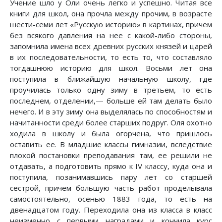
Учение шло у Оли очень легко и успешно. Читая все
книги для школ, она прочла между прочим, в возрасте
шести-семи лет «Русскую историю» в картинах, причем
без всякого давления на нее с какой-либо стороны,
запомнила имена всех древних русских князей и царей
в их последовательности, то есть то, что составляло
тогдашнюю историю для школ. Восьми лет она
поступила в ближайшую начальную школу, где
проучилась только одну зиму в третьем, то есть
последнем, отделении,— больше ей там делать было
нечего. И в эту зиму она выделялась по способностям и
начитанности среди более старших подруг. Оля охотно
ходила в школу и была огорчена, что пришлось
оставить ее. В младшие классы гимназии, вследствие
плохой постановки преподавания там, ее решили не
отдавать, а подготовить прямо к IV классу, куда она и
поступила, позанимавшись пару лет со старшей
сестрой, причем большую часть работ проделывала
самостоятельно, осенью 1883 года, то есть на
двенадцатом году. Переходила она из класса в класс
неизменно с первыми наградами и кончила курс