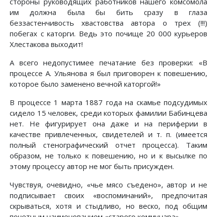
стороны руководящих работников нашего комсомола
им должна была бы бить сразу в глаза
беззастенчивость хвастовства автора о трех (!!!)
побегах с каторги. Ведь это почище 20 000 курьеров
Хлестакова выходит!
А всего недопустимее печатание без проверки: «В
процессе А. Ульянова я был приговорен к повешению,
которое было заменено вечной каторгой!»
В процессе 1 марта 1887 года на скамье подсудимых
сидело 15 человек, среди которых фамилии Бабинцева
нет. Не фигурирует она даже и на периферии в
качестве привлеченных, свидетелей и т. п. (имеется
полный стенографический отчет процесса). Таким
образом, не только к повешению, но и к высылке по
этому процессу автор не мог быть присужден.
Чувствуя, очевидно, «чье мясо съедено», автор и не
подписывает своих «воспоминаний», предпочитая
скрываться, хотя и стыдливо, но веско, под общим
почетным наименованием «старого коммунара».