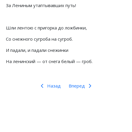
За Лениным утаптывавших путь!
Шли лентою с пригорка до ложбинки,
Со снежного сугроба на сугроб.
И падали, и падали снежинки
На ленинский — от снега белый — гроб.
Назад
Вперед
Предыдущий: Самодельная подборка стихов о
Следующий: Ленин и Сталин в 
Назад
Вперед