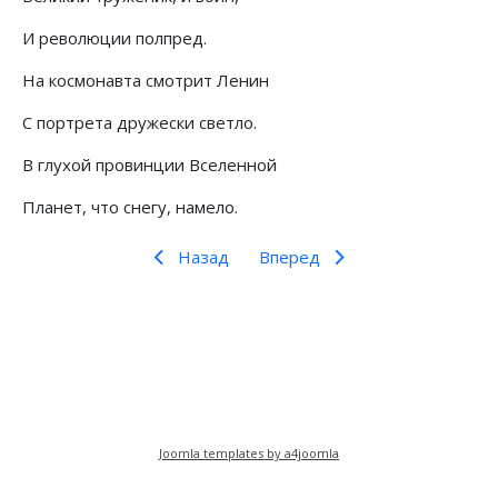
И революции полпред.
На космонавта смотрит Ленин
С портрета дружески светло.
В глухой провинции Вселенной
Планет, что снегу, намело.
Назад
Вперед
Предыдущий: Самодельная подборка стихов о
Следующий: Ленин и Сталин в 
Назад
Вперед
Joomla templates by a4joomla