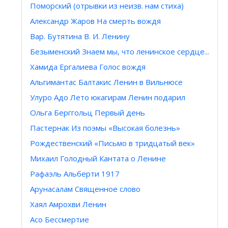
Поморский (отрывки из неизв. нам стиха)
Александр Жаров На смерть вождя
Вар. Бутятина В. И. Ленину
Безыменский Знаем мы, что ленинское сердце...
Хамида Ергалиева Голос вождя
Альгимантас Балтакис Ленин в Вильнюсе
Улуро Адо Лето юкагирам Ленин подарил
Ольга Берггольц Первый день
Пастернак Из поэмы «Высокая болезнь»
Рождественский «Письмо в тридцатый век»
Михаил Голодный Кантата о Ленине
Рафаэль Альберти 1917
Арунасалам Священное слово
Хаял Амрохви Ленин
Aсо Бессмертие