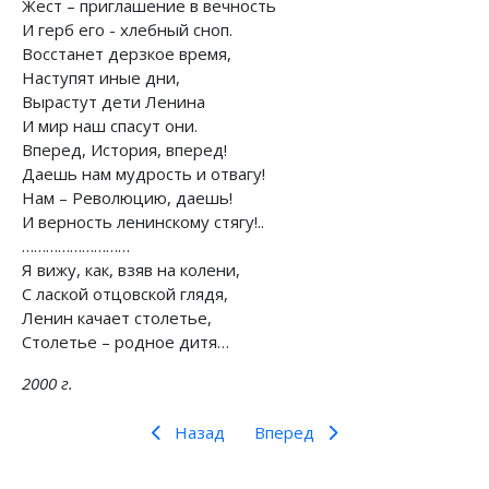
Жест – приглашение в вечность
И герб его - хлебный сноп.
Восстанет дерзкое время,
Наступят иные дни,
Вырастут дети Ленина
И мир наш спасут они.
Вперед, История, вперед!
Даешь нам мудрость и отвагу!
Нам – Революцию, даешь!
И верность ленинскому стягу!..
………………………
Я вижу, как, взяв на колени,
С лаской отцовской глядя,
Ленин качает столетье,
Столетье – родное дитя…
2000 г
.
Назад
Вперед
Предыдущий: Путеводитель по разделу Народ 
Следующий: Паровоз «Красный К
Назад
Вперед