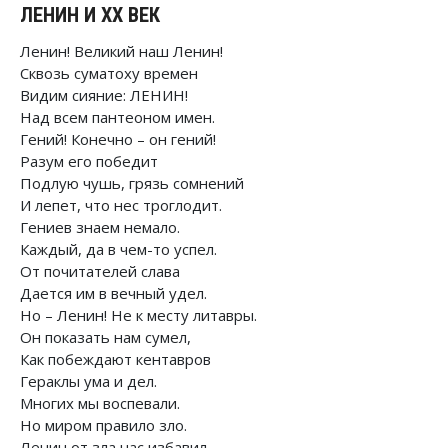
ЛЕНИН И ХХ ВЕК
Ленин! Великий наш Ленин!
Сквозь суматоху времен
Видим сияние: ЛЕНИН!
Над всем пантеоном имен.
Гений! Конечно – он гений!
Разум его победит
Подлую чушь, грязь сомнений
И лепет, что нес троглодит.
Гениев знаем немало.
Каждый, да в чем-то успел.
От почитателей слава
Дается им в вечный удел.
Но – Ленин! Не к месту литавры.
Он показать нам сумел,
Как побеждают кентавров
Гераклы ума и дел.
Многих мы воспевали.
Но миром правило зло.
Ленин от зла нас избавил.