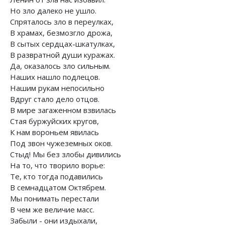
Но зло далеко не ушло.
Спряталось зло в переулках,
В храмах, безмозгло дрожа,
В сытых сердцах-шкатулках,
В развратной души куражах.
Да, оказалось зло сильным.
Наших нашло подлецов.
Нашим рукам непосильно
Вдруг стало дело отцов.
В мире загаженном взвилась
Стая буржуйских кругов,
К нам вороньем явилась
Под звон чужеземных оков.
Стыд! Мы без злобы дивились
На то, что творило ворье:
Те, кто тогда подавились
В семнадцатом Октябрем.
Мы понимать перестали
В чем же величие масс.
Забыли - они издыхали,