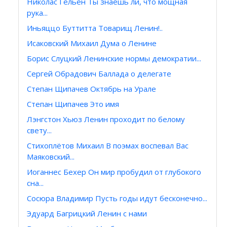
Николас Гельен Ты знаешь ли, что мощная
рука...
Иньяццо Буттитта Товарищ Ленин!..
Исаковский Михаил Дума о Ленине
Борис Слуцкий Ленинские нормы демократии...
Сергей Обрадович Баллада о делегате
Степан Щипачев Октябрь на Урале
Степан Щипачев Это имя
Лэнгстон Хьюз Ленин проходит по белому
свету...
Стихоплётов Михаил В поэмах воспевал Вас
Маяковский...
Иоганнес Бехер Он мир пробудил от глубокого
сна...
Сосюра Владимир Пусть годы идут бесконечно...
Эдуард Багрицкий Ленин с нами