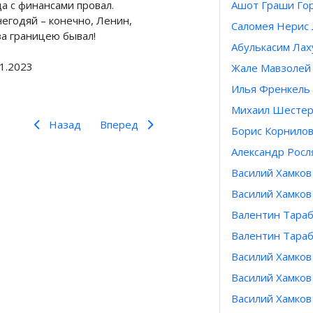
да с финансами провал.
Ашот Граши Го
негодяй – конечно, Ленин,
Саломея Нерис 
за границею бывал!
Абулькасим Лах
11.2023
Жале Мавзолей
Илья Френкель
Михаил Шестер
Назад
Вперед
Борис Корнило
Александр Росл
Предыдущий: Циолковский о Ленине
Следующий: Ленин говорит с броневика
Назад
Вперед
Василий Хамков
Василий Хамков
Валентин Тараб
Валентин Тара
Василий Хамков
Василий Хамков
Василий Хамков