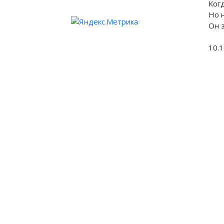
Ког
Но 
Он 
10.