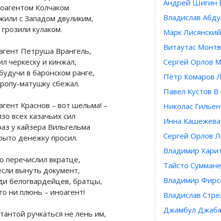
Андрей Шигин Е
ноагентом Колчаком
Владислав Абду
жили с Западом двуликим,
 грозили кулаком.
Марк Лисянский
Витаутас Монт
агент Петруша Врангель,
л черкеску и кинжал,
Сергей Орлов М
будучи в баронском ранге,
Пётр Комаров Л
вропу-матушку сбежал.
Павел Кустов В 
агент Краснов – вот шельма! –
Николас Гильен
зо всех казачьих сил
Инна Кашежева
раз у кайзера Вильгельма
Сергей Орлов Л
рыто денежку просил.
Владимир Харит
то перечислил вкратце,
Тайсто Суммане
если вынуть документ,
Владимир Фирсо
ди белогвардейцев, братцы,
го ни плюнь – иноагент!
Владислав Стре
Джамбул Джаба
тантой ручкаться не лень им,