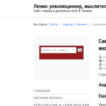
Ленин: революционер, мыслител
Сайт о жизни и деятельности В. И. Ленина
Вы здесь:
Home
Народ о Ленине
Самодель
Са
ин
Св
Ро
Со
П
Стр
Анд
ГЛАВНАЯ
Ещё
ЛИЧНАЯ ЖИЗНЬ
Ино
РЕВОЛЮЦИЯ И ГРАЖДАНСКАЯ