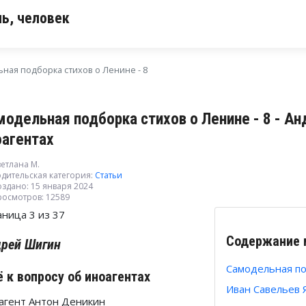
ь, человек
ная подборка стихов о Ленине - 8
модельная подборка стихов о Ленине - 8 - Ан
оагентах
етлана М.
дительская категория:
Статьи
здано: 15 января 2024
росмотров: 12589
аница 3 из 37
Содержание 
рей Шигин
Самодельная по
 к вопросу об иноагентах
Иван Савельев 
агент Антон Деникин