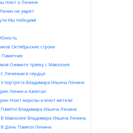
ры поют о Ленине
Ленин не умрёт
ути Мы победим!
 Юность
иков Октябрьские строки
в Памятник
яков Снимите тряпку с Мавзолея
 С Лениным в сердце
 У портрета Владимира Ильича Ленина
рин Ленин и Капитал
брин Ноют морозы и воют метели
 Памяти Владимира Ильича Ленина
 В Мавзолее Владимира Ильича Ленина
 В День Памяти Ленина