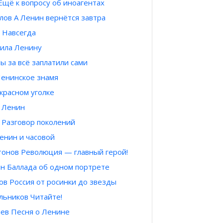
щё к вопросу об иноагентах
лов А Ленин вернётся завтра
 Навсегда
вила Ленину
ы за всё заплатили сами
енинское знамя
красном уголке
 Ленин
 Разговор поколений
енин и часовой
онов Революция — главный герой!
н Баллада об одном портрете
в Россия от росинки до звезды
льников Читайте!
ев Песня о Ленине