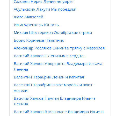
Саломея Нерис Ленин не умрёт
Абулькасим Лахути Мы победим!
Жале Мавзолей
Илья Френкель Юность
Михаил Шестериков Октябрьские строки
Борис Корнилов Памятник
Александр Росляков Снимите тряпку с Мавзолея
Василий Хамков С Лениным в сердце
Василий Хамков У портрета Владимира Ильича
Ленина
Валентин Тарабрин Ленин и Капитал
Валентин Тарабрин Ноют морозы и воют
метели
Василий Хамков Памяти Владимира Ильича
Ленина
Василий Хамков В Мавзолее Владимира Ильича