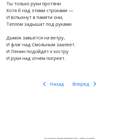
Ты только руки протяни
Хотя б над этими строками —
И вспыхнут в памяти они,
Теплом задышат под руками.
Дымок завьётся на ветру,
И флаг над Смольным заалеет.
И Ленин подойдёт к костру
И руки над огнём погреет.
Назад
Вперед
Предыдущий: Циолковский о Ленине
Следующий: Ленин говорит с б
Назад
Вперед
Joomla templates by a4joomla