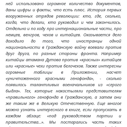
ней использовано огромное количество документов,
даны цифры и факты, что есть плюс. История первых
вооруженных отрядов революции: кто, где, сколько,
когда, что делали, кто руководил и чем закончилось.
Отдельно и по ходу про интернациональные части, про
немцев, венгров, чехов и китайцев. Оказывается дело
доходило до того, что иностранцы одной
национальности в Гражданскую войну воевали против
друг друга, по разные стороны фронта. Например
китайцы атамана Дутова против «красных» китайцев
или «красные» чехи против белочехов. Также интересны
огромные таблицы в Приложении, насчет
«уничтоженного красными генофонда», - сколько
появилось талантливых военачальников из «серого
быдла». Тех, которые накостыляли представителям
«правильного» генофонда в Гражданскую, а затем они
же таким же в Великую Отечественную. Еще многое
можно узнать интересного в книге, если пропускать в
каждом абзаце: «под руководством партии и
правительства…». Мы постарались часть таких