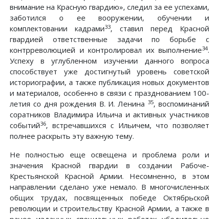
внимание на Красную гвардию», следил за ее успехами,
заботился о ее вооружении, обучении и
33
комплектовании кадрами
, ставил перед Красной
гвардией ответственные задачи по борьбе с
34
контрреволюцией и контролировал их выполнение
.
Успеху в углубленном изучении данного вопроса
способствует уже достигнутый уровень советской
историографии, а также публикация новых документов
и материалов, особенно в связи с празднованием 100-
35
летия со дня рождения В. И. Ленина
, воспоминаний
соратников Владимира Ильича и активных участников
36
событий
, встречавшихся с Ильичем, что позволяет
полнее раскрыть эту важную тему.
Не полностью еще освещена и проблема роли и
значения Красной гвардии в создании Рабоче-
Крестьянской Красной Армии. Несомненно, в этом
направлении сделано уже немало. В многочисленных
общих трудах, посвященных победе Октябрьской
революции и строительству Красной Армии, а также в