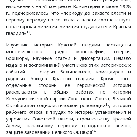
изложенных на VI конгрессе Коминтерна в июле 1928
г., подчеркивалось, что «периоду до захвата власти и
первому периоду после захвата власти соответствует
пролетарская милиция, милиция трудящихся и Красная
12
гвардия»
.
Изучению истории Красной гвардии посвящены
многочисленные труды: монографии, очерки,
брошюры, научные статьи и диссертации. Немало
издано и воспоминаний участников этих исторических
событий — старых большевиков, командиров и
рядовых бойцов Красной гвардии. Кроме того,
отдельные стороны ее героической истории
раскрываются в общих работах по истории
Коммунистической партии Советского Союза, Великой
13
Октябрьской социалистической революции
, истории
рабочего класса, в трудах по истории установления и
упрочения Советской власти, строительству Красной
Армии, начальному периоду гражданской воины,
14
защите завоеваний Великого Октября
.