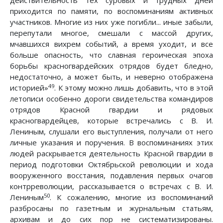
действительность тех суровых и трудных дней
приходится по памяти, по воспоминаниям активных
участников. Многие из них уже погибли... иные забыли,
перепутали многое, смешали с массой других,
мчавшихся вихрем событий, а время уходит, и все
больше опасность, что славная героическая эпоха
борьбы красногвардейских отрядов будет бледно,
недостаточно, а может быть, и неверно отображена
49
историей»
. К этому можно лишь добавить, что в этой
летописи особенно дороги свидетельства командиров
отрядов Красной гвардии и рядовых
красногвардейцев, которые встречались с В. И.
Лениным, слушали его выступления, получали от него
личные указания и поручения. В воспоминаниях этих
людей раскрывается деятельность Красной гвардии в
период подготовки Октябрьской революции и хода
вооруженного восстания, подавления первых очагов
контрреволюции, рассказывается о встречах с В. И.
50
Лениным
. К сожалению, многие из воспоминаний
разбросаны по газетным и журнальным статьям,
архивам и до сих пор не систематизированы.