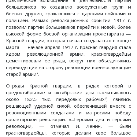
практическое воплощение в деятельности партии
большевиков по созданию вооруженных групп и
боевых дружин, сражавшихся с царскими войсками и
полицией. Размах революционных событий 1917 г.
позволил партии большевиков перейти к новой, более
высокой форме боевой организации пролетариата —
Красной гвардии, которая начала создаваться в конце
марта — начале апреля 1917 г. Красная гвардия стала
ядром революционной армии, красногвардейцы
цементировали ее ряды, вокруг них объединялись
переходящие на сторону революции военнослужащие
7
старой армии
.
Отряды Красной гвардии, в рядах которой в
предоктябрьские и октябрьские дни насчитывалось
8
около 182,5 тыс. передовых рабочих
, явились
решающей ударной силой, обеспечившей вместе с
революционными солдатами и матросами победу
пролетарской революции. «...Героями дня и героями
революции, — отмечал И. Ленин, — были
красногвардейцы, которые делали свое большое