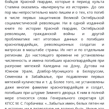
бойцов Красной гвардии, которые в период культа
Сталина оказались «вычеркнуты из истории». До сих
пор мы непростительно мало пишем и о тех, кто погиб
в числе первых защитников Великой Октябрьской
социалистической революции. Ни в одной изданной
книге по истории Красной гвардии, Октябрьской
революции, гражданской войны и другой
проблематике нет итоговых данных о погибших
красногвардейцах, революционных солдатах и
матросах в масштабе страны. Их нет и по отдельным
регионам. До настоящего времени не установлены
численность и имена погибших красногвардейцев при
разгроме мятежей Каледина на Дону, Дутова на
Южном Урале, Довбор-Мусницкого в Белоруссии,
Семенова в Забайкалье, при подавлении первых
мятежей кулачества и т. д. Более того, не установлены
даже многие фамилии красногвардейцев и солдат,
погибших при штурме Зимнего дворца. К ним в полной
мере относятся слова Генерального секретаря ЦК
КПСС М. С. Горбачева: «...Забытых имен, белых пятен ни
в истории, ни в литературе не должно быть. Иначе это