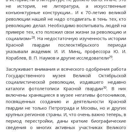
не история, не литература, а искусственные
конъюнктурные конструкции... И к 70-летию великой
революции нашей не надо отодвигать в тень тех, кто
революцию делал. Необходимо воспитывать людей на
примере тех, кто положил свои жизни за революцию и
28
социализм»
. На недостаточную изученность истории
Красной гвардии послеоктябрьского периода
указывали академик И. И. Минц, профессора Ю. И.
29
Кораблев, В. П. Наумов и другие исследователи
.
Заслуживает внимания и всяческого одобрения работа
Государственного музея Великой Октябрьской
социалистической революции, издавшего недавно
30
каталоги фотолетописи Красной гвардии
. В них
включены хранящиеся в музее негативы фотоснимков,
посвященных созданию и деятельности Красной
гвардии не только Петрограда и Москвы, но и других
крупных регионов страны. И, что очень важно теперь, в
период перестройки, даны краткие биографические
сведения о многих активных участниках Великого