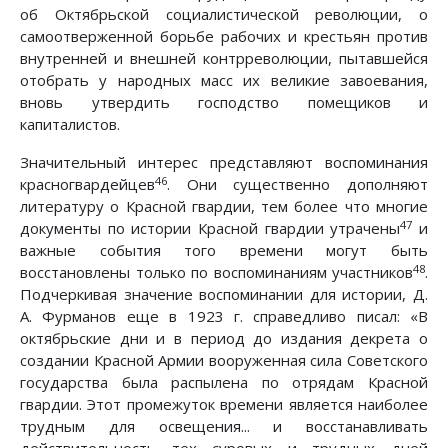
об Октябрьской социалистической революции, о
самоотверженной борьбе рабочих и крестьян против
внутренней и внешней контрреволюции, пытавшейся
отобрать у народных масс их великие завоевания,
вновь утвердить господство помещиков и
капиталистов.
Значительный интерес представляют воспоминания
46
красногвардейцев
. Они существенно дополняют
литературу о Красной гвардии, тем более что многие
47
документы по истории Красной гвардии утрачены
и
важные события того времени могут быть
48
восстановлены только по воспоминаниям участников
.
Подчеркивая значение воспоминании для истории, Д.
А. Фурманов еще в 1923 г. справедливо писал: «В
октябрьские дни и в период до издания декрета о
создании Красной Армии вооруженная сила Советского
государства была распылена по отрядам Красной
гвардии. Этот промежуток времени является наиболее
трудным для освещения... и восстанавливать