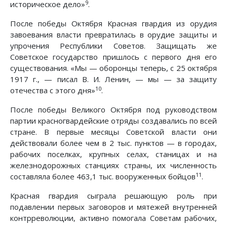
9
историческое дело»
.
После победы Октября Красная гвардия из орудия
завоевания власти превратилась в орудие защиты и
упрочения Республики Советов. Защищать же
Советское государство пришлось с первого дня его
существования. «Мы — оборонцы теперь, с 25 октября
1917 г., — писал В. И. Ленин, — мы — за защиту
10
отечества с этого дня»
.
После победы Великого Октября под руководством
партии красногвардейские отряды создавались по всей
стране. В первые месяцы Советской власти они
действовали более чем в 2 тыс. пунктов — в городах,
рабочих поселках, крупных селах, станицах и на
железнодорожных станциях страны, их численность
11
составляла более 463,1 тыс. вооруженных бойцов
.
Красная гвардия сыграла решающую роль при
подавлении первых заговоров и мятежей внутренней
контрреволюции, активно помогала Советам рабочих,