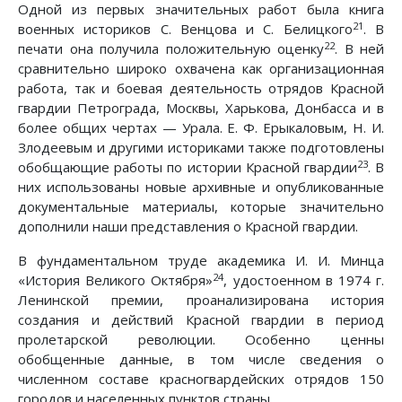
Одной из первых значительных работ была книга
21
военных историков С. Венцова и С. Белицкого
. В
22
печати она получила положительную оценку
. В ней
сравнительно широко охвачена как организационная
работа, так и боевая деятельность отрядов Красной
гвардии Петрограда, Москвы, Харькова, Донбасса и в
более общих чертах — Урала. Е. Ф. Ерыкаловым, Н. И.
Злодеевым и другими историками также подготовлены
23
обобщающие работы по истории Красной гвардии
. В
них использованы новые архивные и опубликованные
документальные материалы, которые значительно
дополнили наши представления о Красной гвардии.
В фундаментальном труде академика И. И. Минца
24
«История Великого Октября»
, удостоенном в 1974 г.
Ленинской премии, проанализирована история
создания и действий Красной гвардии в период
пролетарской революции. Особенно ценны
обобщенные данные, в том числе сведения о
численном составе красногвардейских отрядов 150
городов и населенных пунктов страны.