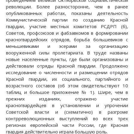
проведением Великой Октябрьской социалистической
революции. Более разносторонне, чем в ранее
опубликованных работах, показаны деятельность
Коммунистической партии по созданию Красной
гвардии, участие местных комитетов РСДРП (б),
Советов, профсоюзов и фабзавкомов в формировании
красногвардейских отрядов, борьба большевиков с
меньшевиками и эсерами за организацию
вооруженной силы пролетариата. В труде названы
новые населенные пункты, где были организованы и
действовали отряды Красной гвардии. Продолжено
исследование о численности и размещении отрядов
Красной гвардии, их социального, партийного и
возрастного составов (об этом свидетельствуют 10
таблиц и большое приложение № 1). Шире, чем в
прежних изданиях, отражено участие
красногвардейцев в установлении и упрочении
Советской власти и (схематично) в разгроме
контрреволюционных выступлений во всех трех
регионах европейской части России, где Красная
гвардия действительно играла большую роль.