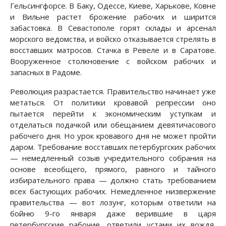
Гельсингфорсе. В Баку, Одессе, Киеве, Харькове, Ковне
и Вильне растет брожение рабочих и ширится
забастовка. В Севастополе горят склады и арсенал
морского ведомства, и войско отказывается стрелять в
восставших матросов. Стачка в Ревеле и в Саратове.
Вооруженное столкновение с войском рабочих и
запасных в Радоме.
Революция разрастается. Правительство начинает уже
метаться. От политики кровавой репрессии оно
пытается перейти к экономическим уступкам и
отделаться подачкой или обещанием девятичасового
рабочего дня. Но урок кровавого дня не может пройти
даром. Требование восставших петербургских рабочих
— немедленный созыв учредительного собрания на
основе всеобщего, прямого, равного и тайного
избирательного права — должно стать требованием
всех бастующих рабочих. Немедленное низвержение
правительства — вот лозунг, которым ответили на
бойню 9-го января даже верившие в царя
петербургские рабочие, ответили устами их вождя,