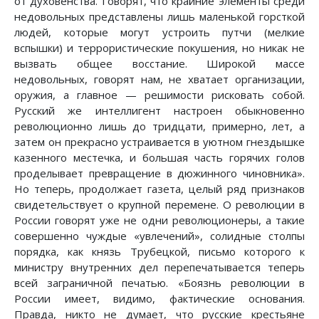
от духовенства. Говорят, что крайние элементы среди
недовольных представлены лишь маленькой горсткой
людей, которые могут устроить путчи (мелкие
вспышки) и террористические покушения, но никак не
вызвать общее восстание. Широкой массе
недовольных, говорят нам, не хватает организации,
оружия, а главное — решимости рисковать собой.
Русский же интеллигент настроен обыкновенно
революционно лишь до тридцати, примерно, лет, а
затем он прекрасно устраивается в уютном гнездышке
казенного местечка, и большая часть горячих голов
проделывает превращение в дюжинного чиновника».
Но теперь, продолжает газета, целый ряд признаков
свидетельствует о крупной перемене. О революции в
России говорят уже не одни революционеры, а такие
совершенно чуждые «увлечений», солидные столпы
порядка, как князь Трубецкой, письмо которого к
министру внутренних дел перепечатывается теперь
всей заграничной печатью. «Боязнь революции в
России имеет, видимо, фактические основания.
Правда, никто не думает, что русские крестьяне