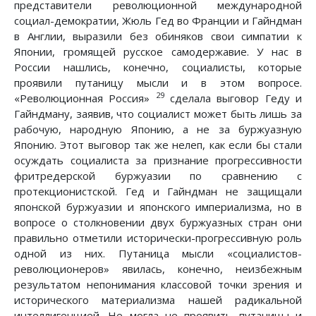
представители революционной международной
социал-демократии, Жюль Гед во Франции и Гайндман
в Англии, выразили без обиняков свои симпатии к
Японии, громящей русское самодержавие. У нас в
России нашлись, конечно, социалисты, которые
проявили путаницу мысли и в этом вопросе.
29
«Революционная Россия»
сделала выговор Геду и
Гайндману, заявив, что социалист может быть лишь за
рабочую, народную Японию, а не за буржуазную
Японию. Этот выговор так же нелеп, как если бы стали
осуждать социалиста за признание прогрессивности
фритредерской буржуазии по сравнению с
протекционистской. Гед и Гайндман не защищали
японской буржуазии и японского империализма, но в
вопросе о столкновении двух буржуазных стран они
правильно отметили исторически-прогрессивную роль
одной из них. Путаница мысли «социалистов-
революционеров» явилась, конечно, неизбежным
результатом непонимания классовой точки зрения и
исторического материализма нашей радикальной
интеллигенцией. Не могла не проявить путаницы и