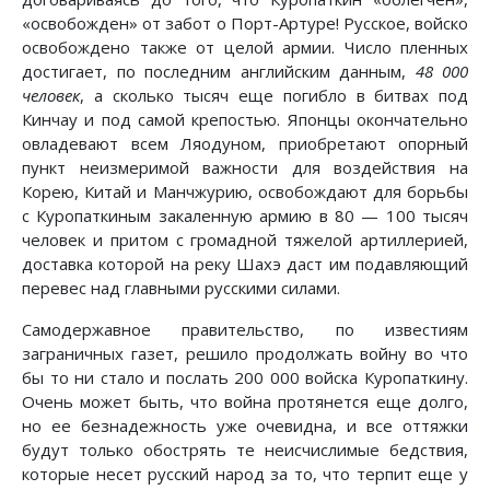
«освобожден» от забот о Порт-Артуре! Русское, войско
освобождено также от целой армии. Число пленных
достигает, по последним английским данным,
48 000
человек
, а сколько тысяч еще погибло в битвах под
Кинчау и под самой крепостью. Японцы окончательно
овладевают всем Ляодуном, приобретают опорный
пункт неизмеримой важности для воздействия на
Корею, Китай и Манчжурию, освобождают для борьбы
с Куропаткиным закаленную армию в 80 — 100 тысяч
человек и притом с громадной тяжелой артиллерией,
доставка которой на реку Шахэ даст им подавляющий
перевес над главными русскими силами.
Самодержавное правительство, по известиям
заграничных газет, решило продолжать войну во что
бы то ни стало и послать 200 000 войска Куропаткину.
Очень может быть, что война протянется еще долго,
но ее безнадежность уже очевидна, и все оттяжки
будут только обострять те неисчислимые бедствия,
которые несет русский народ за то, что терпит еще у