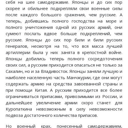
себя на шее самодержавие. Японцы и до сих пор
скорее и обильнее подкрепляли свои военные силы
после каждого большого сражения, чем русские. А
теперь, добившись полного господства на море и
полного уничтожения одной из русских армий, они
сумеют послать вдвое больше подкреплений, чем
русские. Японцы до сих пор били и били русских
генералов, несмотря на то, что вся масса лучшей
артиллерии была у них занята в крепостной войне.
Японцы добились теперь полного сосредоточения
своих сил, а русским приходится опасаться не только за
Сахалин, но и за Владивосток. Японцы заняли лучшую и
наиболее населенную часть Манчжурии, где они могут
содержать армию на средства завоеванной страны и
при помощи Китая. А русским приходится все более
ограничиваться припасами, привозимыми из России, и
дальнейшее увеличение армии скоро станет для
Куропаткина невозможным в силу невозможности
подвоза достаточного количества припасов.
Но военный крах, понесенный самодержавием,