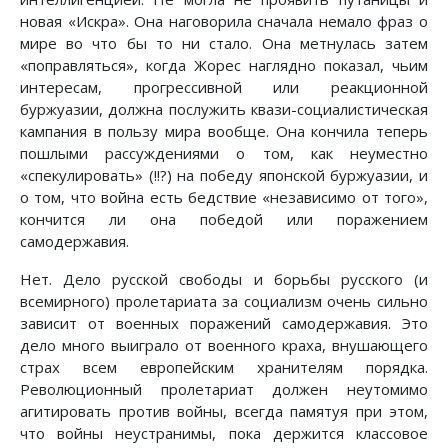
новая «Искра». Она наговорила сначала немало фраз о
мире во что бы то ни стало. Она метнулась затем
«поправляться», когда Жорес наглядно показал, чьим
интересам, прогрессивной или реакционной
буржуазии, должна послужить квази-социалистическая
кампания в пользу мира вообще. Она кончила теперь
пошлыми рассуждениями о том, как неуместно
«спекулировать» (!!?) на победу японской буржуазии, и
о том, что война есть бедствие «независимо от того»,
кончится ли она победой или поражением
самодержавия.
Нет. Дело русской свободы и борьбы русского (и
всемирного) пролетариата за социализм очень сильно
зависит от военных поражений самодержавия. Это
дело много выиграло от военного краха, внушающего
страх всем европейским хранителям порядка.
Революционный пролетариат должен неутомимо
агитировать против войны, всегда памятуя при этом,
что войны неустранимы, пока держится классовое