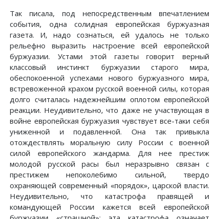
Так писала, под непосредственным впечатлением
события, одна солидная европейская буржуазная
газета. И, надо сознаться, ей удалось не только
рельефно выразить настроение всей европейской
буржуазии. Устами этой газеты говорит верный
классовый инстинкт буржуазии старого мира,
обеспокоенной успехами нового буржуазного мира,
встревоженной крахом русской военной силы, которая
долго считалась надежнейшим оплотом европейской
реакции. Неудивительно, что даже не участвующая в
войне европейская буржуазия чувствует все-таки себя
униженной и подавленной. Она так привыкла
отождествлять моральную силу России с военной
силой европейского жандарма. Для нее престиж
молодой русской расы был неразрывно связан с
престижем непоколебимо сильной, твердо
охраняющей современный «порядок», царской власти.
Неудивительно, что катастрофа правящей и
командующей России кажется всей европейской
буржуазии «страшной»: эта катастрофа означает