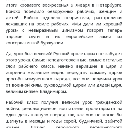
итоги кровавого воскресенья 9 января в Петербурге.
Войско победило безоружных рабочих, женщин и
детей. Войско одолело неприятеля, расстреливая
лежавших на земле рабочих. «Мы дали им хороший
урок!» с невыразимым цинизмом говорят теперь
царские слуги и их европейские лакеи из
консервативной буржуазии.
Да, урок был великий! Русский пролетариат не забудет
этого урока. Самые неподготовленные, самые отсталые
слои рабочего класса, наивно верившие в царя и
искренно желавшие мирно передать «самому царю»
просьбы измученного народа, все они получили урок
от военной силы, руководимой царем или дядей царя,
великим князем Владимиром.
Рабочий класс получил великий урок гражданской
войны; революционное воспитание пролетариата за
один день шагнуло вперед так, как оно не могло бы
шагнуть в месяцы и годы серой, будничной, забитой
жизни. Лозунг геройского петербургского