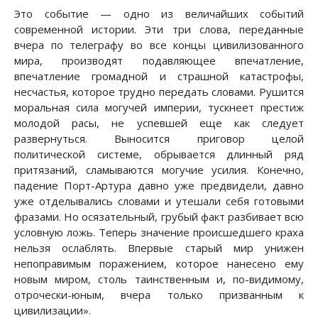
Это событие — одно из величайших событий
современной истории. Эти три слова, переданные
вчера по телеграфу во все концы цивилизованного
мира, производят подавляющее впечатление,
впечатление громадной и страшной катастрофы,
несчастья, которое трудно передать словами. Рушится
моральная сила могучей империи, тускнеет престиж
молодой расы, не успевшей еще как следует
развернуться. Выносится приговор целой
политической системе, обрывается длинный ряд
притязаний, сламываются могучие усилия. Конечно,
падение Порт-Артура давно уже предвидели, давно
уже отделывались словами и утешали себя готовыми
фразами. Но осязательный, грубый факт разбивает всю
условную ложь. Теперь значение происшедшего краха
нельзя ослаблять. Впервые старый мир унижен
непоправимым поражением, которое нанесено ему
новым миром, столь таинственным и, по-видимому,
отрочески-юным, вчера только призванным к
цивилизации».