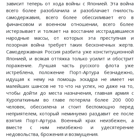
зависит теперь от хода войны с Японией. Эта война
всего более разоблачила и разоблачает гнилость
самодержавия, всего более обессиливает его в
финансовом и военном отношении, всего более
истерзывает и толкает на восстание исстрадавшиеся
народные массы, от которых эта преступная и
позорная война требует таких бесконечных жертв.
Самодержавная Россия разбита уже конституционной
Японией, и всякая оттяжка только усилит и обострит
поражение. Лучшая часть русского флота уже
истреблена, положение Порт-Артура безнадежно,
идущая к нему на помощь эскадра не имеет ни
малейших шансов не то что на успех, но даже на то,
чтобы дойти до места назначения, главная армия с
Куропаткиным во главе потеряла более 200 000
человек, обессилена и стоит беспомощно перед
неприятелем, который неминуемо раздавит ее после
взятия Порт-Артура. Военный крах неизбежен, а
вместе с ним неизбежно и удесятерение
недовольства, брожения и возмущения.