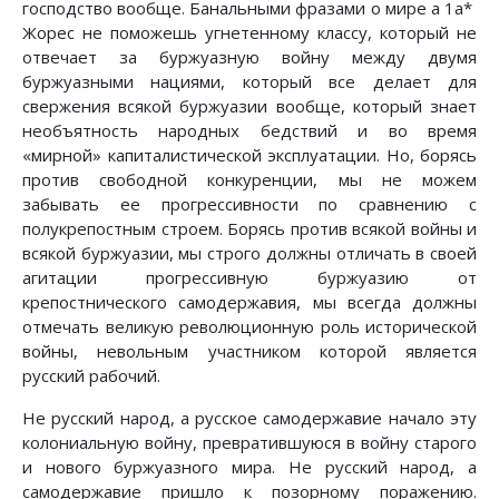
господство вообще. Банальными фразами о мире а 1а*
Жорес не поможешь угнетенному классу, который не
отвечает за буржуазную войну между двумя
буржуазными нациями, который все делает для
свержения всякой буржуазии вообще, который знает
необъятность народных бедствий и во время
«мирной» капиталистической эксплуатации. Но, борясь
против свободной конкуренции, мы не можем
забывать ее прогрессивности по сравнению с
полукрепостным строем. Борясь против всякой войны и
всякой буржуазии, мы строго должны отличать в своей
агитации прогрессивную буржуазию от
крепостнического самодержавия, мы всегда должны
отмечать великую революционную роль исторической
войны, невольным участником которой является
русский рабочий.
Не русский народ, а русское самодержавие начало эту
колониальную войну, превратившуюся в войну старого
и нового буржуазного мира. Не русский народ, а
самодержавие пришло к позорному поражению.