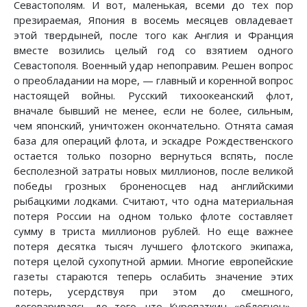
Севастополям. И вот, маленькая, всеми до тех пор
презираемая, Япония в восемь месяцев овладевает
этой твердыней, после того как Англия и Франция
вместе возились целый год со взятием одного
Севастополя. Военный удар непоправим. Решен вопрос
о преобладании на море, — главный и коренной вопрос
настоящей войны. Русский тихоокеанский флот,
вначале бывший не менее, если не более, сильным,
чем японский, уничтожен окончательно. Отнята самая
база для операций флота, и эскадре Рождественского
остается только позорно вернуться вспять, после
бесполезной затраты новых миллионов, после великой
победы грозных броненосцев над английскими
рыбацкими лодками. Считают, что одна материальная
потеря России на одном только флоте составляет
сумму в триста миллионов рублей. Но еще важнее
потеря десятка тысяч лучшего флотского экипажа,
потеря целой сухопутной армии. Многие европейские
газеты стараются теперь ослабить значение этих
потерь, усердствуя при этом до смешного,
договариваясь до того, что Куропаткин «облегчен»,