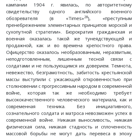
кампании 1904 г. явилась, по авторитетному
свидетельству одного английского военного
28
обозревателя (в «Times»
), «преступным
пренебрежением элементарных принципов морской и
сухопутной стратегии». Бюрократия гражданская и
военная оказалась такой же тунеядствующей и
продажной, как и во времена крепостного права.
Офицерство оказалось необразованным, неразвитым,
неподготовленным, лишенным тесной связи с
солдатами и не пользующимся их доверием. Темнота,
невежество, безграмотность, забитость крестьянской
массы выступили с ужасающей откровенностью при
столкновении с прогрессивным народом в современной
войне, которая так же необходимо требует
высококачественного человеческого материала, как и
современная техника. Без инициативного,
сознательного солдата и матроса невозможен успех в
современной войне. Никакая выносливость, никакая
физическая сила, никакая стадность и сплоченность
массовой борьбы не могут дать перевеса в эпоху