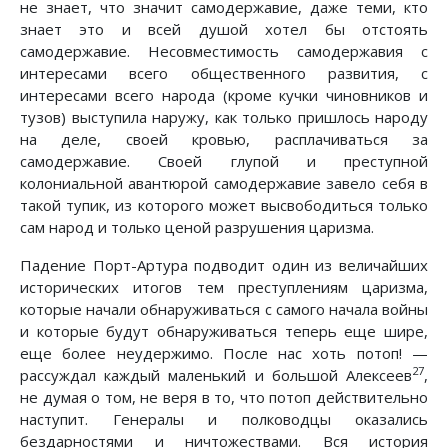
не знает, что значит самодержавие, даже теми, кто
знает это и всей душой хотел бы отстоять
самодержавие. Несовместимость самодержавия с
интересами всего общественного развития, с
интересами всего народа (кроме кучки чиновников и
тузов) выступила наружу, как только пришлось народу
на деле, своей кровью, расплачиваться за
самодержавие. Своей глупой и преступной
колониальной авантюрой самодержавие завело себя в
такой тупик, из которого может высвободиться только
сам народ и только ценой разрушения царизма.
Падение Порт-Артура подводит один из величайших
исторических итогов тем преступлениям царизма,
которые начали обнаруживаться с самого начала войны
и которые будут обнаруживаться теперь еще шире,
еще более неудержимо. После нас хоть потоп! —
27
рассуждал каждый маленький и большой Алексеев
,
не думая о том, не веря в то, что потоп действительно
наступит. Генералы и полководцы оказались
бездарностями и ничтожествами. Вся история