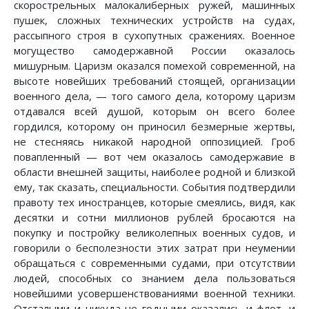
скорострельных малокалиберных ружей, машинных
пушек, сложных технических устройств на судах,
рассыпного строя в сухопутных сражениях. Военное
могущество самодержавной России оказалось
мишурным. Царизм оказался помехой современной, на
высоте новейших требований стоящей, организации
военного дела, — того самого дела, которому царизм
отдавался всей душой, которым он всего более
гордился, которому он приносил безмерные жертвы,
не стесняясь никакой народной оппозицией. Гроб
повапленный — вот чем оказалось самодержавие в
области внешней защиты, наиболее родной и близкой
ему, так сказать, специальности. События подтвердили
правоту тех иностранцев, которые смеялись, видя, как
десятки и сотни миллионов рублей бросаются на
покупку и постройку великолепных военных судов, и
говорили о бесполезности этих затрат при неумении
обращаться с современными судами, при отсутствии
людей, способных со знанием дела пользоваться
новейшими усовершенствованиями военной техники.
Отсталыми и никуда не годными оказались и флот, и