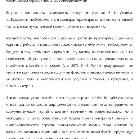
политической борьбы с ними, как с оппортунистами.
Вступая в компромиссы, коммунисты исходят из указания В. И. Ленина:
«...Безусловная необходимость для авангарда пролетариата, для его сознательной
части, для коммунистической партии прибегать к лавированию;
соглашательству, компромиссам с разными группами пролетариев, с разными
партиями рабочих и мелких хозяйчиков вытекает с абсолютной необходимостью.
Все дело в том, чтобы уметь применять эту тактику в целях повышения, а не
понижения, общего уровня пролетарской сознательности, революционности,
способности к борьбе и к победе» (стр. 397). В. И. Ленин предупреждал, что
«никакие практические союзы с другими фракциями революционеров не могут и
не должны вести к компромиссам или уступкам в теории, в программе, в
знамени» (стр. 8).
Эти ленинские указания особенно важны для современной борьбы рабочего класса
и всех трудящихся масс за мир, демократию и социализм, когда сотрудничество
коммунистических партий с другими партиями не только возможно, но и
необходимо. В целях более успешной борьбы против внутренней реакции и
империалистической агрессин коммунистические партии стран капитала во
время избирательных кампаний и во внутрипарламентской борьбе нередко идут
на компромиссы и соглашения с другими партиями.