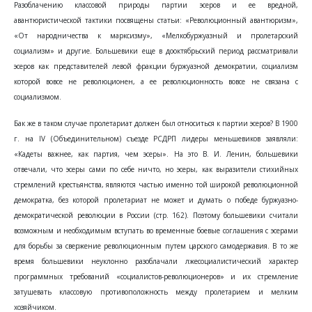
Разоблачению классовой природы партии эсеров и ее вредной,
авантюристической тактики посвящены статьи: «Революционный авантюризм»,
«От народничества к марксизму», «Мелкобуржуазный и пролетарский
социализм» и другие. Большевики еще в дооктябрьский период рассматривали
эсеров как представителей левой фракции буржуазной демократии, социализм
которой вовсе не революционен, а ее революционность вовсе не связана с
социализмом.
Бак же в таком случае пролетариат должен был относиться к партии эсеров? В 1900
г. на IV (Объединительном) съезде РСДРП лидеры меньшевиков заявляли:
«Кадеты важнее, как партия, чем эсеры». На это В. И. Ленин, большевики
отвечали, что эсеры сами по себе ничто, но эсеры, как выразители стихийных
стремлений крестьянства, являются частью именно той широкой революционной
демократка, без которой пролетариат не может и думать о победе буржуазно-
демократической революции в России (стр. 162). Поэтому большевики считали
возможным и необходимым вступать во временные боевые соглашения с эсерами
для борьбы за свержение революционным путем царского самодержавия. В то же
время большевики неуклонно разоблачали лжесоциалистический характер
программных требований «социалистов-революционеров» и их стремление
затушевать классовую противоположность между пролетарием и мелким
хозяйчиком.