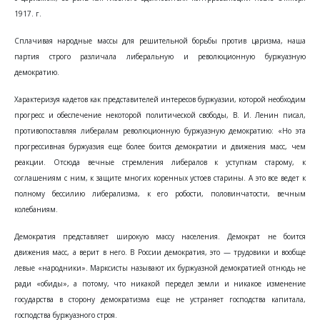
1917. г.
Сплачивая народные массы для решительной борьбы против царизма, наша
партия строго различала либеральную и революционную буржуазную
демократию.
Характеризуя кадетов как представителей интересов буржуазии, которой необходим
прогресс и обеспечение некоторой политической свободы, В. И. Ленин писал,
противопоставляя либералам революционную буржуазную демократию: «Но эта
прогрессивная буржуазия еще более боится демократии и движения масс, чем
реакции. Отсюда вечные стремления либералов к уступкам старому, к
соглашениям с ним, к защите многих коренных устоев старины. А это все ведет к
полному бессилию либерализма, к его робости, половинчатости, вечным
колебаниям.
Демократия представляет широкую массу населения. Демократ не боится
движения масс, а верит в него. В России демократия, это — трудовики и вообще
левые «народники». Марксисты называют их буржуазной демократией отнюдь не
ради «обиды», а потому, что никакой передел земли и никакое изменение
государства в сторону демократизма еще не устраняет господства капитала,
господства буржуазного строя.