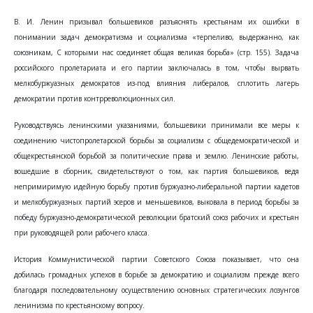
В. И. Ленин призывал большевиков разъяснять крестьянам их ошибки в
понимании задач демократизма и социализма «терпеливо, выдержанно, как
союзникам, С которыми нас соединяет общая великая борьба» (стр. 155). Задача
российского пролетариата и его партии заключалась в том, чтобы вырвать
мелкобуржуазных демократов из-под влияния либералов, сплотить лагерь
демократии против контрреволюционных сил.
Руководствуясь ленинскими указаниями, большевики принимали все меры к
соединению чистопролетарской борьбы за социализм с общедемократической и
общекрестьянской борьбой за политические права и землю. Ленинские работы,
вошедшие в сборник, свидетельствуют о том, как партия большевиков, ведя
непримиримую идейную борьбу против буржуазно-либеральной партии кадетов
и мелкобуржуазных партий эсеров и меньшевиков, выковала в период борьбы за
победу буржуазно-демократической революции братский союз рабочих и крестьян
при руководящей роли рабочего класса.
История Коммунистической партии Советского Союза показывает, что она
добилась громадных успехов в борьбе за демократию и социализм прежде всего
благодаря последовательному осуществлению основных стратегических лозунгов
ленинизма по крестьянскому вопросу.