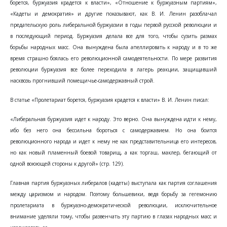
борется, буржуазия крадется к власти», «Отношение к буржуазным партиям»,
«Кадеты и демократия» и другие показывают, как В. И. Ленин разоблачал
предательскую роль либеральной буржуазии в годы первой русской революции и
в последующий период. Буржуазия делала все для того, чтобы сузить размах
борьбы народных масс. Она вынуждена была апеллировать к народу и в то же
время страшно боялась его революционной самодеятельности. По мере развития
революции буржуазия все более переходила в лагерь реакции, защищавший
насквозь прогнивший помещичье-самодержавный строй.
В статье «Пролетариат борется, буржуазия крадется к власти» В. И. Ленин писал:
«Либеральная буржуазия идет к народу. Это верно. Она вынуждена идти к нему,
ибо без него она бессильна бороться с самодержавием. Но она боится
революционного народа и идет к нему не как представительница его интересов,
но как новый пламенный боевой товарищ, а как торгаш, маклер, бегающий от
одной воюющей стороны к другой» (стр. 129).
Главная партия буржуазных либералов (кадеты) выступала как партия соглашения
между царизмом и народом. Поэтому большевики, ведя борьбу за гегемонию
пролетариата в буржуазно-демократической революции, исключительное
внимание уделяли тому, чтобы развенчать эту партию в глазах народных масс и