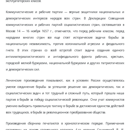
эксплуататорских классов.
Коммунистические и рабочие партии — верные защитники национальных и
демократических интересов народов всех стран. В Декларации Совещания
коммунистических и рабочих партий социалистических стран, состоявшегося в
Москве 14 — 16 ноября 1657 г., отмечается, что перед рабочим классом, перед
народами многих стран все еще стоят исторические задачи борьбы за
национальную независимость, против колониальной агрессии и феодального
гнета. В этих странах со всей остротой стоит задача создания единого
антиимпериалистического и антифеодального фронта рабочих, крестьян,
городской мелкой буржуазии, национальной буржуазии и других патриотических
и демократических сил.
Ленинские произведения показывают, как в условиях России осуществлялось
умелое соединение борьбы за успешное решение как демократических, так и
социалистических задач и тот трудный и сложный путь, который прошла наша
партия в борьбе за победу социалистической революции. Они учат коммунистов
умению выбирать правильную тактику в борьбе за достижение единства действий
всех трудящихся, в борьбе за революционное преобразование общества.
Произведения сборника печатаются в хронологическом порядке. Примечания
составлены на основе справочного аппарата 4-го издания Сочинений В. И.