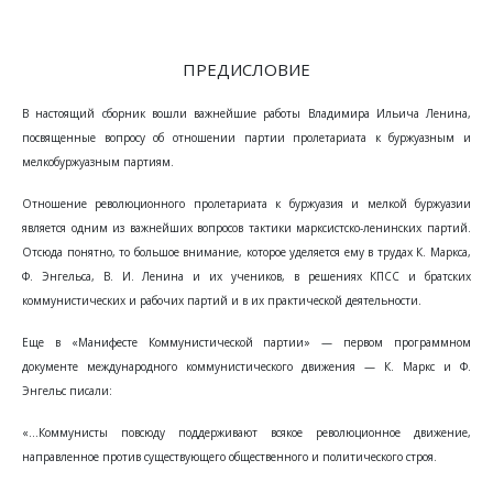
ПРЕДИСЛОВИЕ
В настоящий сборник вошли важнейшие работы Владимира Ильича Ленина,
посвященные вопросу об отношении партии пролетариата к буржуазным и
мелкобуржуазным партиям.
Отношение революционного пролетариата к буржуазия и мелкой буржуазии
является одним из важнейших вопросов тактики марксистско-ленинских партий.
Отсюда понятно, то большое внимание, которое уделяется ему в трудах К. Маркса,
Ф. Энгельса, В. И. Ленина и их учеников, в решениях КПСС и братских
коммунистических и рабочих партий и в их практической деятельности.
Еще в «Манифесте Коммунистической партии» — первом программном
документе международного коммунистического движения — К. Маркс и Ф.
Энгельс писали:
«...Коммунисты повсюду поддерживают всякое революционное движение,
направленное против существующего общественного и политического строя.