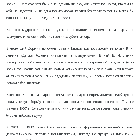
временных союзов хотя бы и с ненадежными людьми может только тот, кто сам на
себя не надеется, и ни одна политическая партия без таких союзов не могла бы
существовать» (Соч., 4 изд., т. 5, стр. 334).
Из этого мудрого ленинского указания исходили и исходят наша партия и
коммунистические и рабочие партии зарубежных стран.
В настоящий сборник включена глава «Никаких компромиссов?» из книги В. И.
Ленина «Детская болезнь «левизны» в коммунизме». В ней В. И. Ленин
всесторонне разбирает ошибки левых коммунистов германской и других (в то
время только еще возникших) коммунистических партий, заключавшиеся в отказе
от всяких союзов и соглашений с другими партиями, и напоминает в связи с этим
историю большевизма.
Известно, что наша партия всегда вела самую непримиримую идейную и
политическую борьбу против партии «социалистов-революционеров». Тем не
менее в 1907 г. большевики заключили с ними на короткое время политический
блок на выборах в Думу.
В 1903 — 1912 годах большевики состояли формально в единой социал-
демократической партии с меньшевиками, никогда не прекращая идейной и