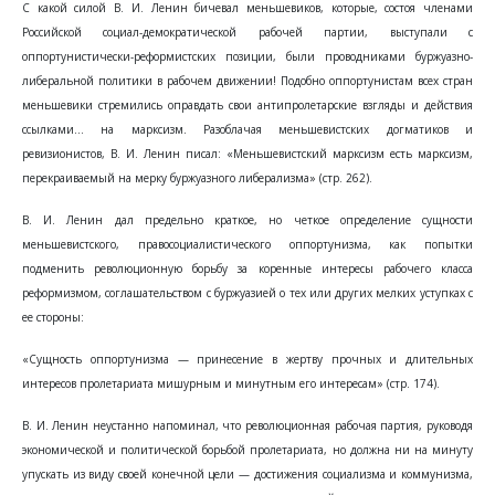
С какой силой В. И. Ленин бичевал меньшевиков, которые, состоя членами
Российской социал-демократической рабочей партии, выступали с
оппортунистически-реформистских позиции, были проводниками буржуазно-
либеральной политики в рабочем движении! Подобно оппортунистам всех стран
меньшевики стремились оправдать свои антипролетарские взгляды и действия
ссылками... на марксизм. Разоблачая меньшевистских догматиков и
ревизионистов, В. И. Ленин писал: «Меньшевистский марксизм есть марксизм,
перекраиваемый на мерку буржуазного либерализма» (стр. 262).
В. И. Ленин дал предельно краткое, но четкое определение сущности
меньшевистского, правосоциалистического оппортунизма, как попытки
подменить революционную борьбу за коренные интересы рабочего класса
реформизмом, соглашательством с буржуазией о тех или других мелких уступках с
ее стороны:
«Сущность оппортунизма — принесение в жертву прочных и длительных
интересов пролетариата мишурным и минутным его интересам» (стр. 174).
В. И. Ленин неустанно напоминал, что революционная рабочая партия, руководя
экономической и политической борьбой пролетариата, но должна ни на минуту
упускать из виду своей конечной цели — достижения социализма и коммунизма,