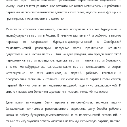
коммунизма является решительное отстаивание коммунистическими и рабочими
партиями марксистско-ленинского единства своих рядов, недопущение фракции и
группировок, подрывающих это единство.
Материалы сборника показывают, почему потерпели крах все буржуазные и
мелкобуржуазные партии в России. В течение десятилетий и особенно в период
перехода от Февральской буржуазно-демократической к Октябрьской
социалистической революции народные массы практически испытали
существовавшие в России партии. Они на деле увидели, что представляют собой
черносотенная партия помещиков, кадетская партия — главная партия буржуазии,
а также мелкобуржуазные, соглашательские партии меньшевиков и эсеров.
Отвернувшись от этих антинародных партий, рабочие, крестьяне и
прогрессивные элементы интеллигенции смело пошли за партией большевиков,
партией Ленина, считая ее подлинно народной, подлинно революционной. И
они, как показывает более чем сорокалетняя история, не ошиблись в этом.
Даже враги вынуждены были признать непоколебимую верность партии
большевиков принципам революционного марксизма, делу борьбы рабочего
класса за победу буржуазно-демократической и социалистической революций. В
связи с этим буржуазная печать клеветала на Коммунистическую партию, пытаясь