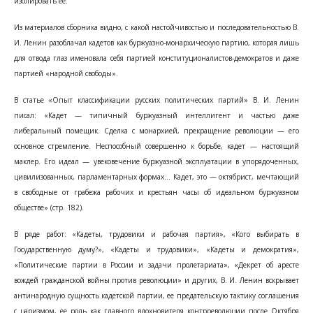
изолировать ее.
Из материалов сборника видно, с какой настойчивостью и последовательностью В.
И. Ленин разоблачал кадетов как буржуазно-монархическую партию, которая лишь
для отвода глаз именовала себя партией конституционалистов-демократов и даже
партией «народной свободы».
В статье «Опыт классификации русских политических партий» В. И. Ленин
писал: «Кадет — типичный буржуазный интеллигент и частью даже
либеральный помещик. Сделка с монархией, прекращение революции — его
основное стремление. Неспособный совершенно к борьбе, кадет — настоящий
маклер. Его идеал — увековечение буржуазной эксплуатации в упорядоченных,
цивилизованных, парламентарных формах... Кадет, это — октябрист, мечтающий
в свободные от грабежа рабочих и крестьян часы об идеальном буржуазном
обществе» (стр. 182).
В ряде работ: «Кадеты, трудовики и рабочая партия», «Кого выбирать в
Государственную думу?», «Кадеты и трудовики», «Кадеты и демократия»,
«Политические партии в России и задачи пролетариата», «Декрет об аресте
вождей гражданской войны против революции» и других, В. И. Ленин вскрывает
антинародную сущность кадетской партии, ее предательскую тактику соглашения
с царизмом, ее роль как главного вдохновителя контрреволюции после Октября