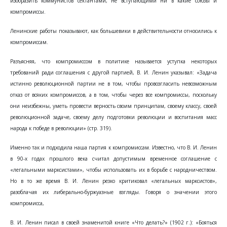
изобразить коммунистов сектантами, не вступающими ни в какие союзы и
компромиссы.
Ленинские работы показывают, как большевики в действительности относились к
компромиссам.
Разъясняя, что компромиссом в политике называется уступка некоторых
требований ради соглашения с другой партией, В. И. Ленин указывал: «Задача
истинно революционной партии не в том, чтобы провозгласить невозможным
отказ от всяких компромиссов, а в том, чтобы через все компромиссы, поскольку
они неизбежны, уметь провести верность своим принципам, своему классу, своей
революционной задаче, своему делу подготовки революции и воспитания масс
народа к победе в революции» (стр. 319).
Именно так и подходила наша партия к компромиссам. Известно, что В. И. Ленин
в 90-х годах прошлого века считал допустимым временное соглашение с
«легальными марксистами», чтобы использовать их в борьбе с народничеством.
Но в то же время В. И. Ленин резко критиковал «легальных марксистов»,
разоблачая их либерально-буржуазные взгляды. Говоря о значении этого
компромисса,
В. И. Ленин писал в своей знаменитой книге «Что делать?» (1902 г.): «Бояться