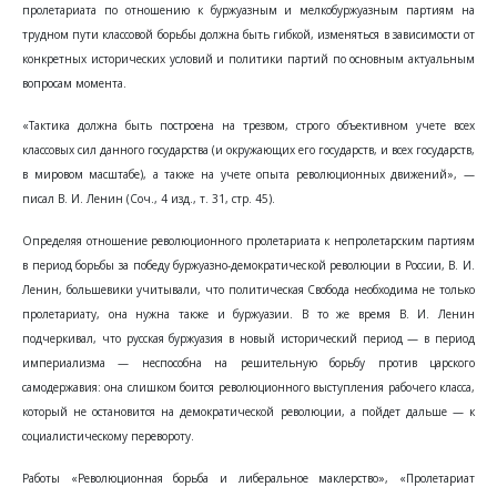
пролетариата по отношению к буржуазным и мелкобуржуазным партиям на
трудном пути классовой борьбы должна быть гибкой, изменяться в зависимости от
конкретных исторических условий и политики партий по основным актуальным
вопросам момента.
«Тактика должна быть построена на трезвом, строго объективном учете всех
классовых сил данного государства (и окружающих его государств, и всех государств,
в мировом масштабе), а также на учете опыта революционных движений», —
писал В. И. Ленин (Соч., 4 изд., т. 31, стр. 45).
Определяя отношение революционного пролетариата к непролетарским партиям
в период борьбы за победу буржуазно-демократической революции в России, В. И.
Ленин, большевики учитывали, что политическая Свобода необходима не только
пролетариату, она нужна также и буржуазии. В то же время В. И. Ленин
подчеркивал, что русская буржуазия в новый исторический период — в период
империализма — неспособна на решительную борьбу против царского
самодержавия: она слишком боится революционного выступления рабочего класса,
который не остановится на демократической революции, а пойдет дальше — к
социалистическому перевороту.
Работы «Революционная борьба и либеральное маклерство», «Пролетариат