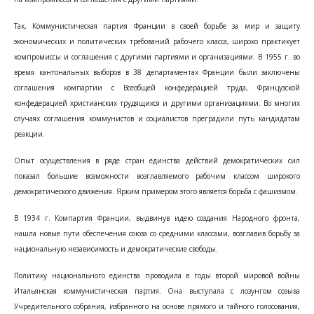
Так, Коммунистическая партия Франции в своей борьбе за мир и защиту
экономических и политических требований рабочего класса, широко практикует
компромиссы и соглашения с другими партиями и организациями. В 1955 г. во
время кантональных выборов в 38 департаментах Франции были заключены
соглашения компартии с Всеобщей конфедерацией труда, Французской
конфедерацией христианских трудящихся и другими организациями. Во многих
случаях соглашения коммунистов и социалистов преградили путь кандидатам
реакции.
Опыт осуществления в ряде стран единства действий демократических сил
показал большие возможности возглавляемого рабочим классом широкого
демократического движения. Ярким примером этого является борьба с фашизмом.
В 1934 г. Компартия Франции, выдвинув идею создания Народного фронта,
нашла новые пути обеспечения союза со средними классами, возглавив борьбу за
национальную независимость и демократические свободы.
Политику национального единства проводила в годы второй мировой войны
Итальянская коммунистическая партия. Она выступала с лозунгом созыва
Учредительного собрания, избранного на основе прямого и тайного голосования,