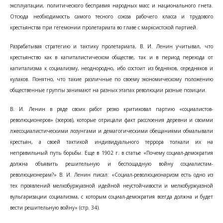
эксплуатации, политического бесправия народных масс и национального гнета.
Отсюда необходимость самого тесного союза рабочего класса и трудового
крестьянства при гегемонии пролетариата во главе с марксистской партией.
Разрабатывая стратегию и тактику пролетариата, В. И. Ленин учитывал, что
крестьянство как в капиталистическом обществе, так и в период перехода от
капитализма к социализму, неоднородно, ибо состоит из бедняков, середняков и
кулаков. Понятно, что такие различные по своему экономическому положению
общественные группы занимают на разных этапах революции разные позиции.
В. И. Ленин в ряде своих работ резко критиковал партию «социалистов-
революционеров» (эсеров), которые отрицали факт расслоения деревни и своими
лжесоциалистическими лозунгами и демагогическими обещаниями обмалывали
крестьян, а своей тактикой индивидуального террора толкали их на
неправильный путь борьбы. Еще в 1902 г. в статье «Почему социал-демократия
должна объявить решительную и беспощадную войну социалистам-
революционерам?» В. И. Ленин писал: «Социал-революционаризм есть одно из
тех проявлений мелкобуржуазной идейной неустойчивости и мелкобуржуазной
вульгаризации социализма, с которым социал-демократия всегда должна и будет
вести решительную войну» (стр. 34).