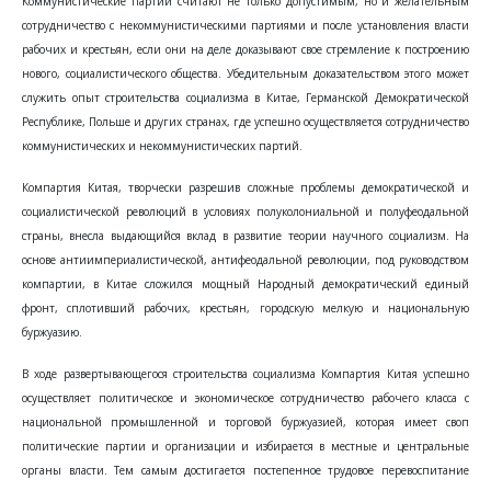
Коммунистические партии считают не только допустимым, но и желательным
сотрудничество с некоммунистическими партиями и после установления власти
рабочих и крестьян, если они на деле доказывают свое стремление к построению
нового, социалистического общества. Убедительным доказательством этого может
служить опыт строительства социализма в Китае, Германской Демократической
Республике, Польше и других странах, где успешно осуществляется сотрудничество
коммунистических и некоммунистических партий.
Компартия Китая, творчески разрешив сложные проблемы демократической и
социалистической революций в условиях полуколониальной и полуфеодальной
страны, внесла выдающийся вклад в развитие теории научного социализм. На
основе антиимпериалистической, антифеодальной революции, под руководством
компартии, в Китае сложился мощный Народный демократический единый
фронт, сплотивший рабочих, крестьян, городскую мелкую и национальную
буржуазию.
В ходе развертывающегося строительства социализма Компартия Китая успешно
осуществляет политическое и экономическое сотрудничество рабочего класса с
национальной промышленной и торговой буржуазией, которая имеет своп
политические партии и организации и избирается в местные и центральные
органы власти. Тем самым достигается постепенное трудовое перевоспитание