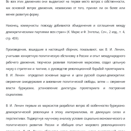
Во всех этих движениях они выдвигают на первое место вопрос о собственности,
как основной вопрос движения, независимо от того, принял ли он более или
менее развитую форму.
Наконец, коммунисты повсюду добиваются объединения и соглашения между
демократическими партиями всех стран» (К. Маркс и Ф. Энгельс, Соч., 2 изд., т. 4,
стр. 459).
Произведения, вошедшие в настоящий сборник, показывают, как В. И. Ленин,
учитывая конкретную политическую обстановку в России и опыт международного
рабочего движения, творчески развивая положения марксизма, создал цельную
науку о стратегии и тактике, о руководстве революционной борьбой пролетариата.
В. И. Ленин определил основные задачи и цели русской социал-демократии:
свержение самодержавия и завоевание политической свободы, затем — свержение
власти буржуазии, установление диктатуры пролетариата и построение
социализма.
В. И. Ленин первым из марксистов разработал вопрос об особенностях буржуазно-
демократической революции в эпоху империализма, ее движущих силах и
перспективах. Подвергнув научному анализу условия социально-экономического и
политического развития России и обобщив опыт мирового революционного