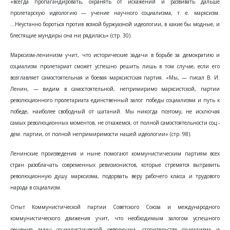
«всегда пропагандировать, охранять от искажений и развивать дальше
пролетарскую идеологию — учение научного социализма, т. е. марксизм.
...Неустанно бороться против всякой буржуазной идеологии, в какие бы модные, и
блестящие мундиры она ни рядилась» (стр. 30).
Марксизм-ленинизм учит, что исторические задачи в борьбе за демократию и
социализм пролетариат сможет успешно решить лишь в том случае, если его
возглавляет самостоятельная и боевая марксистская партия. «Мы, — писал В. И.
Ленин, — видим в самостоятельной, непримиримо марксистской, партии
революционного пролетариата единственный залог победы социализма и путь к
победе, наиболее свободный от шатаний. Мы никогда поэтому, не исключая
самых революционных моментов, не откажемся, от полной самостоятельности соц.-
дем. партии, от полной непримиримости нашей идеологии» (стр. 98).
Ленинские произведения и ныне помогают коммунистическим партиям всех
стран разоблачать современных ревизионистов, которые стремятся вытравить
революционную душу марксизма, подорвать веру рабочего класса и трудового
народа в социализм.
Опыт Коммунистической партии Советского Союза и международного
коммунистического движения учит, что необходимым залогом успешного
решения задач социалистической революции, строительства социализма и