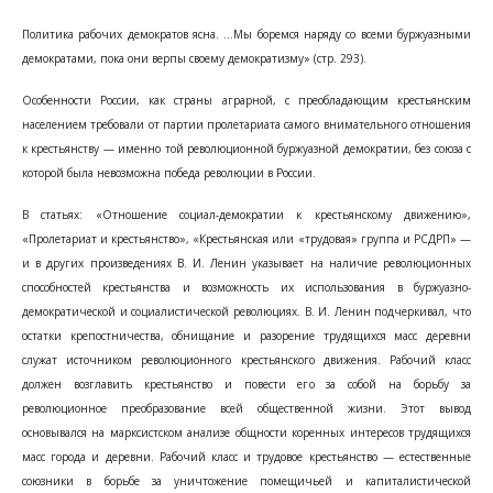
Политика рабочих демократов ясна. ...Мы боремся наряду со всеми буржуазными
демократами, пока они верпы своему демократизму» (стр. 293).
Особенности России, как страны аграрной, с преобладающим крестьянским
населением требовали от партии пролетариата самого внимательного отношения
к крестьянству — именно той революционной буржуазной демократии, без союза с
которой была невозможна победа революции в России.
В статьях: «Отношение социал-демократии к крестьянскому движению»,
«Пролетариат и крестьянство», «Крестьянская или «трудовая» группа и РСДРП» —
и в других произведениях В. И. Ленин указывает на наличие революционных
способностей крестьянства и возможность их использования в буржуазно-
демократической и социалистической революциях. В. И. Ленин подчеркивал, что
остатки крепостничества, обнищание и разорение трудящихся масс деревни
служат источником революционного крестьянского движения. Рабочий класс
должен возглавить крестьянство и повести его за собой на борьбу за
революционное преобразование всей общественной жизни. Этот вывод
основывался на марксистском анализе общности коренных интересов трудящихся
масс города и деревни. Рабочий класс и трудовое крестьянство — естественные
союзники в борьбе за уничтожение помещичьей и капиталистической