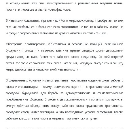
за объединение всех сил, заинтересованных в решительном ведении воины
против гитлеровцев и итальянских фашистов.
В наши дни социализм, превратившийся в мировую систему, приобретает во всех
странах все большее и большее число сторонников не только в рабочем классе, но
и среди прогрессивных элементов из других классов и интеллигенции.
Обострение противоречии капитализма и ослабление позиций реакционной
буржуазии приводят к падению влияния правых лидеров социал-демократии
среди народных масс. Растет тяга рабочего класса к единству. Со всей остротой
встает вопрос о сплочении всех слоев населения, могущих выступить в защиту
мира, демократии и национальной независимости.
В современных условиях имеется реальная перспектива создания союза рабочего
класса и его авангарда — коммунистических партий — с крестьянством и мелкой
городской буржуазией для борьбы за демократические и социалистические
преобразования общества. В союзе с демократическими партиями коммунисты
смогут добиться объединения вокруг рабочего класса трудящегося крестьянства,
городских слоев, интеллигенции, а это необходимое условие завоевания власти
рабочим классом, в том числе и мирным парламентским путем.