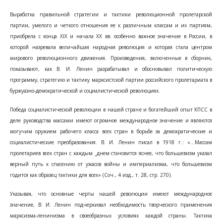
Выработка правильной стратегии и тактики революционной пролетарской
партии, умелого и четкого отношения ее к различным классам и их партиям,
приобрела с конца XIX и начала XX вв. особенно важное значение в России, в
которой назревала величайшая народная революция и которая стала центром
мирового революционного движения. Произведения, включенные в сборник,
показывают, как В. И. Ленин разрабатывал и обосновывал политическую
программу, стратегию и тактику марксистской партии российского пролетариата в
буржуазно-демократической и социалистической революциях.
Победа социалистической революции в нашей стране и богатейший опыт КПСС в
деле руководства массами имеют огромное международное значение и являются
могучим оружием рабочего класса всех стран в борьбе за демократические и
социалистические преобразования. В. И. Ленин писал в 1918 г.: «...Массам
пролетариев всех стран с каждым _днем становится яснее, что большевизм указал
верный путь к спасению от ужасов войны и империализма, что большевизм
годится как образец тактики для всех» (Соч., 4 изд., т. 28, стр. 270).
Указывая, что основные черты нашей революции имеют международное
значение, В. И. Ленин подчеркивал необходимость творческого применения
марксизма-ленинизма в своеобразных условиях каждой страны. Тактика