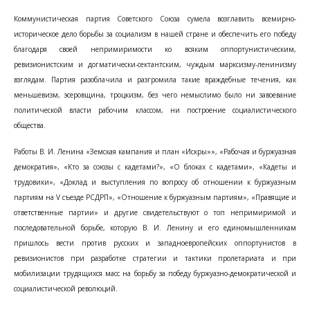
Коммунистическая партия Советского Союза сумела возглавить всемирно-
историческое дело борьбы за социализм в нашей стране и обеспечить его победу
благодаря своей непримиримости ко всяким оппортунистическим,
ревизионистским и догматически-сектантским, чуждым марксизму-ленинизму
взглядам. Партия разоблачила и разгромила такие враждебные течения, как
меньшевизм, эсеровщина, троцкизм, без чего немыслимо было ни завоевание
политической власти рабочим классом, ни построение социалистического
общества.
Работы В. И. Ленина «Земская кампания и план «Искры»», «Рабочая и буржуазная
демократия», «Кто за союзы с кадетами?», «О блоках с кадетами», «Кадеты и
трудовики», «Доклад и выступления по вопросу об отношении к буржуазным
партиям на V съезде РСДРП», «Отношение к буржуазным партиям», «Правящие и
ответственные партии» и другие свидетельствуют о топ непримиримой и
последовательной борьбе, которую В. И. Ленину и его единомышленникам
пришлось вести против русских и западноевропейских оппортунистов в
ревизионистов при разработке стратегии и тактики пролетариата и при
мобилизации трудящихся масс на борьбу за победу буржуазно-демократической и
социалистической революций.