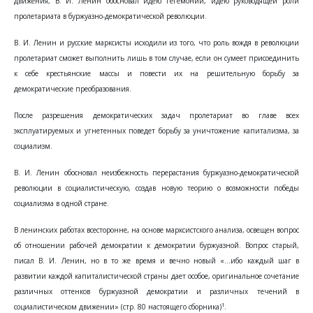
движения, В. И. Ленин обосновал идею гегемонии, идею руководящей роли
пролетариата в буржуазно-демократической революции.
В. И. Ленин и русские марксисты исходили из того, что роль вождя в революции
пролетариат сможет выполнить лишь в том случае, если он сумеет присоединить
к себе крестьянские массы и повести их на решительную борьбу за
демократические преобразования.
После разрешения демократических задач пролетариат во главе всех
эксплуатируемых и угнетенных поведет борьбу за уничтожение капитализма, за
социализм.
В. И. Ленин обосновал неизбежность перерастания буржуазно-демократической
революции в социалистическую, создав новую теорию о возможности победы
социализма в одной стране.
В ленинских работах всесторонне, на основе марксистского анализа, освещен вопрос
об отношении рабочей демократии к демократии буржуазной. Вопрос старый,
писал В. И. Ленин, но в то же время и вечно новый «...ибо каждый шаг в
развитии каждой капиталистической страны дает особое, оригинальное сочетание
различных оттенков буржуазной демократии и различных течений в
1
социалистическом движении» (стр. 80 настоящего сборника)
.