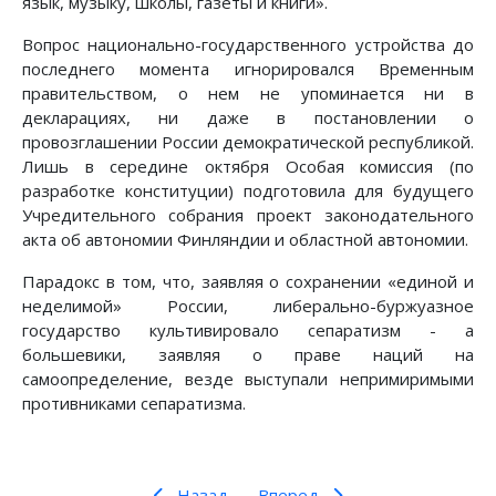
язык, музыку, школы, газеты и книги».
Вопрос национально-государственного устройства до
последнего момента игнорировался Временным
правительством, о нем не упоминается ни в
декларациях, ни даже в постановлении о
провозглашении России демократической республикой.
Лишь в середине октября Особая комиссия (по
разработке конституции) подготовила для будущего
Учредительного собрания проект законодательного
акта об автономии Финляндии и областной автономии.
Парадокс в том, что, заявляя о сохранении «единой и
неделимой» России, либерально-буржуазное
государство культивировало сепаратизм - а
большевики, заявляя о праве наций на
самоопределение, везде выступали непримиримыми
противниками сепаратизма.
Назад
Вперед