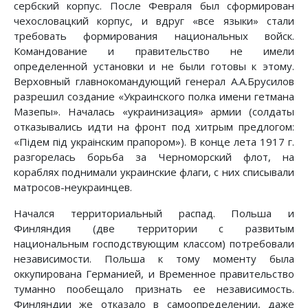
сербский корпус. После Февраля был сформирован
чехословацкий корпус, и вдруг «все языки» стали
требовать формирования национальных войск.
Командование и правительство не имели
определенной установки и не были готовы к этому.
Верховный главнокомандующий генерал А.А.Брусилов
разрешил создание «Украинского полка имени гетмана
Мазепы». Началась «украинизация» армии (солдаты
отказывались идти на фронт под хитрым предлогом:
«Пiдем пiд украiнским прапором»). В конце лета 1917 г.
разгорелась борьба за Черноморский флот, на
кораблях поднимали украинские флаги, с них списывали
матросов-неукраинцев.
Начался территориальный распад. Польша и
Финляндия (две территории с развитым
национальным господствующим классом) потребовали
независимости. Польша к тому моменту была
оккупирована Германией, и Временное правительство
туманно пообещало признать ее независимость.
Финляндии же отказало в самоопределении, даже