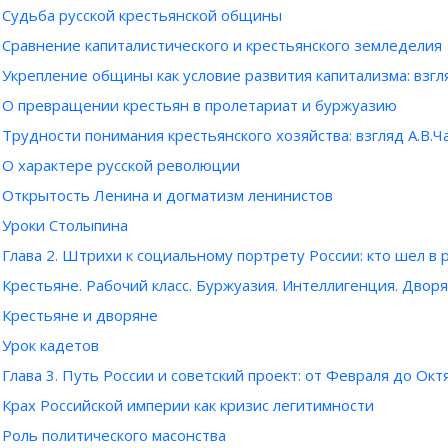
Судьба русской крестьянской общины
Сравнение капиталистического и крестьянского земледелия
Укрепление общины как условие развития капитализма: взгля
О превращении крестьян в пролетариат и буржуазию
Трудности понимания крестьянского хозяйства: взгляд А.В.Ч
О характере русской революции
Открытость Ленина и догматизм ленинистов
Уроки Столыпина
Глава 2. Штрихи к социальному портрету России: кто шел в
Крестьяне. Рабочий класс. Буржуазия. Интеллигенция. Дворя
Крестьяне и дворяне
Урок кадетов
Глава 3. Путь России и советский проект: от Февраля до Октя
Крах Российской империи как кризис легитимности
Роль политического масонства