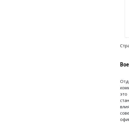
Стр
Во
Отд
ком
это
ста
вли
сов
офи