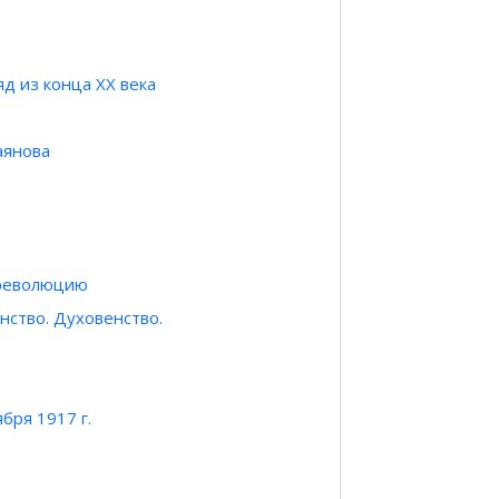
д из конца ХХ века
аянова
 революцию
нство. Духовенство.
бря 1917 г.