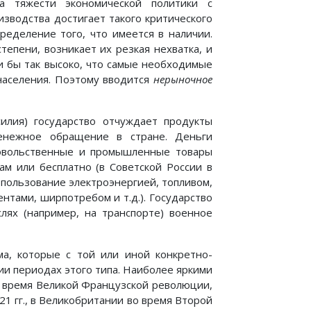
а тяжести экономической политики с
оизводства достигает такого критического
ределение того, что имеется в наличии.
епени, возникает их резкая нехватка, и
и бы так высоко, что самые необходимые
населения. Поэтому вводится
нерыночное
илия) государство отчуждает продукты
денежное обращение в стране. Деньги
овольственные и промышленные товары
ам или бесплатно (в Советской России в
 пользование электроэнергией, топливом,
нтами, ширпотребом и т.д.). Государство
лях (например, на транспорте) военное
ма, которые с той или иной конкретно-
ии периодах этого типа. Наиболее яркими
о время Великой Французской революции,
1 гг., в Великобритании во время Второй