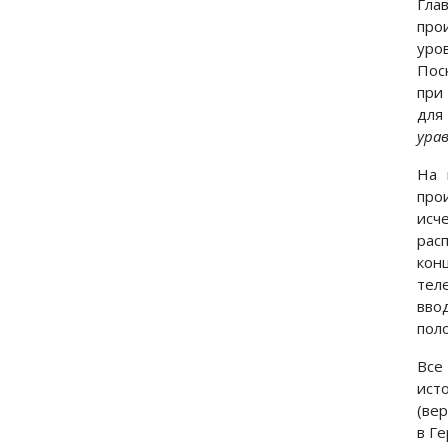
Гла
про
уро
Пос
при
для
ура
На 
про
исч
рас
кон
тел
вво
пол
Все
ист
(ве
в Г