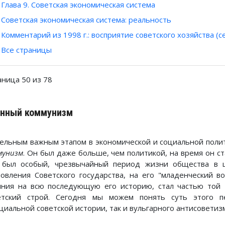
Глава 9. Советская экономическая система
Советская экономическая система: реальность
Комментарий из 1998 г.: восприятие советского хозяйства (с
Все страницы
аница 50 из 78
енный коммунизм
ельным важным этапом в экономической и социальной полит
мунизм
. Он был даже больше, чем политикой, на время он 
 был особый, чрезвычайный период жизни общества в ц
новления Советского государства, на его "младенческий в
яния на всю последующую его историю, стал частью той 
етский строй. Сегодня мы можем понять суть этого п
циальной советской истории, так и вульгарного антисоветиз