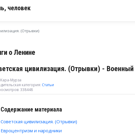
ь, человек
вилизация. (Отрывки)
иги о Ленине
ветская цивилизация. (Отрывки) - Военны
 Кара-Мурза
дительская категория:
Статьи
росмотров: 338448
Содержание материала
Советская цивилизация. (Отрывки)
Евроцентризм и народники