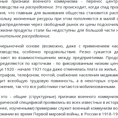
вные признаки военного коммунизма - перенос центр
изводства на
распределение
. Это происходит, когда спад пр
вня, что главным для выживания общества становится расп
кольку жизненные ресурсы при этом пополняются в малой ст
 распределении через свободный рынок их цены подскочил
 жизни продукты стали бы недоступны для большой части 
внительное распределение
.
нерыночной основе (возможно, даже с применением нас
изводства, особенно продовольствие. Резко сужается 
езают во взаимоотношениях между предприятиями. Прод
пределяются по карточкам - по фиксированным низким цен
це 1920 - начале 1921 года даже отменялась плата за жилье,
еграфом, телефоном, почтой, снабжение населения медикаме
дит всеобщую трудовую повинность, а в некоторых отрас
ожение, так что все работники считаются мобилизованными.
 это - общие (структурные) признаки военного коммуниз
орической спецификой проявились во всех известных в истор
рнее, изученными) примерами служит военный коммунизм в
ермании во время Первой мировой войны, в России в 1918-192