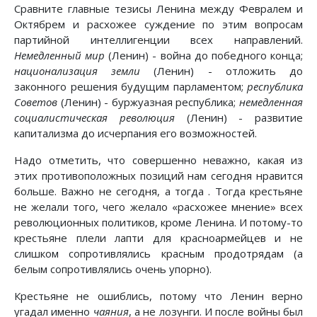
Сравните главные тезисы Ленина между Февралем и
Октябрем и расхожее суждение по этим вопросам
партийной интеллигенции всех направлений.
Немедленный мир
(Ленин) - война до победного конца;
национализация земли
(Ленин) - отложить до
законного решения будущим парламентом;
республика
Советов
(Ленин) - буржуазная республика;
немедленная
социалистическая революция
(Ленин) - развитие
капитализма до исчерпания его возможностей.
Надо отметить, что совершенно неважно, какая из
этих противоположных позиций нам сегодня нравится
больше. Важно не сегодня, а тогда . Тогда крестьяне
не желали того, чего желало «расхожее мнение» всех
революционных политиков, кроме Ленина. И потому-то
крестьяне плели лапти для красноармейцев и не
слишком сопротивлялись красным продотрядам (а
белым сопротивлялись очень упорно).
Крестьяне не ошиблись, потому что Ленин верно
угадал именно
чаяния
, а не лозунги. И после войны был