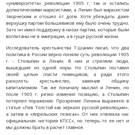
«университета» революции 1905 г. так и остались
догматическими марксистами, а Ленин был марксистом
творческим и отошел от догм. Хотя убеждать даже
верхушку партии большевиков ему было очень трудно.
Зато он имел поддержку в низах партии, которые были
воспитаны не в эмиграции, а в гуще русской жизни.
Исследователь крестьянства Т.Шанин писал, что два
политика в России верно поняли суть революции 1905
г. - Столыпин и Ленин. В них и стреляли люди,
вышедшие из одной норы. Но Столыпин поставил
своей целью спасти помещиков, а ради этого
расколоть крестьянство, заменив общину
капитализмом. Так же поначалу мыслил и Ленин, но
после 1905 г. резко изменил позицию, а Столыпин
потерпел поражение. Прозрение Ленина выражено в
статье «Лев Толстой как зеркало русской революции»,
а затем в «Апрельских тезисах». От них отвлекла нас
официальная «история КПСС», но теперь-то ее нет и
мы должны брать в расчет главное.