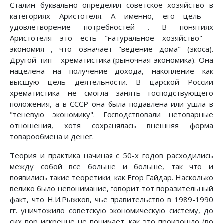
Сталин буквально определил советское хозяйство в
категориях Аристотеля. А именно, его цель -
удовлетворение потребностей . В понятиях
Аристотеля это есть "натуральное хозяйство" -
экономия , что означает "ведение дома" (зкоса).
Другой тип - хрематистика (рыночная экономика). Она
нацелена на получение дохода, накопление как
высшую цель деятельности. В царской России
хрематистика не смогла занять господствующего
положения, а в СССР она была подавлена или ушла в
"теневую экономику". Господствовали нетоварные
отношения, хотя сохранялась внешняя форма
товарообмена и денег.
Теория и практика начиная с 50-х годов расходились
между собой все больше и больше, так что и
появились такие теоретики, как Егор Гайдар. Насколько
велико было непонимание, говорит тот поразительный
факт, что Н.И.Рыжков, чье правительство в 1989-1990
гг. уничтожило советскую экономическую систему, до
сих пор искренне не понимает, как это произошло (во