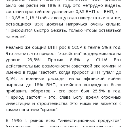
было бы расти на 18% в год. Это нетрудно видеть,
составив простейшее уравнение: 0,85 ВНП х = ВНП; х =
1 : 0,85 = 1,18. Чтобы к концу года наверстать изъятие,
остающиеся 85% должны напрячься очень сильно.
"Приходится быстро бежать, только чтобы оставаться
на месте".
Реально же общий ВНП рос в СССР в темпе 5% в год.
Это значит, что прирост "хозяйства" поддерживался на
уровне 23,5%! Против 8,6% у США! Вот
действительные возможности советской экономики. И
именно в годы "застоя", когда прирост ВНП "упал" до
3,5%, а военные расходы из-за афганской войны
выросли до 18% ВНП, хозяйство вынуждено было
прибавить оборотов - его рост был 25,5% в год.
"Пеpиод застоя" - это, слава Богу, вpемя огpомных
инвестиций и стpоительства. Это никак не вяжется с
самим понятием "кpизис".
В 1996 г. рынок всех "инвестиционных продуктов"
(материалов для капитального строительства и