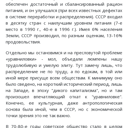
обеспечен достаточный и сбалансированный рацион
питания, и он улучшался (при всех известных дефектах
в системе переработки и распределения). СССР входил
в десятку стpан с наилучшим уpовнем питания (7-е
место в 1990 г., 40-е в 1996 г.). Имея 6% населения
Земли, СССР производил, по pазным оценкам, 13-16%
продовольствия.
Отдельно мы остановимся и на пресловутой проблеме
«уравниловки» - мол, объедали люмпены нашу
трудолюбивую и умелую элиту. Тут замечу лишь, что
распределение не по труду, а по едокам, в той или
иной мере присуще всем обществам. К минимуму оно
было сведено, на короткий исторический период, лишь
на Западе, в эпоху "дикого капитализма", но и там
произошел впечатляющий откат к "уравниловке".
Конечно, ее культурная, даже антропологическая
основа была иной, чем в СССР, но с экономической
точки зрения это не так важно.
В 70-80-е годы советское общество стало в целом