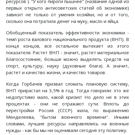
pесуpсов ). "У кого пироги пышнее" (название одной из
первых открыто антисоветских статей об экономике)
зависит не только от умения хозяйки, но и от того,
сколько она потратила денег на муку, масло и яйца.
Обобщенный показатель эффективности экономики -
темп роста валового национального продукта (ВНП). В
конце концов, все остальное вытекает из этого
показателя. Растет ВНП - значит, растет материальное
благосостояние, больше можно выделять средств на
спорт, культуру, науку (духовные блага). А значит,
растет и качество жизни, и качество товаров.
Когда Горбачев призвал сломать плановую систему,
ВНП прирастал на 3,5% в год. Тогда говорили: это же
недопустимо мало, какой кризис! Но дело не в этих
процентах - они не отражают сути. Вплоть до
перестройки Россия (СССР) жила, по выражению
Менделеева, "бытом военного времени". Иными
словами, лучшие ресурсы направлялись на военные
нужды - как бы мы ни оценивали сегодня эту политику.