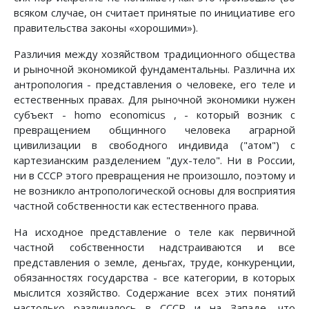
всяком случае, он считает принятые по инициативе его
правительства законы «хорошими»).
Различия между хозяйством традиционного общества
и рыночной экономикой фундаментальны. Различна их
антропология - представления о человеке, его теле и
естественных правах. Для рыночной экономики нужен
субъект - homo economicus , - который возник с
превращением общинного человека аграрной
цивилизации в свободного индивида ("атом") с
картезианским разделением "дух-тело". Ни в России,
ни в СССР этого превращения не произошло, поэтому и
не возникло антропологической основы для восприятия
частной собственности как естественного права.
На исходное представление о теле как первичной
частной собственности надстраиваются и все
представления о земле, деньгах, труде, конкуренции,
обязанностях государства - все категории, в которых
мыслится хозяйство. Содержание всех этих понятий
настолько различалось в СССР и на Западе, что