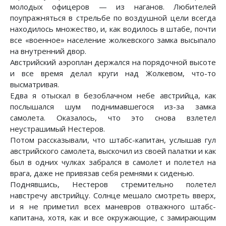
молодых офицеров — из наганов. Любителей
поупражняться в стрельбе по воздушной цели всегда
находилось множество, и, как водилось в штабе, почти
все «военное» население жолкевского замка высыпало
на внутренний двор.
Австрийский аэроплан держался на порядочной высоте
и все время делал круги над Жолкевом, что-то
высматривая.
Едва я отыскал в безоблачном небе австрийца, как
послышался шум поднимавшегося из-за замка
самолета. Оказалось, что это снова взлетел
неустрашимый Нестеров.
Потом рассказывали, что штабс-капитан, услышав гул
австрийского самолета, выскочил из своей палатки и как
был в одних чулках забрался в самолет и полетел на
врага, даже не привязав себя ремнями к сиденью.
Поднявшись, Нестеров стремительно полетел
навстречу австрийцу. Солнце мешало смотреть вверх,
и я не приметил всех маневров отважного штабс-
капитана, хотя, как и все окружающие, с замирающим