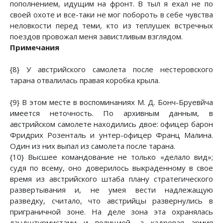
пополнением, идущим на фронт. В тыл я ехал не по
своей охоте и все-таки не мог побороть в себе чувства
неловкости перед теми, кто из теплушек встречных
поездов провожал меня завистливым взглядом.
Примечания
{8} У австрийского самолета после нестеровского
тарана отвалилась правая коробка крыла.
{9} В этом месте в воспоминаниях М. Д. Бонч-Бруевйча
имеется неточность. По архивным данным, в
австрийском самолете находились двое: офицер барон
Фридрих Розенталь и унтер-офицер Франц Малина.
Один из них выпал из самолета после тарана.
{10} Высшее командование не только «делало вид»;
судя по всему, оно доверилось выкраденному в свое
время из австрийского штаба плану стратегического
развертывания и, не умея вести надлежащую
разведку, считало, что австрийцы развернулись в
приграничной зоне. На деле зона эта охранялась
ландштурмистами и полицией, а кадровая армия