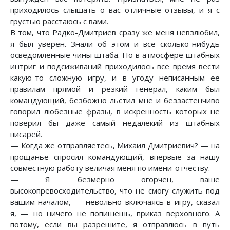
приходилось слышать о вас отличные отзывы, и я с
грустью расстаюсь с вами.
В том, что Радко-Дмитриев сразу же меня невзлюбил,
я был уверен. Знали об этом и все сколько-нибудь
осведомленные чины штаба. Но в атмосфере штабных
интриг и подсиживаний приходилось все время вести
какую-то сложную игру, и в угоду неписанным ее
правилам прямой и резкий генерал, каким был
командующий, безбожно льстил мне и беззастенчиво
говорил любезные фразы, в искренность которых не
поверил бы даже самый недалекий из штабных
писарей.
— Когда же отправляетесь, Михаил Дмитриевич? — на
прощанье спросил командующий, впервые за нашу
совместную работу величая меня по имени-отчеству.
— Я безмерно огорчен, ваше
высокопревосходительство, что не смогу служить под
вашим началом, — невольно включаясь в игру, сказал
я, — но ничего не попишешь, приказ верховного. А
потому, если вы разрешите, я отправлюсь в путь