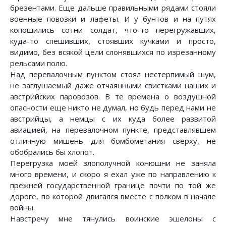
брезентами. Еще дальше правильными рядами стояли
военные повозки и лафеты. И у бунтов и на путях
копошились сотни солдат, что-то перегружавших,
куда-то спешивших, стоявших кучками и просто,
видимо, без всякой цели слонявшихся по изрезанному
рельсами полю.
Над перевалочным пунктом стоял нестерпимый шум,
не заглушаемый даже отчаянными свистками наших и
австрийских паровозов. В те времена о воздушной
опасности еще никто не думал, но будь перед нами не
австрийцы, а немцы с их куда более развитой
авиацией, на перевалочном пункте, представлявшем
отличную мишень для бомбометания сверху, не
обобрались бы хлопот.
Перегрузка моей злополучной конюшни не заняла
много времени, и скоро я ехал уже по направлению к
прежней государственной границе почти по той же
дороге, по которой двигался вместе с полком в начале
войны.
Навстречу мне тянулись воинские эшелоны с