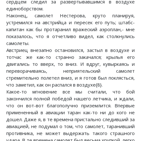
сердцем следил за развертывавшимся в воздухе
единоборством.
Наконец, самолет Нестерова, круто планируя,
устремился на австрийца и пересек его путь; штабс-
капитан как бы протаранил вражеский аэроплан,- мне
показалось, что я отчетливо видел, как столкнулись
самолеты.
Австриец внезапно остановился, застыл в воздухе и
тотчас же как-то странно закачался; крылья его
двигались то вверх, то вниз. И вдруг, кувыркаясь и
переворачиваясь, неприятельский самолет
стремительно полетел вниз, и я готов был поклясться,
что заметил, как он распался в воздухе{8}.
Какое-то мгновение все мы считали, что бой
закончился полной победой нашего летчика, и ждали,
что он вот-вот благополучно приземлится. Впервые
примененный в авиации таран как-то ни до кого не
дошел. Даже я, в те времена пристально следивший за
авиацией, не подумал о том, что самолет, таранивший
противника, не может выдержать такого страшного
удара. В те времена самолет был весьма хрупкой, легко