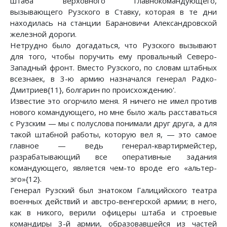
штаба верховного главнокомандующего,
вызывающего Рузского в Ставку, которая в те дни
находилась на станции Барановичи Александровской
железной дороги.
Нетрудно было догадаться, что Рузского вызывают
для того, чтобы поручить ему провальный Северо-
Западный фронт. Вместо Рузского, по словам штабных
всезнаек, в 3-ю армию назначался генерал Радко-
Дмитриев{11}, болгарин по происхождению'.
Известие это огорчило меня. Я ничего не имел против
нового командующего, но мне было жаль расставаться
с Рузским — мы с полуслова понимали друг друга, а для
такой штабной работы, которую вел я, — это самое
главное — ведь генерал-квартирмейстер,
разрабатывающий все оперативные задания
командующего, является чем-то вроде его «альтер-
эго»{12}.
Генерал Рузский был знатоком Галицийского театра
военных действий и австро-венгерской армии; в него,
как в никого, верили офицеры штаба и строевые
командиры 3-й армии, образовавшейся из частей