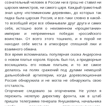
сознательный человек в России ни в грош не ставил ни
царских министров, ни самого царя. Каждый грамотный
знал цену «потемкинским деревням», до которых так
падка была царская Россия, и все-таки словно в какой-
то всеобщей игре все обманывали друг друга и самих
себя, истошно вопя о неизменном «процветании»
империи и непременных победах «российского
воинства». От всего этого тошнило, и я порой не
находил себе места в атмосфере сплошной лжи и
взаимного обмана.
Все время вспоминалась популярная сказка Андерсена
о новом платье короля. Король был гол, а придворные
восхищались его новым платьем, и то же самое
делалось на полях сражений под дулами немецкой
дальнобойной артиллерии, когда дореволюционная
Россия обнаружила и не могла не обнаружить свою
отсталость.
Огорчение следовало за огорчением. Не успел я
пережить нелепую директиву фронта, как в штаб
пришла телеграмма генерала Янушкевича, начальника