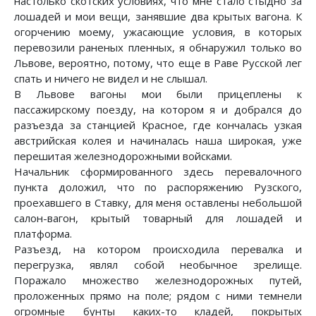
настолько скотских условиях, что мне стало стыдно за
лошадей и мои вещи, занявшие два крытых вагона. К
огорчению моему, ужасающие условия, в которых
перевозили раненых пленных, я обнаружил только во
Львове, вероятно, потому, что еще в Раве Русской лег
спать и ничего не видел и не слышал.
В Львове вагоны мои были прицеплены к
пассажирскому поезду, на котором я и добрался до
разъезда за станцией Красное, где кончалась узкая
австрийская колея и начиналась наша широкая, уже
перешитая железнодорожными войсками.
Начальник сформированного здесь перевалочного
пункта доложил, что по распоряжению Рузского,
проехавшего в Ставку, для меня оставлены небольшой
салон-вагон, крытый товарный для лошадей и
платформа.
Разъезд, на котором происходила перевалка и
перегрузка, являл собой необычное зрелище.
Поражало множество железнодорожных путей,
проложенных прямо на поле; рядом с ними темнели
огромные бунты каких-то кладей, покрытых