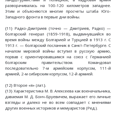
разворачивалась на 100-120 километров западнее.
Этим и объясняются многие просчеты штаба Юго-
Западного фронта в первые дни войны.
{11} Радко-Дмитриев (точно — Дмитриев, Радко) —
болгарский генерал (1859-1918), выдвинувшийся во
время войны между Болгарией и Турцией в 1913 г. С
1913 г. — болгарский посланник в Санкт-Петербурге. С
началом мировой войны вступил в русскую армию,
порвав с ориентировавшимся на союз с Германией
болгарским правительством. Командовал
последовательно 7-м армейским корпусом, 111-й
армией, 2-м сибирским корпусом, 12-й армией.
{12} Второе «я» (лат.}.
{13} Характеристика М. В. Алексеева как военачальника,
даваемая М. Д. Бонч-Бруевичем, выражает его личные
взгляды и далеко не во всем совпадает с мнениями
других военных историков и мемуаристов (Ред.).