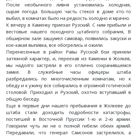
После необычного ливня установилась холодная,
сырая погода. Большую часть стекол в доме кто-то
выбил, в комнатах было на редкость холодно и мрачно.
К вечеру в Каменку приехал Рузский. С ним прибыли и
вестовые нашего походного штабного собрания, В
обширном зале зашумел самовар, появились закуски и
кое-какая выпивка, все обогрелись и ожили.
Перенесенные в район Равы Русской бои приняли
затяжной характер, и, переехав из Каменки в Жолкев,
мы надолго застряли в его отлично сохранившемся
замке. В служебные часы офицеры штаба
разбредались по многочисленным комнатам, но к
обеду и к ужину все собирались в огромной готической
столовой. Приходил и Рузский, охотно вступавший в
общую беседу.
Еще в первые дни нашего пребывания в Жолкеве до
штаба стали доходить подробности катастрофы,
постигшей в Восточной Пруссии 1-ю и 2-ю армии.
Говорили чуть ли не о полной гибели обеих армий.
Передавали, что генерал Самсонов застрелился, а