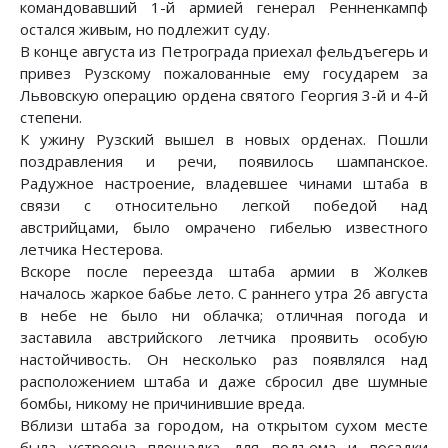
командовавший 1-й армией генерал Ренненкампф
остался живым, но подлежит суду.
В конце августа из Петрограда приехал фельдъегерь и
привез Рузскому пожалованные ему государем за
Львовскую операцию ордена святого Георгия 3-й и 4-й
степени.
К ужину Рузский вышел в новых орденах. Пошли
поздравления и речи, появилось шампанское.
Радужное настроение, владевшее чинами штаба в
связи с относительно легкой победой над
австрийцами, было омрачено гибелью известного
летчика Нестерова.
Вскоре после переезда штаба армии в Жолкев
началось жаркое бабье лето. С раннего утра 26 августа
в небе не было ни облачка; отличная погода и
заставила австрийского летчика проявить особую
настойчивость. Он несколько раз появлялся над
расположением штаба и даже сбросил две шумные
бомбы, никому не причинившие вреда.
Вблизи штаба за городом, на открытом сухом месте
была устроена площадка для подъема и посадки