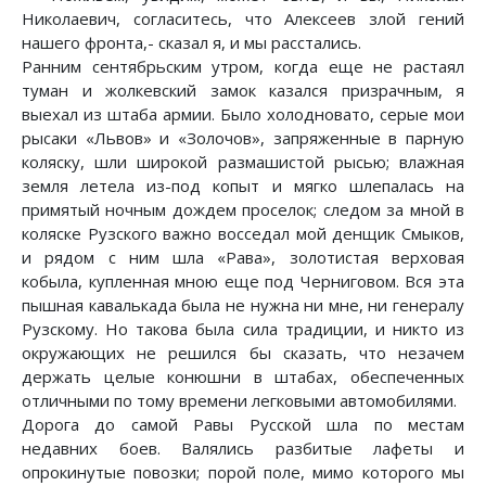
Николаевич, согласитесь, что Алексеев злой гений
нашего фронта,- сказал я, и мы расстались.
Ранним сентябрьским утром, когда еще не растаял
туман и жолкевский замок казался призрачным, я
выехал из штаба армии. Было холодновато, серые мои
рысаки «Львов» и «Золочов», запряженные в парную
коляску, шли широкой размашистой рысью; влажная
земля летела из-под копыт и мягко шлепалась на
примятый ночным дождем проселок; следом за мной в
коляске Рузского важно восседал мой денщик Смыков,
и рядом с ним шла «Рава», золотистая верховая
кобыла, купленная мною еще под Черниговом. Вся эта
пышная кавалькада была не нужна ни мне, ни генералу
Рузскому. Но такова была сила традиции, и никто из
окружающих не решился бы сказать, что незачем
держать целые конюшни в штабах, обеспеченных
отличными по тому времени легковыми автомобилями.
Дорога до самой Равы Русской шла по местам
недавних боев. Валялись разбитые лафеты и
опрокинутые повозки; порой поле, мимо которого мы