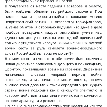
гроб поездом был отправлен в Россию.
В полуверсте от места падения Нестерова, в болоте,
были найдены обломки австрийского самолета. Под
ними лежал и превратившийся в кровавое месиво
неприятельский летчик. Он оказался унтер-офицером,
и, узнав об атом, я с горечью подумал, что даже в деле
подбора воздушных кадров австрийцы умнее нас,
сделавших доступ в пилоты еще одной привилегией
только офицерского корпуса. «Нижние чины» русской
армии сесть за руль самолета военно-воздушного
флота Российской империи не могли{9}.
В самом конце августа в штабе армии была получена
новая директива главнокомандующего Юго-Западным,
фронтом, показавшаяся всем нам странной. Директива
начиналась словами «первый период войны
закончился», и мы никак не могли понять, почему
высшее командование к такой определяющей судьбу
страны войне подходит как к какому-то спектаклю, в
котором действия и картины начинаются и кончаются
по воле драматурга и режиссера.
Основные силы германо-австрийской коалиции, как это