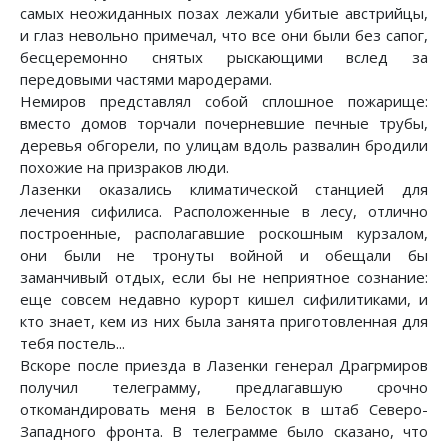
самых неожиданных позах лежали убитые австрийцы,
и глаз невольно примечал, что все они были без сапог,
бесцеремонно снятых рыскающими вслед за
передовыми частями мародерами.
Немиров представлял собой сплошное пожарище:
вместо домов торчали почерневшие печные трубы,
деревья обгорели, по улицам вдоль развалин бродили
похожие на призраков люди.
Лазенки оказались климатической станцией для
лечения сифилиса. Расположенные в лесу, отлично
построенные, располагавшие роскошным курзалом,
они были не тронуты войной и обещали бы
заманчивый отдых, если бы не неприятное сознание:
еще совсем недавно курорт кишел сифилитиками, и
кто знает, кем из них была занята приготовленная для
тебя постель...
Вскоре после приезда в Лазенки генерал Драгрмиров
получил телеграмму, предлагавшую срочно
откомандировать меня в Белосток в штаб Северо-
Западного фронта. В телеграмме было сказано, что