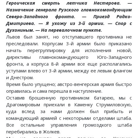
Героическая смерть летчика Нестерова. —
Назначение генерала Рузского главнокомандующим
Северо-Западного фронта. — Приезд Радко-
Дмитриева. — Я ухожу из 3-й армии. — Спор с
Духониным. — На перевалочном пункте.
Львов был занят, но отступавшего противника не
преследовали. Корпусам 3-й армии было приказано
начать перегруппировку для исполнения новой,
директивы главнокомандующего Юго-Западного
фронта, а корпуса 8-й армии все еще располагались
уступами влево от 3-й армии, между ее левым флангом
и Днестром.
Время было упущено; австро-венгерская армия быстро
оправилась и сама перешла в наступление.
Оставив брошенную противником батарею, мы с
Драгомировым приехали в Каменку Струмиловскую,
куда вслед за нами должен был прибыть и
командующий армией с некоторыми отделами штаба.
Все остальные управления громоздкого штаба
перебирались в Жолкев.