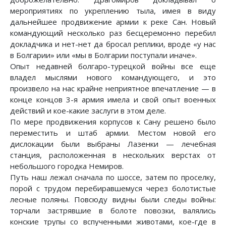
мероприятиях по укреплению тыла, имея в виду
дальнейшее продвижение армии к реке Сан. Новый
командующий несколько раз бесцеремонно перебил
докладчика и нет-нет да бросал реплики, вроде «у нас
в Болгарии» или «мы в Болгарии поступали иначе».
Опыт недавней болгаро-турецкой войны все еще
владел мыслями нового командующего, и это
произвело на нас крайне неприятное впечатление — в
конце концов 3-я армия имела и свой опыт военных
действий и кое-какие заслуги в этом деле.
По мере продвижения корпусов к Сану решено было
переместить и штаб армии. Местом новой его
дислокации были выбраны Лазенки — лечебная
станция, расположенная в нескольких верстах от
небольшого городка Немиров.
Путь наш лежал сначала по шоссе, затем по проселку,
порой с трудом перебиравшемуся через болотистые
лесные поляны. Повсюду видны были следы войны:
торчали застрявшие в болоте повозки, валялись
конские трупы со вспученными животами, кое-где в