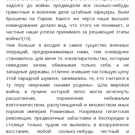
задолго до войны предвидели все сколько-нибудь
грамотные в военном деле штабные офицеры, были
брошены на Париж. Какого же чёрта наше высшее
командование делало вид, что этого не понимает, и
частные наши успехи принимало за решающие этапы
войны?{10}
Чем больше я входил в самое существо военных
операций, предпринимаемых нами, тем очевиднее
становилось для меня то очковтирательство, которым
неведомо зачем, обманывая только себя, а не
западные державы, отлично знавшие настоящую цену
этой парадной шумихе, занимались те, кто считался в
ту пору «верными сынами родины». Шла мировая
война, в пучине которой легко могла исчезнуть
расшатанная, пораженная небывалым
взяточничеством, распутинщиной и множеством иных
пороков империя Романовых. Назревала гигантская
революция, предвоенные забастовки и беспорядки в
столице только чудом не вылились в вооруженное
восстание, любой сколько-нибудь честный и