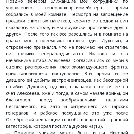
Поздно вечером ближайшие мои сотрудники по
управлению генерал-квартирмейстера армии
собрались в моей комнате. Несмотря на запрещение
продажи спиртных напитков, кое-что из водок и вин
оказалось на столе, и мы дружески простились друг с
другом. После того как все разошлись и в комнате на
правах моего преемника остался один Духонин, я
откровенно признался, что не понимаю ни стратегии,
ни тактики генерал-адъютанта Иванова и его
начальника штаба Алексеева. Согласившись со мной в
оценке распоряжения главнокомандующего фронта,
приостановившего наступление 3-й армии и не
давшего ей добить австро-венгерцев, как бесспорной
ошибки, Духонин, однако, отказался отнести ее на
счет Алексеева. Уже и тогда, в самом начале войны, он
благоговел перед воображаемыми талантами
бесталанного, но зато и хитрейшего из царских
генералов, и рабское послушание это уже после
Октябрьской революции способствовало той страшной
катастрофе, которая постигла Духонина{13}.
— Поживем, увидим, может быть, и вы, Николай