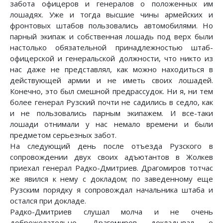
забота офицеров и генералов о положенных им
лошадях. Уже и тогда высшие чины армейских и
фронтовых штабов пользовались автомобилями. Но
парный экипаж и собственная лошадь под верх были
настолько обязательной принадлежностью штаб-
офицерской и генеральской должности, что никто из
нас даже не представлял, как можно находиться в
действующей армии и не иметь своих лошадей.
Конечно, это был смешной предрассудок. Ни я, ни тем
более генерал Рузский почти не садились в седло, как
и не пользовались парным экипажем. И все-таки
лошади отнимали у нас немало времени и были
предметом серьезных забот.
На следующий день после отъезда Рузского в
сопровождении двух своих адъютантов в Жолкев
приехал генерал Радко-Дмитриев. Драгомиров тотчас
же явился к нему с докладом; по заведенному еще
Рузским порядку я сопровождал начальника штаба и
остался при докладе.
Радко-Дмитриев слушал молча и не очень
доброжелательно. Драгомиров докладывал о