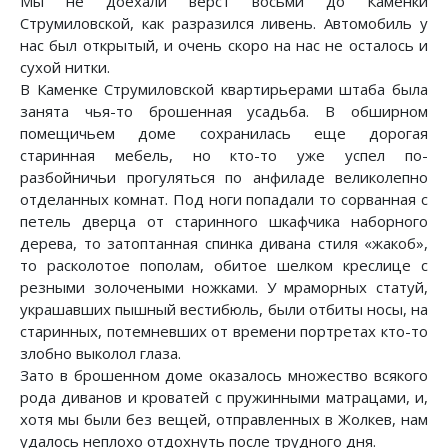
Мы не доехали верст восьми до Каменки
Струмиловской, как разразился ливень. Автомобиль у
нас был открытый, и очень скоро на нас не осталось и
сухой нитки.
В Каменке Струмиловской квартирьерами штаба была
занята чья-то брошенная усадьба. В обширном
помещичьем доме сохранилась еще дорогая
старинная мебель, но кто-то уже успел по-
разбойничьи прогуляться по анфиладе великолепно
отделанных комнат. Под ноги попадали то сорванная с
петель дверца от старинного шкафчика наборного
дерева, то затоптанная спинка дивана стиля «жакоб»,
то расколотое пополам, обитое шелком креслице с
резными золочеными ножками. У мраморных статуй,
украшавших пышный вестибюль, были отбиты носы, на
старинных, потемневших от времени портретах кто-то
злобно выколол глаза.
Зато в брошенном доме оказалось множество всякого
рода диванов и кроватей с пружинными матрацами, и,
хотя мы были без вещей, отправленных в Жолкев, нам
удалось неплохо отдохнуть после трудного дня.