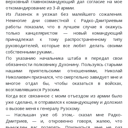
верховный главнокомандующий дал согласие на мое
откомандирование из 3-й армии.
Из Лазенок я уезжал без малейшего сожаления.
Немногие дни совместной с Радко-Дмитриевым
работы показали, что в лучшем случае я окажусь
только канцеляристом — новый командующий
принадлежал к тому распространенному типу
руководителей, которые все любят делать своими
собственными руками...
По указанию начальника штаба я передал свои
обязанности полковнику Духонину. Пользуясь старыми
нашими приятельскими отношениями, Николай
Николаевич признался, что смертельно завидует мне и
многое отдал бы, чтобы оказаться в войсках,
возглавлявшихся Рузским.
Когда все связанное с моим отъездом из армии было
уже сделано, я отправился к командующему и доложил
о вызове меня к генералу Рузскому.
— Наслышан уже об этом,- сказал мне Радко-
Дмитриев, — и, откровенно говоря, жалею, что
вынужден вас потерять. Признаться, мне не раз