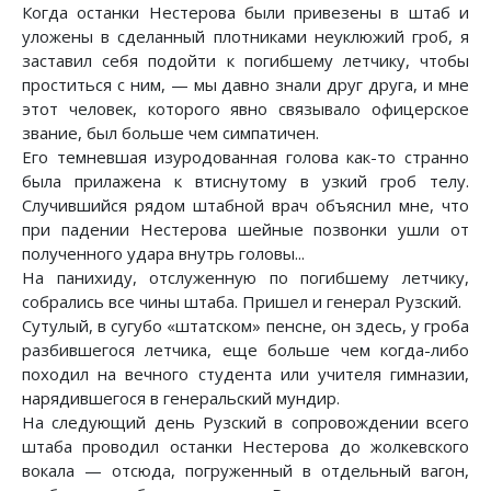
Когда останки Нестерова были привезены в штаб и
уложены в сделанный плотниками неуклюжий гроб, я
заставил себя подойти к погибшему летчику, чтобы
проститься с ним, — мы давно знали друг друга, и мне
этот человек, которого явно связывало офицерское
звание, был больше чем симпатичен.
Его темневшая изуродованная голова как-то странно
была прилажена к втиснутому в узкий гроб телу.
Случившийся рядом штабной врач объяснил мне, что
при падении Нестерова шейные позвонки ушли от
полученного удара внутрь головы...
На панихиду, отслуженную по погибшему летчику,
собрались все чины штаба. Пришел и генерал Рузский.
Сутулый, в сугубо «штатском» пенсне, он здесь, у гроба
разбившегося летчика, еще больше чем когда-либо
походил на вечного студента или учителя гимназии,
нарядившегося в генеральский мундир.
На следующий день Рузский в сопровождении всего
штаба проводил останки Нестерова до жолкевского
вокала — отсюда, погруженный в отдельный вагон,