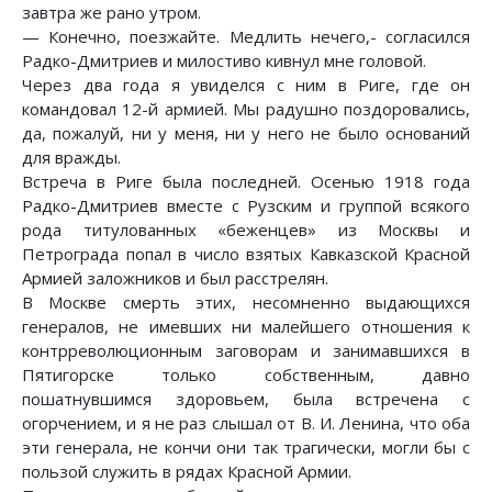
завтра же рано утром.
— Конечно, поезжайте. Медлить нечего,- согласился
Радко-Дмитриев и милостиво кивнул мне головой.
Через два года я увиделся с ним в Риге, где он
командовал 12-й армией. Мы радушно поздоровались,
да, пожалуй, ни у меня, ни у него не было оснований
для вражды.
Встреча в Риге была последней. Осенью 1918 года
Радко-Дмитриев вместе с Рузским и группой всякого
рода титулованных «беженцев» из Москвы и
Петрограда попал в число взятых Кавказской Красной
Армией заложников и был расстрелян.
В Москве смерть этих, несомненно выдающихся
генералов, не имевших ни малейшего отношения к
контрреволюционным заговорам и занимавшихся в
Пятигорске только собственным, давно
пошатнувшимся здоровьем, была встречена с
огорчением, и я не раз слышал от В. И. Ленина, что оба
эти генерала, не кончи они так трагически, могли бы с
пользой служить в рядах Красной Армии.