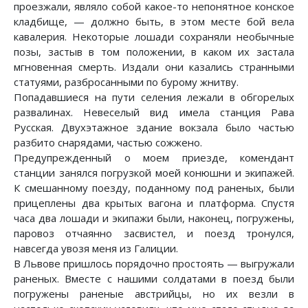
проезжали, являло собой какое-то непонятное конское
кладбище, — должно быть, в этом месте бой вела
кавалерия. Некоторые лошади сохраняли необычные
позы, застыв в том положении, в каком их застала
мгновенная смерть. Издали они казались странными
статуями, разбросанными по бурому жнитву.
Попадавшиеся на пути селения лежали в обгорелых
развалинах. Невеселый вид имела станция Рава
Русская. Двухэтажное здание вокзала было частью
разбито снарядами, частью сожжено.
Предупрежденный о моем приезде, комендант
станции занялся погрузкой моей конюшни и экипажей.
К смешанному поезду, поданному под раненых, были
прицеплены два крытых вагона и платформа. Спустя
часа два лошади и экипажи были, наконец, погружены,
паровоз отчаянно засвистел, и поезд тронулся,
навсегда увозя меня из Галиции.
В Львове пришлось порядочно простоять — выгружали
раненых. Вместе с нашими солдатами в поезд были
погружены раненые австрийцы, но их везли в