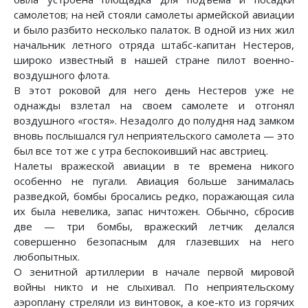
самолетов; на ней стояли самолеты армейской авиации
и было разбито несколько палаток. В одной из них жил
начальник летного отряда штабс-капитан Нестеров,
широко известный в нашей стране пилот военно-
воздушного флота.
В этот роковой для него день Нестеров уже не
однажды взлетал на своем самолете и отгонял
воздушного «гостя». Незадолго до полудня над замком
вновь послышался гул неприятельского самолета — это
был все тот же с утра беспокоивший нас австриец.
Налеты вражеской авиации в те времена никого
особенно не пугали. Авиация больше занималась
разведкой, бомбы бросались редко, поражающая сила
их была невелика, запас ничтожен. Обычно, сбросив
две — три бомбы, вражеский летчик делался
совершенно безопасным для глазевших на него
любопытных.
О зенитной артиллерии в начале первой мировой
войны никто и не слыхивал. По неприятельскому
аэроплану стреляли из винтовок, а кое-кто из горячих