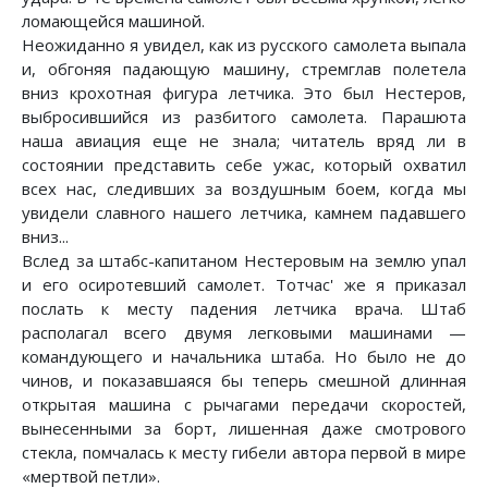
ломающейся машиной.
Неожиданно я увидел, как из русского самолета выпала
и, обгоняя падающую машину, стремглав полетела
вниз крохотная фигура летчика. Это был Нестеров,
выбросившийся из разбитого самолета. Парашюта
наша авиация еще не знала; читатель вряд ли в
состоянии представить себе ужас, который охватил
всех нас, следивших за воздушным боем, когда мы
увидели славного нашего летчика, камнем падавшего
вниз...
Вслед за штабс-капитаном Нестеровым на землю упал
и его осиротевший самолет. Тотчас' же я приказал
послать к месту падения летчика врача. Штаб
располагал всего двумя легковыми машинами —
командующего и начальника штаба. Но было не до
чинов, и показавшаяся бы теперь смешной длинная
открытая машина с рычагами передачи скоростей,
вынесенными за борт, лишенная даже смотрового
стекла, помчалась к месту гибели автора первой в мире
«мертвой петли».