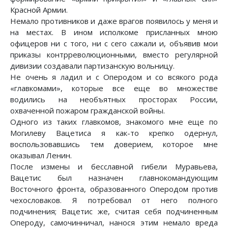
Красной Армии.
Немало противников и даже врагов появилось у меня и
на местах. В ином исполкоме присланных мною
офицеров ни с того, ни с сего сажали и, объявив мои
приказы контрреволюционными, вместо регулярной
дивизии создавали партизанскую вольницу.
Не очень я ладил и с Оперодом и со всякого рода
«главкомами», которые все еще во множестве
водились на необъятных просторах России,
охваченной пожаром гражданской войны.
Одного из таких главкомов, знакомого мне еще по
Могилеву Вацетиса я как-то крепко одернул,
воспользовавшись тем доверием, которое мне
оказывал Ленин.
После измены и бесславной гибели Муравьева,
Вацетис был назначен главнокомандующим
Восточного фронта, образованного Оперодом против
чехословаков. Я потребовал от него полного
подчинения; Вацетис же, считая себя подчиненным
Опероду, самочинничал, нанося этим немало вреда