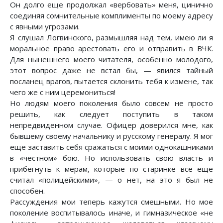
Он долго еще продолжал «вербовать» меня, цинично
соединяя сомнительные комплименты по моему адресу
с явными угрозами.
Я слушал Логвинского, размышляя над тем, имею ли я
моральное право арестовать его и отправить в ВЧК.
Для нынешнего моего читателя, особенно молодого,
этот вопрос даже не встал бы, — явился тайный
посланец врагов, пытается склонить тебя к измене, так
чего же с ним церемониться!
Но людям моего поколения было совсем не просто
решить, как следует поступить в таком
непредвиденном случае. Офицер доверился мне, как
бывшему своему начальнику и русскому генералу. Я мог
еще заставить себя сражаться с моими однокашниками
в «честном» бою. Но использовать свою власть и
прибегнуть к мерам, которые по старинке все еще
считал «полицейскими», — о нет, на это я был не
способен.
Рассуждения мои теперь кажутся смешными. Но мое
поколение воспитывалось иначе, и гимназическое «не