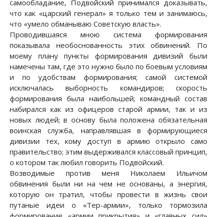
самообладание, Подвойский принимался доказывать,
что как «царский генерал» я только тем и занимаюсь,
что «умело обманываю Советскую власть».
Проводившаяся мною система формирования
показывала необоснованность этих обвинений. По
моему плану пункты формирования дивизий были
намечены там, где это нужно было по боевым условиям
и по удобствам формирования; самой системой
исключалась выборность командиров; скорость
формирования была наибольшей; командный состав
набирался как из офицеров старой армии, так и из
новых людей; в основу была положена обязательная
воинская служба, направлявшая в формирующиеся
дивизии тех, кому доступ в армию открыло само
правительство; этим выдерживался классовый принцип,
о котором так любил говорить Подвойский.
Возводимые против меня Николаем Ильичом
обвинения были ни на чем не основаны, а энергия,
которую он тратил, чтобы провести в жизнь свои
путаные идеи о «Тер-армии», только тормозила
формирование «армии прикрытия» и «главных сил»