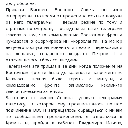
делу обороны.
Приказы Высшего Военного Совета он явно
игнорировал. Но время от времени я все-таки получал
от него телеграммы — весьма резкие по тону и
странные по существу. Последняя из таких телеграмм
гласила о том, что командование Восточного фронта
нуждается в сформировании «корволанта» на манер
летучего корпуса из конницы и пехоты, перевозимой
на лошадях, созданного когда-то Петром I и
отличившегося в боях со шведами.
Телеграмма эта пришла в те дни, когда положение на
Восточном фронте было до крайности напряженным.
Казалось, нельзя было терять и минуты, а
командование фронта занималось какими-то
фантастическими затеями...
Заготовив от имени Ленина суровую телеграмму
Вацетису, в которой ему предписывалось полное
подчинение ВВС и запрещалось обращаться с ничем
не сообразными предложениями, я отправился в
Кремль и, пройдя в кабинет Владимира Ильича,