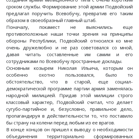
сроком службы. Формирование этой армии Подвойский
предлагал поручить Всевобучу, превратив его таким
образом в своеобразный главный штаб.
Поначалу, покамест не выяснились еще
противоположные наши точки зрения на принципы
обороны Республики, Подвойский относился ко мне
очень дружелюбно и не раз советовался со мной,
давая читать составленные им самим и его
сотрудниками по Всевобучу пространные доклады.
Основным козырем Николая Ильича, которым он
особенно охотно пользовался, было то
обстоятельство, что в старой, еще социал-
демократической программе партии армия заменялась
народной милицией. Придав этой милиции строго
классовый характер, Подвойский считал, что делает
сугубо-партийное и, безусловно, правильное дело,
пропагандируя в действительности то, что поставило
бы страну на колени перед любым из ее врагов.
В конце концов он пришел к выводу о необходимости
объединения территориально сформированных