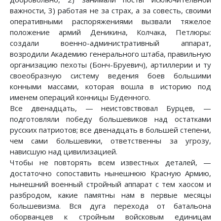
важности, 3) работая не за страх, а за совесть, своими
оперативными распоряжениями вызвали тяжелое
положение армий Деникина, Колчака, Петлюры:
создали военно-административный аппарат,
возродили Академию генерального штаба, правильную
организацию пехоты (Бонч-Бруевич), артиллерии и ту
своеобразную систему ведения боев большими
конными массами, которая вошла в историю под
именем операций конницы Буденного.
Все двенадцать, — неистовствовал Бурцев, —
подготовляли победу большевиков над остатками
русских патриотов; все двенадцать в большей степени,
чем сами большевики, ответственны за угрозу,
нависшую над цивилизацией.
Чтобы не повторять всем известных деталей, —
достаточно сопоставить нынешнюю Красную Армию,
нынешний военный стройный аппарат с тем хаосом и
разбродом, какие памятны нам в первые месяцы
большевизма. Вся дуга перехода от батальона
оборванцев к стройным войсковым единицам