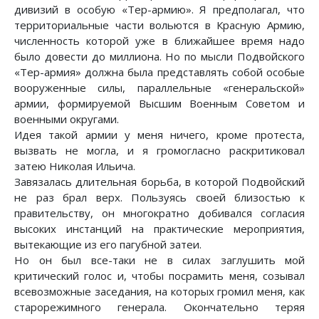
дивизий в особую «Тер-армию». Я предполагал, что
территориальные части вольются в Красную Армию,
численность которой уже в ближайшее время надо
было довести до миллиона. Но по мысли Подвойского
«Тер-армия» должна была представлять собой особые
вооруженные силы, параллельные «генеральской»
армии, формируемой Высшим Военным Советом и
военными округами.
Идея такой армии у меня ничего, кроме протеста,
вызвать не могла, и я громогласно раскритиковал
затею Николая Ильича.
Завязалась длительная борьба, в которой Подвойский
не раз брал верх. Пользуясь своей близостью к
правительству, он многократно добивался согласия
высоких инстанций на практические мероприятия,
вытекающие из его пагубной затеи.
Но он был все-таки не в силах заглушить мой
критический голос и, чтобы посрамить меня, созывал
всевозможные заседания, на которых громил меня, как
старорежимного генерала. Окончательно теряя