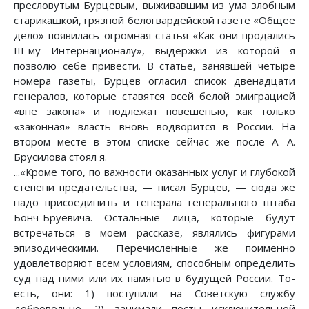
пресловутым Бурцевым, выживавшим из ума злобным
старикашкой, грязной белогвардейской газете «Общее
дело» появилась огромная статья «Как они продались
III-му Интернационалу», выдержки из которой я
позволю себе привести. В статье, занявшей четыре
номера газеты, Бурцев огласил список двенадцати
генералов, которые ставятся всей белой эмиграцией
«вне закона» и подлежат повешенью, как только
«законная» власть вновь водворится в России. На
втором месте в этом списке сейчас же после А. А.
Брусилова стоял я.
...«Кроме того, по важности оказанных услуг и глубокой
степени предательства, — писал Бурцев, — сюда же
надо присоединить и генерала генерального штаба
Бонч-Бруевича. Остальные лица, которые будут
встречаться в моем рассказе, являлись фигурами
эпизодическими. Перечисленные же поименно
удовлетворяют всем условиям, способным определить
суд над ними или их памятью в будущей России. То-
есть, они: 1) поступили на Советскую службу
добровольно, 2) занимали посты исключительной