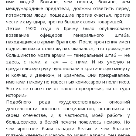
ими людей. Больше, чем немцы, больше, чем
международные предатели, должны ответить перед
потомством люди, пошедшие против счастья, против
чести их мундира, против бывших своих товарищей.
Летом 1920 года в Крыму было опубликовано
воззвание офицеров генерального штаба,
находящихся в армии Врангеля. После прочтения имен
подписавшихся стало жутко: оказалось, что громадное
большинство мозга армии — генеральный штаб — не
здесь, с нами, а там — с ними. И их умелую и
предательскую руку чувствовали в критическую минуту
и Колчак, и Деникин, и Врангель. Они прикрывались
именами никому не известных комиссаров и политиков.
Это их не спасет ни от нашего презрения, ни от суда
истории».
Подобного рода «художественных» описаний
деятельности военных специалистов, оставшихся в
своем отечестве, и, в частности, моей работы у
большевиков, в белой печати появилось немало. Но
чем яростнее были нападки белых и чем больше
грязной клеветы писалось по моему адресу, тем легче