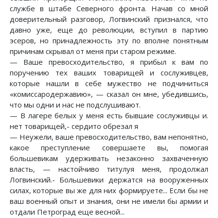
службе в штабе Северного фронта. Начав со мной
доверительный разговор, Логвинский признался, что
давно уже, еще до революции, вступил в партию
эсеров, но принадлежность эту по вполне понятным
причинам скрывал от меня при старом режиме.
— Ваше превосходительство, я прибыл к вам по
поручению тех ваших товарищей и сослуживцев,
которые нашли в себе мужество не подчиниться
«комиссародержавию», — сказал он мне, убедившись,
что мы одни и нас не подслушивают.
— В лагере белых у меня есть бывшие сослуживцы и.
нет товарищей,- сердито обрезал я
— Неужели, ваше превосходительство, вам непонятно,
какое преступление совершаете вы, помогая
большевикам удерживать незаконно захваченную
власть, — настойчиво титулуя меня, продолжал
Логвинский.- Большевики держатся на вооруженных
силах, которые вы же для них формируете... Если бы не
ваш военный опыт и знания, они не имели бы армии и
отдали Петроград еще весной...