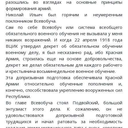
разошлись во взглядах на основные принципы
формирования армий.
Николай Ильич был горячим и неумеренным
поклонником Всевобуча.
Сам по себе Всевобуч или система всеобщего
обязательного военного обучения не вызывала у меня
никаких возражений. И когда 22 апреля 1918 года
ВЦИК утвердил декрет об обязательном обучении
военному делу, я был несказанно рад, ибо Красная
Армия, строилась еще на основе добровольчества,
декрет же делал обязательным для каждого рабочего
и крестьянина восьминедельное военное обучение.
Эта допризывная подготовка обеспечивала Красной
Армии относительно обученные пополнения и,
конечно, способствовала укреплению вооруженных сил
Республики.
Во главе Всевобуча стоял Подвойский, большой
энтузиаст этого дела. К сожалению, он не
удовольствовался допризывной подготовкой
трудящихся и начал ратовать за необходимость
создания армии милиционного типа с очень коротким