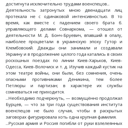
достигнута исключительно трудами военспецов...
Деятельность затронутых мною двенадцати лиц
протекала не с одинаковой интенсивностью. В то
время, как вместе с падением своего брата б.
управляющего делами Совнаркома, — отошел от
деятельности М. Д. Бонч-Бруевич, впавший в опалу,
наиболее процветали в украинскую эпоху Гутор и
Клембовский. Дважды они занимали и создавали
Украину и в продолжение целого года катались в своих
роскошных поездах по линии Киев-Харьков, Киев-
Одесса, Киев-Волочиск и т. д. Изучив каждый кустик на
этом театре войны, они были, без сомнения, очень
опасными противниками Деникина, тем более
Петлюры и партизан; в характере их службы
сомневаться не приходится.
...Необходимо подчеркнуть, — возмущённо продолжал
Бурцев, — что за три года существования института
военспецов не было случая, чтобы в раскрытых
заговорах фигурировала хоть одна крупная фамилия.
...Русская армия и Россия погибли от руки взлелеянных