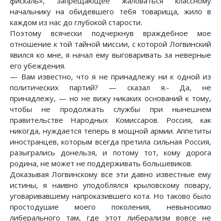
фискаль», запрещающее жаловаться классному
начальнику на обидевшего тебя товарища, жило в
каждом из нас до глубокой старости.
Поэтому всячески подчеркнув враждебное мое
отношение к той тайной миссии, с которой Логвинский
явился ко мне, я начал ему выговаривать за неверные
его убеждения.
— Вам известно, что я не принадлежу ни к одной из
политических партий? — сказал я.- Да, не
принадлежу, — но не вижу никаких оснований к тому,
чтобы не продолжать службы при нынешнем
правительстве Народных Комиссаров. Россия, как
никогда, нуждается теперь в мощной армии. Аппетиты
иностранцев, которым всегда претила сильная Россия,
разыгрались донельзя, и потому тот, кому дорога
родина, не может не поддерживать большевиков.
Доказывая Логвинскому все эти давно известные ему
истины, я наивно уподоблялся крыловскому повару,
уговаривавшему напроказившего кота. Но таково было
простодушие моего поколения, невыносимо
либерального там, где этот либерализм вовсе не