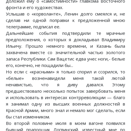
доложил ему о «самостийности» главкома Восточного
фронта и его художествах.
Услышав о «корволанте», Ленин долго смеялся и, не
сделав ни одной поправки к предложенной мною
телеграмме, подписал ее.
Дальнейшие события подтвердили те мрачные
предположения, о которых я докладывал Владимиру
Ильичу. Прошло немного времени, и Казань была
захвачена вместе со значительной частью золотого
запаса Республики. Сам Вацетис едва унес ноги,- белые
его, конечно, не пощадили бы...
Но если с «красными» я только спорил и ссорился, то
«белые» возненавидели меня такой лютой
ненавистью, что я диву давался. Этому
предшествовало несколько попыток завербовать меня
и использовать в интересах контрреволюции — благо
я занимал одну из высших военных должностей в
Красной Армии, много знал и немало мог сделать, если
бы стал изменником.
Во второй половине июля в моем вагоне появился
бывший прапорщик Логвинский, известный мне по