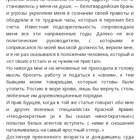
становилось у меня на душе, — белогвардейская брань
и угрозы укрепляли меня в сознании своей правоты и
ободряли в те трудные часы, которых я пережил без
счета. Известная подозрительность сопровождала
меня все эти напряженные годы. Далеко не все
политические руководители, с которыми я
соприкасался по моей высокой должности, верили мне,
и я не раз оказывался в положении человека, который и
«от своих отстал» и «к чужим не пристал».
Но никогда мне и на мгновенье не приходила в голову
мысль бросить работу и податься к «своим», к тем
бывшим моим товарищам, которые готовы были
утопить Россию в море крови, лишь бы вернуть столь
любезные им дореволюционные порядки.
И прав Бурцев, когда в той же статье говорит обо мне
и других военных специалистах Красной Армии:
«Неоднократные (и я бы сказал «многократные»)
попытки белых агентов вступать с ними в сношения
наталкивались на самый яростный отпор...»
Достигнув преклонного возраста и дождавшись суда