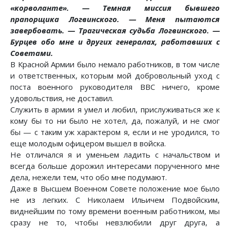
«корволанте». — Темная миссия бывшего
прапорщика Логвинского. — Меня пытаются
завербовать. — Трагическая судьба Логвинского. —
Бурцев обо мне и других генералах, работавших с
Советами.
В Красной Армии было немало работников, в том числе
и ответственных, которым мой добровольный уход с
поста военного руководителя ВВС ничего, кроме
удовольствия, не доставил.
Служить в армии я умел и любил, прислуживаться же к
кому бы то ни было не хотел, да, пожалуй, и не смог
бы — с таким уж характером я, если и не уродился, то
еще молодым офицером вышел в войска.
Не отличался я и уменьем ладить с начальством и
всегда больше дорожил интересами порученного мне
дела, нежели тем, что обо мне подумают.
Даже в Высшем Военном Совете положение мое было
не из легких. С Николаем Ильичем Подвойским,
виднейшим по тому времени военным работником, мы
сразу не то, чтобы невзлюбили друг друга, а