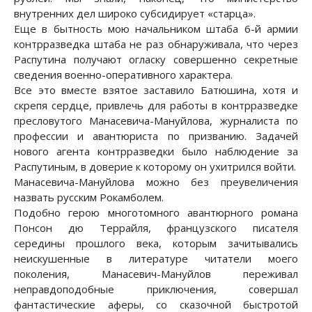
внутренних дел широко субсидирует «старца».
Еще в бытность мою начальником штаба 6-й армии
контрразведка штаба не раз обнаруживала, что через
Распутина получают огласку совершенно секретные
сведения военно-оперативного характера.
Все это вместе взятое заставило Батюшина, хотя и
скрепя сердце, привлечь для работы в контрразведке
пресловутого Манасевича-Мануйлова, журналиста по
профессии и авантюриста по призванию. Задачей
нового агента контрразведки было наблюдение за
Распутиным, в доверие к которому он ухитрился войти.
Манасевича-Мануйлова можно без преувеличения
назвать русским Рокамболем.
Подобно герою многотомного авантюрного романа
Понсон дю Террайля, французского писателя
середины прошлого века, которым зачитывались
неискушенные в литературе читатели моего
поколения, Манасевич-Мануйлов переживал
неправдоподобные приключения, совершал
фантастические аферы, со сказочной быстротой