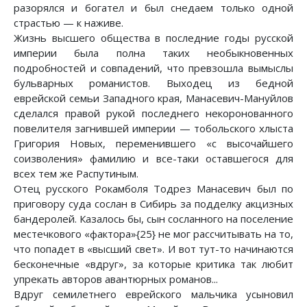
разорялся и богател и был снедаем только одной
страстью — к наживе.
Жизнь высшего общества в последние годы русской
империи была полна таких необыкновенных
подробностей и совпадений, что превзошла вымыслы
бульварных романистов. Выходец из бедной
еврейской семьи Западного края, Манасевич-Мануйлов
сделался правой рукой последнего некоронованного
повелителя загнившей империи — тобольского хлыста
Григория Новых, переменившего «с высочайшего
соизволения» фамилию и все-таки оставшегося для
всех тем же Распутиным.
Отец русского Рокамболя Тодрез Манасевич был по
приговору суда сослан в Сибирь за подделку акцизных
бандеролей. Казалось бы, сын сосланного на поселение
местечкового «фактора»{25} не мог рассчитывать на то,
что попадет в «высший свет». И вот тут-то начинаются
бесконечные «вдруг», за которые критика так любит
упрекать авторов авантюрных романов...
Вдруг семилетнего еврейского мальчика усыновил