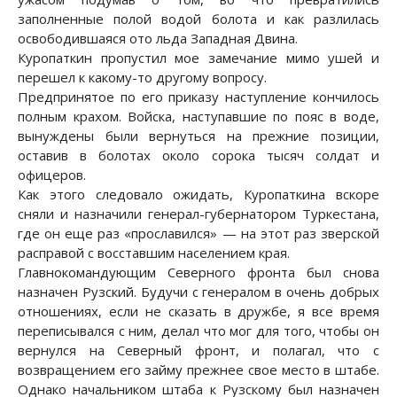
заполненные полой водой болота и как разлилась
освободившаяся ото льда Западная Двина.
Куропаткин пропустил мое замечание мимо ушей и
перешел к какому-то другому вопросу.
Предпринятое по его приказу наступление кончилось
полным крахом. Войска, наступавшие по пояс в воде,
вынуждены были вернуться на прежние позиции,
оставив в болотах около сорока тысяч солдат и
офицеров.
Как этого следовало ожидать, Куропаткина вскоре
сняли и назначили генерал-губернатором Туркестана,
где он еще раз «прославился» — на этот раз зверской
расправой с восставшим населением края.
Главнокомандующим Северного фронта был снова
назначен Рузский. Будучи с генералом в очень добрых
отношениях, если не сказать в дружбе, я все время
переписывался с ним, делал что мог для того, чтобы он
вернулся на Северный фронт, и полагал, что с
возвращением его займу прежнее свое место в штабе.
Однако начальником штаба к Рузскому был назначен