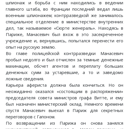
шпионаж и борьба с ним находились в ведении
главного штаба, во Франции последний ведал лишь
военным шпионажем; контрразведкой же занималось
специальное отделение в министерстве внутренних
дел, так называемое «Сюрте женераль». Находясь в
Париже, Манасевич был вхож в это засекреченное
учреждение и, вернувшись, попытался перенести его
опыт на русскую землю.
Во главе полицейской контрразведки Манасевич
пробыл недолго и был отчислен за темные денежные
махинации, обсчет агентов и переплату больших
денежных сумм за устаревшие, а то и заведомо
ложные сведения.
Карьера афериста должна была кончиться. Но он
неожиданно оказался «состоящим в распоряжении»
председателя совета министров графа Витте, и ему
был назначен министерский оклад. Немного времени
спустя Манасевич выехал в Париж для секретных
переговоров с Гапоном.
По возвращении из Парижа он снова занялся