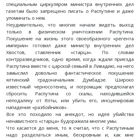
специальным циркуляром министра внутренних дел
газетам было запрещено писать о Распутине и даже
упоминать о нем.
Неудивительно, что многие начали видеть выход
только в физическом уничтожении Распутина.
Покушение на жизнь этого своеобразного «регента
империи» готовил даже министр внутренних дел
Хвостов, ставленник «старца». По словам
контрразведчиков, одно время, когда ждали приезда
Распутина вместе с царской семьей в Ливадию, на него
замыслил довольно фантастическое покушение
ялтинский градоначальник Думбадзе. Широко
известный черносотенец и погромщик предполагал
сбросить Распутина со скалы, находившейся
неподалеку от Ялты, или убить его, инсценировав
нападение «разбойников».
Все это походило на анекдот, но идея убийства
ненавистного «старца» будоражила многие умы.
Что касается до меня, то я считал, что с Распутиным
надо разделаться иным, бескровным и, как мне