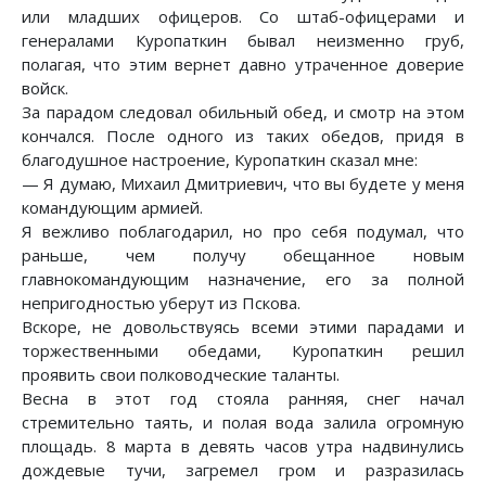
или младших офицеров. Со штаб-офицерами и
генералами Куропаткин бывал неизменно груб,
полагая, что этим вернет давно утраченное доверие
войск.
За парадом следовал обильный обед, и смотр на этом
кончался. После одного из таких обедов, придя в
благодушное настроение, Куропаткин сказал мне:
— Я думаю, Михаил Дмитриевич, что вы будете у меня
командующим армией.
Я вежливо поблагодарил, но про себя подумал, что
раньше, чем получу обещанное новым
главнокомандующим назначение, его за полной
непригодностью уберут из Пскова.
Вскоре, не довольствуясь всеми этими парадами и
торжественными обедами, Куропаткин решил
проявить свои полководческие таланты.
Весна в этот год стояла ранняя, снег начал
стремительно таять, и полая вода залила огромную
площадь. 8 марта в девять часов утра надвинулись
дождевые тучи, загремел гром и разразилась