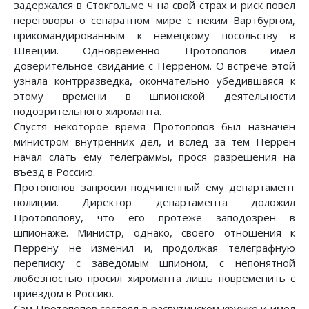
задержался в Стокгольме ч на свой страх и риск повел
переговоры о сепаратном мире с неким Вартбургом,
прикомандированным к немецкому посольству в
Швеции. Одновременно Протопопов имел
доверительное свидание с Перреном. О встрече этой
узнала контрразведка, окончательно убедившаяся к
этому времени в шпионской деятельности
подозрительного хироманта.
Спустя некоторое время Протопопов был назначен
министром внутренних дел, и вслед за тем Перрен
начал слать ему телеграммы, прося разрешения на
въезд в Россию.
Протопопов запросил подчиненный ему департамент
полиции. Директор департамента доложил
Протопопову, что его протеже заподозрен в
шпионаже. Министр, однако, своего отношения к
Перрену не изменил и, продолжая телеграфную
переписку с заведомым шпионом, с непонятной
любезностью просил хироманта лишь повременить с
приездом в Россию.
Сам Протопопов состоял в распутинском кружке и имел