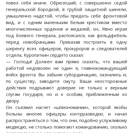
повел себя иначе. Обрюзгший, с совершенно седой
генеральской бородкой, в грубой защитной шинели,
умышленно надетой, чтобы придать себе фронтовой
вид, и с одним маленьким белым крестиком вместо
многочисленных орденов и медалей, он, Явно играя
под боевого генерала, распоясался, как фельдфебель
перед новобранцами. Приказав построить в одну
шеренгу всех офицеров, прокуроров и следователей
отдела, Куропаткин сердито сказал:
— Господа! Должен вам прямо сказать, что вашей
работой недоволен не один я, главнокомандующий
войск фронта. Вы забыли субординацию, зазнались и,
по существу, заводите смуту. Ваши неосторожные
действия подрывают доверие не только к верным
слугам государя, но и к особам, приближенным ко
двору.
Он съязвил насчет «шпиономании», которой якобы
больны многие офицеры контрразведки, и начал
распространяться о том, что они, подобно услужливому
медведю, не столько помогают командованию, сколько