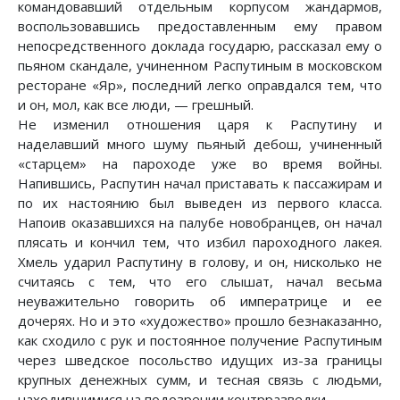
командовавший отдельным корпусом жандармов,
воспользовавшись предоставленным ему правом
непосредственного доклада государю, рассказал ему о
пьяном скандале, учиненном Распутиным в московском
ресторане «Яр», последний легко оправдался тем, что
и он, мол, как все люди, — грешный.
Не изменил отношения царя к Распутину и
наделавший много шуму пьяный дебош, учиненный
«старцем» на пароходе уже во время войны.
Напившись, Распутин начал приставать к пассажирам и
по их настоянию был выведен из первого класса.
Напоив оказавшихся на палубе новобранцев, он начал
плясать и кончил тем, что избил пароходного лакея.
Хмель ударил Распутину в голову, и он, нисколько не
считаясь с тем, что его слышат, начал весьма
неуважительно говорить об императрице и ее
дочерях. Но и это «художество» прошло безнаказанно,
как сходило с рук и постоянное получение Распутиным
через шведское посольство идущих из-за границы
крупных денежных сумм, и тесная связь с людьми,
находившимися на подозрении контрразведки.