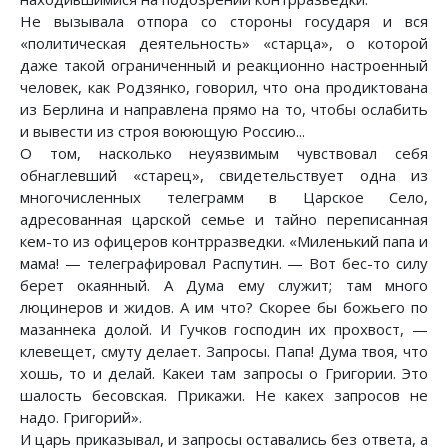
Не вызывала отпора со стороны государя и вся
«политическая деятельность» «старца», о которой
даже такой ограниченный и реакционно настроенный
человек, как Родзянко, говорил, что она продиктована
из Берлина и направлена прямо на то, чтобы ослабить
и вывести из строя воюющую Россию...
О том, насколько неуязвимым чувствовал себя
обнаглевший «старец», свидетельствует одна из
многочисленных телеграмм в Царское Село,
адресованная царской семье и тайно переписанная
кем-то из офицеров контрразведки. «Миленький папа и
мама! — телеграфировал Распутин. — Вот бес-то силу
берет окаянный. А Дума ему служит; там много
люцинеров и жидов. А им что? Скорее бы божьего по
мазаннека долой. И Гучков господин их прохвост, —
клевещет, смуту делает. Запросы. Папа! Дума твоя, что
хошь, то и делай. Какеи там запросы о Григории. Это
шалость бесовская. Прикажи. Не какех запросов не
надо. Григорий».
И царь приказывал, и запросы оставались без ответа, а