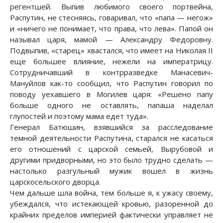
регентшей. Выпив любимого своего портвейна,
Распутин, не стесняясь, говаривал, что «папа — негож»
и «ничего не понимает, что права, что лева». Папой он
называл царя, мамой — Александру Федоровну.
Подвыпив, «старец» хвастался, что имеет на Николая II
еще большее влияние, нежели на императрицу.
Сотрудничавший в контрразведке Манасевич-
Мануйлов как-то сообщил, что Распутин говорил по
поводу уехавшего в Могилев царя: «Решено папу
больше одного не оставлять, папаша наделал
глупостей и поэтому мама едет туда».
Генерал Батюшин, взявшийся за расследование
темной деятельности Распутина, старался не касаться
его отношений с царской семьей, Вырубовой и
другими придворными, но это было трудно сделать —
настолько разгульный мужик вошел в жизнь
царскосельского дворца.
Чем дальше шла война, тем больше я, к ужасу своему,
убеждался, что истекающей кровью, разоренной до
крайних пределов империей фактически управляет не