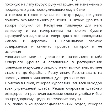
похожую на лапу грубую руку «старца», ни изнеженных
придворных дам, прислуживавших ему в бане.
Я спешил в Псков и уехал из Петрограда, не успев
принять окончательного решения. В штабе фронта я
вскоре получил от Распутина типичную для него
записочку и из начертанных на клочке бумаги
каракулей узнал, что и я теперь для этого проходимца
«милой и дарогой». В неряшливой записке
содержалась и какая-то просьба, которой я не
исполнил.
Увольнение мое с должности начальника штаба
Северного фронта и оставление в распоряжении
главнокомандующего лишило меня всякой власти; мне
стало не до борьбы с Распутиным. Рассчитывать на
помощь нового главнокомандующего я не мог.
Приехав в Псков, генерал Куропаткин занялся обходом
всех учреждений штаба. Решив очаровать штабных
офицеров, он расточал ласковые слова и улыбки и был
по-придворному щедр на всяческие посулы.
Но, попав в контрразведывательный отдел, генерал