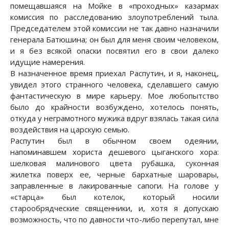
помещавшаяся на Мойке в «проходных» казармах
комиссия по расследованию злоупотреблений тыла.
Председателем этой комиссии не так давно назначили
генерала Батюшина; он был для меня своим человеком,
и я без всякой опаски посвятил его в свои далеко
идущие намерения.
В назначенное время приехал Распутин, и я, наконец,
увидел этого странного человека, сделавшего самую
фантастическую в мире карьеру. Мое любопытство
было до крайности возбуждено, хотелось понять,
откуда у неграмотного мужика вдруг взялась такая сила
воздействия на царскую семью.
Распутин был в обычном своем одеянии,
напоминавшем хориста дешевого цыганского хора:
шелковая малинового цвета рубашка, суконная
жилетка поверх ее, черные бархатные шаровары,
заправленные в лакированные сапоги. На голове у
«старца» был котелок, который носили
старообрядческие священники, и, хотя я допускаю
возможность, что по давности что-либо перепутал, мне