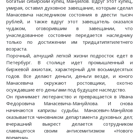
богатый сибирский купец Мануйлов. Вдруг этот купец,
умирая, оставил духовное завещание, которым сделал
Манасевича наследником состояния в двести тысяч
рублей, и также вдруг этот завещатель оказался
чудаком, оговорившим в завещании, что
унаследованное состояние передается наследнику
только по достижении им тридцатипятилетнего
возраста.
Порочный, алчущий легкой жизни подросток едет в
Петербург. В столице идет промышленный и
биржевой ажиотаж, характерный для восьмидесятых
годов. Все делают деньги, деньги везде, и юного
Манасевича окружают ростовщики, охотно
осуждавшие его деньгами под будущее наследство.
Он принимает лютеранство и превращается в Ивана
Федоровича Манасевича-Мануйлова. И снова
начинаются капризы судьбы. Манасевич-Мануйлов
оказывается чиновником департамента духовных дел;
вчерашний выкрест делается сотрудником
славящегося своим антисемитизмом «Нового
времени».