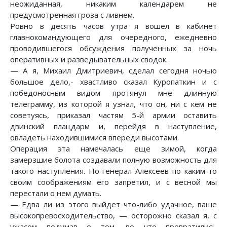
неожиданная, никаким календарем не
предусмотренная гроза с ливнем.
Ровно в десять часов утра я вошел в кабинет
главнокомандующего для очередного, ежедневно
проводившегося обсуждения полученных за ночь
оперативных и разведывательных сводок.
— А я, Михаил Дмитриевич, сделал сегодня ночью
большое дело,- хвастливо сказал Куропаткин и с
победоносным видом протянул мне длинную
телеграмму, из которой я узнал, что он, ни с кем не
советуясь, приказал частям 5-й армии оставить
двинский плацдарм и, перейдя в наступление,
овладеть находившимися впереди высотами.
Операция эта намечалась еще зимой, когда
замерзшие болота создавали полную возможность для
такого наступления. Но генерал Алексеев по каким-то
своим соображениям его запретил, и с весной мы
перестали о нем думать.
— Едва ли из этого выйдет что-либо удачное, ваше
высокопревосходительство, — осторожно сказал я, с
ужасом подумав о том, во что превратились