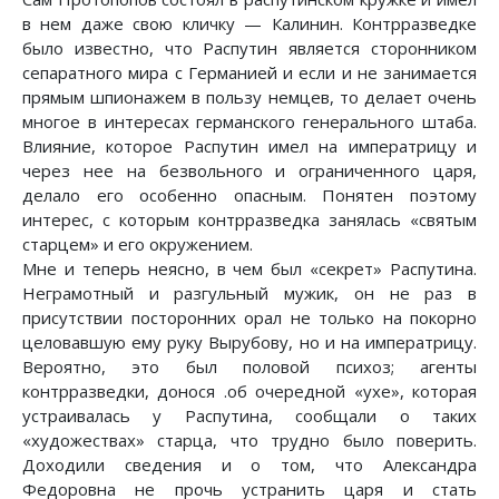
в нем даже свою кличку — Калинин. Контрразведке
было известно, что Распутин является сторонником
сепаратного мира с Германией и если и не занимается
прямым шпионажем в пользу немцев, то делает очень
многое в интересах германского генерального штаба.
Влияние, которое Распутин имел на императрицу и
через нее на безвольного и ограниченного царя,
делало его особенно опасным. Понятен поэтому
интерес, с которым контрразведка занялась «святым
старцем» и его окружением.
Мне и теперь неясно, в чем был «секрет» Распутина.
Неграмотный и разгульный мужик, он не раз в
присутствии посторонних орал не только на покорно
целовавшую ему руку Вырубову, но и на императрицу.
Вероятно, это был половой психоз; агенты
контрразведки, донося .об очередной «ухе», которая
устраивалась у Распутина, сообщали о таких
«художествах» старца, что трудно было поверить.
Доходили сведения и о том, что Александра
Федоровна не прочь устранить царя и стать