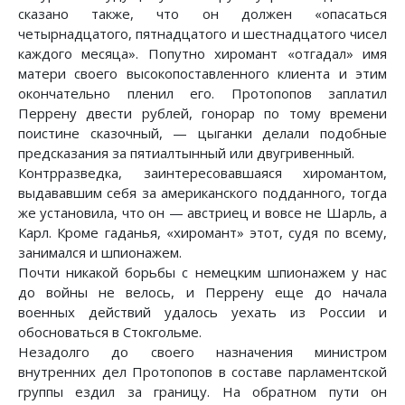
сказано также, что он должен «опасаться
четырнадцатого, пятнадцатого и шестнадцатого чисел
каждого месяца». Попутно хиромант «отгадал» имя
матери своего высокопоставленного клиента и этим
окончательно пленил его. Протопопов заплатил
Перрену двести рублей, гонорар по тому времени
поистине сказочный, — цыганки делали подобные
предсказания за пятиалтынный или двугривенный.
Контрразведка, заинтересовавшаяся хиромантом,
выдававшим себя за американского подданного, тогда
же установила, что он — австриец и вовсе не Шарль, а
Карл. Кроме гаданья, «хиромант» этот, судя по всему,
занимался и шпионажем.
Почти никакой борьбы с немецким шпионажем у нас
до войны не велось, и Перрену еще до начала
военных действий удалось уехать из России и
обосноваться в Стокгольме.
Незадолго до своего назначения министром
внутренних дел Протопопов в составе парламентской
группы ездил за границу. На обратном пути он