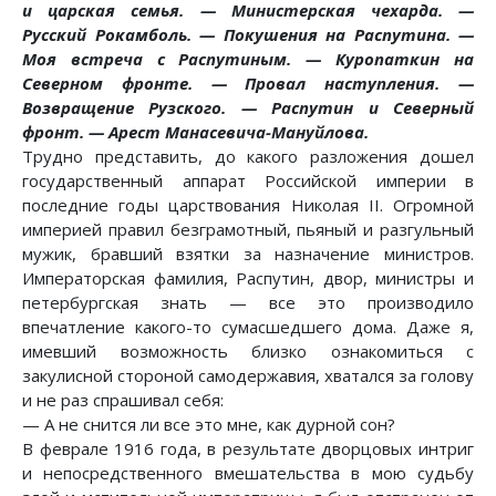
и царская семья. — Министерская чехарда. —
Русский Рокамболь. — Покушения на Распутина. —
Моя встреча с Распутиным. — Куропаткин на
Северном фронте. — Провал наступления. —
Возвращение Рузского. — Распутин и Северный
фронт. — Арест Манасевича-Мануйлова.
Трудно представить, до какого разложения дошел
государственный аппарат Российской империи в
последние годы царствования Николая II. Огромной
империей правил безграмотный, пьяный и разгульный
мужик, бравший взятки за назначение министров.
Императорская фамилия, Распутин, двор, министры и
петербургская знать — все это производило
впечатление какого-то сумасшедшего дома. Даже я,
имевший возможность близко ознакомиться с
закулисной стороной самодержавия, хватался за голову
и не раз спрашивал себя:
— А не снится ли все это мне, как дурной сон?
В феврале 1916 года, в результате дворцовых интриг
и непосредственного вмешательства в мою судьбу