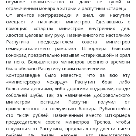
неумное правительство и даже не тупой и
ограниченный монарх а хитрый и распутный «старец».
От агентов контрразведки я знал, как Распутин
смещает и назначает министров. Сделавшись с
помощью «старца» министром внутренних дел.
Хвостов целовал ему руку. Назначенного по настоянию
Распутина председателем совета министров
семидесятилетнего рамолика Штюрмера бывший
конокрад презрительно называл «старикашкой» и орал
на него. Большинство министров военного времени
было обязано Распутину своим назначением.
Контрразведке было известно, что за всю эту
«министерскую чехарду» Распутин брал либо
большими деньгами, либо дорогими подарками, вроде
собольей шубы. Так, за назначение Добровольского
министром юстиции Распутин получил от
привлеченного за спекуляцию банкира Рубинштейна
сто тысяч рублей. Назначенный вместо Штюрмера
председателем совета министров Трепов, чтобы
откупиться от Распутина, предлагал ему двести тысяч
рублей. Мы знали, наконец, что министерство