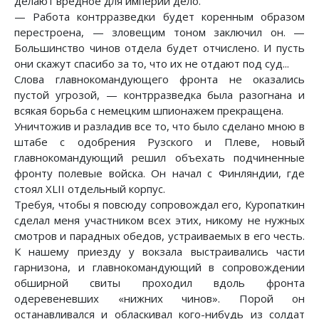
делают вредное для империи дело.
— Работа контрразведки будет коренным образом
перестроена, — зловещим тоном заключил он. —
Большинство чинов отдела будет отчислено. И пусть
они скажут спасибо за то, что их не отдают под суд...
Слова главнокомандующего фронта не оказались
пустой угрозой, — контрразведка была разогнана и
всякая борьба с немецким шпионажем прекращена.
Уничтожив и разладив все то, что было сделано мною в
штабе с одобрения Рузского и Плеве, новый
главнокомандующий решил объехать подчиненные
фронту полевые войска. Он начал с Финляндии, где
стоял XLII отдельный корпус.
Требуя, чтобы я повсюду сопровождал его, Куропаткин
сделал меня участником всех этих, никому не нужных
смотров и парадных обедов, устраиваемых в его честь.
К нашему приезду у вокзала выстраивались части
гарнизона, и главнокомандующий в сопровождении
обширной свиты проходил вдоль фронта
одеревеневших «нижних чинов». Порой он
останавливался и обласкивал кого-нибудь из солдат