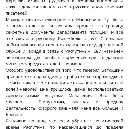
журналистикой, сотрудничал в «Новом времени» и
даже сделался членом союза русских драматических
писателей.
Можно написать целый роман о Манасевиче. Тут были
и вымогательства, и попытка продать за границу
секретные документы департамента полиции, и все
это сходило русскому Рокамболю с рук. С началом
войны Манасевич снова оказался на государственной
службе и, войдя в связь с Распутиным, был назначен
чиновником для особых поручений при тогдашнем
министре-председателе Штюрмере.
Особого удовольствия от того, что генерал Батюшкин
привлек этого проходимца к работе в контрразведке, я
не испытывал. Но с волками жить — по-волчьи выть. И
волей-неволей мне пришлось даже воспользоваться
сомнительными услугами Манасевича. Это было
связано с Распутиным, опасная и вредная
деятельность которого занимала меня все больше и
больше.
Я наивно полагал, что если убрать с политической
арены Распутина, то накренившийся до предела