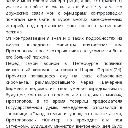
злой и мстительной императрицы, я был отстранен от
участия в войне и оказался как бы не у дел. Но
дружеские связи мои с офицерами контрразведки
помогали мне быть в курсе многих засекреченных
историй, подтверждавших факт полного загнивания
режима.
От контрразведки я знал и о таких подробностях из
жизни последнего министра внутренних дел
Протопопова, после которых никто не усомнился бы в
его больной психике.
Перед самой войной в Петербурге появился
«известный хиромант и спирит» Шарль Перрен{24}.
Прочитав попавшееся ему на глаза объявление
хироманта, рекламировавшего через «Вечерние
биржевые ведомости» свое уменье «предсказывать
будущее, составлять гороскопы и отгадывать мысли»,
Протопопов, в то время товарищ председателя
Государственной думы, немедленно отправился в
гостиницу «Гранд-отель» и узнал, что планета его,
Протопопова,- «Юпитер, но проходит она под
Сатурном». Будущему министру внутренних дел было