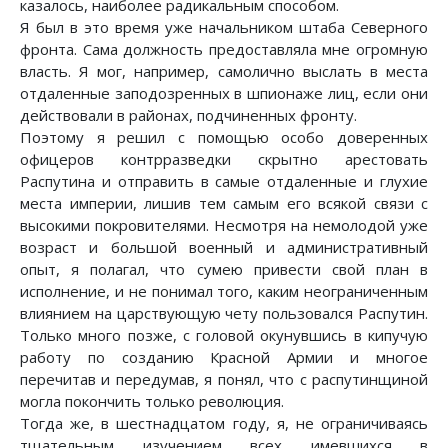
казалось, наиболее радикальным способом.
Я был в это время уже начальником штаба Северного
фронта. Сама должность предоставляла мне огромную
власть. Я мог, например, самолично выслать в места
отдаленные заподозренных в шпионаже лиц, если они
действовали в районах, подчиненных фронту.
Поэтому я решил с помощью особо доверенных
офицеров контрразведки скрытно арестовать
Распутина и отправить в самые отдаленные и глухие
места империи, лишив тем самым его всякой связи с
высокими покровителями. Несмотря на немолодой уже
возраст и большой военный и административный
опыт, я полагал, что сумею привести свой план в
исполнение, и не понимал того, каким неограниченным
влиянием на царствующую чету пользовался Распутин.
Только много позже, с головой окунувшись в кипучую
работу по созданию Красной Армии и многое
перечитав и передумав, я понял, что с распутинщиной
могла покончить только революция.
Тогда же, в шестнадцатом году, я, не ограничиваясь
тщательным изучением всех имевшихся в