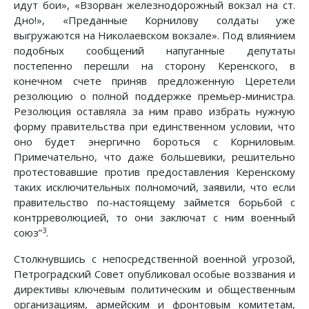
идут бои», «Взорван железнодорожный вокзал на ст.
Дно!», «Преданные Корнилову солдаты уже
выгружаются на Николаевском вокзале». Под влиянием
подобных сообщений напуганные депутаты
постепенно перешли на сторону Керенского, в
конечном счете приняв предложенную Церетели
резолюцию о полной поддержке премьер-министра.
Резолюция оставляла за ним право избрать нужную
форму правительства при единственном условии, что
оно будет энергично бороться с Корниловым.
Примечательно, что даже большевики, решительно
протестовавшие против предоставления Керенскому
таких исключительных полномочий, заявили, что если
правительство по-настоящему займется борьбой с
контрреволюцией, то они заключат с ним военный
3
союз”
.
Столкнувшись с непосредственной военной угрозой,
Петроградский Совет опубликовал особые воззвания и
директивы ключевым политическим и общественным
организациям, армейским и фронтовым комитетам,