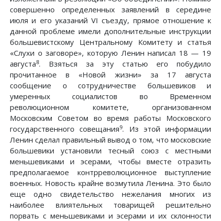
совершенно определенных заявлений в середине
июля и его указаний VI съезду, прямое отношение к
данной проблеме имели дополнительные инструкции
большевистскому Центральному Комитету и статья
«Слухи о заговоре», которую Ленин написал 18 — 19
8
августа
. Взяться за эту статью его побудило
прочитанное в «Новой жизни» за 17 августа
сообщение о сотрудничестве большевиков и
умеренных социалистов во Временном
революционном комитете, организованном
Московским Советом во время работы Московского
9
государственного совещания
. Из этой информации
Ленин сделал правильный вывод о том, что московские
большевики установили тесный союз с местными
меньшевиками и эсерами, чтобы вместе отразить
предполагаемое контрреволюционное выступление
военных. Новость крайне возмутила Ленина. Это было
еще одно свидетельство нежелания многих из
наиболее влиятельных товарищей решительно
порвать с меньшевиками и эсерами и их склонности