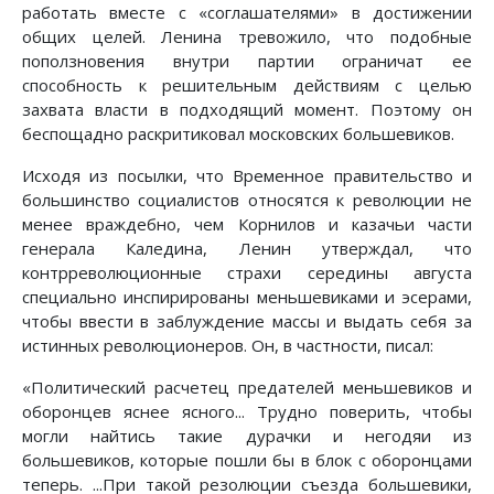
работать вместе с «соглашателями» в достижении
общих целей. Ленина тревожило, что подобные
поползновения внутри партии ограничат ее
способность к решительным действиям с целью
захвата власти в подходящий момент. Поэтому он
беспощадно раскритиковал московских большевиков.
Исходя из посылки, что Временное правительство и
большинство социалистов относятся к революции не
менее враждебно, чем Корнилов и казачьи части
генерала Каледина, Ленин утверждал, что
контрреволюционные страхи середины августа
специально инспирированы меньшевиками и эсерами,
чтобы ввести в заблуждение массы и выдать себя за
истинных революционеров. Он, в частности, писал:
«Политический расчетец предателей меньшевиков и
оборонцев яснее ясного... Трудно поверить, чтобы
могли найтись такие дурачки и негодяи из
большевиков, которые пошли бы в блок с оборонцами
теперь. ...При такой резолюции съезда большевики,