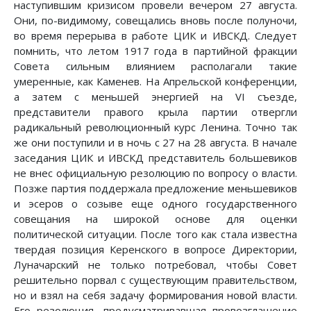
наступившим кризисом провели вечером 27 августа.
Они, по-видимому, совещались вновь после полуночи,
во время перерыва в работе ЦИК и ИВСКД. Следует
помнить, что летом 1917 года в партийной фракции
Совета сильным влиянием располагали такие
умеренные, как Каменев. На Апрельской конференции,
а затем с меньшей энергией на VI съезде,
представители правого крыла партии отвергли
радикальный революционный курс Ленина. Точно так
же они поступили и в ночь с 27 на 28 августа. В начале
заседания ЦИК и ИВСКД представитель большевиков
не внес официальную резолюцию по вопросу о власти.
Позже партия поддержала предложение меньшевиков
и эсеров о созыве еще одного государственного
совещания на широкой основе для оценки
политической ситуации. После того как стала известна
твердая позиция Керенского в вопросе Директории,
Луначарский не только потребовал, чтобы Совет
решительно порвал с существующим правительством,
но и взял на себя задачу формирования новой власти.
Его резолюция, предусматривавшая провозглашение