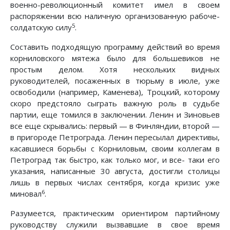
военно-революционный комитет имел в своем
распоряжении всю наличную организованную рабоче-
5
солдатскую силу
.
Составить подходящую программу действий во время
корниловского мятежа было для большевиков не
простым делом. Хотя нескольких видных
руководителей, посаженных в тюрьму в июле, уже
освободили (например, Каменева), Троцкий, которому
скоро предстояло сыграть важную роль в судьбе
партии, еще томился в заключении. Ленин и Зиновьев
все еще скрывались: первый — в Финляндии, второй —
в пригороде Петрограда. Ленин пересылал директивы,
касавшиеся борьбы с Корниловым, своим коллегам в
Петроград так быстро, как только мог, и все- таки его
указания, написанные 30 августа, достигли столицы
лишь в первых числах сентября, когда кризис уже
6
миновал
.
Разумеется, практическим ориентиром партийному
руководству служили вызвавшие в свое время