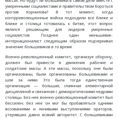
массах. Но будут ли большевики в самом деле вместе с
умеренными социалистами и правительством бороться
против Корнилова? В тот момент, когда
контрреволюционные войска подходили все ближе и
ближе и столица готовилась к битве, этот вопрос
являлся решающим для лидеров умеренных
социалистов. Позднее один меньшевик-
интернационалист следующим образом подчеркивал
значение большевиков в то время:
Военно-революционный комитет, организуя оборону,
должен был привести в движение рабочие и
солдатские массы. А эти массы, поскольку они были
организованы, были организованы большевиками и
шли за ними. Это была тогда единственная
организация — большая, спаянная элементарной
дисциплиной и связанная с демократическими недрами
столицы. Без нее военно-революционный комитет был
бессилен; без нее он мог бы пробавляться одними
воззваниями и ленивыми выступлениями ораторов,
утерявших давно всякий авторитет. С большевиками