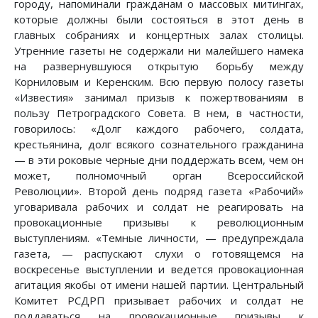
городу, напоминали гражданам о массовых митингах,
которые должны были состояться в этот день в
главных собраниях и концертных залах столицы.
Утренние газеты не содержали ни малейшего намека
на развернувшуюся открытую борьбу между
Корниловым и Керенским. Всю первую полосу газеты
«Известия» занимал призыв к пожертвованиям в
пользу Петроградского Совета. В нем, в частности,
говорилось: «Долг каждого рабочего, солдата,
крестьянина, долг всякого сознательного гражданина
— в эти роковые черные дни поддержать всем, чем он
может, полномочный орган Всероссийской
Революции». Второй день подряд газета «Рабочий»
уговаривала рабочих и солдат не реагировать на
провокационные призывы к революционным
выступлениям. «Темные личности, — предупреждала
газета, — распускают слухи о готовящемся на
воскресенье выступлении и ведется провокационная
агитация якобы от имени нашей партии. Центральный
Комитет РСДРП призывает рабочих и солдат не
поддаваться на провокационные призывы к