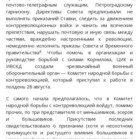
почтово-телеграфным служащим, Петроградскому
гарнизону. Директивы Совета предписывали: не
выполнять приказаний Ставки, следить за движением
контрреволюционных войск и чинить им всяческие
препятствия, нарушать почтовую и иную связь между
частями, враждебно настроенными к революции,
немедленно исполнять приказы Совета и Временного
4
правительства
. Чтобы помочь в организации и
руководстве борьбой с силами Корнилова, ЦИК и
ИВСКД создали чрезвычайный военный
оборонительный орган — Комитет народной борьбы с
контрреволюцией, который приступил к работе в
полдень 28 августа.
С самого начала предполагалось, что в Комитет
народной борьбы с контрреволюцией войдут, помимо
прочих, по три представителя от меньшевиков, эсеров
и большевиков. Присутствие последних
свидетельствовало о признании (хотя и неохотном)
преимуществ и растущего влияния большевиков в