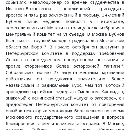
событиях. Революционер со времен студенчества в
Иваново-Вознесенске, переживший тринадцать
арестов и пять раз заключенный в тюрьму, 34-летний
Бубнов лишь недавно появился в Петрограде,
переселившись из Москвы в столицу после избрания в
Центральный Комитет на VI съезде. В Москве Бубнов
был связан с группой молодых радикалов в Московском
13
областном бюро
. В начале октября он выступит в
Петербургском комитете в поддержку требования
Ленина о немедленном вооруженном восстании и
14
против сторонников более осторожной тактики
.
Собравшимся ночью 27 августа местным партийным
работникам он предложил значительно более
независимый и радикальный курс, чем тот, который
проводили партийные лидеры в Смольном. Как видно,
знакомый с ленинской статьей «Слухи о заговоре», он
предостерег Петербургский комитет от повторения
ошибок некоторых московских большевиков во время
Московского государственного совещания в вопросе
блокирования с меньшевиками и эсерами. В Москве,
заметил Бубнов, «сначала они (Временное