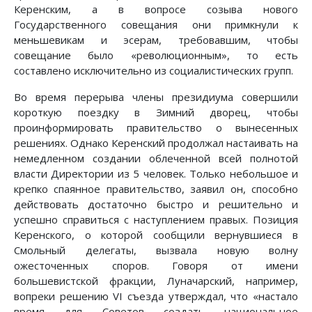
Керенским, а в вопросе созыва нового
Государственного совещания они примкнули к
меньшевикам и эсерам, требовавшим, чтобы
совещание было «революционным», то есть
составлено исключительно из социалистических групп.
Во время перерыва члены президиума совершили
короткую поездку в Зимний дворец, чтобы
проинформировать правительство о вынесенных
решениях. Однако Керенский продолжал настаивать на
немедленном создании облеченной всей полнотой
власти Директории из 5 человек. Только небольшое и
крепко спаянное правительство, заявил он, способно
действовать достаточно быстро и решительно и
успешно справиться с наступлением правых. Позиция
Керенского, о которой сообщили вернувшиеся в
Смольный делегаты, вызвала новую волну
ожесточенных споров. Говоря от имени
большевистской фракции, Луначарский, например,
вопреки решению VI съезда утверждал, что «настало
время для Советов создать национальное