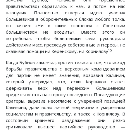
правительство) обратились к нам, а потом на нас
плюнули». Полностью отвергая идею участия
большевиков в оборонительных блоках любого толка,
он заявил: «Ни в какие сношения с Советским
большинством не входить». Вместо этого он
потребовал, чтобы большевики сами руководили
действиями масс, преследуя собственные интересы, не
15
оказывая помощи ни Керенскому, ни Корнилову
.
Когда Бубнов закончил, против тезиса о том, что исход
борьбы правительства с верховным командованием
для партии не имеет значения, возразил Калинин,
который утверждал, что, если Корнилов станет
одерживать верх над Керенским, большевикам
придется встать на сторону последнего. Последующие
ораторы, выразив несогласие с умеренной позицией
Калинина, дали волю личной неприязни к умеренным
социалистам и правительству, а также к Корнилову. В
состоянии крайнего раздражения они резко
критиковали высшее партийное руководство —