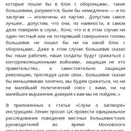
которые пошли бы в блок с оборонцами... такие
большевики, разумеется, были бы немедленно — и по
заслугам — исключены из партии... Допустим самое
лучшее... допустим, что они, по наивности, в самом
деле поверили в слухи... Ясно, что и в этом случае ни
один честный или не потерявший совершенно головы
большевик не пошел бы ни на какой блок с
оборонцами... Даже в этом случае большевик сказал
бы: наши рабочие, наши солдаты будут сражаться с
контрреволюционными войсками... защищая не это
правительство... а самостоятельно защищая
революцию, преследуя цели свои... Большевик сказал
бы меньшевикам: конечно, мы будем сражаться, но ни
на малейший политический союз с вами, ни на
малейшее выражение доверия к вам мы не пойдем...»
В приложенных к статье «Слухи о заговоре»
инструкциях Ленин просил ЦК провести официальное
расследование поведения местных большевистских
руководителей во время Московского
государственного совещания и потребовал отстранить