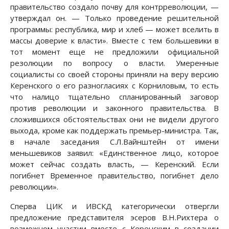
правительство создало почву для контрреволюции, —
утверждал он. — Только проведение решительной
программы: республика, мир и хлеб — может вселить в
массы доверие к власти». Вместе с тем большевики в
тот момент еще не предложили официальной
резолюции по вопросу о власти. Умеренные
социалисты со своей стороны приняли на веру версию
Керенского о его разногласиях с Корниловым, то есть
что налицо тщательно спланированный заговор
против революции и законного правительства. В
сложившихся обстоятельствах они не видели другого
выхода, кроме как поддержать премьер-министра. Так,
в начале заседания С.Л.Вайнштейн от имени
меньшевиков заявил: «Единственное лицо, которое
может сейчас создать власть, — Керенский. Если
погибнет Временное правительство, погибнет дело
революции».
Сперва ЦИК и ИВСКД категорически отвергли
предложение представителя эсеров В.Н.Рихтера о
возможном участии вместе с Керенским в создании