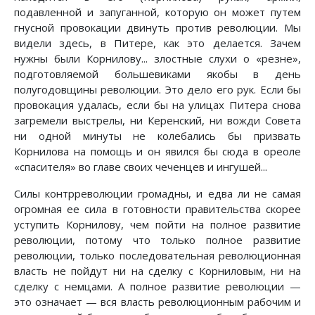
подавленной и запуганной, которую он может путем
гнусной провокации двинуть против революции. Мы
видели здесь, в Питере, как это делается. Зачем
нужны были Корнилову... злостные слухи о «резне»,
подготовляемой большевиками якобы в день
полугодовщины революции. Это дело его рук. Если бы
провокация удалась, если бы на улицах Питера снова
загремели выстрелы, ни Керенский, ни вожди Совета
ни одной минуты не колебались бы призвать
Корнилова на помощь и он явился бы сюда в ореоле
«спасителя» во главе своих чеченцев и ингушей...
Силы контрреволюции громадны, и едва ли не самая
огромная ее сила в готовности правительства скорее
уступить Корнилову, чем пойти на полное развитие
революции, потому что только полное развитие
революции, только последовательная революционная
власть не пойдут ни на сделку с Корниловым, ни на
сделку с немцами. А полное развитие революции —
это означает — вся власть революционным рабочим и