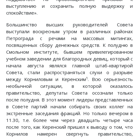
выступлению и сохранить полную выдержку и
спокойствие».
Большинство высших руководителей Совета
выступали воскресным утром в различных районах
Петрограда с речами на массовых митингах,
посвященных сбору денежных средств. К полудню в
Смольном институте, бывшем привилегированном
учебном заведении для благородных девиц, который с
начала августа являлся главной штаб-квартирой
Совета, стали распространяться слухи о разрыве
1
между Корниловым и Керенским
. Всю серьезность
необычной ситуации, в которой оказалось
правительство, депутаты Совета осознали только
после полудня. В этот момент лидеры представленных
в Совете партий начали собирать своих коллег на
экстренные заседания фракций. Но только вечером в
11.30, т.е. более чем через двадцать четыре часа
после того, как Керенский пришел к выводу о том, что
Корнилов намерен свергнуть правительство,