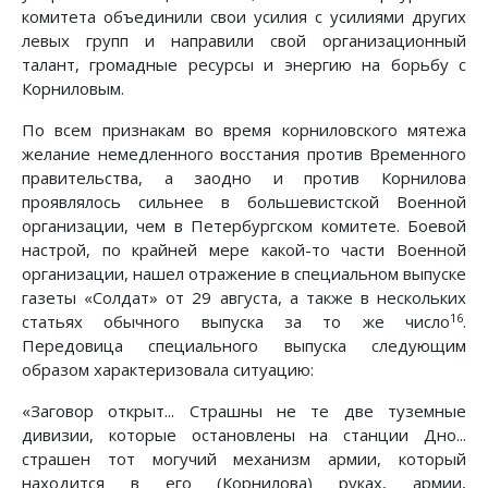
комитета объединили свои усилия с усилиями других
левых групп и направили свой организационный
талант, громадные ресурсы и энергию на борьбу с
Корниловым.
По всем признакам во время корниловского мятежа
желание немедленного восстания против Временного
правительства, а заодно и против Корнилова
проявлялось сильнее в большевистской Военной
организации, чем в Петербургском комитете. Боевой
настрой, по крайней мере какой-то части Военной
организации, нашел отражение в специальном выпуске
газеты «Солдат» от 29 августа, а также в нескольких
16
статьях обычного выпуска за то же число
.
Передовица специального выпуска следующим
образом характеризовала ситуацию:
«Заговор открыт... Страшны не те две туземные
дивизии, которые остановлены на станции Дно...
страшен тот могучий механизм армии, который
находится в его (Корнилова) руках, армии,