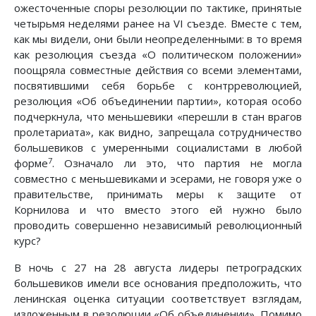
ожесточенные споры резолюции по тактике, принятые
четырьмя неделями ранее на VI съезде. Вместе с тем,
как мы видели, они были неопределенными: в то время
как резолюция съезда «О политическом положении»
поощряла совместные действия со всеми элементами,
посвятившими себя борьбе с контрреволюцией,
резолюция «Об объединении партии», которая особо
подчеркнула, что меньшевики «перешли в стан врагов
пролетариата», как видно, запрещала сотрудничество
большевиков с умеренными социалистами в любой
7
форме
. Означало ли это, что партия не могла
совместно с меньшевиками и эсерами, не говоря уже о
правительстве, принимать меры к защите от
Корнилова и что вместо этого ей нужно было
проводить совершенно независимый революционный
курс?
В ночь с 27 на 28 августа лидеры петроградских
большевиков имели все основания предположить, что
ленинская оценка ситуации соответствует взглядам,
изложенным в резолюции «Об объединении». Помимо