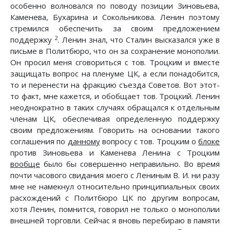
особенно волновался по поводу позиции Зиновьева,
Каменева, Бухарина и Сокольникова. Ленин поэтому
стремился обеспечить за своим предложением
2
поддержку
. Ленин знал, что Сталин высказался уже в
письме в Политбюро, что он за сохранение монополии.
Он просил меня сговориться с тов. Троцким и вместе
защищать вопрос на пленуме ЦК, а если понадобится,
то и перенести на фракцию съезда Советов. Вот этот-
то факт, мне кажется, и обобщает тов. Троцкий. Ленин
неоднократно в таких случаях обращался к отдельным
членам ЦК, обеспечивая определенную поддержку
своим предложениям. Говорить на основании такого
соглашения по
данному
вопросу с тов. Троцким о
блоке
против Зиновьева и Каменева Ленина с Троцким
вообще
было бы совершенно неправильно. Во время
почти часового свидания моего с Лениным В. И. ни разу
мне не намекнул относительно принципиальных своих
расхождений с Политбюро ЦК по другим вопросам,
хотя Ленин, помнится, говорил не только о монополии
внешней торговли. Сейчас я вновь перебираю в памяти