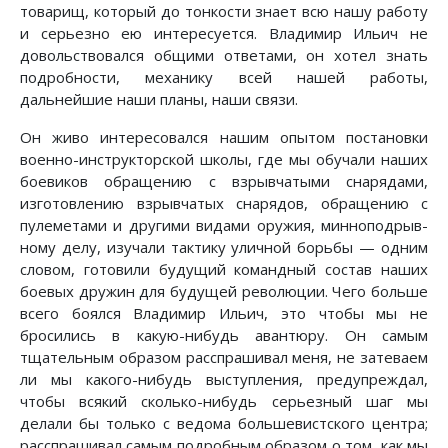
товарищ, который до тонкости знает всю нашу работу
и серьезно ею интересуется. Владимир Ильич не
довольствовался общими ответами, он хотел знать
подробности, механику всей нашей работы,
дальнейшие наши планы, наши связи.
Он живо интересовался нашим опытом постановки
военно-инструкторской школы, где мы обучали наших
боевиков обращению с взрывчатыми снарядами,
изготовлению взрывчатых снарядов, обращению с
пулеметами и другими видами оружия, минноподрыв-
ному делу, изучали тактику уличной борьбы — одним
словом, готовили будущий командный состав наших
боевых дружин для будущей революции. Чего больше
всего боялся Владимир Ильич, это чтобы мы не
бросились в какую-нибудь авантюру. Он самым
тщательным образом расспрашивал меня, не затеваем
ли мы какого-нибудь выступления, предупреждал,
чтобы всякий сколько-нибудь серьезный шаг мы
делали бы только с ведома большевистского центра;
расспрашивал самым подробным образом о том, как мы