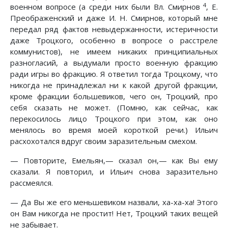
4
военном вопросе (а среди них были Вл. Смирнов
, Е.
Преображенский и даже И. Н. Смирнов, который мне
передал ряд фактов невыдержанности, истеричности
даже Троцкого, особенно в вопросе о расстреле
коммунистов), не имеем никаких принципиальных
разногласий, а выдумали просто военную фракцию
ради игры во фракцию. Я ответил тогда Троцкому, что
никогда не принадлежал ни к какой другой фракции,
кроме фракции большевиков, чего он, Троцкий, про
себя сказать не может. (Помню, как сейчас, как
перекосилось лицо Троцкого при этом, как оно
менялось во время моей короткой речи.) Ильич
расхохотался вдруг своим заразительным смехом.
— Повторите, Емельян,— сказал он,— как Вы ему
сказали. Я повторил, и Ильич снова заразительно
рассмеялся.
— Да Вы же его меньшевиком назвали, ха-ха-ха! Этого
он Вам никогда не простит! Нет, Троцкий таких вещей
не забывает.