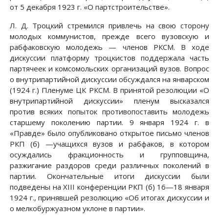
от 5 декабря 1923 г. «О партстроительстве».
Л. Д. Троцкий стремился привлечь на свою сторону
молодых коммунистов, прежде всего вузовскую и
рабфаковскую молодежь — членов РКСМ. В ходе
дискуссии платформу троцкистов поддержала часть
партячеек и комсомольских организаций вузов. Вопрос
о внутрипартийной дискуссии обсуждался на январском
(1924 г.) Пленуме ЦК РКСМ. В принятой резолюции «О
внутрипартийной дискуссии» пленум высказался
против всяких попыток противопоставить молодежь
старшему поколению партии. 9 января 1924 г. в
«Правде» было опубликовано открытое письмо членов
РКП (б) —учащихся вузов и рабфаков, в котором
осуждались фракционность и групповщина,
разжигание раздоров среди различных поколений в
партии. Окончательные итоги дискуссии были
подведены на XIII конференции РКП (б) 16—18 января
1924 г., принявшей резолюцию «Об итогах дискуссии и
о мелкобуржуазном уклоне в партии».