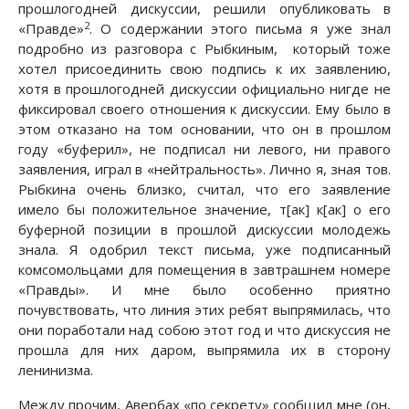
прошлогодней дискуссии, решили опубликовать в
2
«Правде»
. О содержании этого письма я уже знал
подробно из разговора с Рыбкиным, который тоже
хотел присоединить свою подпись к их заявлению,
хотя в прошлогодней дискуссии официально нигде не
фиксировал своего отношения к дискуссии. Ему было в
этом отказано на том основании, что он в прошлом
году «буферил», не подписал ни левого, ни правого
заявления, играл в «нейтральность». Лично я, зная тов.
Рыбкина очень близко, считал, что его заявление
имело бы положительное значение, т[ак] к[ак] о его
буферной позиции в прошлой дискуссии молодежь
знала. Я одобрил текст письма, уже подписанный
комсомольцами для помещения в завтрашнем номере
«Правды». И мне было особенно приятно
почувствовать, что линия этих ребят выпрямилась, что
они поработали над собою этот год и что дискуссия не
прошла для них даром, выпрямила их в сторону
ленинизма.
Между прочим, Авербах «по секрету» сообщил мне (он,