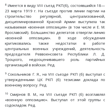
8
Имеется в виду VIII съезд РКП(б), состоявшийся 18—
23 марта 1919 г. На съезде против линии партии на
строительство регулярной, централизованной,
дисциплинированной Красной Армии выступила так
называемая «военная оппозиция» (в том числе и Е. M.
Ярославский). Большинство делегатов отвергли линию
«военной оппозиции». В ходе обсуждения
критиковались также недостатки в работе
центральных военных учреждений, деятельность
председателя Реввоенсовета Республики Л. Д.
Троцкого, недооценивавшего роль партийных
организаций в войсках. Ред.
9
Сокольников Г. Я., на VIII съезде РКП (б) выступал с
утвержденными ЦК РКП (б) тезисами доклада по
военному вопросу. Ред.
10
Смирнов В. М., на VIII съезде РКП (б) возглавлял
«военную оппозицию». Выступал от этой группы с
содокладом. Ред.