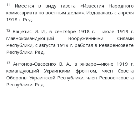
11
Имеется в виду газета «Известия Народного
комиссариата по военным делам». Издавалась с апреля
1918 г. Ред.
12
Вацетис И. И., в сентябре 1918 г.— июле 1919 г.
главнокомандующий Вооруженными Силами
Республики, с августа 1919 г. работал в Реввоенсовете
Республики. Ред.
13
Антонов-Овсеенко В. А., в январе—июне 1919 г.
командующий Украинским фронтом, член Совета
Обороны Украинской Республики, член Реввоенсовета
Республики. Ред.
Предыдущий: Первые встречи с Лениным
Следующий: Из речи на заседани
Назад
Вперед