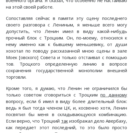
военного органа. Я сказал, что особенно не настаиваю
на этой своей работе.
Сопоставляя сейчас в памяти эту сцену последнего
своего разговора с Лениным, я меньше всего могу
допустить, что Ленин имел в виду какой-нибудь
прочный блок с Троцким. Он, по-моему, относился к
нему именно как к бывшему меньшевику, от души
хохотал по поводу рассказанной мною сцены в зале
Моек [овского] Совета и только отстаивал с помощью
тов. Троцкого определенную линию в вопросе
сохранения государственной монополии внешней
торговли.
Кроме того, я думаю, что Ленин не ограничился бы
только советом сговориться с Троцким
по данному
вопросу, если б имел в виду более длительный блок:
ведь я был тогда членом ЦК, и, косвенно хотя, Ленин
посвятил бы меня в складывающуюся комбинацию.
Если верно, что Троцкий
так
изображал дело Авербаху,
как передает этот последний, то это было просто