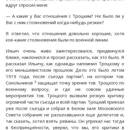
вдруг спросил меня:
— А какие у Вас отношения с Троцким? Не было ли у
Вас с ним столкновений когда-нибудь резких?
Я ответил, что отношения довольно хорошие, хотя
кое-какие столкновения были по военной линии.
Ильич очень живо заинтересовался, придвинулся
ближе, наклонился и просил рассказать, как это было. Я
рассказал Ильичу, как однажды напомнил Троцкому о
его меньшевистском прошлом. Дело это было летом
2
1919 года, после съезда партии
, на котором тов.
3
Сокольников
защищал точку зрения тов. Троцкого по
военному вопросу, и где не совсем удачные
мероприятия тов. Троцкого вызвали резкую критику
огромной части съезда и всей партии. Троцкий приехал
уже после съезда и собрал в Белом зале Московского
Совета собрание не разъехавшихся еще делегатов и,
так сказать, хотел взять реванш. Он упрекал нас тогда
в беспринципности, уверял, что мы, его критики в