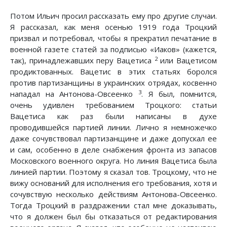
Потом Ильич просил рассказать ему про другие случаи.
Я рассказал, как меня осенью 1919 года Троцкий
призвал и потребовал, чтобы я прекратил печатание в
военной газете статей за подписью «Иаков» (кажется,
2
так), принадлежавших перу Вацетиса
или Вацетисом
продиктованных. Вацетис в этих статьях боролся
против партизанщины в украинских отрядах, косвенно
3
нападал на Антонова-Овсеенко
. Я был, помнится,
очень удивлен требованием Троцкого: статьи
Вацетиса как раз были написаны в духе
проводившейся партией линии. Лично я немножечко
даже сочувствовал партизанщине и даже допускал ее
и сам, особенно в деле снабжения фронта из запасов
Московского военного округа. Но линия Вацетиса была
линией партии. Поэтому я сказал тов. Троцкому, что не
вижу оснований для исполнения его требования, хотя и
сочувствую несколько действиям Антонова-Овсеенко.
Тогда Троцкий в раздражении стал мне доказывать,
что я должен был бы отказаться от редактирования