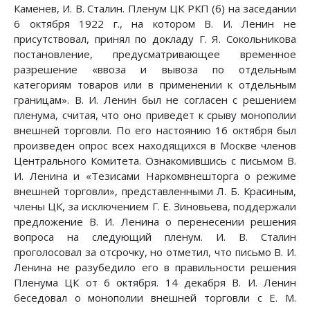
Каменев, И. В. Сталин. Пленум ЦК РКП (б) на заседании
6 октября 1922 г., на котором В. И. Ленин не
присутствовал, принял по докладу Г. Я. Сокольникова
постановление, предусматривающее временное
разрешение «ввоза и вывоза по отдельным
категориям товаров или в применении к отдельным
границам». В. И. Ленин был не согласен с решением
пленума, считая, что оно приведет к срыву монополии
внешней торговли. По его настоянию 16 октября был
произведен опрос всех находящихся в Москве членов
Центрального Комитета. Ознакомившись с письмом В.
И. Ленина и «Тезисами Наркомвнешторга о режиме
внешней торговли», представленными Л. Б. Красиным,
члены ЦК, за исключением Г. Е. Зиновьева, поддержали
предложение В. И. Ленина о перенесении решения
вопроса на следующий пленум. И. В. Сталин
проголосовал за отсрочку, но отметил, что письмо В. И.
Ленина не разубедило его в правильности решения
Пленума ЦК от 6 октября. 14 декабря В. И. Ленин
беседовал о монополии внешней торговли с Е. М.