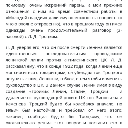
по-моему, очень искренний парень, а мои прежние
отношения с ним во время совместной работы в
«Молодой гвардии» дали ему возможность говорить со
мною вполне откровенно), что в прошлом году он имел
однажды очень продолжительный разговор (3-
часовой) с Л. Д. Троцким.
Л. Д. уверял его, что он после смерти Ленина является
единственным последовательным проводником
ленинской линии против антиленинского ЦК. Л. Д.
рассказал ему, что в конце 1922 года, когда Ленин еще
мог сноситься с товарищами, он убеждал тов. Троцкого
вступить с ним, Лениным, в блок, с тем чтобы изменить
руководство в ЦК. В данном случае Ленин имел в виду
создание «тройки»: Ленин, Сталин, Троцкий — и
удаление от руководящей роли в ЦК тов. Зиновьева и
Каменева. Троцкий будто бы колебался вначале, но
Ильич был настойчив и требовал от него этого;
наконец сообщил будто бы Троцкому, что он
окончательно решил этот вопрос и поставит его в