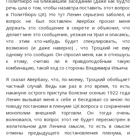
Политбюро на ближайшем заседании (даже как будто
речь шла о том, чтобы назавтра поставить этот вопрос
в Политбюро ЦК). Но тут Ленин серьезно заболел, и
вопрос не был поставлен. Авербах просил меня
держать это сообщение в секрете и объяснил, что
делает мне это сообщение, уезжая на Урал и опасаясь,
что этим кто-нибудь будет спекулировать, что
возможно (и даже наверно) , что Троцкий не ему
одному это сообщил. Он спросил меня, как я отношусь
к этому, считаю ли я правдоподобным такую
комбинацию, такой ход со стороны Владимира Ильича.
Я сказал Авербаху, что, по-моему, Троцкий обобщает
частный случай. Ведь как раз в это время, то есть
накануне острого приступа болезни осенью 1922 года
Ленин вызывал меня к себе и беседовал со мною по
поводу постановки в пленуме ЦК вопроса о сохранении
монополии внешней торговли. Он тогда очень
волновался, что вопрос этот не будет пересмотрен в
желательном для Ленина смысле, то есть в смысле
отмены предыдущего постановления пленума, и