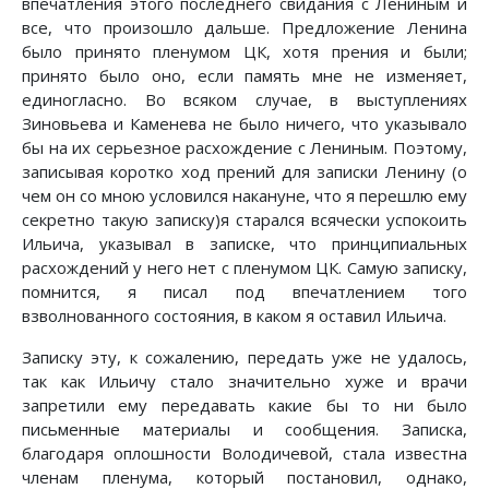
впечатления этого последнего свидания с Лениным и
все, что произошло дальше. Предложение Ленина
было принято пленумом ЦК, хотя прения и были;
принято было оно, если память мне не изменяет,
единогласно. Во всяком случае, в выступлениях
Зиновьева и Каменева не было ничего, что указывало
бы на их серьезное расхождение с Лениным. Поэтому,
записывая коротко ход прений для записки Ленину (о
чем он со мною условился накануне, что я перешлю ему
секретно такую записку)я старался всячески успокоить
Ильича, указывал в записке, что принципиальных
расхождений у него нет с пленумом ЦК. Самую записку,
помнится, я писал под впечатлением того
взволнованного состояния, в каком я оставил Ильича.
Записку эту, к сожалению, передать уже не удалось,
так как Ильичу стало значительно хуже и врачи
запретили ему передавать какие бы то ни было
письменные материалы и сообщения. Записка,
благодаря оплошности Володичевой, стала известна
членам пленума, который постановил, однако,