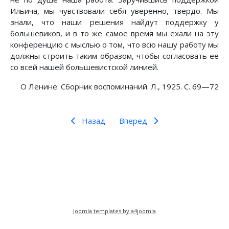
Ильича, мы чувствовали себя уверенно, твердо. Мы
знали, что наши решения найдут поддержку у
большевиков, и в то же самое время мы ехали на эту
конференцию с мыслью о том, что всю нашу работу мы
должны строить таким образом, чтобы согласовать ее
со всей нашей большевистской линией.
О Ленине: Сборник воспоминаний. Л., 1925. С. 69—72
Назад
Вперед
Предыдущий: Первые встречи с Лениным
Следующий: Из речи на заседани
Назад
Вперед
Joomla templates by a4joomla