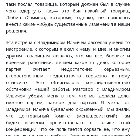
таки послал товарища, который должен был в случае
чего одернуть нас,— это был покойный товарищ
Любич (Саммер), которому, однако, не пришлось
внести какие-нибудь существенные изменения в наши
решения.
Эта встреча с Владимиром Ильичем рассеяла у меня то
настроение, с которым я ехал к нему. И мне, и многим
другим товарищам казалось, что мы все, боевики и
военные работники, делаем какое-то дело, которое
партия считает недостаточно серьезным,
второстепенным, недостаточно серьезно к нему
относится. Это объяснялось конспиративностью
обстановки нашей работы. Разговор с Владимиром
Ильичем убедил меня в том, что мы делаем дело,
нужное партии, важное для партии. Я уехал от
Владимира Ильича буквально окрыленный. Мы знали,
что Центральный Комитет (меньшевистский) нам
будет всячески препятствовать в созыве этой
конференции, что он попытается сорвать ее, что ему
не по душе наша работа. Заручившись поддержкой