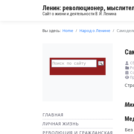
Ленин: революционер, мыслител
Сайт о жизни и деятельности В. И. Ленина
Вы здесь:
Home
Народ о Ленине
Самодель
Са
С
Ро
Со
П
Стр
Мих
ГЛАВНАЯ
Мед
ЛИЧНАЯ ЖИЗНЬ
Без
РЕВОЛЮЦИЯ И ГРАЖДАНСКАЯ