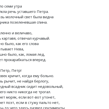
ло семи утра
лкла речь уставшего Петра.
озь молочный свет была видна
дника позеленевшая спина.
ленно и величаво,
 картавя, отвечал курчавый.
о было, как его слова
атывает Нева,
но было, как, ломая лед,
ет прокарабкаться вперед.
 Петр, Петр!
век кричит, когда ему больно.
рь рычит, не найдя берлогу,
едный всадник сидит недовольный,
его никто никогда не трогал.
ет моряк, если вот-вот утонет,
ет поэт, если в стужу пальто нет,
ты-то чего здесь развел сентименты