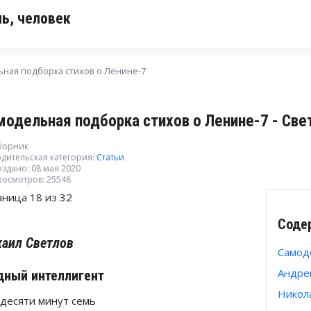
ь, человек
ная подборка стихов о Ленине-7
модельная подборка стихов о Ленине-7 - Св
борник
дительская категория:
Статьи
здано: 08 мая 2020
росмотров: 25548
аница 18 из 32
Соде
аил Светлов
Самод
Андре
ный интеллигент
Никол
 десяти минут семь