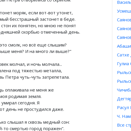
Васил
Усмеш
тонет моряк, если вот-вот утонет,
амый бесстрашный застонет в беде.
Саянов
 стон их понятен, но мною не понят
Саянов
одняшней скорбью отмеченный день.
Саянов
 это смолк, но всё еще слышим?
Абаши
выше меня? И на много ли выше?"
Сатхе 
Гулиа
век молчал, и ночь молчала...
влена под тяжестью металла,
Рыльс
вь Петра чуть-чуть затрепетала.
Рыльс
дь оплакивала не меня же
Чичиб
 моя родимая земля.
Дегтя
 умирал сегодня. Я
Расул
тот день не простудился даже.
Ч. На
ько слышал я сквозь медный сон:
Все с
й-то смертью город поражен".