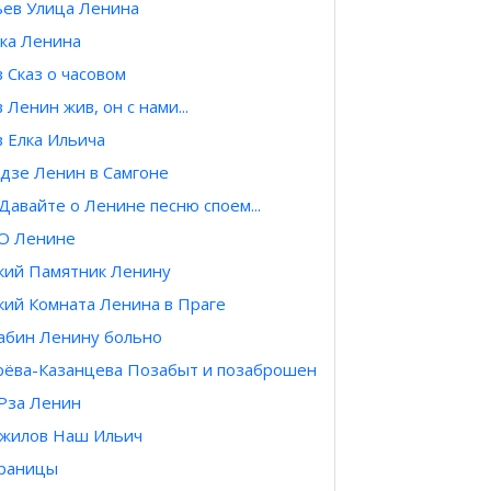
ьев Улица Ленина
ка Ленина
 Сказ о часовом
 Ленин жив, он с нами...
 Елка Ильича
дзе Ленин в Самгоне
Давайте о Ленине песню споем...
 О Ленине
кий Памятник Ленину
кий Комната Ленина в Праге
абин Ленину больно
рёва-Казанцева Позабыт и позаброшен
 Рза Ленин
мжилов Наш Ильич
траницы