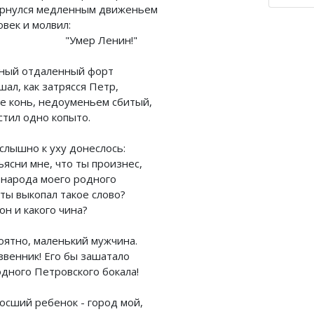
рнулся медленным движеньем
овек и молвил:
Умер Ленин!"
ный отдаленный форт
ал, как затрясся Петр,
е конь, недоуменьем сбитый,
стил одно копыто.
 слышно к уху донеслось:
ъясни мне, что ты произнес,
 народа моего родного
 ты выкопал такое слово?
он и какого чина?
оятно, маленький мужчина.
звенник! Его бы зашатало
одного Петровского бокала!
осший ребенок - город мой,