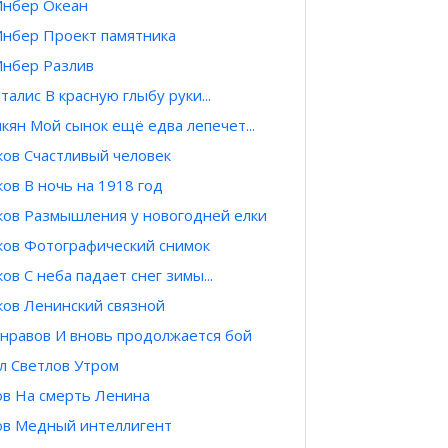
Инбер Океан
Инбер Проект памятника
Инбер Разлив
талис В красную глыбу руки...
кян Мой сынок ещё едва лепечет...
ков Счастливый человек
ов В ночь на 1918 год
ков Размышления у новогодней елки
ков Фотографический снимок
ов С неба падает снег зимы...
ков Ленинский связной
нравов И вновь продолжается бой
л Светлов Утром
ов На смерть Ленина
ов Медный интеллигент