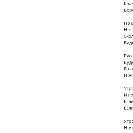
Как 
Бор
Но 
Не 
Скол
Буд
Русс
Буд
В п
Ноч
Утр
И по
Если
Если
Утр
Ноч