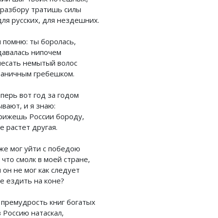
 разбору тратишь силы
для русских, для нездешних.
я помню: ты боролась,
давалась нипочем
чесать немытый волос
раничным гребешком.
перь вот год за годом
вают, и я знаю:
рижешь России бороду,
е растет другая.
 же мог уйти с победою
 что смолк в моей стране,
 он не мог как следует
е ездить на коне?
 премудрость книг богатых
 Россию натаскал,