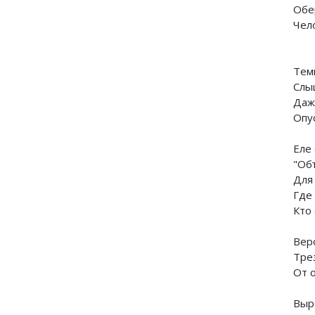
Обе
Чел
"
Тем
Слыш
Даж
Опу
Еле
"Об
Для
Где
Кто 
Вер
Тре
От 
Выр