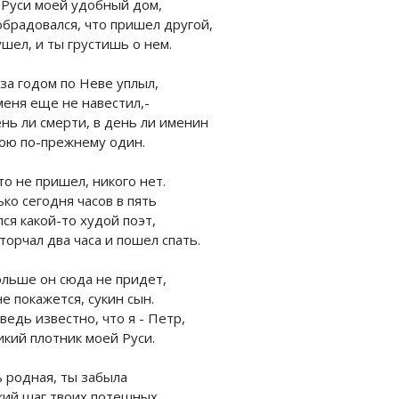
 Руси моей удобный дом,
обрадовался, что пришел другой,
шел, и ты грустишь о нем.
за годом по Неве уплыл,
меня еще не навестил,-
ень ли смерти, в день ли именин
тою по-прежнему один.
о не пришел, никого нет.
ко сегодня часов в пять
ся какой-то худой поэт,
торчал два часа и пошел спать.
ольше он сюда не придет,
е покажется, сукин сын.
ведь известно, что я - Петр,
икий плотник моей Руси.
ь родная, ты забыла
кий шаг твоих потешных,