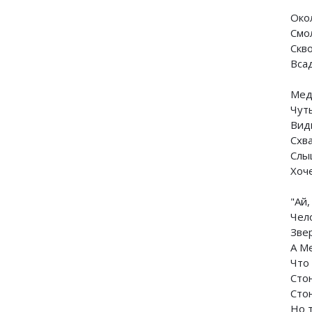
Око
Смо
Скв
Вса
Мед
Чуть
Видн
Схв
Слыш
Хоч
"Ай,
Чело
Зве
А М
Что 
Стон
Стон
Но 