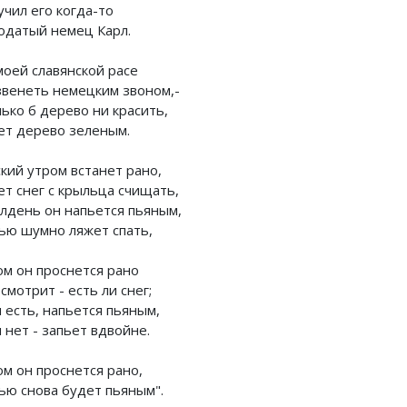
учил его когда-то
одатый немец Карл.
моей славянской расе
звенеть немецким звоном,-
ько б дерево ни красить,
ет дерево зеленым.
кий утром встанет рано,
ет снег с крыльца счищать,
олдень он напьется пьяным,
ью шумно ляжет спать,
ом он проснется рано
смотрит - есть ли снег;
 есть, напьется пьяным,
 нет - запьет вдвойне.
ом он проснется рано,
ью снова будет пьяным".