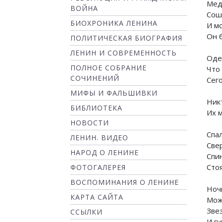
Мед
ВОЙНА
Сош
БИОХРОНИКА ЛЕНИНА
И мо
Он 
ПОЛИТИЧЕСКАЯ БИОГРАФИЯ
чь
ЛЕНИН И СОВРЕМЕННОСТЬ
Оде
ПОЛНОЕ СОБРАНИЕ
Что
СОЧИНЕНИЙ
Сег
МИФЫ И ФАЛЬШИВКИ
Ник
БИБЛИОТЕКА
Их м
НОВОСТИ
Спал
ЛЕНИН. ВИДЕО
Све
НАРОД О ЛЕНИНЕ
Спи
Сто
ФОТОГАЛЕРЕЯ
ВОСПОМИНАНИЯ О ЛЕНИНЕ
Ноч
КАРТА САЙТА
Мож
Зве
ССЫЛКИ
И г