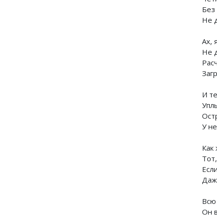
Без
Не 
Ах, 
Не 
Рас
Заг
И те
Уплы
Ост
У не
Как
Тот,
Если
Даж
Всю
Он в