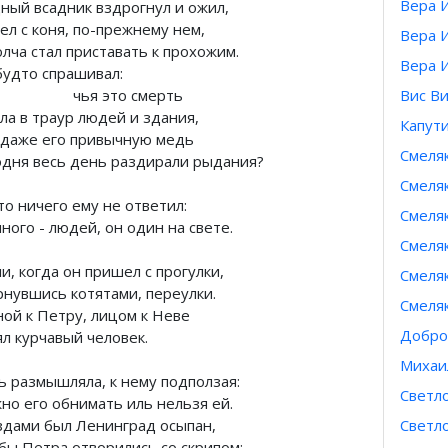
Вера 
ный всадник вздрогнул и ожил,
ел с коня, по-прежнему нем,
Вера 
лча стал приставать к прохожим.
Вера 
будто спрашивал:
я это смерть
Вис Ви
ла в траур людей и здания,
Капути
 даже его привычную медь
Смеля
одня весь день раздирали рыдания?
Смеляк
то ничего ему не ответил:
Смеля
ного - людей, он один на свете.
Смеля
и, когда он пришел с прогулки,
Смеляк
рнувшись котятами, переулки.
Смеля
ной к Петру, лицом к Неве
Добро
ял курчавый человек.
Михаи
ь размышляла, к нему подползая:
Светл
но его обнимать иль нельзя ей.
здами был Ленинград осыпан,
Светл
убы Петра отворились со скрипом: