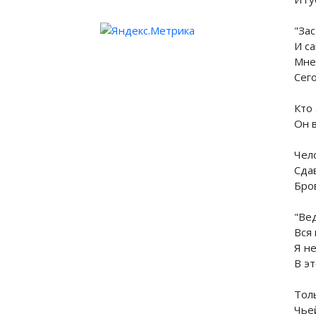
"Зас
И с
Мне
Сег
Кто
Он 
Чело
Сда
Бро
"Ве
Вся
Я не
В э
Тол
Чье