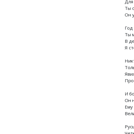
Для
Ты 
Он у
Год 
Ты 
В д
Я с
Никт
Толь
Явил
Про
И б
Он н
Ему 
Вел
Рус
Чет