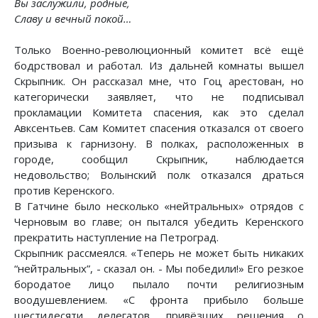
Вы заслужили, родные,
Славу и вечный покой…
Только Военно-революционный комитет всё ещё
бодрствовал и работал. Из дальней комнаты вышел
Скрыпник. Он рассказал мне, что Гоц арестован, но
категорически заявляет, что не подписывал
прокламации Комитета спасения, как это сделал
Авксентьев. Сам Комитет спасения отказался от своего
призыва к гарнизону. В полках, расположенных в
городе, сообщил Скрыпник, наблюдается
недовольство; Волынский полк отказался драться
против Керенского.
В Гатчине было несколько «нейтральных» отрядов с
Черновым во главе; он пытался убедить Керенского
прекратить наступление на Петроград.
Скрыпник рассмеялся. «Теперь не может быть никаких
“нейтральных”, - сказал он. - Мы победили!» Его резкое
бородатое лицо пылало почти религиозным
воодушевлением. «С фронта прибыло больше
шестидесяти делегатов, привёзших решения о