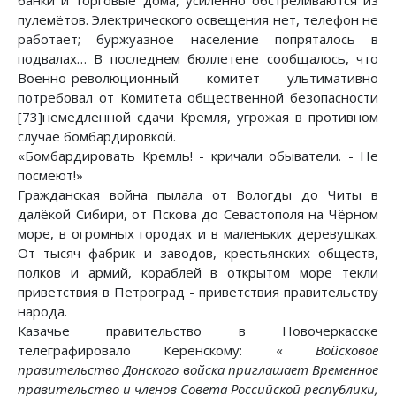
пулемётов. Электрического освещения нет, телефон не
работает; буржуазное население попряталось в
подвалах… В последнем бюллетене сообщалось, что
Военно-революционный комитет ультимативно
потребовал от Комитета общественной безопасности
[73]немедленной сдачи Кремля, угрожая в противном
случае бомбардировкой.
«Бомбардировать Кремль! - кричали обыватели. - Не
посмеют!»
Гражданская война пылала от Вологды до Читы в
далёкой Сибири, от Пскова до Севастополя на Чёрном
море, в огромных городах и в маленьких деревушках.
От тысяч фабрик и заводов, крестьянских обществ,
полков и армий, кораблей в открытом море текли
приветствия в Петроград - приветствия правительству
народа.
Казачье правительство в Новочеркасске
телеграфировало Керенскому: «
Войсковое
правительство Донского войска приглашает Временное
правительство и членов Совета Российской республики,