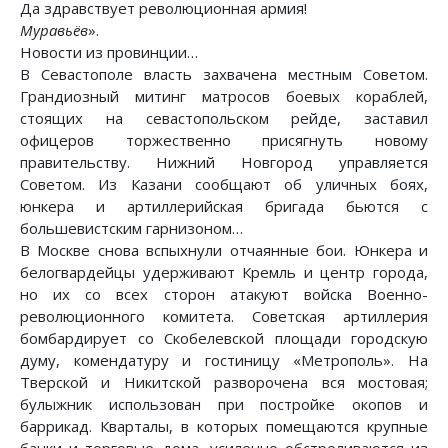
Да здравствует революционная армия!
Муравьёв
».
Новости из провинции…
В Севастополе власть захвачена местным Советом.
Грандиозный митинг матросов боевых кораблей,
стоящих на севастопольском рейде, заставил
офицеров торжественно присягнуть новому
правительству. Нижний Новгород управляется
Советом. Из Казани сообщают об уличных боях,
юнкера и артиллерийская бригада бьются с
большевистским гарнизоном…
В Москве снова вспыхнули отчаянные бои. Юнкера и
белогвардейцы удерживают Кремль и центр города,
но их со всех сторон атакуют войска Военно-
революционного комитета. Советская артиллерия
бомбардирует со Скобелевской площади городскую
думу, комендатуру и гостиницу «Метрополь». На
Тверской и Никитской разворочена вся мостовая;
булыжник использован при постройке окопов и
баррикад. Кварталы, в которых помещаются крупные
банки и торговые дома, усиленно обстреливаются из