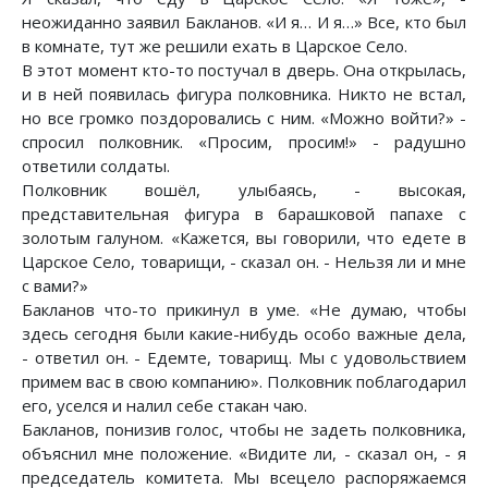
неожиданно заявил Бакланов. «И я… И я…» Все, кто был
в комнате, тут же решили ехать в Царское Село.
В этот момент кто-то постучал в дверь. Она открылась,
и в ней появилась фигура полковника. Никто не встал,
но все громко поздоровались с ним. «Можно войти?» -
спросил полковник. «Просим, просим!» - радушно
ответили солдаты.
Полковник вошёл, улыбаясь, - высокая,
представительная фигура в барашковой папахе с
золотым галуном. «Кажется, вы говорили, что едете в
Царское Село, товарищи, - сказал он. - Нельзя ли и мне
с вами?»
Бакланов что-то прикинул в уме. «Не думаю, чтобы
здесь сегодня были какие-нибудь особо важные дела,
- ответил он. - Едемте, товарищ. Мы с удовольствием
примем вас в свою компанию». Полковник поблагодарил
его, уселся и налил себе стакан чаю.
Бакланов, понизив голос, чтобы не задеть полковника,
объяснил мне положение. «Видите ли, - сказал он, - я
председатель комитета. Мы всецело распоряжаемся