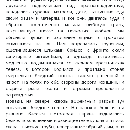
дружески подшучивали над красногвардейцами;
попадались суровые матросы, дети, тащившие еду
своим отцам и матерям, и все они, двигаясь туда и
обратно, ожесточённо месили глубокую грязь,
покрывавшую шоссе на несколько дюймов. Мы
обгоняли пушки и зарядные ящики, с грохотом
катившиеся на юг. Нам встречались грузовики,
ощетинившиеся штыками бойцов; с фронта ехали
санитарные автомобили, а однажды встретилась
медленно подвигавшаяся со скрипом крестьянская
телега, в которой корчился и протяжно стонал
смертельно бледный юноша, тяжело раненный в
живот. На полях по обе стороны дороги женщины и
старики рыли окопы и строили проволочные
заграждения.
Позади, на севере, сквозь эффектный разрыв туч
выглянуло бледное солнце. На плоской болотистой
равнине блестел Петроград. Справа вздымались
белые, позолоченные и разноцветные купола и шпили;
слева - высокие трубы, извергавшие чёрный дым, а за