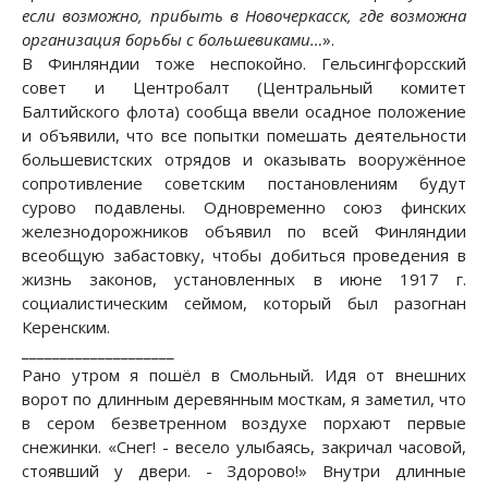
если возможно, прибыть в Новочеркасск, где возможна
организация борьбы с большевиками…
».
В Финляндии тоже неспокойно. Гельсингфорсский
совет и Центробалт (Центральный комитет
Балтийского флота) сообща ввели осадное положение
и объявили, что все попытки помешать деятельности
большевистских отрядов и оказывать вооружённое
сопротивление советским постановлениям будут
сурово подавлены. Одновременно союз финских
железнодорожников объявил по всей Финляндии
всеобщую забастовку, чтобы добиться проведения в
жизнь законов, установленных в июне 1917 г.
социалистическим сеймом, который был разогнан
Керенским.
____________________
Рано утром я пошёл в Смольный. Идя от внешних
ворот по длинным деревянным мосткам, я заметил, что
в сером безветренном воздухе порхают первые
снежинки. «Снег! - весело улыбаясь, закричал часовой,
стоявший у двери. - Здорово!» Внутри длинные