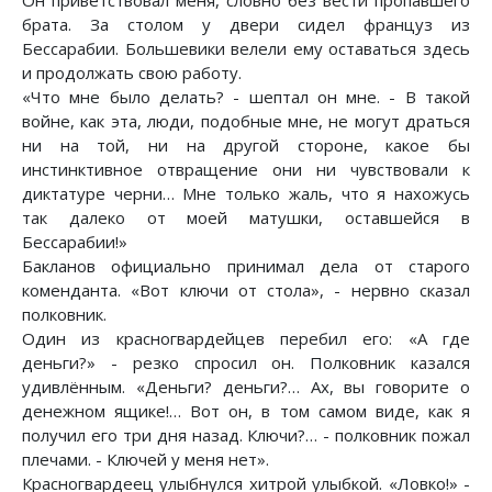
брата. За столом у двери сидел француз из
Бессарабии. Большевики велели ему оставаться здесь
и продолжать свою работу.
«Что мне было делать? - шептал он мне. - В такой
войне, как эта, люди, подобные мне, не могут драться
ни на той, ни на другой стороне, какое бы
инстинктивное отвращение они ни чувствовали к
диктатуре черни… Мне только жаль, что я нахожусь
так далеко от моей матушки, оставшейся в
Бессарабии!»
Бакланов официально принимал дела от старого
коменданта. «Вот ключи от стола», - нервно сказал
полковник.
Один из красногвардейцев перебил его: «А где
деньги?» - резко спросил он. Полковник казался
удивлённым. «Деньги? деньги?… Ах, вы говорите о
денежном ящике!… Вот он, в том самом виде, как я
получил его три дня назад. Ключи?… - полковник пожал
плечами. - Ключей у меня нет».
Красногвардеец улыбнулся хитрой улыбкой. «Ловко!» -