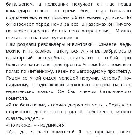
батальоном, а полковник получает от нас права
командира только во время боя, когда батальон
подчинён ему и его приказы обязательны для всех. Но
он отвечает перед нами за всё. В казармах он ничего
не может сделать без нашего разрешения… Можно
считать его нашим служащим…»
Нам роздали револьверы и винтовки - «знаете, ведь
можно и на казаков наткнуться…» - и мы забрались в
санитарный автомобиль, прихватив с собой три
большие пачки газет для фронта. Автомобиль помчался
прямо по Литейному, затем по Загородному проспекту.
Рядом со мной сидел молодой поручик, который, по-
видимому, с одинаковой легкостью говорил на всех
европейских языках. Он был членом батальонного
комитета.
«Я не большевик, - горячо уверял он меня. - Ведь я из
старинного дворянского рода. Я, собственно, можно
сказать, кадет…»
«Но как же…» - изумился я.
«Да, да, я член комитета! Я не скрываю своих