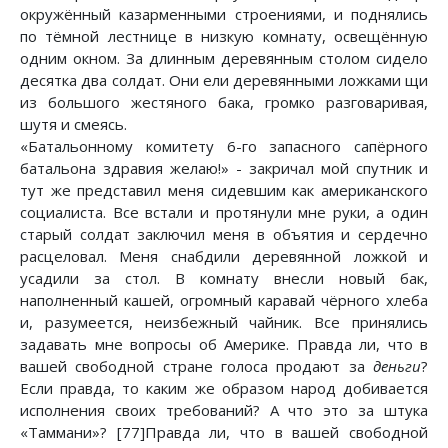
окружённый казарменными строениями, и поднялись
по тёмной лестнице в низкую комнату, освещённую
одним окном. За длинным деревянным столом сидело
десятка два солдат. Они ели деревянными ложками щи
из большого жестяного бака, громко разговаривая,
шутя и смеясь.
«Батальонному комитету 6-го запасного сапёрного
батальона здравия желаю!» - закричал мой спутник и
тут же представил меня сидевшим как американского
социалиста. Все встали и протянули мне руки, а один
старый солдат заключил меня в объятия и сердечно
расцеловал. Меня снабдили деревянной ложкой и
усадили за стол. В комнату внесли новый бак,
наполненный кашей, огромный каравай чёрного хлеба
и, разумеется, неизбежный чайник. Все принялись
задавать мне вопросы об Америке. Правда ли, что в
вашей свободной стране голоса продают за
деньги
?
Если правда, то каким же образом народ добивается
исполнения своих требований? А что это за штука
«Таммани»? [77]Правда ли, что в вашей свободной