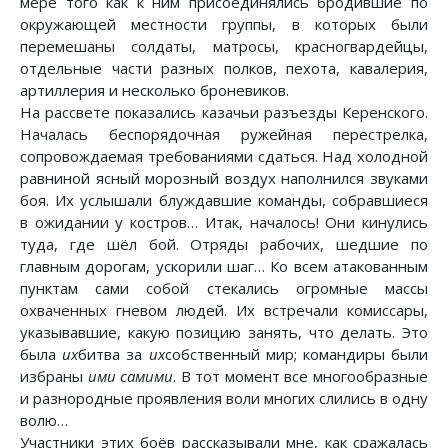
мере того как к ним присоединялись бродившие по
окружающей местности группы, в которых были
перемешаны солдаты, матросы, красногвардейцы,
отдельные части разных полков, пехота, кавалерия,
артиллерия и несколько броневиков.
На рассвете показались казачьи разъезды Керенского.
Началась беспорядочная ружейная перестрелка,
сопровождаемая требованиями сдаться. Над холодной
равниной ясный морозный воздух наполнился звуками
боя. Их услышали блуждавшие команды, собравшиеся
в ожидании у костров… Итак, началось! Они кинулись
туда, где шёл бой. Отряды рабочих, шедшие по
главным дорогам, ускорили шаг… Ко всем атакованным
пунктам сами собой стекались огромные массы
охваченных гневом людей. Их встречали комиссары,
указывавшие, какую позицию занять, что делать. Это
была
их
битва за
их
собственный мир; командиры были
избраны
ими самими
. В тот момент все многообразные
и разнородные проявления воли многих слились в одну
волю…
Участники этих боёв рассказывали мне, как сражалась