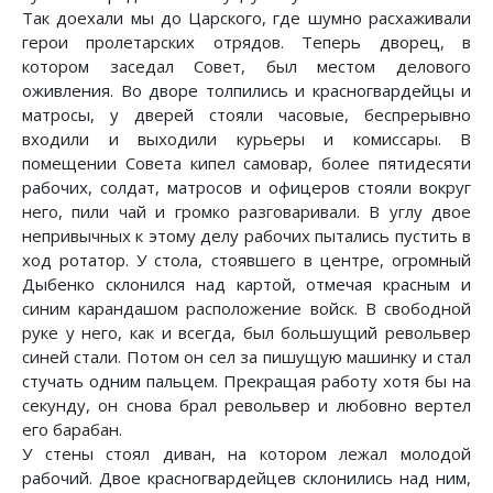
Так доехали мы до Царского, где шумно расхаживали
герои пролетарских отрядов. Теперь дворец, в
котором заседал Совет, был местом делового
оживления. Во дворе толпились и красногвардейцы и
матросы, у дверей стояли часовые, беспрерывно
входили и выходили курьеры и комиссары. В
помещении Совета кипел самовар, более пятидесяти
рабочих, солдат, матросов и офицеров стояли вокруг
него, пили чай и громко разговаривали. В углу двое
непривычных к этому делу рабочих пытались пустить в
ход ротатор. У стола, стоявшего в центре, огромный
Дыбенко склонился над картой, отмечая красным и
синим карандашом расположение войск. В свободной
руке у него, как и всегда, был большущий револьвер
синей стали. Потом он сел за пишущую машинку и стал
стучать одним пальцем. Прекращая работу хотя бы на
секунду, он снова брал револьвер и любовно вертел
его барабан.
У стены стоял диван, на котором лежал молодой
рабочий. Двое красногвардейцев склонились над ним,