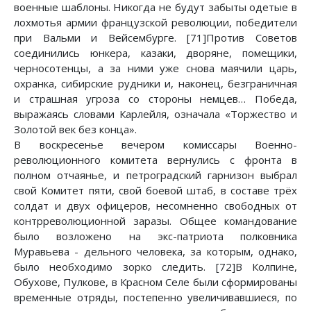
военные шаблоны. Никогда не будут забыты одетые в
лохмотья армии французской революции, победители
при Вальми и Вейсембурге. [71]Против Советов
соединились юнкера, казаки, дворяне, помещики,
черносотенцы, а за ними уже снова маячили царь,
охранка, сибирские рудники и, наконец, безграничная
и страшная угроза со стороны немцев… Победа,
выражаясь словами Карлейля, означала «Торжество и
Золотой век без конца».
В воскресенье вечером комиссары Военно-
революционного комитета вернулись с фронта в
полном отчаянье, и петроградский гарнизон выбрал
свой Комитет пяти, свой боевой штаб, в составе трёх
солдат и двух офицеров, несомненно свободных от
контрреволюционной заразы. Общее командование
было возложено на экс-патриота полковника
Муравьева - дельного человека, за которым, однако,
было необходимо зорко следить. [72]В Колпине,
Обухове, Пулкове, в Красном Селе были сформированы
временные отряды, постепенно увеличивавшиеся, по