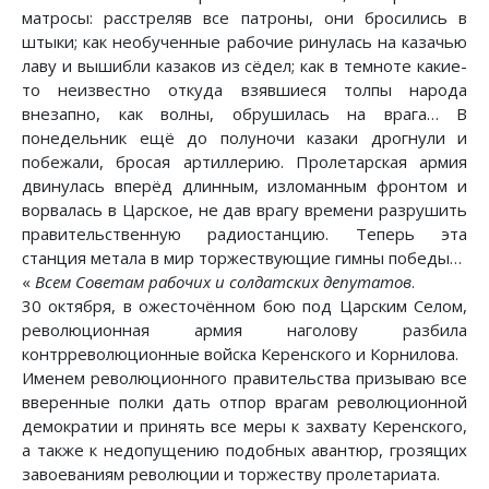
матросы: расстреляв все патроны, они бросились в
штыки; как необученные рабочие ринулась на казачью
лаву и вышибли казаков из сёдел; как в темноте какие-
то неизвестно откуда взявшиеся толпы народа
внезапно, как волны, обрушилась на врага… В
понедельник ещё до полуночи казаки дрогнули и
побежали, бросая артиллерию. Пролетарская армия
двинулась вперёд длинным, изломанным фронтом и
ворвалась в Царское, не дав врагу времени разрушить
правительственную радиостанцию. Теперь эта
станция метала в мир торжествующие гимны победы…
«
Всем Советам рабочих и солдатских депутатов
.
30 октября, в ожесточённом бою под Царским Селом,
революционная армия наголову разбила
контрреволюционные войска Керенского и Корнилова.
Именем революционного правительства призываю все
вверенные полки дать отпор врагам революционной
демократии и принять все меры к захвату Керенского,
а также к недопущению подобных авантюр, грозящих
завоеваниям революции и торжеству пролетариата.