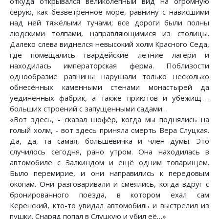
откуда открывался великолепный вид на огромную
серую, как безветренное море, равнину с нависшими
над ней тяжёлыми тучами; все дороги были полны
людскими толпами, направляющимися из столицы.
Далеко слева виднелся невысокий холм Красного Седа,
где помещались гвардейские летние лагери и
находилась императорская ферма. Поблизости
однообразие равнины нарушали только несколько
обнесённых каменными стенами монастырей да
уединённых фабрик, а также приютов и убежищ -
больших строений с запущенными садами…
«Вот здесь, - сказал шофёр, когда мы поднялись на
голый холм, - вот здесь приняла смерть Вера Слуцкая.
Да, да, та самая, большевичка и член думы. Это
случилось сегодня, рано утром. Она находилась в
автомобиле с Залкиндом и ещё одним товарищем.
Было перемирие, и они направились к передовым
окопам. Они разговаривали и смеялись, когда вдруг с
бронированного поезда, в котором ехал сам
Керенский, кто-то увидал автомобиль и выстрелил из
пушки. Снаряд попал в Слуцкую и убил её…»