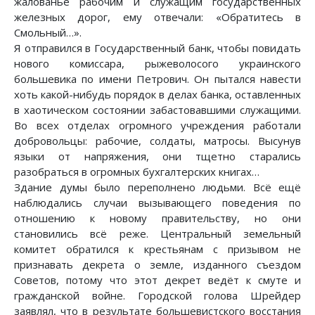
жалованье рабочим и служащим государственных
железных дорог, ему отвечали: «Обратитесь в
Смольный…».
Я отправился в Государственный банк, чтобы повидать
нового комиссара, рыжеволосого украинского
большевика по имени Петрович. Он пытался навести
хоть какой-нибудь порядок в делах банка, оставленных
в хаотическом состоянии забастовавшими служащими.
Во всех отделах огромного учреждения работали
добровольцы: рабочие, солдаты, матросы. Высунув
языки от напряжения, они тщетно старались
разобраться в огромных бухгалтерских книгах…
Здание думы было переполнено людьми. Всё ещё
наблюдались случаи вызывающего поведения по
отношению к новому правительству, но они
становились всё реже. Центральный земельный
комитет обратился к крестьянам с призывом не
признавать декрета о земле, изданного съездом
Советов, потому что этот декрет ведёт к смуте и
гражданской войне. Городской голова Шрейдер
заявлял, что в результате большевистского восстания