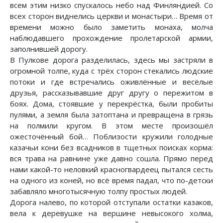
всем этим низко спускалось небо над Финляндией. Со
всех сторон виднелись церкви и монастыри… Время от
времени можно было заметить монаха, молча
наблюдавшего прохождение пролетарской армии,
заполнившей дорогу.
В Пулкове дорога разделилась, здесь мы застряли в
огромной толпе, куда с трёх сторон стекались людские
потоки и где встречались оживлённые и весёлые
друзья, рассказывавшие друг другу о пережитом в
боях. Дома, стоявшие у перекрёстка, были пробиты
пулями, а земля была затоптана и превращена в грязь
на полмили кругом. В этом месте произошёл
ожесточённый бой… Поблизости кружили голодные
казачьи кони без всадников в тщетных поисках корма:
вся трава на равнине уже давно сошла. Прямо перед
нами какой-то неловкий красногвардеец пытался сесть
на одного из коней, но всё время падал, что по-детски
забавляло многотысячную толпу простых людей.
Дорога налево, по которой отступали остатки казаков,
вела к деревушке на вершине невысокого холма,