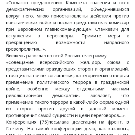
«Согласно предложению Комитета спасения и всех
демократических организаций, объединившихся
вокруг него, мною приостановлены действия против
повстанческих войск и послан представитель-комиссар
при Верховном главнокомандующем Станкевич для
вступления в переговоры. Примите меры к
прекращению возможности напрасного
кровопролития…».
Викжель разослал по всей России телеграмму:
«Совещание всероссийского жел.-дор. союза с
представителями враждующих сторон и организаций,
стоящих на почве соглашения, категорически отвергая
применение политического террора в гражданской
войне, особенно между отдельными частями
революционной демократии, заявляет, что
применение такого террора в какой-либо форме одной
из сторон против другой в данный момент
противоречит самой сущности и цели переговоров…».
Конференция [75]посылала делегации на фронт, в
Гатчину. На самой конференции дело, как казалось,
шло к окончательному разрешению вопроса. Было