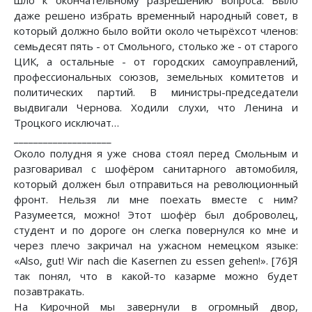
даже решено избрать временный народный совет, в
который должно было войти около четырёхсот членов:
семьдесят пять - от Смольного, столько же - от старого
ЦИК, а остальные - от городских самоуправлений,
профессиональных союзов, земельных комитетов и
политических партий. В министры-председатели
выдвигали Чернова. Ходили слухи, что Ленина и
Троцкого исключат…
____________________
Около полудня я уже снова стоял перед Смольным и
разговаривал с шофёром санитарного автомобиля,
который должен был отправиться на революционный
фронт. Нельзя ли мне поехать вместе с ним?
Разумеется, можно! Этот шофёр был доброволец,
студент и по дороге он слегка повернулся ко мне и
через плечо закричал на ужасном немецком языке:
«Also, gut! Wir nach die Kasernen zu essen gehen!». [76]Я
так понял, что в какой-то казарме можно будет
позавтракать.
На Кирочной мы завернули в огромный двор,