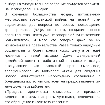
выборы в Учредительное собрание придётся отложить
на неопределённый срок.
В сознании большинства людей, потрясённом
жестокостью гражданской войны, на первый план
выдвигались два вопроса: во-первых, прекращение
кровопролития [9.3]и, во-вторых, создание нового
правительства. Никто уже не говорил об «уничтожении
большевиков», и мало кто говорил даже об их
исключении из правительства. Разве только народные
социалисты и Совет крестьянских депутатов ещё
носились с такой мыслью. Даже Центральный
армейский комитет, работавший в ставке и всегда
выступавший как заклятый враг Смольного,
телефонировал из Могилёва: «Если для создания
нового министерства необходимо соглашение с
большевиками, то мы согласны на предоставление им
меньшинства
в кабинете».
«Правда», иронически отзываясь о призывах
Керенского к «гуманитарным чувствам», перепечатала
его обращение к Комитету спасения: