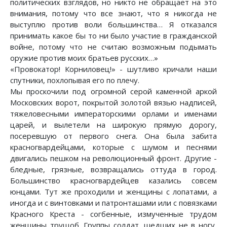
политических взглядов, но никто не обращает на это
внимания, потому что все знают, что я никогда не
выступлю против воли большинства… Я отказался
принимать какое бы то ни было участие в гражданской
войне, потому что не считаю возможным подымать
оружие против моих братьев русских…»
«Провокатор! Корниловец!» - шутливо кричали наши
спутники, похлопывая его по плечу.
Мы проскочили под огромной серой каменной аркой
Московских ворот, покрытой золотой вязью надписей,
тяжеловесными императорскими орлами и именами
царей, и вылетели на широкую прямую дорогу,
посеревшую от первого снега. Она была забита
красногвардейцами, которые с шумом и песнями
двигались пешком на революционный фронт. Другие -
бледные, грязные, возвращались оттуда в город.
Большинство красногвардейцев казались совсем
юнцами. Тут же проходили и женщины с лопатами, а
иногда и с винтовками и патронташами или с повязками
Красного Креста - согбенные, измученные трудом
женщины трущоб. Группы солдат, шедших не в ногу,