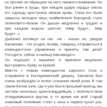
но прочие не обращали на него никакого внимания. Он
был ранен в грудь; при каждом ударе сердца сквозь
его одежду проступала свежая кровь. Глаза его были
закрыты, молодое лицо, окаймлённое бородкой, стало
зеленовато-белым. Он дышал медленно и трудно и
при каждом вздохе шептал: «Мир будет… Мир
будет…».
Дыбенко взглянул на нас. «А! - сказал он, увидев
Бакланова. - Не угодно ли вам, товарищ, отправиться в
комендантское управление и принять там дела?
Погодите, сейчас я напишу вам мандат».
Он подошёл к машинке и принялся медленно
выстукивать букву за буквой.
Вместе с новым комендантом Царского Села я
отправился в Екатерининский дворец. Бакланов был
очень возбуждён и полон сознания своей роли. В том
самом белом зале, где я уже был в прошлый приезд, мы
застали несколько красногвардейцев, с любопытством
оглядывавшихся кругом, в то время как мой старый
знакомый полковник стоял у окна и нервно кусал усы.
Он приветствовал меня, словно без вести пропавшего