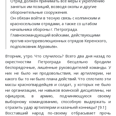
Отряд должен принимать все меры к укреплению
занятых им позиций, возводя окопы и другие
оборонительные сооружения.
Он обязан войти в тесную связь с колпинским и
красносельским отрядами, а также со штабом
начальника обороны г. Петрограда.
Главнокомандующий войсками, действующими
против контрреволюционных отрядов Керенского,
подполковник
Муравьёв
».
Вторник, утро. Что случилось? Всего два дня назад по
окрестностям Петрограда бесцельно бродили
беспорядочные, лишённые руководителей команды. У
них не было ни продовольствия, ни артиллерии, ни
какого бы то ни было плана действий. Что сплотило эти
массы красногвардейцев и солдат, у которых не было
ни организации, ни навыков воинской дисциплины, ни
офицеров, в армию, подчиняющуюся своему
выборному командованию, способную выдержать и
отразить удар артиллерии и казачьей конницы? [9.1]
Восставший народ по-своему отбрасывает прочь