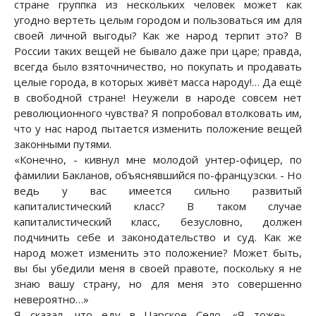
стране группка из нескольких человек может как
угодно вертеть целым городом и пользоваться им для
своей личной выгоды? Как же народ терпит это? В
России таких вещей не бывало даже при царе; правда,
всегда было взяточничество, но покупать и продавать
целые города, в которых живёт масса народу!… Да ещё
в свободной стране! Неужели в народе совсем нет
революционного чувства? Я попробовал втолковать им,
что у нас народ пытается изменить положение вещей
законными путями.
«Конечно, - кивнул мне молодой унтер-офицер, по
фамилии Бакланов, объяснявшийся по-французски. - Но
ведь у вас имеется сильно развитый
капиталистический класс? В таком случае
капиталистический класс, безусловно, должен
подчинить себе и законодательство и суд. Как же
народ может изменить это положение? Может быть,
вы бы убедили меня в своей правоте, поскольку я не
знаю вашу страну, но для меня это совершенно
невероятно…»
Я сказал, что еду в Царское Село. «Я тоже», -