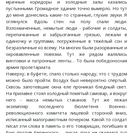
мрачные коридоры и холодные залы казались
пустынными. Громадное здание точно вымерло. Но тут
до меня донеслись какие-то странные, глухие звуки. Я
оглянулся. Вдоль стен на полу спали люди.
Взлохмаченные, немытые люди - рабочие и солдаты,
перепачканные и забрызганные грязью, лежали в
одиночку и группами, погружённые в тяжёлый сон и
безразличные ко всему. На многих были разорванные и
окровавленные повязки. Тут же рядом валялись
винтовки и патронные ленты… То была победоносная
армия пролетариата.
Наверху, в буфете, спало столько народу, что с трудом
можно было пройти. Воздух был невероятно спёртый.
Сквозь запотевшие окна еле проникал бледный свет.
На прилавке стоял холодный помятый самовар, а вокруг
него - масса немытых стаканов. Тут же лежал
экземпляр последнего бюллетеня Военно-
революционного комитета лицевой стороной вниз,
исписанный малограмотным почерком. Какой-то солдат
писал эти слова в память о его товарищах, погибших в
бою против Керенского, - писал, пока не свалился тут