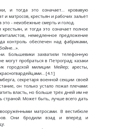
ки, и тогда это означает… кровавую
т и матросов, крестьян и рабочих зальёт
 это - неизбежные смерть и голод.
 крестьян, и тогда это означает полное
апиталистов, немедленное предложение
гда контроль обеспечен над фабриками,
 бойне…».
чи. Большевики захватили телефонную
не могут пробраться в Петроград; казаки
ник городской милиции Мейер; аресты,
 красногвардейцами… [4.1]
мберга, секретаря военной секции своей
стание, он только устало пожал плечами:
атить власть, но больше трёх дней им не
ь страной. Может быть, лучше всего дать
 вооружёнными матросами. В вестибюле
ров. Они бродили взад и вперёд и
цу.