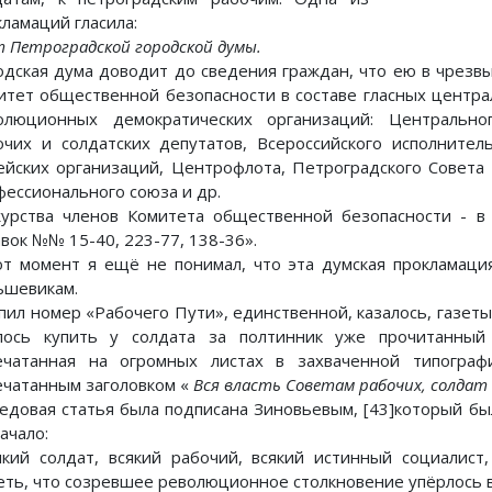
кламаций гласила:
 Петроградской городской думы.
одская дума доводит до сведения граждан, что ею в чрезв
итет общественной безопасности в составе гласных центр
олюционных демократических организаций: Центрально
очих и солдатских депутатов, Всероссийского исполнител
ейских организаций, Центрофлота, Петроградского Совета 
фессионального союза и др.
урства членов Комитета общественной безопасности - в
авок №№ 15-40, 223-77, 138-36».
от момент я ещё не понимал, что эта думская прокламац
ьшевикам.
упил номер «Рабочего Пути», единственной, казалось, газеты
лось купить у солдата за полтинник уже прочитанный 
ечатанная на огромных листах в захваченной типограф
ечатанным заголовком «
Вся власть Советам рабочих, солдат и
едовая статья была подписана Зиновьевым, [43]который был
ачало:
який солдат, всякий рабочий, всякий истинный социалист
еть, что созревшее революционное столкновение упёрлось 