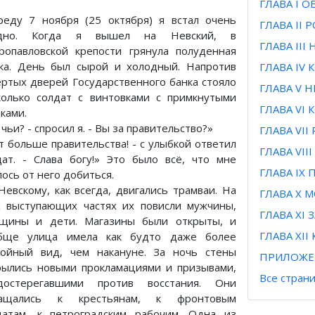
ГЛАВА I 
реду 7 ноября (25 октября) я встал очень
ГЛАВА II
здно. Когда я вышел на Невский, в
ГЛАВА III
ропавловской крепости грянула полуденная
ка. День был сырой и холодный. Напротив
ГЛАВА IV
ертых дверей Государственного банка стояло
ГЛАВА V 
колько солдат с винтовками с примкнутыми
ГЛАВА VI
ками.
чьи? - спросил я. - Вы за правительство?»
ГЛАВА VI
т больше правительства! - с улыбкой ответил
ГЛАВА VI
дат. - Слава богу!» Это было всё, что мне
ГЛАВА IX
ось от него добиться.
Невскому, как всегда, двигались трамваи. На
ГЛАВА Х 
х выступающих частях их повисли мужчины,
ГЛАВА XI
щины и дети. Магазины были открыты, и
ГЛАВА XI
бще улица имела как будто даже более
койный вид, чем накануне. За ночь стены
ПРИЛОЖЕ
рылись новыми прокламациями и призывами,
Все стран
достерегавшими против восстания. Они
ащались к крестьянам, к фронтовым
датам, к петроградским рабочим. Одна из