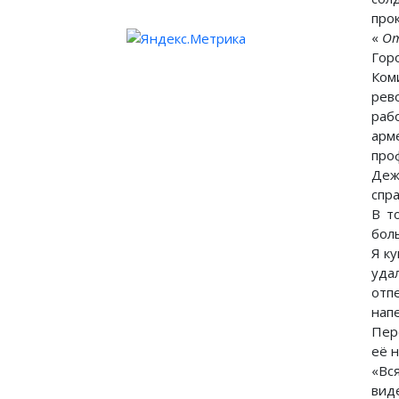
про
«
От
Гор
Ком
рев
раб
арм
про
Деж
спр
В т
бол
Я к
уда
отп
нап
Пер
её н
«Вс
вид