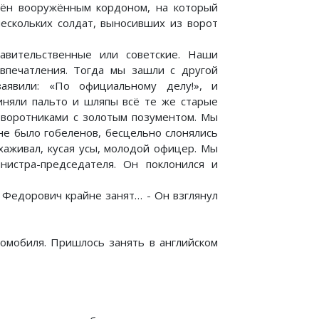
дён вооружённым кордоном, на который
нескольких солдат, выносивших из ворот
авительственные или советские. Наши
впечатления. Тогда мы зашли с другой
заявили: «По официальному делу!», и
иняли пальто и шляпы всё те же старые
 воротниками с золотым позументом. Мы
не было гобеленов, бесцельно слонялись
хаживал, кусая усы, молодой офицер. Мы
нистра-председателя. Он поклонился и
р Федорович крайне занят… - Он взглянул
томобиля. Пришлось занять в английском