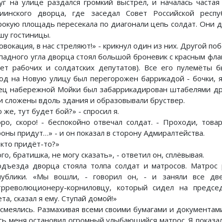
уг на улице раздался громкий выстрел, и началась частая
иинского дворца, где заседал Совет Российской респу
окую площадь пересекала по диагонали цепь солдат. Они д
шу гостиницы.
вокация, в нас стреляют!» - крикнул один из них. Другой по
ападного угла дворца стоял большой броневик с красным флаг
вет рабочих и солдатских депутатов). Все его пулемёты 
од на Новую улицу был перегорожен баррикадой - бочки, я
ец набережной Мойки был забаррикадирован штабелями дро
и сложены вдоль здания и образовывали бруствер.
 же, тут будет бой?» - спросил я.
оро, скоро! - беспокойно отвечал солдат. - Проходи, това
роны придут…» - и он показал в сторону Адмиралтейства.
 кто придёт-то?»
го, братишка, не могу сказать», - ответил он, сплёвывая.
одъезда дворца стояла толпа солдат и матросов. Матрос 
публики. «Мы вошли, - говорил он, - и заняли все д
трреволюционеру-корниловцу, который сидел на предсе
та, сказал я ему. Ступай домой!»
 смеялись. Размахивая всеми своими бумагами и документами
сь меня остановил огромный улыбающийся матрос. Я показал 