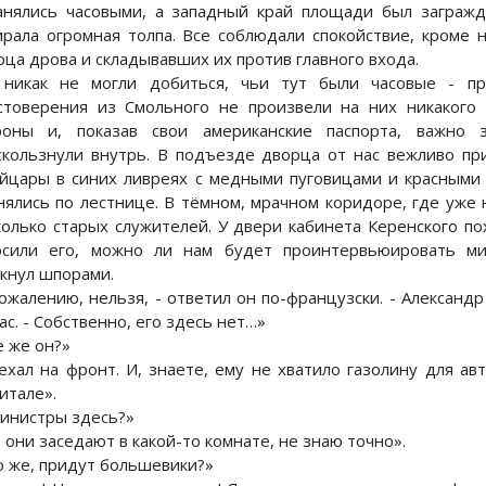
анялись часовыми, а западный край площади был заграж
ирала огромная толпа. Все соблюдали спокойствие, кроме 
рца дрова и складывавших их против главного входа.
никак не могли добиться, чьи тут были часовые - пр
стоверения из Смольного не произвели на них никакого 
роны и, показав свои американские паспорта, важно 
скользнули внутрь. В подъезде дворца от нас вежливо пр
йцары в синих ливреях с медными пуговицами и красными
нялись по лестнице. В тёмном, мрачном коридоре, где уже 
колько старых служителей. У двери кабинета Керенского по
осили его, можно ли нам будет проинтервьюировать ми
кнул шпорами.
сожалению, нельзя, - ответил он по-французски. - Александ
ас. - Собственно, его здесь нет…»
е же он?»
ехал на фронт. И, знаете, ему не хватило газолину для ав
итале».
министры здесь?»
 они заседают в какой-то комнате, не знаю точно».
о же, придут большевики?»