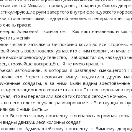
и сам святой Михаил, - прохода нет, товарищ». Сквозь дверн
естикулирующие руки запертого внутри французского коррес
изи стоял невысокий, седоусый человек в генеральской фор
о очень красно.
генерал Алексеев! - кричал он. - Как ваш начальник и как
пустить меня!»
овой чесал в затылке и беспокойно косил во все стороны,
рый очень взволновался, узнав, кто с ним говорит, и начал с 
ше высокопревосходительство, - забормотал он, как будто бы
рец строжайше воспрещён… Я не имею права…»
ъехал автомобиль, в котором я разглядел смеющегося Го
авляло его. Через несколько минут подкатила другая ма
ружённые солдаты, а за ними были видны арестованные 
нно-революционного комитета латыш Петерс торопливо пер
умал, что вы переловили всех этих господ сегодня ночью», - 
! - и в его голосе звучало разочарование. - Эти глупцы вы
или как с ними быть…»
з по Воскресенскому проспекту стягивалась огромная толпа м
и видны движущиеся колонны солдат.
пошли по Адмиралтейскому проспекту к Зимнему дворц