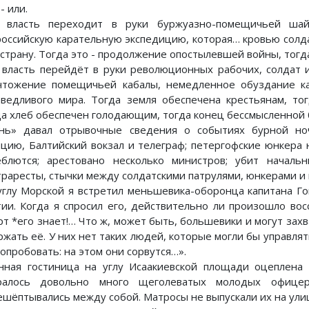
- или.
 власть переходит в руки буржуазно-помещичьей шай
российскую карательную экспедицию, которая… кровью солда
 страну. Тогда это - продолжение опостылевшей войны, тогда
 власть перейдёт в руки революционных рабочих, солдат и
чтожение помещичьей кабалы, немедленное обуздание к
аведливого мира. Тогда земля обеспечена крестьянам, то
да хлеб обеспечен голодающим, тогда конец бессмысленной
нь» давал отрывочные сведения о событиях бурной но
нцию, Балтийский вокзал и телеграф; петергофские юнкера 
еблются; арестовано несколько министров; убит началь
траресты, стычки между солдатскими патрулями, юнкерами и
углу Морской я встретил меньшевика-оборонца капитана Го
тии. Когда я спросил его, действительно ли произошло вос
рт *его знает!… Что ж, может быть, большевики и могут захв
ржать её. У них нет таких людей, которые могли бы управлят
опробовать: на этом они сорвутся…».
нная гостиница на углу Исаакиевской площади оцеплена
ралось довольно много щеголеватых молодых офице
ешёптывались между собой. Матросы не выпускали их на ули