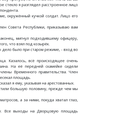
ое стекло я разглядел расстроенное лицо
пондента.
ме, окружённый кучкой солдат. Лицо его
 член Совета Республики, приказываю вам
 наконец, мигнул подходившему офицеру,
того, что взял под козырёк.
 дело было при старом режиме, - вход во
ца. Казалось, всё происходящее очень
шина. На её передней скамейке сидели
члены Временного правительства. Член
есекал площадь.
сказал я ему, указывая на арестованных.
пустили большую половину, прежде чем мы
атросов, а за ними, покуда хватал глаз,
у. Все выходы на Дворцовую площадь