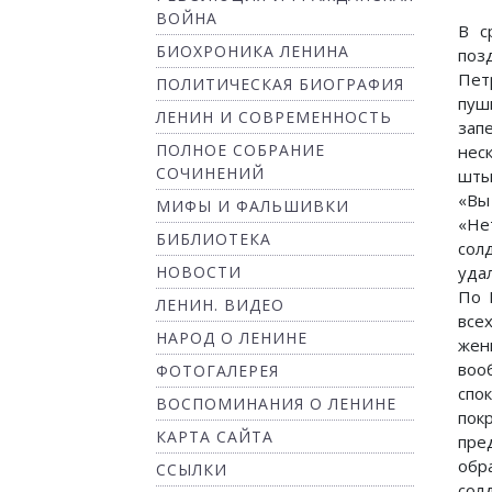
ВОЙНА
В с
БИОХРОНИКА ЛЕНИНА
по
Пет
ПОЛИТИЧЕСКАЯ БИОГРАФИЯ
пуш
ЛЕНИН И СОВРЕМЕННОСТЬ
зап
ПОЛНОЕ СОБРАНИЕ
нес
СОЧИНЕНИЙ
шты
«Вы 
МИФЫ И ФАЛЬШИВКИ
«Не
БИБЛИОТЕКА
сол
НОВОСТИ
удал
По 
ЛЕНИН. ВИДЕО
все
НАРОД О ЛЕНИНЕ
жен
воо
ФОТОГАЛЕРЕЯ
спо
ВОСПОМИНАНИЯ О ЛЕНИНЕ
пок
КАРТА САЙТА
пре
обр
ССЫЛКИ
сол