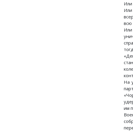
Или 
Или
все
всю
Или
уни
спр
тог
«Де
ста
кол
кон
На 
пар
«Чо
уде
им п
Вое
соб
пер