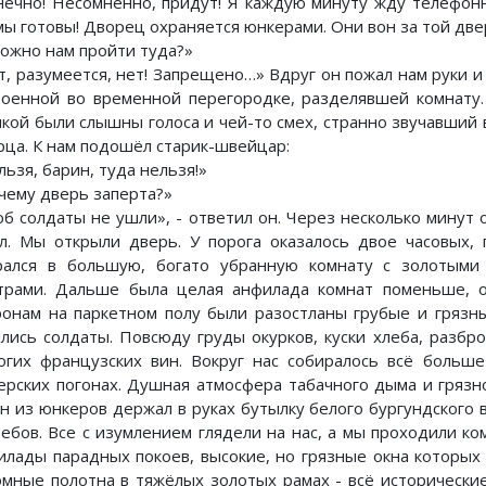
нечно! Несомненно, придут! Я каждую минуту жду телефонн
мы готовы! Дворец охраняется юнкерами. Они вон за той две
можно нам пройти туда?»
т, разумеется, нет! Запрещено…» Вдруг он пожал нам руки и
роенной во временной перегородке, разделявшей комнату.
нкой были слышны голоса и чей-то смех, странно звучавший
рца. К нам подошёл старик-швейцар:
ьзя, барин, туда нельзя!»
чему дверь заперта?»
об солдаты не ушли», - ответил он. Через несколько минут о
л. Мы открыли дверь. У порога оказалось двое часовых, 
рался в большую, богато убранную комнату с золотыми
трами. Дальше была целая анфилада комнат поменьше, 
ронам на паркетном полу были разостланы грубые и грязн
ялись солдаты. Повсюду груды окурков, куски хлеба, разбр
огих французских вин. Вокруг нас собиралось всё больш
ерских погонах. Душная атмосфера табачного дыма и грязно
н из юнкеров держал в руках бутылку белого бургундского
ребов. Все с изумлением глядели на нас, а мы проходили ко
илады парадных покоев, высокие, но грязные окна которых
омные полотна в тяжёлых золотых рамах - всё исторически