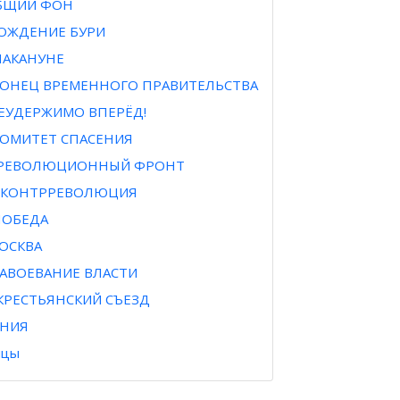
ОБЩИЙ ФОН
 РОЖДЕНИЕ БУРИ
 НАКАНУНЕ
 КОНЕЦ ВРЕМЕННОГО ПРАВИТЕЛЬСТВА
НЕУДЕРЖИМО ВПЕРЁД!
 КОМИТЕТ СПАСЕНИЯ
I РЕВОЛЮЦИОННЫЙ ФРОНТ
II КОНТРРЕВОЛЮЦИЯ
 ПОБЕДА
МОСКВА
 ЗАВОЕВАНИЕ ВЛАСТИ
I КРЕСТЬЯНСКИЙ СЪЕЗД
НИЯ
ицы