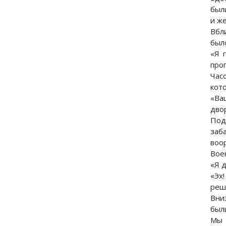
был
и ж
Вбл
был
«Я 
про
Час
кото
«Ва
дво
Под
заб
воо
Вое
«Я д
«Эх
реш
Вни
был
Мы 