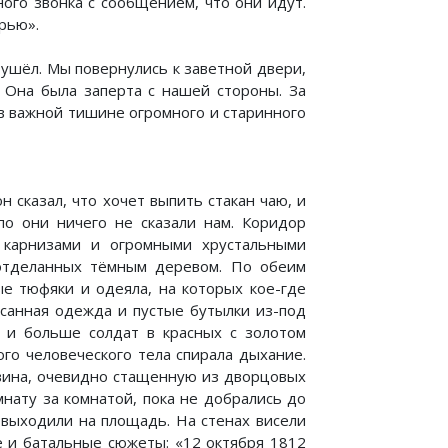
ого звонка с сообщением, что они идут.
рью».
 ушёл. Мы повернулись к заветной двери,
 Она была заперта с нашей стороны. За
 в важной тишине огромного и старинного
н сказал, что хочет выпить стакан чаю, и
по они ничего не сказали нам. Коридор
 карнизами и огромными хрустальными
отделанных тёмным деревом. По обеим
ые тюфяки и одеяла, на которых кое-где
осанная одежда и пустые бутылки из-под
е и больше солдат в красных с золотом
го человеческого тела спирала дыхание.
 вина, очевидно стащенную из дворцовых
мнату за комнатой, пока не добрались до
 выходили на площадь. На стенах висели
е и батальные сюжеты: «12 октября 1812