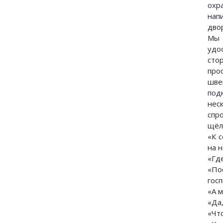
охр
нап
дво
Мы 
удо
сто
про
шве
под
нес
спр
щёл
«К 
на н
«Гд
«По
госп
«А 
«Да,
«Чт