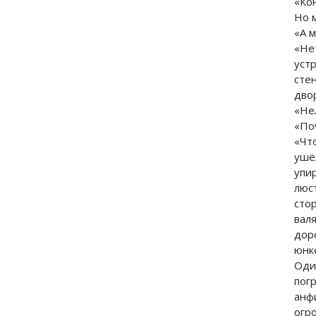
«Ко
Но 
«А 
«Не
уст
сте
дво
«Нел
«По
«Чт
ушё
упи
люс
сто
вал
дор
юнк
Оди
пог
анф
огр