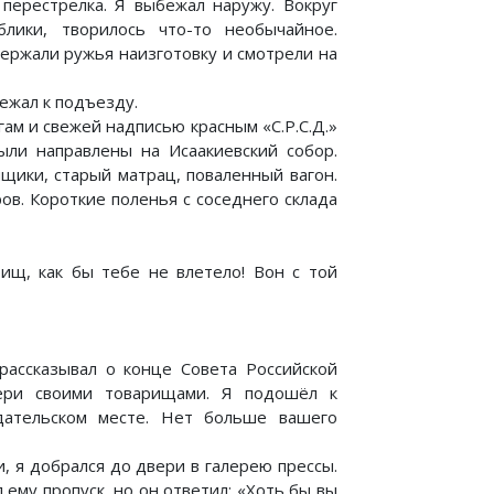
 перестрелка. Я выбежал наружу. Вокруг
блики, творилось что-то необычайное.
ержали ружья наизготовку и смотрели на
бежал к подъезду.
ам и свежей надписью красным «С.Р.С.Д.»
были направлены на Исаакиевский собор.
щики, старый матрац, поваленный вагон.
в. Короткие поленья с соседнего склада
рищ, как бы тебе не влетело! Вон с той
рассказывал о конце Совета Российской
вери своими товарищами. Я подошёл к
дательском месте. Нет больше вашего
, я добрался до двери в галерею прессы.
ему пропуск, но он ответил: «Хоть бы вы