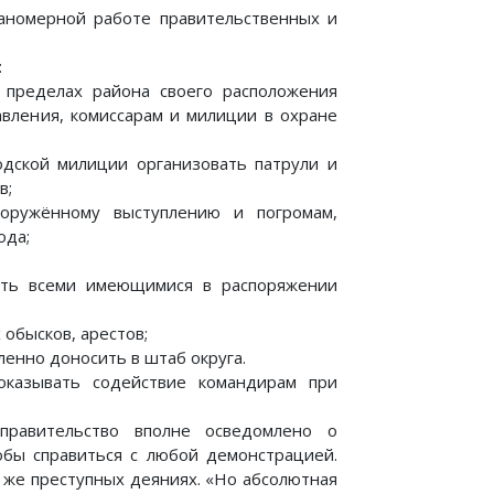
аномерной работе правительственных и
:
 пределах района своего расположения
авления, комиссарам и милиции в охране
одской милиции организовать патрули и
в;
оружённому выступлению и погромам,
ода;
ать всеми имеющимися в распоряжении
обысков, арестов;
енно доносить в штаб округа.
оказывать содействие командирам при
правительство вполне осведомлено о
обы справиться с любой демонстрацией.
х же преступных деяниях. «Но абсолютная