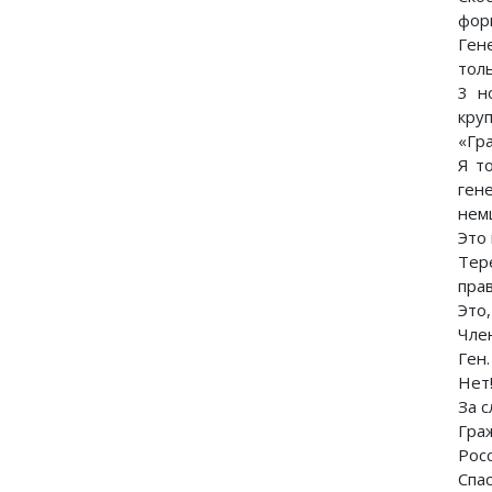
фор
Ген
тол
3 н
кру
«Гр
Я т
ген
нем
Это
Тер
пра
Это,
Чле
Ген.
Нет
За 
Граж
Рос
Спас