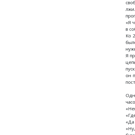
сво
лжи
про
«Я ч
в с
Ко 
был
нуж
Я п
цеп
пус
он 
пос
Одн
часо
«Нев
«Где
«Да
«Ну