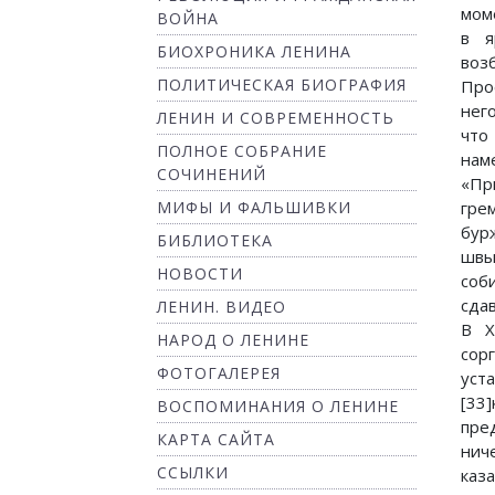
мом
ВОЙНА
в я
БИОХРОНИКА ЛЕНИНА
воз
ПОЛИТИЧЕСКАЯ БИОГРАФИЯ
Про
нег
ЛЕНИН И СОВРЕМЕННОСТЬ
что
ПОЛНОЕ СОБРАНИЕ
нам
СОЧИНЕНИЙ
«Пр
МИФЫ И ФАЛЬШИВКИ
гре
бур
БИБЛИОТЕКА
швы
НОВОСТИ
соб
сда
ЛЕНИН. ВИДЕО
В Х
НАРОД О ЛЕНИНЕ
сор
ФОТОГАЛЕРЕЯ
уст
[33
ВОСПОМИНАНИЯ О ЛЕНИНЕ
пре
КАРТА САЙТА
нич
ССЫЛКИ
каз