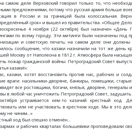
на самом деле Верховский говорил только то, что необхо
ными предложениями, потому что русская армия больше воев
сация в России и за границей была колоссальная. Верх
пределённый срок» и вышел из правительства. «Общее Дел
воскресенье 4 ноября (22 октября) был назначен «День 
ингами по всему городу. Эти митинги были назначены под 
анизации и советскую печать; на самом деле они должны
вилось сообщение, что казаки назначили на тот же день к
сшей Москву от Наполеона в 1812 г. Атмосфера была насыще
ечь пожар гражданской войны. Петроградский Совет выпус
тья казаки!»:
ас, казаки, хотят восстановить против нас, рабочих и сол
ие враги: насильники-дворяне, банкиры, помещики, стары
авидят все ростовщики, богачи, князья, дворяне, генералы и
овы в любой час уничтожить Петроградский Совет, задушит
октября устраивается кем-то казачий крестный ход. Д
ствовать или не участвовать в крестном ходе. Мы в это де
ому не чиним…»
стный ход был спешно отменён…
азармах и рабочих кварталах большевики проповедовали свой