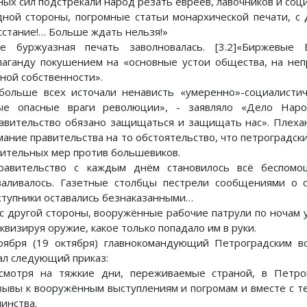
ных сил подстрекали народ резать евреев, лавочников и со
дной стороны, погромные статьи монархической печати, с 
сстание!… Больше ждать нельзя!»
е буржуазная печать заволновалась. [3.2]«Биржевые 
паганду покушением на «основные устои общества, на неп
тной собственности».
больше всех источали ненависть «умеренно»-социалистич
ые опасные враги революции», - заявляло «Дело Наро
авительство обязано защищаться и защищать нас». Плехан
мание правительства на то обстоятельство, что петроградск
ительных мер против большевиков.
равительство с каждым днём становилось всё беспомо
валивалось. Газетные столбцы пестрели сообщениями о с
ступники оставались безнаказанными…
 с другой стороны, вооружённые рабочие патрули по ночам 
квизируя оружие, какое только попадало им в руки.
оября (19 октября) главнокомандующий Петроградским в
ал следующий приказ:
смотря на тяжкие дни, переживаемые страной, в Петро
зывы к вооружённым выступлениям и погромам и вместе с т
инства.