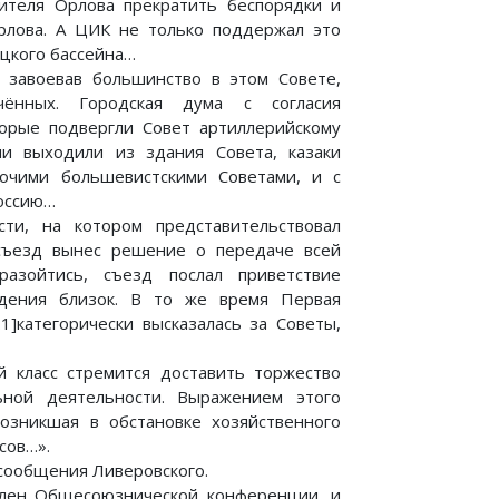
ителя Орлова прекратить беспорядки и
рлова. А ЦИК не только поддержал это
ецкого бассейна…
, завоевав большинство в этом Совете,
чённых. Городская дума с согласия
торые подвергли Совет артиллерийскому
ни выходили из здания Совета, казаки
рочими большевистскими Советами, и с
Россию…
ти, на котором представительствовал
съезд вынес решение о передаче всей
азойтись, съезд послал приветствие
ждения близок. В то же время Первая
1]категорически высказалась за Советы,
й класс стремится доставить торжество
ьной деятельности. Выражением этого
возникшая в обстановке хозяйственного
сов…».
сообщения Ливеровского.
влен Общесоюзнической конференции, и