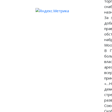
тор
сна
наз
За 
доб
пра
обс
наб
Мос
В П
бол
вла
аре
все
при
«…Н
дем
стр
раз
Сою
Ско