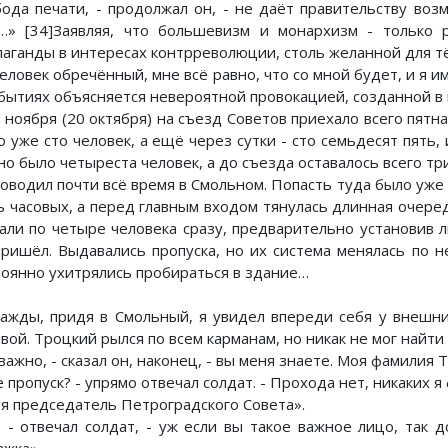
бода печати, - продолжал он, - не даёт правительству во
…» [34]Заявляя, что большевизм и монархизм - только
паганды в интересах контрреволюции, столь желанной для тё
еловек обречённый, мне всё равно, что со мной будет, и я и
обытиях объясняется невероятной провокацией, созданной в
2 ноября (20 октября) на съезд Советов приехало всего пят
о уже сто человек, а ещё через сутки - сто семьдесят пять,
но было четыреста человек, а до съезда оставалось всего тр
роводил почти всё время в Смольном. Попасть туда было уже 
ь часовых, а перед главным входом тянулась длинная очере
кали по четыре человека сразу, предварительно установив л
пришёл. Выдавались пропуска, но их система менялась по н
тоянно ухитрялись пробираться в здание…
ажды, придя в Смольный, я увидел впереди себя у внешни
вой. Троцкий рылся по всем карманам, но никак не мог найти 
ажно, - сказал он, наконец, - вы меня знаете. Моя фамилия 
 пропуск? - упрямо отвечал солдат. - Прохода нет, никаких я
 я председатель Петроградского Совета».
, - отвечал солдат, - уж если вы такое важное лицо, так 