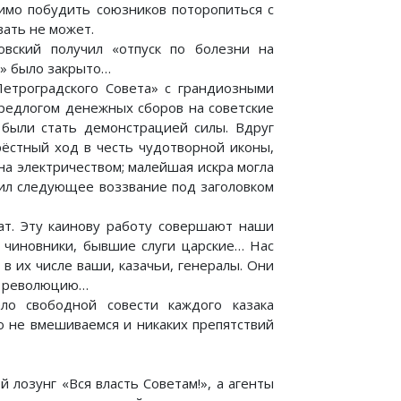
димо побудить союзников поторопиться с
ать не может.
овский получил «отпуск по болезни на
о» было закрыто…
Петроградского Совета» с грандиозными
предлогом денежных сборов на советские
 были стать демонстрацией силы. Вдруг
рёстный ход в честь чудотворной иконы,
на электричеством; малейшая искра могла
тил следующее воззвание под заголовком
дат. Эту каинову работу совершают наши
е чиновники, бывшие слуги царские… Нас
 в их числе ваши, казачьи, генералы. Они
ь революцию…
ело свободной совести каждого казака
ло не вмешиваемся и никаких препятствий
 лозунг «Вся власть Советам!», а агенты