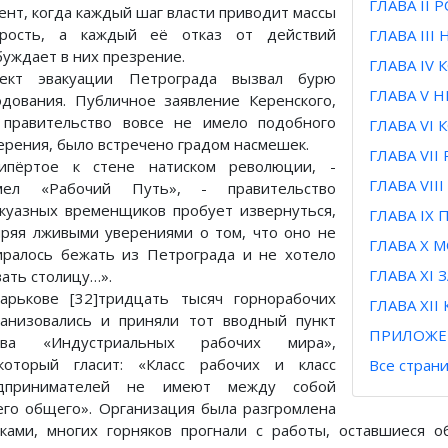
ГЛАВА II
ент, когда каждый шаг власти приводит массы
рость, а каждый её отказ от действий
ГЛАВА III
буждает в них презрение.
ГЛАВА IV
ект эвакуации Петрограда вызвал бурю
ГЛАВА V 
одования. Публичное заявление Керенского,
 правительство вовсе не имело подобного
ГЛАВА VI
ерения, было встречено градом насмешек.
ГЛАВА VI
ипёртое к стене натиском революции, -
ГЛАВА VI
мел «Рабочий Путь», - правительство
жуазных временщиков пробует извернуться,
ГЛАВА IX
ряя лживыми уверениями о том, что оно не
ГЛАВА Х 
иралось бежать из Петрограда и не хотело
ГЛАВА XI
вать столицу…».
арькове [32]тридцать тысяч горнорабочих
ГЛАВА XI
ганизовались и приняли тот вводный пункт
ПРИЛОЖЕ
ава «Индустриальных рабочих мира»,
]который гласит: «Класс рабочих и класс
Все стран
дпринимателей не имеют между собой
его общего». Организация была разгромлена
аками, многих горняков прогнали с работы, оставшиеся 