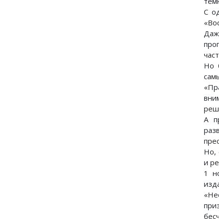
тём
С о
«Во
Даж
про
час
Но 
сам
«Пр
вни
реш
А п
раз
пре
Но,
и ре
1 н
изд
«Не
при
бесч