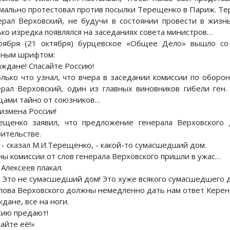
мально протестовал против посылки Терещенко в Париж. Т
ерал Верховский, не будучи в состоянии провести в жиз
ько изредка появлялся на заседаниях совета министров…
оября (21 октября) бурцевское «Общее Дело» вышло со
пным шрифтом:
аждане! Спасайте Россию!
олько что узнал, что вчера в заседании комиссии по оборо
ерал Верховский, один из главных виновников гибели ген
цами тайно от союзников…
 измена России!
ещенко заявил, что предложение генерала Верховского
вительстве.
 - сказал М.И.Терещенко, - какой-то сумасшедший дом.
ны комиссии от слов генерала Верховского пришли в ужас…
 Алексеев плакал.
! Это не сумасшедший дом! Это хуже всякого сумасшедшего до
слова Верховского должны немедленно дать нам ответ Керен
дане, все на ноги.
сию предают!
айте её!»