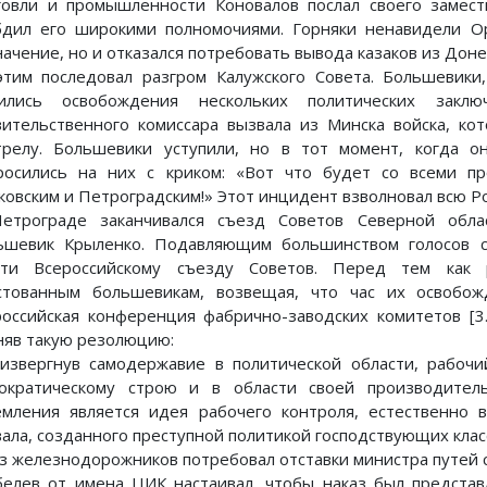
говли и промышленности Коновалов послал своего замест
бдил его широкими полномочиями. Горняки ненавидели О
начение, но и отказался потребовать вывода казаков из Дон
этим последовал разгром Калужского Совета. Большевики
ились освобождения нескольких политических заклю
вительственного комиссара вызвала из Минска войска, ко
трелу. Большевики уступили, но в тот момент, когда о
росились на них с криком: «Вот что будет со всеми п
ковским и Петроградским!» Этот инцидент взволновал всю 
етрограде заканчивался съезд Советов Северной облас
ьшевик Крыленко. Подавляющим большинством голосов 
сти Всероссийскому съезду Советов. Перед тем как р
стованным большевикам, возвещая, что час их освобо
российская конференция фабрично-заводских комитетов [3.
няв такую резолюцию:
извергнув самодержавие в политической области, рабочи
ократическому строю и в области своей производител
емления является идея рабочего контроля, естественно 
вала, созданного преступной политикой господствующих клас
з железнодорожников потребовал отставки министра путей 
белев от имена ЦИК настаивал, чтобы наказ был предста