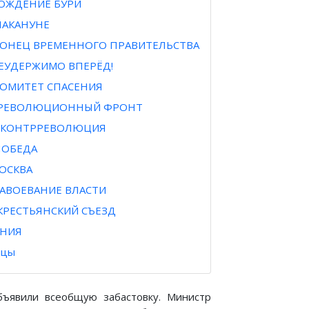
 РОЖДЕНИЕ БУРИ
 НАКАНУНЕ
 КОНЕЦ ВРЕМЕННОГО ПРАВИТЕЛЬСТВА
НЕУДЕРЖИМО ВПЕРЁД!
 КОМИТЕТ СПАСЕНИЯ
I РЕВОЛЮЦИОННЫЙ ФРОНТ
II КОНТРРЕВОЛЮЦИЯ
 ПОБЕДА
МОСКВА
 ЗАВОЕВАНИЕ ВЛАСТИ
I КРЕСТЬЯНСКИЙ СЪЕЗД
НИЯ
ицы
объявили всеобщую забастовку. Министр