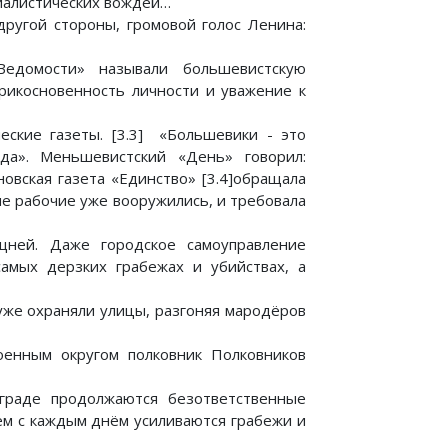
циалистических вождей…
другой стороны, громовой голос Ленина:
Ведомости» называли большевистскую
рикосновенность личности и уважение к
еские газеты. [3.3] «Большевики - это
да». Меньшевистский «День» говорил:
овская газета «Единство» [3.4]обращала
ие рабочие уже вооружились, и требовала
щней. Даже городское самоуправление
амых дерзких грабежах и убийствах, а
уже охраняли улицы, разгоняя мародёров
оенным округом полковник Полковников
граде продолжаются безответственные
ем с каждым днём усиливаются грабежи и