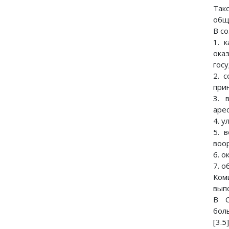
Так
общ
В с
1. 
ока
гос
2. 
при
3. 
аре
4. 
5. 
воо
6. 
7. 
Ком
вып
В С
бол
[3.