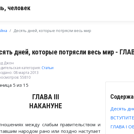
ь, человек
ойна
Десять дней, которые потрясли весь мир
сять дней, которые потрясли весь мир - ГЛА
ид Джон
дительская категория:
Статьи
здано: 08 марта 2013
росмотров: 55810
аница 5 из 15
ГЛАВА III
Содержа
НАКАНУНЕ
Десять дн
ВСТУПИТ
тношениях между слабым правительством и
ГЛАВА I 
ставшим народом рано или поздно наступает