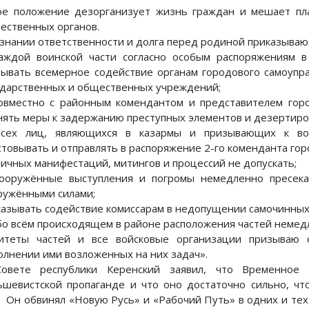
ое положение дезорганизует жизнь граждан и мешает пл
ественных органов.
ознании ответственности и долга перед родиной приказываю
каждой воинской части согласно особым распоряжениям в
зывать всемерное содействие органам городового самоупр
ударственных и общественных учреждений;
совместно с районным комендантом и представителем гор
нять меры к задержанию преступных элементов и дезертиро
всех лиц, являющихся в казармы и призывающих к во
стовывать и отправлять в распоряжение 2-го коменданта гор
уличных манифестаций, митингов и процессий не допускать;
вооружённые выступления и погромы немедленно пресек
ружёнными силами;
оказывать содействие комиссарам в недопущении самочинных 
обо всём происходящем в районе расположения частей немедл
итеты частей и все войсковые организации призываю 
олнении ими возложенных на них задач».
овете республики Керенский заявил, что Временное 
ьшевистской пропаганде и что оно достаточно сильно, чт
5] Он обвинял «Новую Русь» и «Рабочий Путь» в одних и те