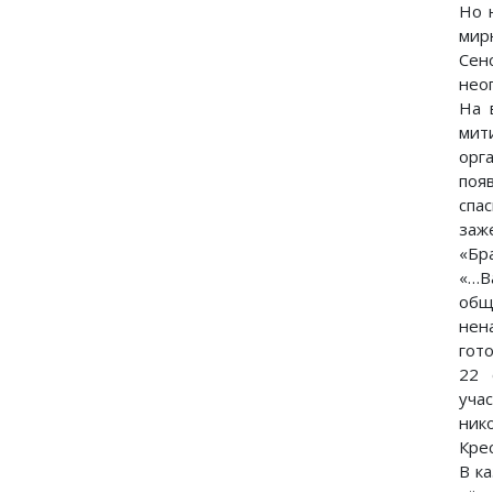
Но 
мир
Сен
нео
На 
мит
орг
поя
спа
заж
«Бра
«…В
общ
нен
гот
22 
уча
ник
Кре
В к