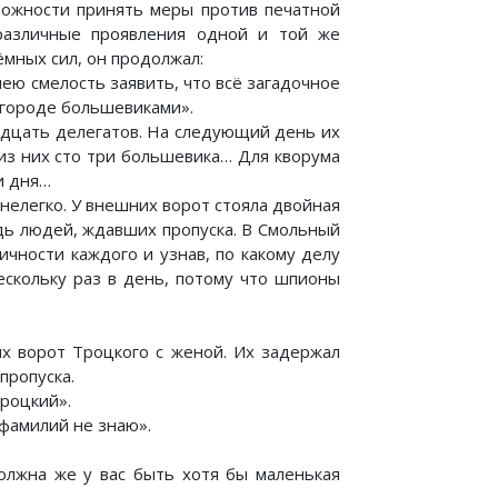
зможности принять меры против печатной
 различные проявления одной и той же
мных сил, он продолжал:
мею смелость заявить, что всё загадочное
 городе большевиками».
надцать делегатов. На следующий день их
 из них сто три большевика… Для кворума
и дня…
нелегко. У внешних ворот стояла двойная
дь людей, ждавших пропуска. В Смольный
ичности каждого и узнав, по какому делу
ескольку раз в день, потому что шпионы
х ворот Троцкого с женой. Их задержал
пропуска.
Троцкий».
 фамилий не знаю».
должна же у вас быть хотя бы маленькая