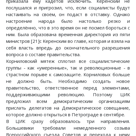
приказала ему кадетов исключить. Керенский не
послушался и пригрозил, что, если социалисты будут
настаивать на своём, он подаст в отставку. Однако
настроение народа было настолько резко и
определённо, что в это время он не посмел бороться с
ним. Была образована временная директория из пяти
министров [21]с Керенским во главе, которая и взяла на
себя власть впредь до окончательного разрешения
вопроса о составе правительства.
Корниловский мятеж сплотил все социалистические
группы - как «умеренные», так и революционные - в
страстном порыве к самозащите. Корниловых больше
не должно быть. Необходимо создать новое
правительство, ответственное перед элементами,
поддерживающими революцию. Поэтому ЦИК
предложил всем демократическим организациям
прислать делегатов на Демократическое совещание,
которое должно открыться в Петрограде в сентябре.
В ЦИК сразу образовалось три направления.
Большевики требовали немедленного созыва
Всероссийского съезда Советов и перехода к нему