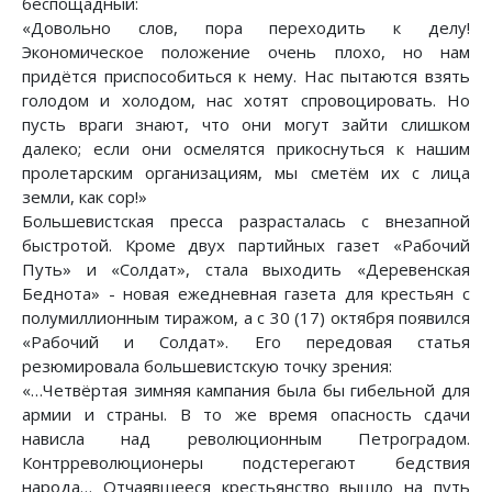
беспощадный:
«Довольно слов, пора переходить к делу!
Экономическое положение очень плохо, но нам
придётся приспособиться к нему. Нас пытаются взять
голодом и холодом, нас хотят спровоцировать. Но
пусть враги знают, что они могут зайти слишком
далеко; если они осмелятся прикоснуться к нашим
пролетарским организациям, мы сметём их с лица
земли, как сор!»
Большевистская пресса разрасталась с внезапной
быстротой. Кроме двух партийных газет «Рабочий
Путь» и «Солдат», стала выходить «Деревенская
Беднота» - новая ежедневная газета для крестьян с
полумиллионным тиражом, а с 30 (17) октября появился
«Рабочий и Солдат». Его передовая статья
резюмировала большевистскую точку зрения:
«…Четвёртая зимняя кампания была бы гибельной для
армии и страны. В то же время опасность сдачи
нависла над революционным Петроградом.
Контрреволюционеры подстерегают бедствия
народа… Отчаявшееся крестьянство вышло на путь