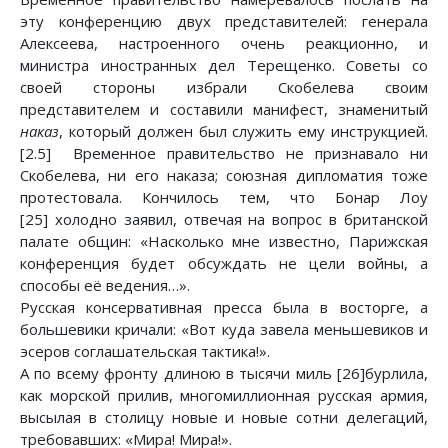
эту конференцию двух представителей: генерала
Алексеева, настроенного очень реакционно, и
министра иностранных дел Терещенко. Советы со
своей стороны избрали Скобелева своим
представителем и составили манифест, знаменитый
наказ
, который должен был служить ему инструкцией.
[2.5] Временное правительство не признавало ни
Скобелева, ни его наказа; союзная дипломатия тоже
протестовала. Кончилось тем, что Бонар Лоу
[25] холодно заявил, отвечая на вопрос в британской
палате общин: «Насколько мне известно, Парижская
конференция будет обсуждать не цели войны, а
способы её ведения…».
Русская консервативная пресса была в восторге, а
большевики кричали: «Вот куда завела меньшевиков и
эсеров соглашательская тактика!».
А по всему фронту длиною в тысячи миль [26]бурлила,
как морской прилив, многомиллионная русская армия,
высылая в столицу новые и новые сотни делегаций,
требовавших: «Мира! Мира!».