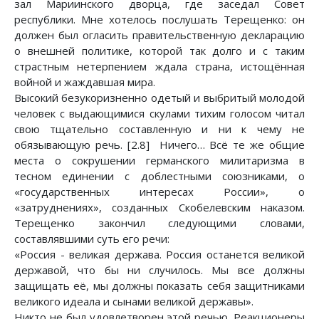
зал Мариинского дворца, где заседал Совет
республики. Мне хотелось послушать Терещенко: он
должен был огласить правительственную декларацию
о внешней политике, которой так долго и с таким
страстным нетерпением ждала страна, истощённая
войной и жаждавшая мира.
Высокий безукоризненно одетый и выбритый молодой
человек с выдающимися скулами тихим голосом читал
свою тщательно составленную и ни к чему не
обязывающую речь. [2.8] Ничего… Всё те же общие
места о сокрушении германского милитаризма в
тесном единении с доблестными союзниками, о
«государственных интересах России», о
«затруднениях», созданных Скобелевским наказом.
Терещенко закончил следующими словами,
составлявшими суть его речи:
«Россия - великая держава. Россия останется великой
державой, что бы ни случилось. Мы все должны
защищать её, мы должны показать себя защитниками
великого идеала и сынами великой державы».
Никто не был удовлетворен этой речью. Реакционеры