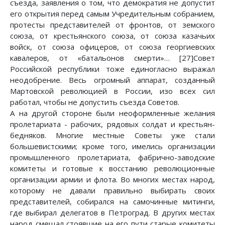
съезда, заявления о том, что демократия не допустит
его открытия перед самым Учредительным собранием,
протесты представителей от фронтов, от земского
союза, от крестьянского союза, от союза казачьих
войск, от союза офицеров, от союза георгиевских
кавалеров, от «батальонов смерти»… [27]Совет
Российской республики тоже единогласно выражал
неодобрение. Весь огромный аппарат, созданный
Мартовской революцией в России, изо всех сил
работал, чтобы не допустить съезда Советов.
А на другой стороне были неоформленные желания
пролетариата - рабочих, рядовых солдат и крестьян-
бедняков. Многие местные Советы уже стали
большевистскими; кроме того, имелись организации
промышленного пролетариата, фабрично-заводские
комитеты и готовые к восстанию революционные
организации армии и флота. Во многих местах народ,
которому не давали правильно выбирать своих
представителей, собирался на самочинные митинги,
где выбирал делегатов в Петроград. В других местах
народ смещал стоявшие на его пути старые комитеты