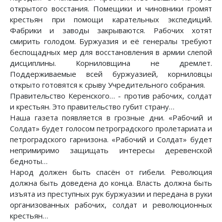
открытого восстания. Помещики и чиновники громят
крестьян при помощи карательных экспедиций.
Фабрики и заводы закрываются. Рабочих хотят
смирить голодом. Буржуазия и её генералы требуют
беспощадных мер для восстановления в армии слепой
дисциплины. Корниловщина не дремлет.
Поддерживаемые всей буржуазией, корниловцы
открыто готовятся к срыву Учредительного собрания.
Правительство Керенского… - против рабочих, солдат
и крестьян. Это правительство губит страну…
Наша газета появляется в грозные дни. «Рабочий и
Солдат» будет голосом петроградского пролетариата и
петроградского гарнизона. «Рабочий и Солдат» будет
непримиримо защищать интересы деревенской
бедноты…
Народ должен быть спасён от гибели. Революция
должна быть доведена до конца. Власть должна быть
изъята из преступных рук буржуазии и передана в руки
организованных рабочих, солдат и революционных
крестьян…