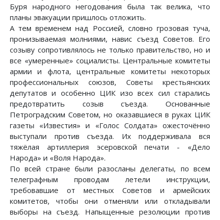
Буря народного негодования была так велика, что
планы эвакуации пришлось отложить.
А тем временем над Россией, словно грозовая туча,
пронизываемая молниями, навис съезд Советов. Его
созыву сопротивлялось не только правительство, но и
все «умеренные» социалисты. Центральные комитеты
армии и флота, центральные комитеты некоторых
профессиональных союзов, Советы крестьянских
депутатов и особенно ЦИК изо всех сил старались
предотвратить созыв съезда. Основанные
Петроградским Советом, но оказавшиеся в руках ЦИК
газеты «Известия» и «Голос Солдата» ожесточённо
выступали против съезда. Их поддерживала вся
тяжёлая артиллерия эсеровской печати - «Дело
Народа» и «Воля Народа».
По всей стране были разосланы делегаты, по всем
телеграфным проводам летели инструкции,
требовавшие от местных Советов и армейских
комитетов, чтобы они отменяли или откладывали
выборы на съезд. Напыщенные резолюции против