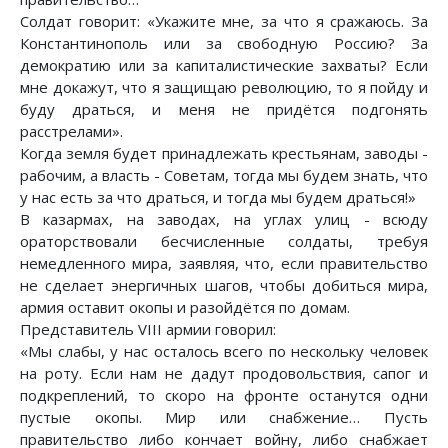
Солдат говорит: «Укажите мне, за что я сражаюсь. За
Константинополь или за свободную Россию? За
демократию или за капиталистические захваты? Если
мне докажут, что я защищаю революцию, то я пойду и
буду драться, и меня не придётся подгонять
расстрелами».
Когда земля будет принадлежать крестьянам, заводы -
рабочим, а власть - Советам, тогда мы будем знать, что
у нас есть за что драться, и тогда мы будем драться!»
В казармах, на заводах, на углах улиц - всюду
ораторствовали бесчисленные солдаты, требуя
немедленного мира, заявляя, что, если правительство
не сделает энергичных шагов, чтобы добиться мира,
армия оставит окопы и разойдётся по домам.
Представитель VIII армии говорил:
«Мы слабы, у нас осталось всего по нескольку человек
на роту. Если нам не дадут продовольствия, сапог и
подкреплений, то скоро на фронте останутся одни
пустые окопы. Мир или снабжение… Пусть
правительство либо кончает войну, либо снабжает