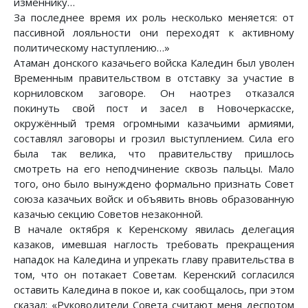
изменнику…
За последнее время их роль несколько меняется: от
пассивной лояльности они переходят к активному
политическому наступлению…»
Атаман донского казачьего войска Каледин был уволен
Временным правительством в отставку за участие в
корниловском заговоре. Он наотрез отказался
покинуть свой пост и засел в Новочеркасске,
окружённый тремя огромными казачьими армиями,
составлял заговоры и грозил выступлением. Сила его
была так велика, что правительству пришлось
смотреть на его неподчинение сквозь пальцы. Мало
того, оно было вынуждено формально признать Совет
союза казачьих войск и объявить вновь образованную
казачью секцию Советов незаконной.
В начале октября к Керенскому явилась делегация
казаков, имевшая наглость требовать прекращения
нападок на Каледина и упрекать главу правительства в
том, что он потакает Советам. Керенский согласился
оставить Каледина в покое и, как сообщалось, при этом
сказал: «Руководители Совета считают меня деспотом