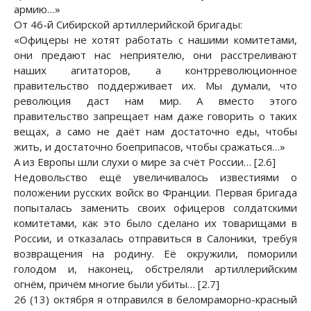
армию…»
От 46-й Сибирской артиллерийской бригады:
«Офицеры не хотят работать с нашими комитетами,
они предают нас неприятелю, они расстреливают
наших агитаторов, а контрреволюционное
правительство поддерживает их. Мы думали, что
революция даст нам мир. А вместо этого
правительство запрещает нам даже говорить о таких
вещах, а само не даёт нам достаточно еды, чтобы
жить, и достаточно боеприпасов, чтобы сражаться…»
А из Европы шли слухи о мире за счёт России… [2.6]
Недовольство ещё увеличивалось известиями о
положении русских войск во Франции. Первая бригада
попыталась заменить своих офицеров солдатскими
комитетами, как это было сделано их товарищами в
России, и отказалась отправиться в Салоники, требуя
возвращения на родину. Её окружили, поморили
голодом и, наконец, обстреляли артиллерийским
огнём, причём многие были убиты… [2.7]
26 (13) октября я отправился в беломраморно-красный