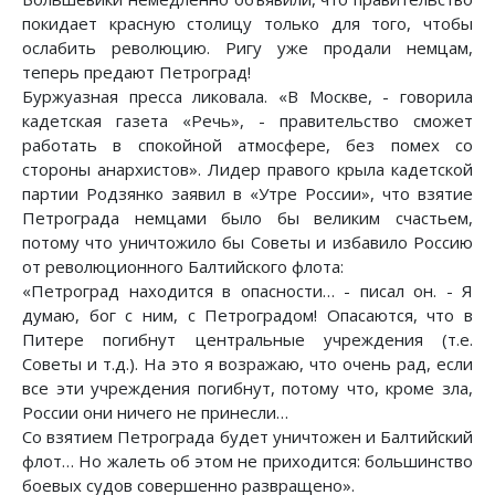
покидает красную столицу только для того, чтобы
ослабить революцию. Ригу уже продали немцам,
теперь предают Петроград!
Буржуазная пресса ликовала. «В Москве, - говорила
кадетская газета «Речь», - правительство сможет
работать в спокойной атмосфере, без помех со
стороны анархистов». Лидер правого крыла кадетской
партии Родзянко заявил в «Утре России», что взятие
Петрограда немцами было бы великим счастьем,
потому что уничтожило бы Советы и избавило Россию
от революционного Балтийского флота:
«Петроград находится в опасности… - писал он. - Я
думаю, бог с ним, с Петроградом! Опасаются, что в
Питере погибнут центральные учреждения (т.е.
Советы и т.д.). На это я возражаю, что очень рад, если
все эти учреждения погибнут, потому что, кроме зла,
России они ничего не принесли…
Со взятием Петрограда будет уничтожен и Балтийский
флот… Но жалеть об этом не приходится: большинство
боевых судов совершенно развращено».