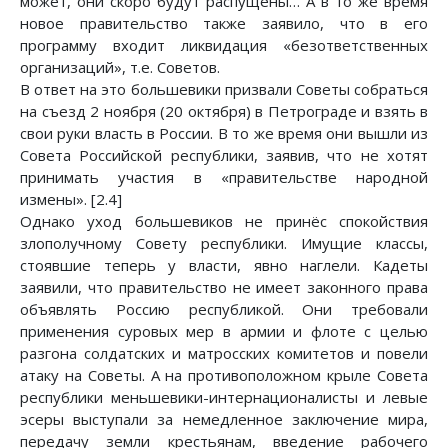
может, они скоро будут распущены… А в то же время
новое правительство также заявило, что в его
программу входит ликвидация «безответственных
организаций», т.е. Советов.
В ответ на это большевики призвали Советы собраться
на съезд 2 ноября (20 октября) в Петрограде и взять в
свои руки власть в России. В то же время они вышли из
Совета Российской республики, заявив, что не хотят
принимать участия в «правительстве народной
измены». [2.4]
Однако уход большевиков не принёс спокойствия
злополучному Совету республики. Имущие классы,
стоявшие теперь у власти, явно наглели. Кадеты
заявили, что правительство не имеет законного права
объявлять Россию республикой. Они требовали
применения суровых мер в армии и флоте с целью
разгона солдатских и матросских комитетов и повели
атаку на Советы. А на противоположном крыле Совета
республики меньшевики-интернационалисты и левые
эсеры выступали за немедленное заключение мира,
передачу земли крестьянам, введение рабочего