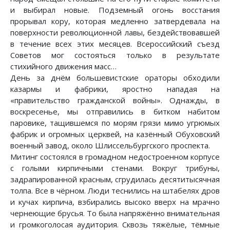
и выбирал новые. Подземный огонь восстания
прорывал кору, которая медленно затвердевала на
поверхности революционной лавы, бездействовавшей
в течение всех этих месяцев. Всероссийский съезд
Советов мог состояться только в результате
стихийного движения масс…
День за днём большевистские ораторы обходили
казармы и фабрики, яростно нападая на
«правительство гражданской войны». Однажды, в
воскресенье, мы отправились в битком набитом
паровике, тащившемся по морям грязи мимо угрюмых
фабрик и огромных церквей, на казённый Обуховский
военный завод, около Шлиссельбургского проспекта.
Митинг состоялся в громадном недостроенном корпусе
с голыми кирпичными стенами. Вокруг трибуны,
задрапированной красным, сгрудилась десятитысячная
толпа. Все в чёрном. Люди теснились на штабелях дров
и кучах кирпича, взбирались высоко вверх на мрачно
чернеющие брусья. То была напряжённо внимательная
и громкоголосая аудитория. Сквозь тяжёлые, тёмные