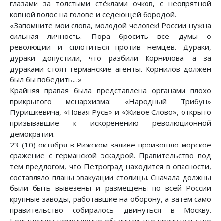
глазами за толстыми стёклами очков, с неопрятной
копной волос на голове и седеющей бородой.
«Запомните мои слова, молодой человек! России нужна
сильная личность. Пора бросить все думы о
революции и сплотиться против немцев. Дураки,
дураки допустили, что разбили Корнилова; а за
дураками стоят германские агенты. Корнилов должен
был бы победить…»
Крайняя правая была представлена органами плохо
прикрытого монархизма: «Народный Трибун»
Пуришкевича, «Новая Русь» и «Живое Слово», открыто
призывавшие к искоренению революционной
демократии.
23 (10) октября в Рижском заливе произошло морское
сражение с германской эскадрой. Правительство под
тем предлогом, что Петроград находится в опасности,
составляло планы эвакуации столицы. Сначала должны
были быть вывезены и размещены по всей России
крупные заводы, работавшие на оборону, а затем само
правительство собиралось двинуться в Москву.
Большевики немедленно объявили, что правительство