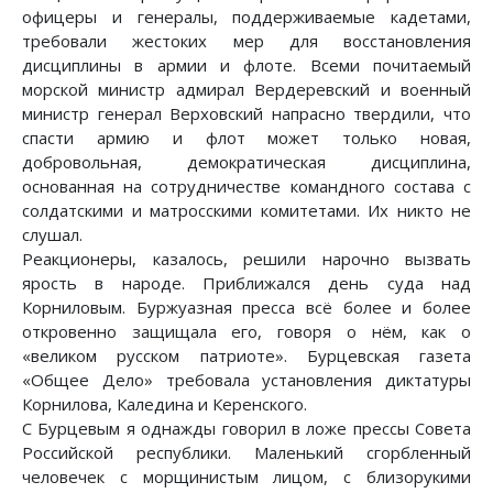
офицеры и генералы, поддерживаемые кадетами,
требовали жестоких мер для восстановления
дисциплины в армии и флоте. Всеми почитаемый
морской министр адмирал Вердеревский и военный
министр генерал Верховский напрасно твердили, что
спасти армию и флот может только новая,
добровольная, демократическая дисциплина,
основанная на сотрудничестве командного состава с
солдатскими и матросскими комитетами. Их никто не
слушал.
Реакционеры, казалось, решили нарочно вызвать
ярость в народе. Приближался день суда над
Корниловым. Буржуазная пресса всё более и более
откровенно защищала его, говоря о нём, как о
«великом русском патриоте». Бурцевская газета
«Общее Дело» требовала установления диктатуры
Корнилова, Каледина и Керенского.
С Бурцевым я однажды говорил в ложе прессы Совета
Российской республики. Маленький сгорбленный
человечек с морщинистым лицом, с близорукими