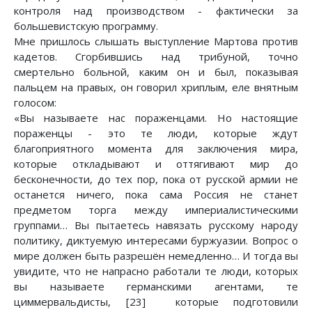
контроля над производством - фактически за
большевистскую программу.
Мне пришлось слышать выступление Мартова против
кадетов. Сгорбившись над трибуной, точно
смертельно больной, каким он и был, показывая
пальцем на правых, он говорил хриплым, еле внятным
голосом:
«Вы называете нас пораженцами. Но настоящие
пораженцы - это те люди, которые ждут
благоприятного момента для заключения мира,
которые откладывают и оттягивают мир до
бесконечности, до тех пор, пока от русской армии не
останется ничего, пока сама Россия не станет
предметом торга между империалистическими
группами… Вы пытаетесь навязать русскому народу
политику, диктуемую интересами буржуазии. Вопрос о
мире должен быть разрешён немедленно… И тогда вы
увидите, что не напрасно работали те люди, которых
вы называете германскими агентами, те
циммервальдисты, [23] которые подготовили