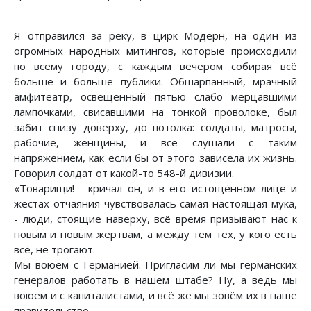
Я отправился за реку, в цирк Модерн, на один из
огромных народных митингов, которые происходили
по всему городу, с каждым вечером собирая всё
больше и больше публики. Обшарпанный, мрачный
амфитеатр, освещённый пятью слабо мерцавшими
лампочками, свисавшими на тонкой проволоке, был
забит снизу доверху, до потолка: солдаты, матросы,
рабочие, женщины, и все слушали с таким
напряжением, как если бы от этого зависела их жизнь.
Говорил солдат от какой-то 548-й дивизии.
«Товарищи! - кричал он, и в его истощённом лице и
жестах отчаяния чувствовалась самая настоящая мука,
- люди, стоящие наверху, всё время призывают нас к
новым и новым жертвам, а между тем тех, у кого есть
всё, не трогают.
Мы воюем с Германией. Пригласим ли мы германских
генералов работать в нашем штабе? Ну, а ведь мы
воюем и с капиталистами, и всё же мы зовём их в наше
правительство…