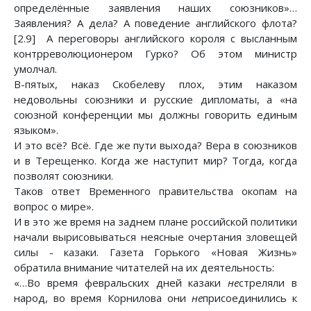
определённые заявления наших союзников»…
Заявления? А дела? А поведение английского флота?
[2.9] А переговоры английского короля с высланным
контрреволюционером Гурко? Об этом министр
умолчал.
В-пятых, наказ Скобелеву плох, этим наказом
недовольны союзники и русские дипломаты, а «на
союзной конференции мы должны говорить единым
языком».
И это всё? Всё. Где же пути выхода? Вера в союзников
и в Терещенко. Когда же наступит мир? Тогда, когда
позволят союзники.
Таков ответ Временного правительства окопам на
вопрос о мире».
И в это же время на заднем плане российской политики
начали вырисовываться неясные очертания зловещей
силы - казаки. Газета Горького «Новая Жизнь»
обратила внимание читателей на их деятельность:
«…Во время февральских дней казаки
не
стреляли в
народ, во время Корнилова они
не
присоединились к