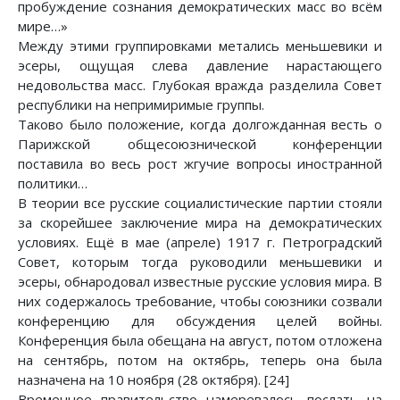
пробуждение сознания демократических масс во всём
мире…»
Между этими группировками метались меньшевики и
эсеры, ощущая слева давление нарастающего
недовольства масс. Глубокая вражда разделила Совет
республики на непримиримые группы.
Таково было положение, когда долгожданная весть о
Парижской общесоюзнической конференции
поставила во весь рост жгучие вопросы иностранной
политики…
В теории все русские социалистические партии стояли
за скорейшее заключение мира на демократических
условиях. Ещё в мае (апреле) 1917 г. Петроградский
Совет, которым тогда руководили меньшевики и
эсеры, обнародовал известные русские условия мира. В
них содержалось требование, чтобы союзники созвали
конференцию для обсуждения целей войны.
Конференция была обещана на август, потом отложена
на сентябрь, потом на октябрь, теперь она была
назначена на 10 ноября (28 октября). [24]
Временное правительство намеревалось послать на