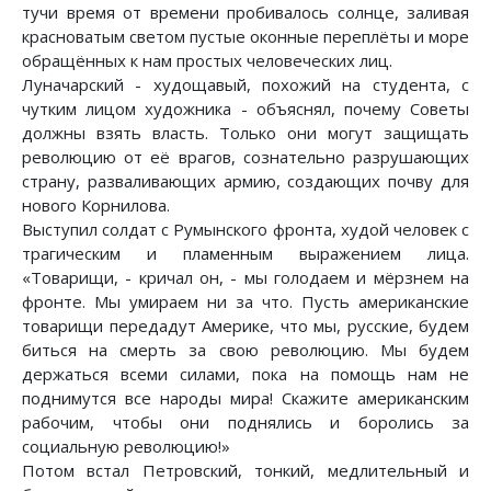
тучи время от времени пробивалось солнце, заливая
красноватым светом пустые оконные переплёты и море
обращённых к нам простых человеческих лиц.
Луначарский - худощавый, похожий на студента, с
чутким лицом художника - объяснял, почему Советы
должны взять власть. Только они могут защищать
революцию от её врагов, сознательно разрушающих
страну, разваливающих армию, создающих почву для
нового Корнилова.
Выступил солдат с Румынского фронта, худой человек с
трагическим и пламенным выражением лица.
«Товарищи, - кричал он, - мы голодаем и мёрзнем на
фронте. Мы умираем ни за что. Пусть американские
товарищи передадут Америке, что мы, русские, будем
биться на смерть за свою революцию. Мы будем
держаться всеми силами, пока на помощь нам не
поднимутся все народы мира! Скажите американским
рабочим, чтобы они поднялись и боролись за
социальную революцию!»
Потом встал Петровский, тонкий, медлительный и