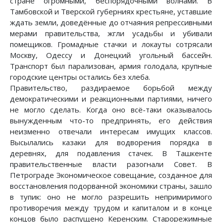
стране огромными, беспорядочными волнами. В
Тамбовской и Тверской губерниях крестьяне, уставшие
ждать земли, доведённые до отчаяния репрессивными
мерами правительства, жгли усадьбы и убивали
помещиков. Громадные стачки и локауты сотрясали
Москву, Одессу и Донецкий угольный бассейн.
Транспорт был парализован, армия голодала, крупные
городские центры остались без хлеба.
Правительство, раздираемое борьбой между
демократическими и реакционными партиями, ничего
не могло сделать. Когда оно всё-таки оказывалось
вынужденным что-то предпринять, его действия
неизменно отвечали интересам имущих классов.
Высылались казаки для водворения порядка в
деревнях, для подавления стачек. В Ташкенте
правительственные власти разогнали Совет. В
Петрограде Экономическое совещание, созданное для
восстановления подорванной экономики страны, зашло
в тупик: оно не могло разрешить непримиримого
противоречия между трудом и капиталом и в конце
концов было распущено Керенским. Старорежимные