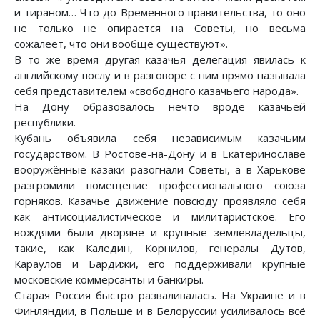
и тираном… Что до Временного правительства, то оно
не только не опирается на Советы, но весьма
сожалеет, что они вообще существуют».
В то же время другая казачья делегация явилась к
английскому послу и в разговоре с ним прямо называла
себя представителем «свободного казачьего народа».
На Дону образовалось нечто вроде казачьей
республики.
Кубань объявила себя независимым казачьим
государством. В Ростове-на-Дону и в Екатеринославе
вооружённые казаки разогнали Советы, а в Харькове
разгромили помещение профессионального союза
горняков. Казачье движение повсюду проявляло себя
как антисоциалистическое и милитаристское. Его
вождями были дворяне и крупные землевладельцы,
такие, как Каледин, Корнилов, генералы Дутов,
Караулов и Бардижи, его поддерживали крупные
московские коммерсанты и банкиры.
Старая Россия быстро разваливалась. На Украине и в
Финляндии, в Польше и в Белоруссии усиливалось всё