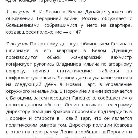
1 августа
В. И Ленин в Белом Дунайце узнает об
объявлении Германией войны России, обсуждает с
большевиками, собравшимися у него на квартире,
создавшееся положение — с 147
7 августа
По ложному доносу с обвинением Ленина в
шпионаже в его квартире в Белом Дунайце
производится обыск. Жандармский вахмистр
конфискует рукопись Владимира Ильича по аграрному
вопросу, приняв статистические таблицы за
шифрованную запись. Ленину дается указание явиться
на следующий день в Новый Тарг, в Управление
окружного начальника. В Поронине Ленин встречается
с Багоцким, затем посещает Ганецкого, сообщает им о
произведенном обыске. Ленин посылает телеграмму
директору полиции Кракова с просьбой подтвердить в
Поронин и старосте в Новый Тарг, что он является
политическим эмигрантом. Директор полиции Кракова
в ответ на телеграмму Ленина сообщает в Поронин и