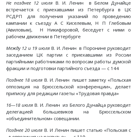
Не позднее 12 июля
В. И. Ленин в Белом Дунайце
встречается с приехавшими из Петербурга в ЦК
РСДРП для получения указаний по проведению
кампании к съезду А С Киселевым, Н П Глебовым
(Авиловым), Н Никифоровой, беседует с ними о
рабочем движении в Петербурге
Между 12 и 19 июля
В. И. Ленин в Поронине руководит
заседанием ЦК партии с приехавшими из России
партийными работниками по вопросам работы думской
фракции и подготовки партийного съезда — с 144
Позднее 18 июля
В. И. Ленин пишет заметку «Польская
оппозиция на Брюссельской конференции», делает
приписку для редакции газеты «Трудовая правда»
16—18 июля
В. И. Ленин из Белого Дунайца руководит
делегацией большевиков на Брюссельском
«объединительном» совещании.
Позднее 20 июля
В. И Ленин пишет статью «Польская с
-д оппозиция на распутье» — с 119