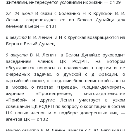
жителями, интересуется условиями их жизни — с 129
22—24 июня
В связи с болезнью Н К Крупской В. И.
Ленин сопровождает ее из Белого Дунайца для
лечения в Берн — с 131
6 августа
В. И. Ленин и Н К Крупская возвращаются из
Берна в Белый Дунаец
9 августа
В. И. Ленин в Белом Дунайце руководит
заседанием членов ЦК РСДРП, на котором
обсуждаются вопросы о положении в партии и ее
очередных задачах, о думской с д фракции, о
партийной школе, о создании большевистской газеты
в Москве, о газетах «Правда», «Социал-демократ»,
журнале «Просвещение», книгоиздательстве
«Прибой» и другие Ленин участвует в узком
совещании ЦК РСДРП по вопросу о кооптации в состав
ЦК новых членов и о подборе доверенных лиц —
агентов ЦК — с 132
Начало августа
В. И. Ленин вместе с С. Ю. Багоцким и