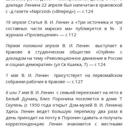
докладе Ленина 22 апреля был напечатан в краковской
с -д газете «Naprzod» («Вперед») — с 124
19 апреля
Статья В. И. Ленин а «Три источника и три
составных части марксиз ма» публикуется в № 3
журнала «Просвещение» — с 112
Первая половина апреля
В. И. Ленин выступает в
Кракове в студенческом обществе «Спуйня» с
докладом на тему «Революционное движение в России
и социал-демократия» (ул Св Кшижа, 7) — с 124
1 мая
В. И. Ленин присутствует на первомайском
собрании рабочих в Кракове — с 127
6 или 7 мая
В. И. Ленин с семьей переезжает на лето в
Белый Дунаец близ Поронина поселяется в доме Т
Скупень (с 1950 года открыт Дом-музей В. И. Ленина)
Здесь Ленин ведет большую переписку два раза в
день приходит на почту в Поронин сдавать и получать
корреспонденцию Ленин знакомится с местными