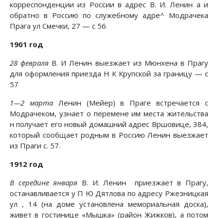
корреспонденции из России в адрес В. И. Ленин а и
обратно в Россию по служебному адре^ Модрачека
Прага ул Смечки, 27 — с 56
1901 год
28 февраля
В. И Ленин выезжает из Мюнхена в Прагу
для оформления приезда Н К Крупской за границу — с
57
1—2 марта
Ленин (Мейер) в Праге встречается с
Модрачеком, узнает о перемене им места жительства
н получает его новый домашний адрес Вршовице, 384,
который сообщает родным в Россию Ленин выезжает
из Праги с. 57.
1912 год
В середине января
В. И. Ленин приезжает в Прагу,
останавливается у П Ю Дятлова по адресу Ржезницкая
ул , 14 (на доме установлена мемориальная доска),
живет в гостинице «Мышка» (район Жижков), а потом