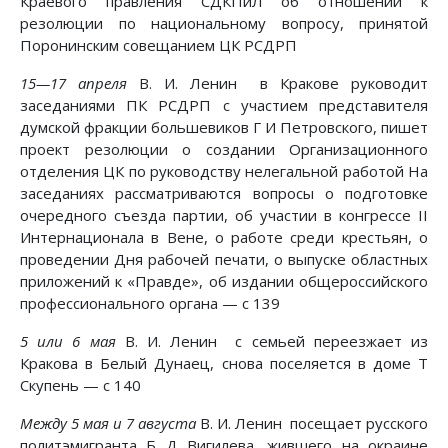
Краевого правления СДКПиЛ об отношении к
резолюции по национальному вопросу, принятой
Поронинским совещанием ЦК РСДРП
15—17 апреля
В. И. Ленин в Кракове руководит
заседаниями ПК РСДРП с участием представителя
думской фракции большевиков Г И Петровского, пишет
проект резолюции о создании Организационного
отделения ЦК по руководству нелегальной работой На
заседаниях рассматриваются вопросы о подготовке
очередного съезда партии, об участии в конгрессе II
Интернационала в Вене, о работе среди крестьян, о
проведении Дня рабочей печати, о выпуске областных
приложений к «Правде», об издании общероссийского
профессионального органа — с 139
5 или 6 мая
В. И. Ленин с семьей переезжает из
Кракова в Белый Дунаец, снова поселяется в доме Т
Скупень — с 140
Между 5 мая и 7 августа
В. И. Ленин посещает русского
политэмигранта Б Д Вигилева, жившего на окраине