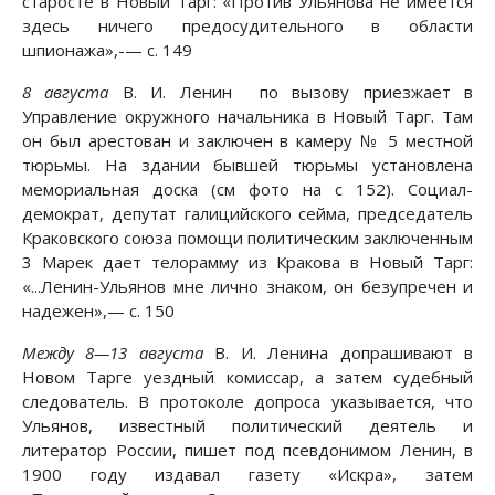
старосте в Новый Тарг: «Против Ульянова не имеется
здесь ничего предосудительного в области
шпионажа»,-— с. 149
8 августа
В. И. Ленин по вызову приезжает в
Управление окружного начальника в Новый Тарг. Там
он был арестован и заключен в камеру № 5 местной
тюрьмы. На здании бывшей тюрьмы установлена
мемориальная доска (см фото на с 152). Социал-
демократ, депутат галицийского сейма, председатель
Краковского союза помощи политическим заключенным
3 Марек дает телорамму из Кракова в Новый Тарг:
«...Ленин-Ульянов мне лично знаком, он безупречен и
надежен»,— с. 150
Между 8—13 августа
В. И. Ленина допрашивают в
Новом Tapгe уездный комиссар, а затем судебный
следователь. В протоколе допроса указывается, что
Ульянов, известный политический деятель и
литератор России, пишет под псевдонимом Ленин, в
1900 году издавал газету «Искра», затем