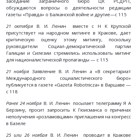
заседание Заграничного бюро ЦК РСДРП,
обсуждаются вопросы о деятельности редакции
газеты «Правда» о Балканской войне и другие—с 115
21 октября
В. И. Ленин вместе с Н К Крупской
присутствует на народном митинге в Кракове, дает
критическую оценку этому митингу, поскольку
руководители Социал-демократической партии
Галиции и Силезии стремились использовать митинг
для националистической пропаганды — с 115
21 ноября
Заявление В. И. Ленин а «В секретариат
Международного социалистического бюро»
публикуется в газете «Gazeta Robotnicza» в Варшаве —
с 118
Ранее 24 ноября
В. И. Ленин посылает телеграмму Я А
Берзину, просит запросить К Гюисманса о причинах
неполучения «розламовцами» приглашения на конгресс
в Базеле
25 или 26 ноября
В. И. Ленин проводит в Кракове