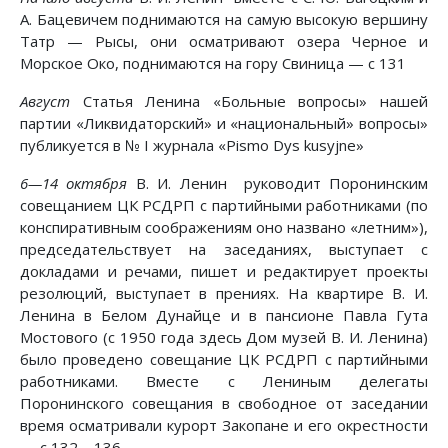
А. Бацевичем поднимаются на самую высокую вершину
Татр — Рысы, они осматривают озера Черное и
Морское Око, поднимаются на гору Свиница — с 131
Август
Статья Ленина «Больные вопросы» нашей
партии «Ликвидаторский» и «национальный» вопросы»
публикуется в № I журнала «Pismo Dys kusyjne»
6—14 октября
В. И. Ленин руководит Поронинским
совещанием ЦК РСДРП с партийными работниками (по
конспиративным соображениям оно названо «летним»),
председательствует на заседаниях, выступает с
докладами и речами, пишет и редактирует проекты
резолюций, выступает в прениях. На квартире В. И.
Ленина в Белом Дунайце и в пансионе Павла Гута
Мостового (с 1950 года здесь Дом музей В. И. Ленина)
было проведено совещание ЦК РСДРП с партийными
работниками. Вместе с Лениным делегаты
Поронинского совещания в свободное от заседании
время осматривали курорт Закопане и его окрестности
— с 132—136