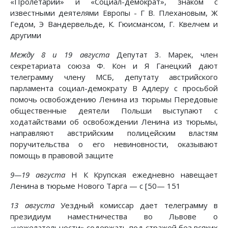
«Пролетарий» и «Социал-демократ», знаком с
известными деятелями Европы - Г В. Плехановым, Ж
Гедом, Э Вандервельде, К. Гюисмансом, Г. Квелчем и
другими
Между 8 и 19 августа
Депутат 3. Марек, член
секретариата союза Ф. Кон и Я Ганецкий дают
телеграмму члену МСБ, депутату австрийского
парламента социал-демократу В Адлеру с просьбой
помочь освобождению Ленина из тюрьмы Передовые
общественные деятели Польши выступают с
ходатайствами об освобождении Ленина из тюрьмы,
направляют австрийским полицейским властям
поручительства о его невиновности, оказывают
помощь в правовой защите
9—19 августа
Н К Крупская ежедневно навещает
Ленина в тюрьме Нового Тарга — с [50— 151
13 августа
Уездный комиссар дает телеграмму в
президиум наместничества во Львове о
«нежелательности» содержать под стражей без всяких