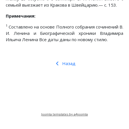
семьей выезжает из Кракова в Швейцарию.— с. 153.
Примечания:
1
Составлено на основе Полного собрания сочинений В.
И. Ленина и Биографической хроники Владимира
Ильича Ленина Все даты даны по новому стилю.
Назад
Предыдущий: ЛЕНИН во ФРАНЦИИ, БЕЛЬГИИ 
Следующий: Стремясь к вершине
Назад
Вперед
Joomla templates by a4joomla