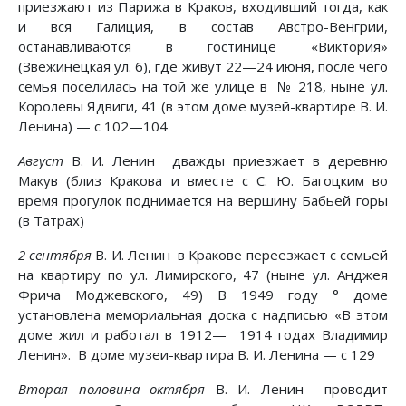
приезжают из Парижа в Краков, входивший тогда, как
и вся Галиция, в состав Австро-Венгрии,
останавливаются в гостинице «Виктория»
(Звежинецкая ул. 6), где живут 22—24 июня, после чего
семья поселилась на той же улице в № 218, ныне ул.
Королевы Ядвиги, 41 (в этом доме музей-квартире В. И.
Ленина) — с 102—104
Август
В. И. Ленин дважды приезжает в деревню
Макув (близ Кракова и вместе с С. Ю. Багоцким во
время прогулок поднимается на вершину Бабьей горы
(в Татрах)
2 сентября
В. И. Ленин в Кракове переезжает с семьей
на квартиру по ул. Лимирского, 47 (ныне ул. Анджея
Фрича Моджевского, 49) В 1949 году ° доме
установлена мемориальная доска с надписью «В этом
доме жил и работал в 1912— 1914 годах Владимир
Ленин». В доме музеи-квартира В. И. Ленина — с 129
Вторая половина октября
В. И. Ленин проводит