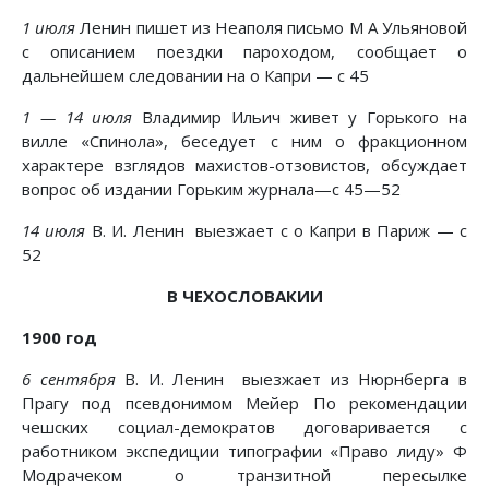
1 июля
Ленин пишет из Неаполя письмо М А Ульяновой
с описанием поездки пароходом, сообщает о
дальнейшем следовании на о Капри — с 45
1 — 14 июля
Владимир Ильич живет у Горького на
вилле «Спинола», беседует с ним о фракционном
характере взглядов махистов-отзовистов, обсуждает
вопрос об издании Горьким журнала—с 45—52
14 июля
В. И. Ленин выезжает с о Капри в Париж — с
52
В ЧЕХОСЛОВАКИИ
1900 год
6 сентября
В. И. Ленин выезжает из Нюрнберга в
Прагу под псевдонимом Мейер По рекомендации
чешских социал-демократов договаривается с
работником экспедиции типографии «Право лиду» Ф
Модрачеком о транзитной пересылке