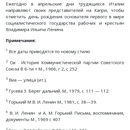
Ежегодно в апрельские дни трудящиеся Италии
направляют своих представителей на Капри, чтобы
отметить день рождения основателя первого в мире
социалистического государства рабочих и крестьян
Владимира Ильича Ленина.
Примечания:
1
Все даты приводятся по новому стилю
2
См . История Коммунистической партии Советского
Союза В 6-ти т М , 1966, г 2, с 252
3
Виа — улица (ит.).
4
Гусева 3. Берег дальний. М., 1979, с. 111 — 112.
5
Горький М В. И. Ленин М., 1981, с. 38—39.
6
В. И. Ленин и А. М. Горький Письма, воспоминания,
документы М , 1969 с 407
7