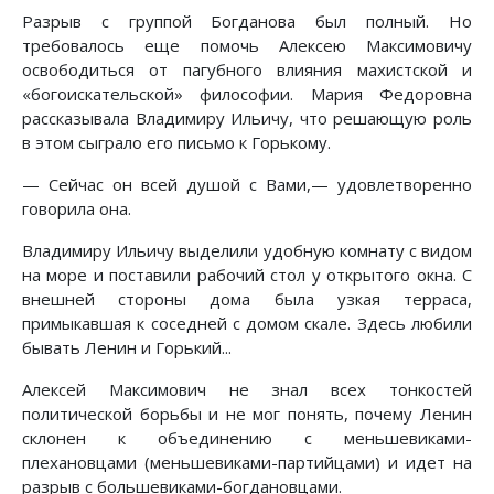
Разрыв с группой Богданова был полный. Но
требовалось еще помочь Алексею Максимовичу
освободиться от пагубного влияния махистской и
«богоискательской» философии. Мария Федоровна
рассказывала Владимиру Ильичу, что решающую роль
в этом сыграло его письмо к Горькому.
— Сейчас он всей душой с Вами,— удовлетворенно
говорила она.
Владимиру Ильичу выделили удобную комнату с видом
на море и поставили рабочий стол у открытого окна. С
внешней стороны дома была узкая терраса,
примыкавшая к соседней с домом скале. Здесь любили
бывать Ленин и Горький...
Алексей Максимович не знал всех тонкостей
политической борьбы и не мог понять, почему Ленин
склонен к объединению с меньшевиками-
плехановцами (меньшевиками-партийцами) и идет на
разрыв с большевиками-богдановцами.