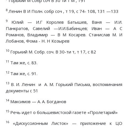
Горький М Собр соч В 30 ти т М , 191
8
Ленин В И Полн. собр соч , т 19, с 74- 108, 131 —133
9
Юлий — И.Г Королев Батышев, Ваня — И.И.
Панкратов, Савелий —И.И.Бабинцев; Иван — А С
Романов, Владимир — В М Косарев. Станислав М. И
Лобанов, Фома - Н. Н Козырев
10
Горький М. Собр. соч. В 30-ти т, т 17, с 82
11
Там же, с. 83.
12
Там же, с. 91.
13
В. И. Ленин и А. М. Горький Письма, воспоминания
документы с 51
14
Максимов — А. A. Богданов
15
Речь идет о большевистской газете «Пролетарий»
16
«Дискуссионным Листок» — приложение к ЦО