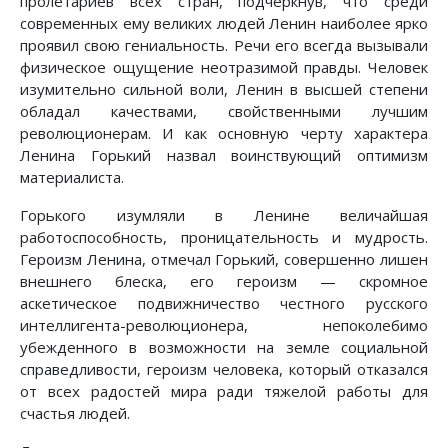
пролетариев всех стран, подчеркнув, что среди
современных ему великих людей Ленин наиболее ярко
проявил свою гениальность. Речи его всегда вызывали
физическое ощущение неотразимой правды. Человек
изумительно сильной воли, Ленин в высшей степени
обладал качествами, свойственными лучшим
революционерам. И как основную черту характера
Ленина Горький назвал воинствующий оптимизм
материалиста.
Горького изумляли в Ленине величайшая
работоспособность, проницательность и мудрость.
Героизм Ленина, отмечал Горький, совершенно лишен
внешнего блеска, его героизм — скромное
аскетическое подвижничество честного русского
интеллигента-революционера, непоколебимо
убежденного в возможности на земле социальной
справедливости, героизм человека, который отказался
от всех радостей мира ради тяжелой работы для
счастья людей.