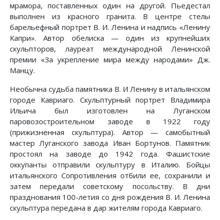
мрамора, поставленных один на другой. Пьедестал
выполнен из красного гранита. В центре стелы
барельефный портрет В. И. Ленина и надпись «Ленину
Капри». Автор обелиска — один из крупнейших
скульпторов, лауреат международной Ленинской
премии «За укрепление мира между народами» Дж.
Манцу.
Необычна судьба памятника В. И Ленину в итальянском
городе Кавриаго. Скульптурный портрет Владимира
Ильича был изготовлен на Луганском
паровозостроительном заводе в 1922 году
(прижизненная скульптура). Автор — самобытный
мастер Луганского завода Иван Бортунов. Памятник
простоял на заводе до 1942 года. Фашистские
оккупанты отправили скульптуру в Италию. Бойцы
итальянского Сопротивления отбили ее, сохранили и
затем передали советскому посольству. В дни
празднования 100-летия со дня рождения В. И. Ленина
скульптура передана в дар жителям города Кавриаго.