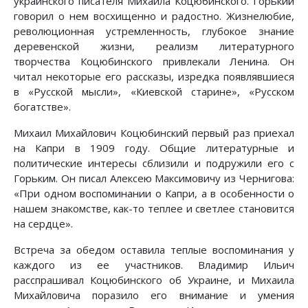
украинского писателя Михаила Коцюбинского. Горький
говорил о нем восхищенно и радостно. Жизнелюбие,
революционная устремленность, глубокое знание
деревенской жизни, реализм литературного
творчества Коцюбинского привлекали Ленина. Он
читал некоторые его рассказы, изредка появлявшиеся
в «Русской мысли», «Киевской старине», «Русском
богатстве».
Михаил Михайлович Коцюбинский первый раз приехал
на Капри в 1909 году. Общие литературные и
политические интересы сблизили и подружили его с
Горьким. Он писал Алексею Максимовичу из Чернигова:
«При одном воспоминании о Капри, а в особенности о
нашем знакомстве, как-то теплее и светлее становится
на сердце».
Встреча за обедом оставила теплые воспоминания у
каждого из ее участников. Владимир Ильич
расспрашивал Коцюбинского об Украине, и Михаила
Михайловича поразило его внимание и умения