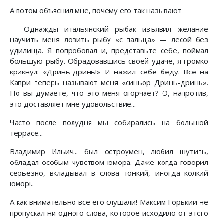
А потом объяснил мне, почему его так называют:
— Однажды итальянский рыбак изъявил желание
научить меня ловить рыбу «с пальца» — лесой без
удилища. Я попробовал и, представьте себе, поймал
большую рыбу. Обрадовавшись своей удаче, я громко
крикнул: «Дринь-дринь!» И нажил себе беду. Все на
Капри теперь называют меня «синьор Дринь-дринь».
Но вы думаете, что это меня огорчает? О, напротив,
это доставляет мне удовольствие...
Часто после полудня мы собирались на большой
террасе...
Владимир Ильич... был остроумен, любил шутить,
обладал особым чувством юмора. Даже когда говорил
серьезно, вкладывал в слова тонкий, иногда колкий
юмор!..
А как внимательно все его слушали! Максим Горький не
пропускал ни одного слова, которое исходило от этого