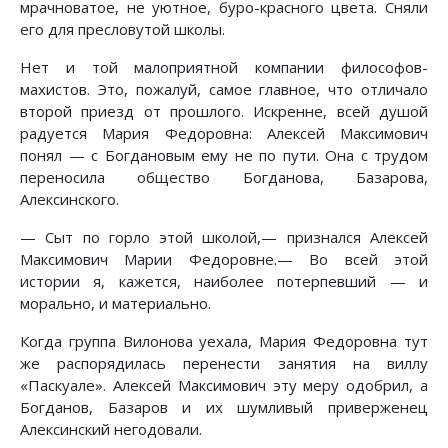
мрачноватое, не уютное, буро-красного цвета. Сняли
его для пресловутой школы.
Нет и той малоприятной компании философов-
махистов. Это, пожалуй, самое главное, что отличало
второй приезд от прошлого. Искренне, всей душой
радуется Мария Федоровна: Алексей Максимович
понял — с Богдановым ему не по пути. Она с трудом
переносила общество Богданова, Базарова,
Алексинского.
— Сыт по горло этой школой,— признался Алексей
Максимович Марии Федоровне.— Во всей этой
истории я, кажется, наиболее потерпевший — и
морально, и материально.
Когда группа Вилонова уехала, Мария Федоровна тут
же распорядилась перенести занятия на виллу
«Паскуале». Алексей Максимович эту меру одобрил, а
Богданов, Базаров и их шумливый приверженец
Алексинский негодовали.