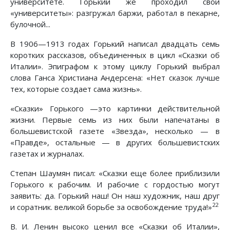
университете. Горький же проходил свои
«университеты»: разгружал баржи, работал в пекарне,
булочной...
В 1906—1913 годах Горький написал двадцать семь
коротких рассказов, объединенных в цикл «Сказки об
Италии». Эпиграфом к этому циклу Горький выбрал
слова Ганса Христиана Андерсена: «Нет сказок лучше
тех, которые создает сама жизнь».
«Сказки» Горького —это картинки действительной
жизни. Первые семь из них были напечатаны в
большевистской газете «Звезда», несколько — в
«Правде», остальные — в других большевистских
газетах и журналах.
Степан Шаумян писал: «Сказки еще более приблизили
Горького к рабочим. И рабочие с гордостью могут
заявить: да. Горький наш! Он наш художник, наш друг
22
и соратник. великой борьбе зa освобождение труда!»
В. И. Ленин высоко ценил все «Сказки об Италии»,