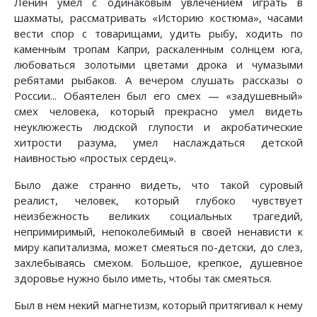
Ленин умел с одинаковым увлечением играть в
шахматы, рассматривать «Историю костюма», часами
вести спор с товарищами, удить рыбу, ходить по
каменным тропам Капри, раскаленным солнцем юга,
любоваться золотыми цветами дрока и чумазыми
ребятами рыбаков. А вечером слушать рассказы о
России... Обаятелен был его смех — «задушевный»
смех человека, который прекрасно умел видеть
неуклюжесть людской глупости и акробатические
хитрости разума, умел наслаждаться детской
наивностью «простых сердец».
Было даже странно видеть, что такой суровый
реалист, человек, который глубоко чувствует
неизбежность великих социальных трагедий,
непримиримый, непоколебимый в своей ненависти к
миру капитализма, может смеяться по-детски, до слез,
захлебываясь смехом. Большое, крепкое, душевное
здоровье нужно было иметь, чтобы так смеяться.
Был в нем некий магнетизм, который притягивал к нему