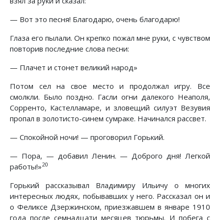
взял за руки и сказал:
— Вот это песня! Благодарю, очень благодарю!
Глаза его пылали. Он крепко пожал мне руки, с чувством
повторив последние слова песни:
— Плачет и стонет великий народ»
Потом сел на свое место и продолжал игру. Все
смолкли. Было поздно. Гасли огни далекого Неаполя,
Сорренто, Кастелламаре, и зловещий силуэт Везувия
пропал в золотисто-синем сумраке. Начинался рассвет.
— Спокойной ночи! — проговорил Горький.
— Пора, — добавил Ленин. — Доброго дня! Легкой
20
работы!»
Горький рассказывал Владимиру Ильичу о многих
интересных людях, побывавших у него. Рассказал он и
о Феликсе Дзержинском, приезжавшем в январе 1910
года после семнадцати месяцев тюрьмы. И побега с