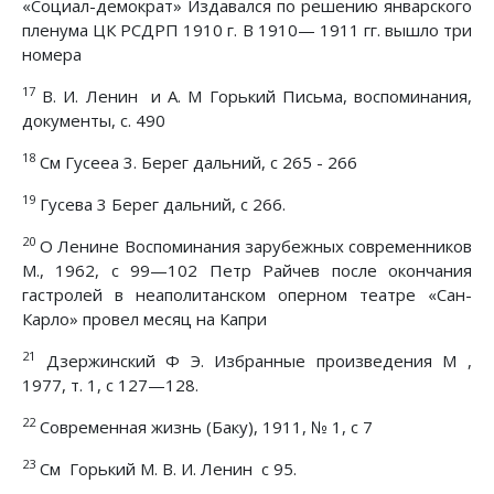
«Социал-демократ» Издавался по решению январского
пленума ЦК РСДРП 1910 г. В 1910— 1911 гг. вышло три
номера
17
В. И. Ленин и А. М Горький Письма, воспоминания,
документы, с. 490
18
См Гyceea 3. Беpeг дальний, с 265 - 266
19
Гусева 3 Берег дальний, с 266.
20
О Ленине Воспоминания зарубежных современников
М., 1962, с 99—102 Петр Райчев после окончания
гастролей в неаполитанском оперном театре «Сан-
Карло» провел месяц на Капри
21
Дзержинский Ф Э. Избранные произведения М ,
1977, т. 1, с 127—128.
22
Современная жизнь (Баку), 1911, № 1, с 7
23
См Горький М. В. И. Ленин с 95.