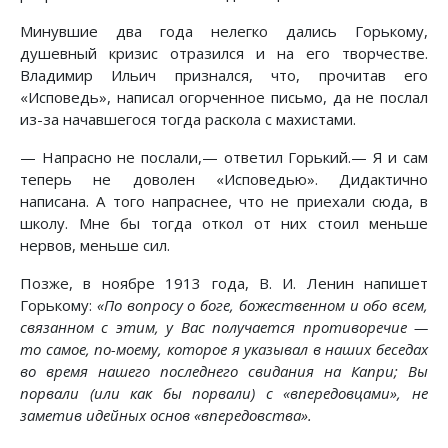
Минувшие два года нелегко дались Горькому,
душевный кризис отразился и на его творчестве.
Владимир Ильич признался, что, прочитав его
«Исповедь», написал огорченное письмо, да не послал
из-за начавшегося тогда раскола с махистами.
— Напрасно не послали,— ответил Горький.— Я и сам
теперь не доволен «Исповедью». Дидактично
написана. А того напраснее, что не приехали сюда, в
школу. Мне бы тогда откол от них стоил меньше
нервов, меньше сил.
Позже, в ноябре 1913 года, В. И. Ленин напишет
Горькому:
«По вопросу о боге, божественном и обо всем,
связанном с этим, у Вас получается противоречие —
то самое, по-моему, которое я указывал в наших беседах
во время нашего последнего свидания на Капри; Вы
порвали (или как бы порвали) с «впередовцами», не
заметив идейных основ «впередовства».