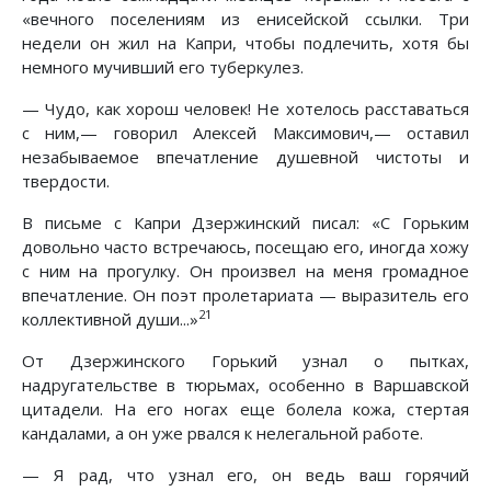
«вечного поселениям из енисейской ссылки. Три
недели он жил на Капри, чтобы подлечить, хотя бы
немного мучивший его туберкулез.
— Чудо, как хорош человек! Не хотелось расставаться
с ним,— говорил Алексей Максимович,— оставил
незабываемое впечатление душевной чистоты и
твердости.
В письме с Капри Дзержинский писал: «С Горьким
довольно часто встречаюсь, посещаю его, иногда хожу
с ним на прогулку. Он произвел на меня громадное
впечатление. Он поэт пролетариата — выразитель его
21
коллективной души...»
От Дзержинского Горький узнал о пытках,
надругательстве в тюрьмах, особенно в Варшавской
цитадели. На его ногах еще болела кожа, стертая
кандалами, а он уже рвался к нелегальной работе.
— Я рад, что узнал его, он ведь ваш горячий