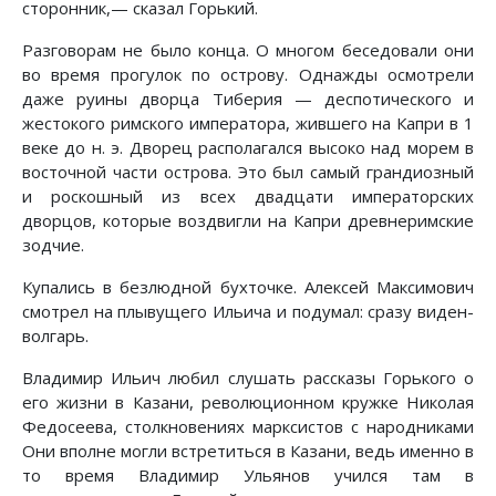
сторонник,— сказал Горький.
Разговорам не было конца. О многом беседовали они
во время прогулок по острову. Однажды осмотрели
даже руины дворца Тиберия — деспотического и
жестокого римского императора, жившего на Капри в 1
веке до н. э. Дворец располагался высоко над морем в
восточной части острова. Это был самый грандиозный
и роскошный из всех двадцати императорских
дворцов, которые воздвигли на Капри древнеримские
зодчие.
Купались в безлюдной бухточке. Алексей Максимович
смотрел на плывущего Ильича и подумал: сразу виден-
волгарь.
Владимир Ильич любил слушать рассказы Горького о
его жизни в Казани, революционном кружке Николая
Федосеева, столкновениях марксистов с народниками
Они вполне могли встретиться в Казани, ведь именно в
то время Владимир Ульянов учился там в