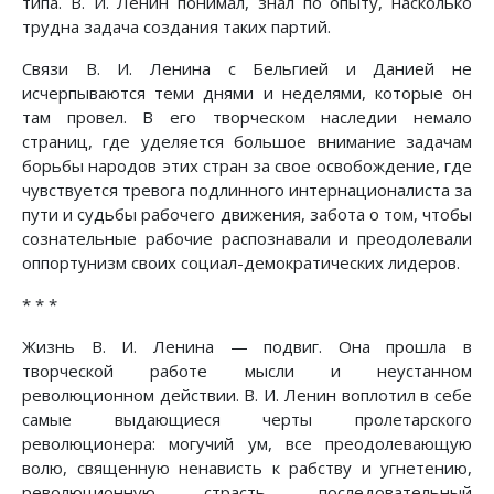
типа. В. И. Ленин понимал, знал по опыту, насколько
трудна задача создания таких партий.
Связи В. И. Ленина с Бельгией и Данией не
исчерпываются теми днями и неделями, которые он
там провел. В его творческом наследии немало
страниц, где уделяется большое внимание задачам
борьбы народов этих стран за свое освобождение, где
чувствуется тревога подлинного интернационалиста за
пути и судьбы рабочего движения, забота о том, чтобы
сознательные рабочие распознавали и преодолевали
оппортунизм своих социал-демократических лидеров.
* * *
Жизнь В. И. Ленина — подвиг. Она прошла в
творческой работе мысли и неустанном
революционном действии. В. И. Ленин воплотил в себе
самые выдающиеся черты пролетарского
революционера: могучий ум, все преодолевающую
волю, священную ненависть к рабству и угнетению,
революционную страсть, последовательный