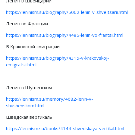
Ленин в Швейцарии
https://leninism.su/biography/5062-lenin-v-shvejtsarii.html
Ленин во Франции
https://leninism.su/biography/4485-lenin-vo-frantsii.html
В Краковской эмиграции
https://leninism.su/biography/4315-v-krakovskoj-
emigratsii.html
Ленин в Шушенском
https://leninism.su/memory/4682-lenin-v-
shushenskom.html
Шведская вертикаль
https://leninism.su/books/4144-shvedskaya-vertikal.html