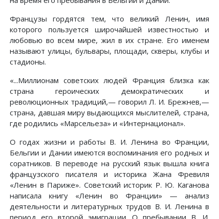
Французы гордятся тем, что великий Ленин, имя
которого пользуется широчайшей известностью и
любовью во всем мире, жил в их стране. Его именем
называют улицы, бульвары, площади, скверы, клубы и
стадионы.
«...Миллионам советских людей Франция близка как
страна героических демократических и
революционных традиций,— говорил Л. И. Брежнев,—
страна, давшая миру выдающихся мыслителей, страна,
где родились «Марсельеза» и «Интернационал».
О годах жизни и работы В. И. Ленина во Франции,
Бельгии и Дании имеются воспоминания его родных и
соратников. В переводе на русский язык вышла книга
французского писателя и историка Жана Фревиля
«Ленин в Париже». Советский историк Р. Ю. Каганова
написала книгу «Ленин во Франции» — анализ
деятельности и литературных трудов В. И. Ленина в
период его второй эмиграции. О пребывании В. И.