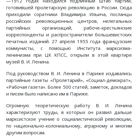
—1912 годах находился подлинный штаб партии,
готовившей пролетарскую революцию в России. Сюда
приходили соратники Владимира Ильича, посланцы
российских революционных центров, нелегальных
партийных организаций, рабоче-крестьянские
корреспонденты и распространители большевистских
печатных изданий. 27 апреля 1955 года французские
коммунисты, с помощью Института марксизма-
ленинизма при ЦК КПСС, открыли в этой квартире
музей В. И. Ленина.
Под руководством В. И. Ленина в Париже издавались
партийные газеты «Пролетарий», «Социал-демократ»,
«Рабочая газета». Более 500 статей, заметок, докладов
и писем было написано им в Париже.
Огромную теоретическую работу В. И. Ленина
характеризуют труды, в которых он развил дальше
марксистское учение о социалистической революции,
по национально-колониальному, аграрному и многим
другим вопросам.