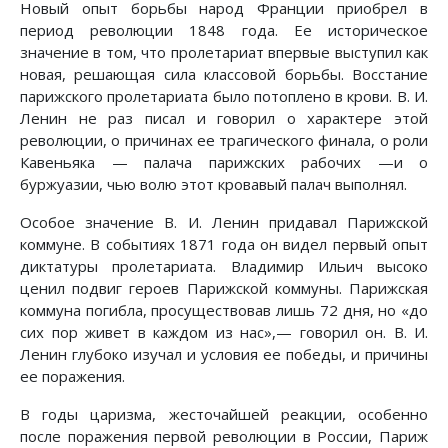
Новый опыт борьбы народ Франции приобрел в
период революции 1848 года. Ее историческое
значение в том, что пролетариат впервые выступил как
новая, решающая сила классовой борьбы. Восстание
парижского пролетариата было потоплено в крови. В. И.
Ленин не раз писал и говорил о характере этой
революции, о причинах ее трагического финала, о роли
Кавеньяка — палача парижских рабочих —и о
буржуазии, чью волю этот кровавый палач выполнял.
Особое значение В. И. Ленин придавал Парижской
коммуне. В событиях 1871 года он видел первый опыт
диктатуры пролетариата. Владимир Ильич высоко
ценил подвиг героев Парижской коммуны. Парижская
коммуна погибла, просуществовав лишь 72 дня, но «до
сих пор живет в каждом из нас»,— говорил он. В. И.
Ленин глубоко изучал и условия ее победы, и причины
ее поражения.
В годы царизма, жесточайшей реакции, особенно
после поражения первой революции в России, Париж