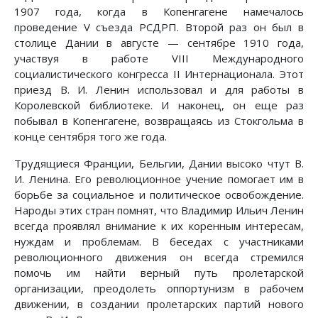
1907 года, когда в Копенгагене намечалось
проведение V съезда РСДРП. Второй раз он был в
столице Дании в августе — сентябре 1910 года,
участвуя в работе VIII Международного
социалистического конгресса II Интернационала. Этот
приезд В. И. Ленин использовал и для работы в
Королевской библиотеке. И наконец, он еще раз
побывал в Копенгагене, возвращаясь из Стокгольма в
конце сентября того же года.
Трудящиеся Франции, Бельгии, Дании высоко чтут В.
И. Ленина. Его революционное учение помогает им в
борьбе за социальное и политическое освобождение.
Народы этих стран помнят, что Владимир Ильич Ленин
всегда проявлял внимание к их коренным интересам,
нуждам и проблемам. В беседах с участниками
революционного движения он всегда стремился
помочь им найти верный путь пролетарской
организации, преодолеть оппортунизм в рабочем
движении, в создании пролетарских партий нового