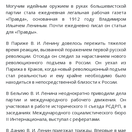
Могучим идейным оружием в руках большевистской
партии стала ежедневная легальная рабочая газета
«Правда», основанная в 1912 году Владимиром
Ильичем Лениным. Почти ежедневно писал он статьи
для «Правды».
В Париже В. И. Ленину довелось пережить тяжелое
время реакции, вызванной поражением первой русской
революции. Отсюда он следил за нарастанием нового
революционного подъема в России. Он уехал из
Парижа в Краков, когда новый революционный подъем
стал реальностью и ему крайне необходимо было
находиться в непосредственной близости к России.
В Бельгию В. И. Ленина неоднократно приводили дела
партии и международного рабочего движения. Он
участвовал в работе исторического II съезда РСДРП, в
заседаниях Международного социалистического бюро
II Интернационала, выступал с рефератами.
В Данию В. И. Ленин приезжал трижды. Впервые в мае